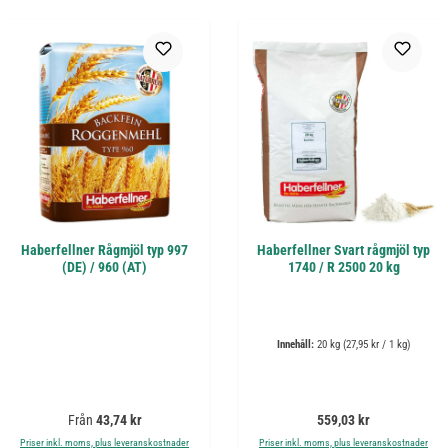
Haberfellner Rågmjöl typ 997
Haberfellner Svart rågmjöl typ
(DE) / 960 (AT)
1740 / R 2500 20 kg
Innehåll:
20 kg
(27,95 kr / 1 kg)
Ordinarie pris:
Ordinarie pris:
Från
43,74 kr
559,03 kr
Priser inkl. moms, plus leveranskostnader
Priser inkl. moms, plus leveranskostnader