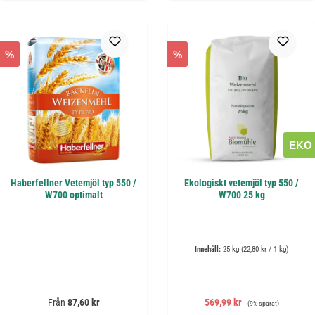
%
%
EKO
Haberfellner Vetemjöl typ 550 /
Ekologiskt vetemjöl typ 550 /
W700 optimalt
W700 25 kg
Innehåll:
25 kg
(22,80 kr / 1 kg)
Ordinarie pris:
Försäljningspris:
Ordinarie pris:
Från
87,60 kr
569,99 kr
(9% sparat)