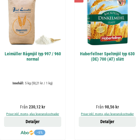
Leimüller Rågmjöl typ 997 / 960
Haberfellner Speltmjöl typ 630
normal
(DE) 700 (AT) slätt
Innehåll:
5 kg
(50,21 kr / 1 kg)
Ordinarie pris:
Ordinarie pris:
Från
230,12 kr
Från
98,56 kr
Priser inkl. moms, plus leveranskostnader
Priser inkl. moms, plus leveranskostnader
Detaljer
Detaljer
−6%