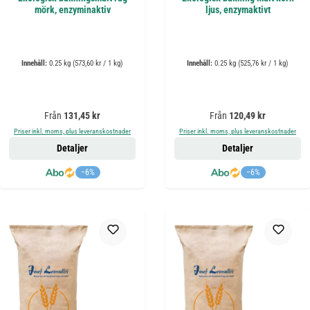
mörk, enzyminaktiv
ljus, enzymaktivt
Innehåll:
0.25 kg
(573,60 kr / 1 kg)
Innehåll:
0.25 kg
(525,76 kr / 1 kg)
Ordinarie pris:
Ordinarie pris:
Från
131,45 kr
Från
120,49 kr
Priser inkl. moms, plus leveranskostnader
Priser inkl. moms, plus leveranskostnader
Detaljer
Detaljer
−6%
−6%