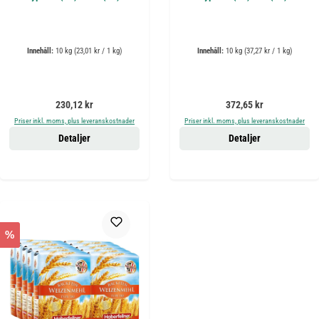
Innehåll:
10 kg
(23,01 kr / 1 kg)
Innehåll:
10 kg
(37,27 kr / 1 kg)
Ordinarie pris:
Ordinarie pris:
230,12 kr
372,65 kr
Priser inkl. moms, plus leveranskostnader
Priser inkl. moms, plus leveranskostnader
Detaljer
Detaljer
%