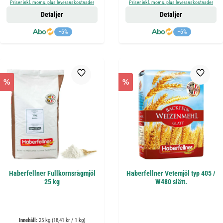
Priser inkl. moms, plus leveranskostnader
Priser inkl. moms, plus leveranskostnader
Detaljer
Detaljer
−6%
−6%
%
%
Haberfellner Fullkornsrågmjöl
Haberfellner Vetemjöl typ 405 /
25 kg
W480 slätt.
Innehåll:
25 kg
(18,41 kr / 1 kg)