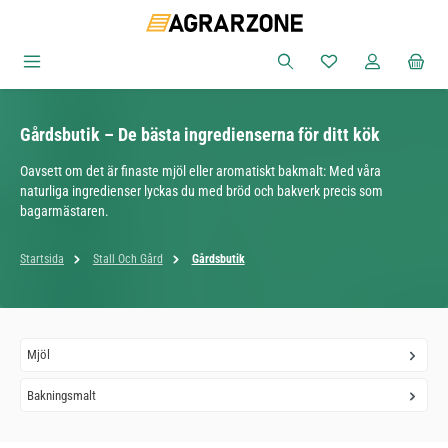
Hoppa till huvudinnehåll
Du har 0 objekt i ön
Gårdsbutik – De bästa ingredienserna för ditt kök
Oavsett om det är finaste mjöl eller aromatiskt bakmalt: Med våra
naturliga ingredienser lyckas du med bröd och bakverk precis som
bagarmästaren.
Startsida
Stall Och Gård
Gårdsbutik
Mjöl
Bakningsmalt