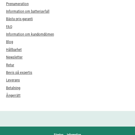
Prenumeration
Information om batteriavfall
Bästa pris-garanti
FAQ
Information om kundomdömen
Blog
Hållbarhet
Newsletter
Retur
Bevis på expertis
Leverans
Betalning
Ångerrätt
Företag
Information