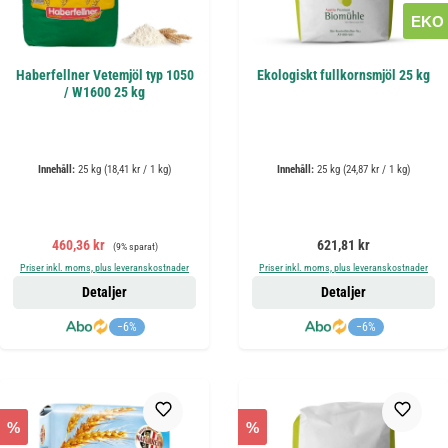
EKO
Haberfellner Vetemjöl typ 1050
Ekologiskt fullkornsmjöl 25 kg
/ W1600 25 kg
Innehåll:
25 kg
(18,41 kr / 1 kg)
Innehåll:
25 kg
(24,87 kr / 1 kg)
Försäljningspris:
Ordinarie pris:
Ordinarie pris:
460,36 kr
621,81 kr
(9% sparat)
Priser inkl. moms, plus leveranskostnader
Priser inkl. moms, plus leveranskostnader
Detaljer
Detaljer
−6%
−6%
%
%