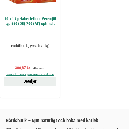
10 x 1 kg Haberfellner Vetemjöl
typ 550 (DE) 700 (AT) optimalt
Innehåll:
10 kg
(30,69 kr / 1 kg)
Försäljningspris:
Ordinarie pris:
306,87 kr
(4% sparat)
Priser inkl. moms, plus leveranskostnader
Detaljer
Gårdsbutik – Njut naturligt och baka med kärlek