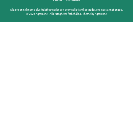
Alla priser inkl moms plus
fraktkostnader
och eventuella fraktkostnader, om inget annat anges.
© 2026 Agrarzone - Alla rättigheter förbehållna. Theme by Agrarzone