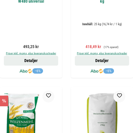
W480 universal
kg
Innehåll:
25 kg
(16,74 kr / 1 kg)
Ordinarie pris:
Försäljningspris:
Ordinarie pris:
493,25 kr
418,49 kr
(17% sparat)
Priser inkl. moms, plus leveranskostnader
Priser inkl. moms, plus leveranskostnader
Detaljer
Detaljer
−6%
−6%
%