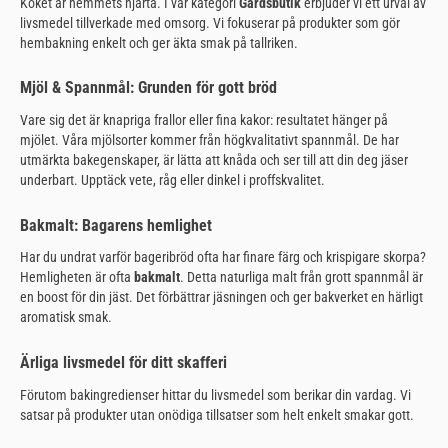
Köket är hemmets hjärta. I vår kategori
Gårdsbutik
erbjuder vi ett urval av
livsmedel tillverkade med omsorg. Vi fokuserar på produkter som gör
hembakning enkelt och ger äkta smak på tallriken.
Mjöl & Spannmål: Grunden för gott bröd
Vare sig det är knapriga frallor eller fina kakor: resultatet hänger på
mjölet. Våra mjölsorter kommer från högkvalitativt spannmål. De har
utmärkta bakegenskaper, är lätta att knåda och ser till att din deg jäser
underbart. Upptäck vete, råg eller dinkel i proffskvalitet.
Bakmalt: Bagarens hemlighet
Har du undrat varför bageribröd ofta har finare färg och krispigare skorpa?
Hemligheten är ofta
bakmalt
. Detta naturliga malt från grott spannmål är
en boost för din jäst. Det förbättrar jäsningen och ger bakverket en härligt
aromatisk smak.
Ärliga livsmedel för ditt skafferi
Förutom bakingredienser hittar du livsmedel som berikar din vardag. Vi
satsar på produkter utan onödiga tillsatser som helt enkelt smakar gott.