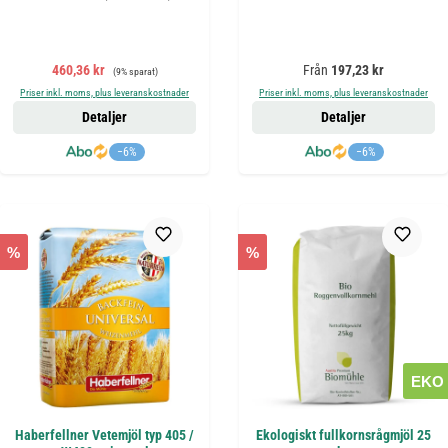
Försäljningspris:
Ordinarie pris:
Ordinarie pris:
460,36 kr
Från
197,23 kr
(9% sparat)
Priser inkl. moms, plus leveranskostnader
Priser inkl. moms, plus leveranskostnader
Detaljer
Detaljer
−6%
−6%
%
%
EKO
Haberfellner Vetemjöl typ 405 /
Ekologiskt fullkornsrågmjöl 25