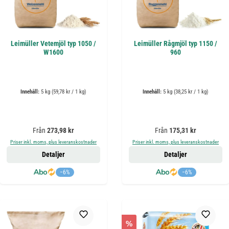
Leimüller Vetemjöl typ 1050 /
Leimüller Rågmjöl typ 1150 /
W1600
960
Innehåll:
5 kg
(59,78 kr / 1 kg)
Innehåll:
5 kg
(38,25 kr / 1 kg)
Ordinarie pris:
Ordinarie pris:
Från
273,98 kr
Från
175,31 kr
Priser inkl. moms, plus leveranskostnader
Priser inkl. moms, plus leveranskostnader
Detaljer
Detaljer
−6%
−6%
%