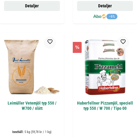
Detaljer
Detaljer
−6%
%
Leimüller Vetemjöl typ 550 /
Haberfellner Pizzamjöl, speciell
W700 / slätt
typ 550 / W 700 / Tipo 00
Innehåll:
5 kg
(59,78 kr / 1 kg)