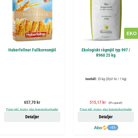
EKO
Haberfellner Fullkornsmjöl
Ekologiskt rågmjöl typ 997 /
R960 25 kg
Innehåll:
25 kg
(20,61 kr / 1 kg)
Ordinarie pris:
Försäljningspris:
Ordinarie pris:
657,70 kr
515,17 kr
(8% sparat)
Priser inkl. moms, plus leveranskostnader
Priser inkl. moms, plus leveranskostnader
Detaljer
Detaljer
−6%