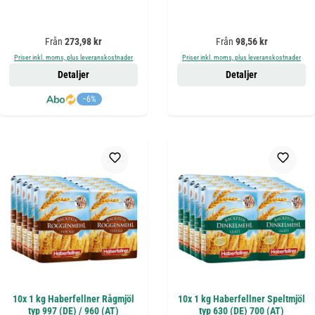
Ordinarie pris:
Ordinarie pris:
Från
273,98 kr
Från
98,56 kr
Priser inkl. moms, plus leveranskostnader
Priser inkl. moms, plus leveranskostnader
Detaljer
Detaljer
−6%
10x 1 kg Haberfellner Rågmjöl
10x 1 kg Haberfellner Speltmjöl
typ 997 (DE) / 960 (AT)
typ 630 (DE) 700 (AT)