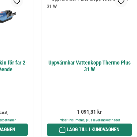
in för får 2-
Uppvärmbar Vattenkopp Thermo Plus
gående
31 W
ie pris:
Ordinarie pris:
1 091,31 kr
parat)
nskostnader
Priser inkl. moms, plus leveranskostnader
DVAGNEN
LÄGG TILL I KUNDVAGNEN