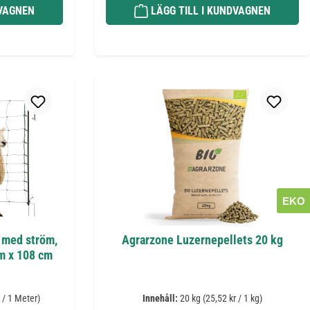
DVAGNEN
LÄGG TILL I KUNDVAGNEN
EKO
c med ström,
Agrarzone Luzernepellets 20 kg
 m x 108 cm
 / 1 Meter)
Innehåll:
20 kg
(25,52 kr / 1 kg)