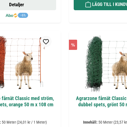
Detaljer
LÄGG TILL I KUN
−6%
%
 fårnät Classic med ström,
Agrarzone fårnät Classi
ets, orange 50 m x 108 cm
dubbel spets, grönt 50
:
50 Meter
(24,01 kr / 1 Meter)
Innehåll:
50 Meter
(23,57 kr