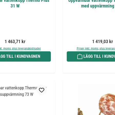
r vattenkopp Thermo Plus
Uppvärmbar vattenkopp 
31 W
med uppvärmning
Ordinarie pris:
Ordinarie pri
1 463,71 kr
1 419,03 kr
nkl. moms, plus leveranskostnader
Priser inkl. moms, plus levera
GG TILL I KUNDVAGNEN
LÄGG TILL I KUN