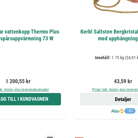
r vattenkopp Thermo Plus
Kerbl Saltsten Bergkristal
rspårsuppvärmning 73 W
med upphängning
Innehåll:
1.75 kg
(24,91 k
Ordinarie pris:
Ordinarie pr
1 200,55 kr
43,59 kr
nkl. moms, plus leveranskostnader
Priser inkl. moms, plus levera
GG TILL I KUNDVAGNEN
Detaljer
−6%