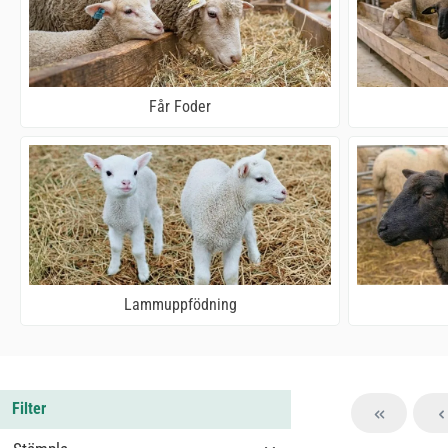
Får Foder
Lammuppfödning
Filter