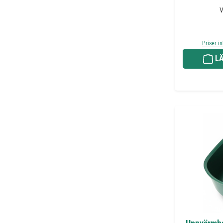
V
Priser i
LÄ