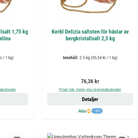
lsalt 1,75 kg
Kerbl Delizia saltsten för hästar av
slina
bergkristallsalt 2,5 kg
r / 1 kg)
Innehåll:
2.5 kg
(30,54 kr / 1 kg)
is:
Ordinarie pris:
76,36 kr
nskostnader
Priser inkl. moms, plus leveranskostnader
Detaljer
−6%