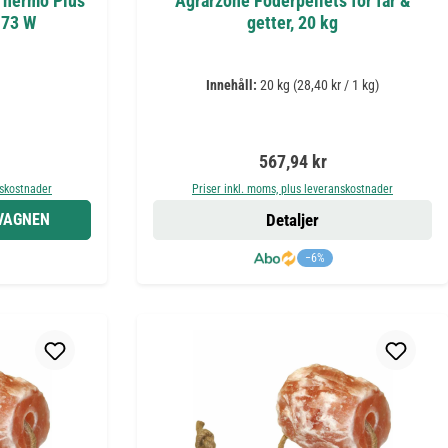
Thermo Plus
Agrarzone Foderpellets för får &
 73 W
getter, 20 kg
Innehåll:
20 kg
(28,40 kr / 1 kg)
s:
Ordinarie pris:
567,94 kr
nskostnader
Priser inkl. moms, plus leveranskostnader
DVAGNEN
Detaljer
−6%