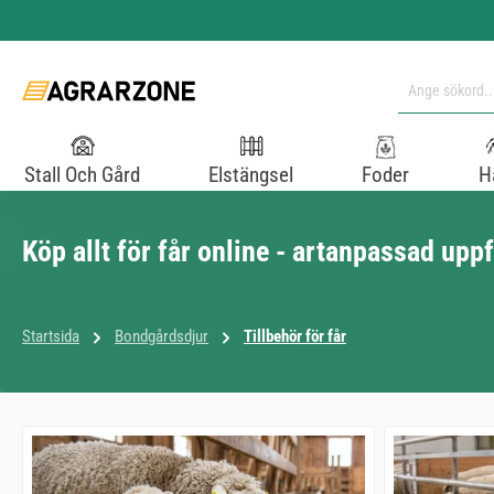
pa till huvudinnehåll
Hoppa till sökning
Hoppa till huvudnavigering
Stall Och Gård
Elstängsel
Foder
H
Köp allt för får online - artanpassad upp
Startsida
Bondgårdsdjur
Tillbehör för får