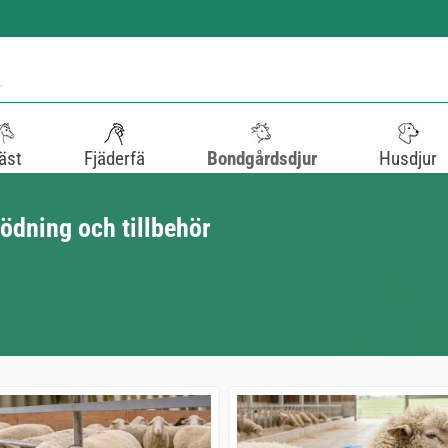
äst
Fjäderfä
Bondgårdsdjur
Husdjur
födning och tillbehör