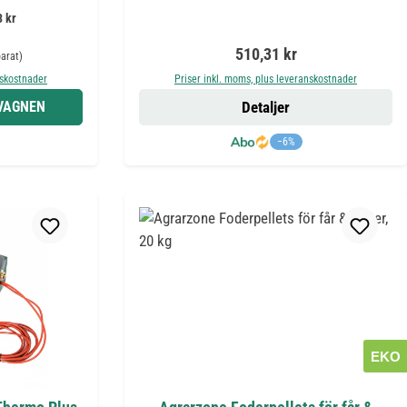
 kr
ie pris:
Ordinarie pris:
510,31 kr
arat)
nskostnader
Priser inkl. moms, plus leveranskostnader
DVAGNEN
Detaljer
−6%
EKO