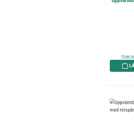
Uppvärmba
Priser i
LÄ