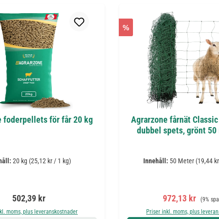
%
 foderpellets för får 20 kg
Agrarzone fårnät Classi
dubbel spets, grönt 50
håll:
20 kg
(25,12 kr / 1 kg)
Innehåll:
50 Meter
(19,44 kr
Ordinarie pris:
Försäljningspris
Ordinari
502,39 kr
972,13 kr
(9% spa
nkl. moms, plus leveranskostnader
Priser inkl. moms, plus levera