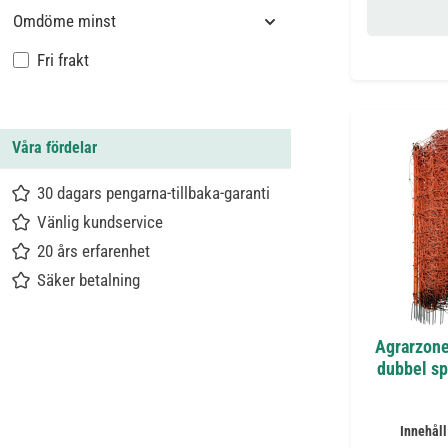
Omdöme minst
Lägg till filter: Fri frakt
Fri frakt
Våra fördelar
30 dagars pengarna-tillbaka-garanti
Vänlig kundservice
20 års erfarenhet
Säker betalning
Agrarzone
dubbel sp
Innehåll