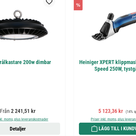
%
rålkastare 200w dimbar
Heiniger XPERT klippmask
Speed 250W, tyst
Ordinarie pris:
Försäljningspris:
Ordinar
Från
2 241,51 kr
5 123,36 kr
(14% s
nkl. moms, plus leveranskostnader
Priser inkl. moms, plus levera
Detaljer
LÄGG TILL I KUN