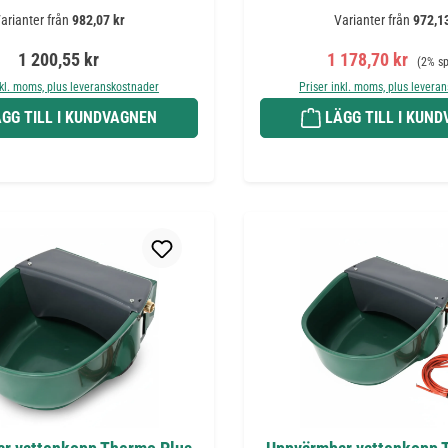
arianter från
982,07 kr
Varianter från
972,13
Ordinarie pris:
Försäljningspris:
Ordinar
1 200,55 kr
1 178,70 kr
(2% sp
nkl. moms, plus leveranskostnader
Priser inkl. moms, plus levera
GG TILL I KUNDVAGNEN
LÄGG TILL I KUN