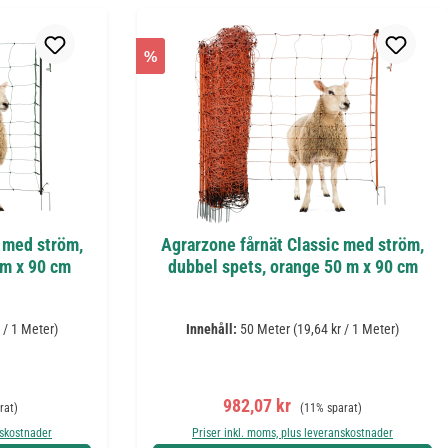
%
c med ström,
Agrarzone fårnät Classic med ström,
 m x 90 cm
dubbel spets, orange 50 m x 90 cm
 / 1 Meter)
Innehåll:
50 Meter
(19,64 kr / 1 Meter)
:
e pris:
Försäljningspris:
Ordinarie pris:
982,07 kr
rat)
(11% sparat)
nskostnader
Priser inkl. moms, plus leveranskostnader