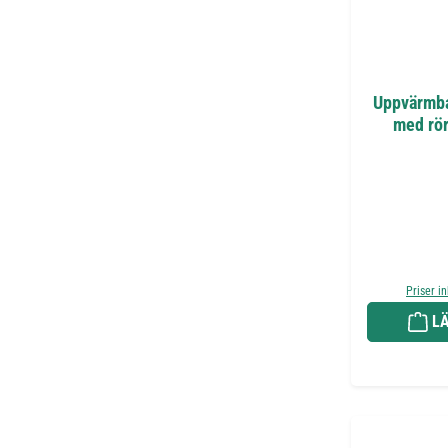
Uppvärmba
med rö
Priser i
LÄ