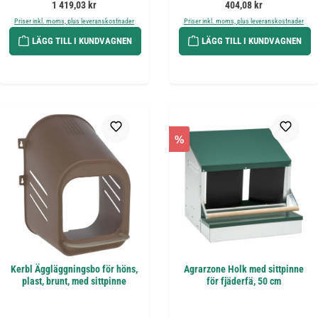
Ordinarie pris:
Ordinarie pris:
1 419,03 kr
404,08 kr
Priser inkl. moms, plus leveranskostnader
Priser inkl. moms, plus leveranskostnader
LÄGG TILL I KUNDVAGNEN
LÄGG TILL I KUNDVAGNEN
%
Kerbl Äggläggningsbo för höns,
Agrarzone Holk med sittpinne
plast, brunt, med sittpinne
för fjäderfä, 50 cm