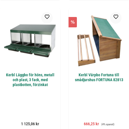
%
Kerbl Läggbo för höns, metall
Kerbl Värpbo Fortuna till
och plast, 3 fack, med
smådjurshus FORTUNA 82813
plastbotten, förzinkat
Ordinarie pris:
Försäljningspris:
Ordinarie pris:
1 125,06 kr
666,25 kr
(4% sparat)