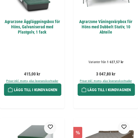
Agrarzone Äggläggningsbox för
Agrarzone Våningsvärpbox för
Höns, Galvaniserad med
Höns med Dubbelt Stativ, 10
Plastgolv, 1 fack
Abteile
Varianter från
1 627,57 kr
Ordinarie pris:
Ordinarie pris:
415,00 kr
3 047,80 kr
Priser inkl. moms, plus leveranskostnader
Priser inkl. moms, plus leveranskostnader
LÄGG TILL I KUNDVAGNEN
LÄGG TILL I KUNDVAGNEN
%