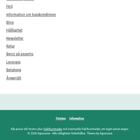
FAQ
Information om kundomdömen
Blog
Hållbarhet
Newsletter
Retur
Bevis på expertis
Leverans
Betalning
Ångerrätt
Företag
Information
Alla priser inkl moms plus
fraktkostnader
och eventuella fraktkostnader, om inget annat anges.
© 2026 Agrarzone - Alla rättigheter förbehållna. Theme by Agrarzone