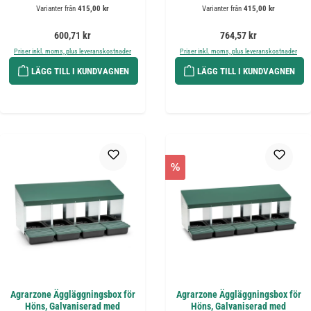
Varianter från
415,00 kr
Varianter från
415,00 kr
Ordinarie pris:
Ordinarie pris:
600,71 kr
764,57 kr
Priser inkl. moms, plus leveranskostnader
Priser inkl. moms, plus leveranskostnader
LÄGG TILL I KUNDVAGNEN
LÄGG TILL I KUNDVAGNEN
%
Agrarzone Äggläggningsbox för
Agrarzone Äggläggningsbox för
Höns, Galvaniserad med
Höns, Galvaniserad med