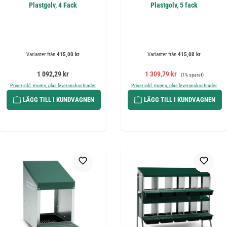
Plastgolv, 4 Fack
Plastgolv, 5 fack
Varianter från
415,00 kr
Varianter från
415,00 kr
Ordinarie pris:
Försäljningspris:
Ordinarie pris:
1 092,29 kr
1 309,79 kr
(1% sparat)
Priser inkl. moms, plus leveranskostnader
Priser inkl. moms, plus leveranskostnader
LÄGG TILL I KUNDVAGNEN
LÄGG TILL I KUNDVAGNEN