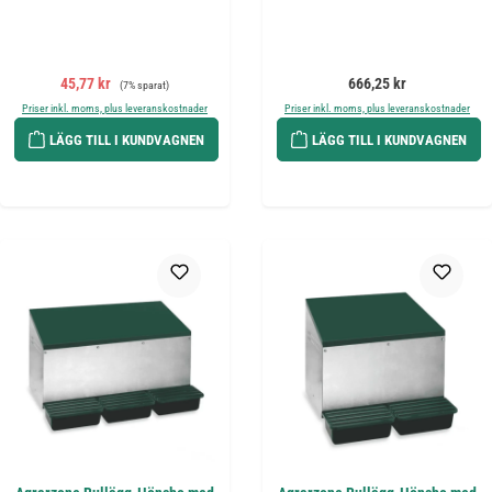
Försäljningspris:
Ordinarie pris:
Ordinarie pris:
45,77 kr
666,25 kr
(7% sparat)
Priser inkl. moms, plus leveranskostnader
Priser inkl. moms, plus leveranskostnader
LÄGG TILL I KUNDVAGNEN
LÄGG TILL I KUNDVAGNEN