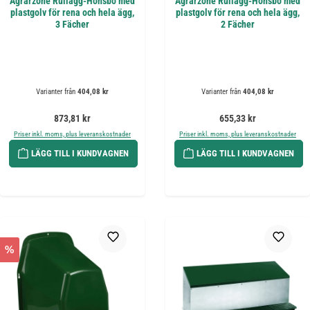
Agrarzone Rullägg-Hönsbo med
Agrarzone Rullägg-Hönsbo med
plastgolv för rena och hela ägg,
plastgolv för rena och hela ägg,
3 Fächer
2 Fächer
Varianter från
404,08 kr
Varianter från
404,08 kr
Ordinarie pris:
Ordinarie pris:
873,81 kr
655,33 kr
Priser inkl. moms, plus leveranskostnader
Priser inkl. moms, plus leveranskostnader
LÄGG TILL I KUNDVAGNEN
LÄGG TILL I KUNDVAGNEN
%