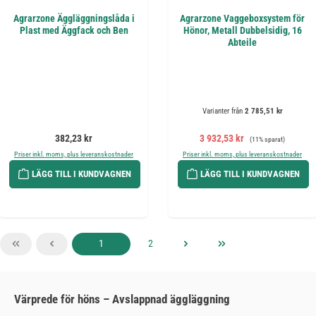
Agrarzone Äggläggningslåda i
Agrarzone Vaggeboxsystem för
Plast med Äggfack och Ben
Hönor, Metall Dubbelsidig, 16
Abteile
Varianter från
2 785,51 kr
Ordinarie pris:
Försäljningspris:
Ordinarie pris:
382,23 kr
3 932,53 kr
(11% sparat)
Priser inkl. moms, plus leveranskostnader
Priser inkl. moms, plus leveranskostnader
LÄGG TILL I KUNDVAGNEN
LÄGG TILL I KUNDVAGNEN
Sida
Sida
1
2
Värprede för höns – Avslappnad äggläggning