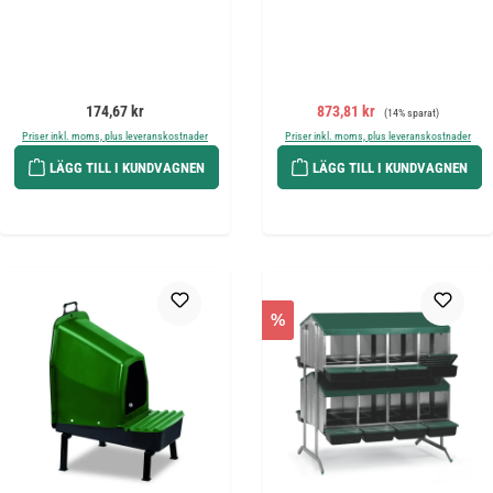
Ordinarie pris:
Försäljningspris:
Ordinarie pris:
174,67 kr
873,81 kr
(14% sparat)
Priser inkl. moms, plus leveranskostnader
Priser inkl. moms, plus leveranskostnader
LÄGG TILL I KUNDVAGNEN
LÄGG TILL I KUNDVAGNEN
%