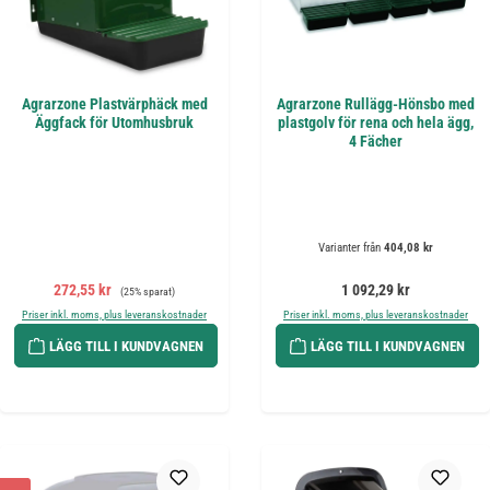
Agrarzone Plastvärphäck med
Agrarzone Rullägg-Hönsbo med
Äggfack för Utomhusbruk
plastgolv för rena och hela ägg,
4 Fächer
Varianter från
404,08 kr
Försäljningspris:
Ordinarie pris:
Ordinarie pris:
272,55 kr
1 092,29 kr
(25% sparat)
Priser inkl. moms, plus leveranskostnader
Priser inkl. moms, plus leveranskostnader
LÄGG TILL I KUNDVAGNEN
LÄGG TILL I KUNDVAGNEN