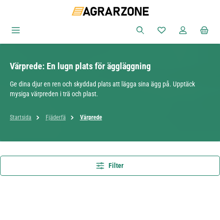
Hoppa till huvudinnehåll
Du har 0 objekt i ön
Värprede: En lugn plats för äggläggning
Ge dina djur en ren och skyddad plats att lägga sina ägg på. Upptäck
mysiga värpreden i trä och plast.
Startsida
Fjäderfä
Värprede
Filter