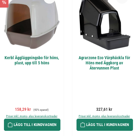
%
Kerbl Äggläggningsbo för höns,
Agrarzone Eco Värphäckla för
plast, upp till 5 höns
Höns med Äggkorg av
Återvunnen Plast
Försäljningspris:
Ordinarie pris:
Ordinarie pris:
158,29 kr
327,61 kr
(43% sparat)
Priser inkl. moms, plus leveranskostnader
Priser inkl. moms, plus leveranskostnader
LÄGG TILL I KUNDVAGNEN
LÄGG TILL I KUNDVAGNEN