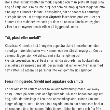
Höns letar instinktivt efter en mörk, skyddad och mjuk plats att lägga sina
ägg på varje dag. Om du inte erbjuder dem en lämplig plats lägger de ofta
sina ägg vilt i huset eller ute i hönsgården, där de snabbt blir smutsiga
eller går sönder. Ett artanpassat
värprede
löser detta problem. Det ger
hönorna den ro de behöver och ger dem en absolut känsla av trygghet,
vilket har en mycket positiv effekt på äggproduktionen.
Trä, plast eller metall?
Klassiska värpreden i trä är mycket populära bland höns eftersom det
naturliga materialet håller kvar värmen och ser särskilt mysigt ut. Om du
däremot lägger stor vikt vid extremt enkel rengöring och
kvalsterprevention, är det bäst att använda värpreden av högkvalitativ
plast eller galvaniserad metall. Dessa material kan enkelt tvättas ur med
hett vatten, så att envisa parasiter inte kan gömma sig i springor.
Försvinningsrede: Skydd mot äggätare och smuts
En särskilt smart variant är det så kallade försvinningsredet (Roll-away
nest). Botten på detta rede är något lutande. Så snart hönan har lagt sitt
ägg, rullar det försiktigt in i en täckt uppsamlingslåda. Hönan kan inte
längre nå ägget. Detta är det bästa skyddet om du har hönor som hackar
på sina egna ägg. Dessutom förblir äggen i lådan helt rena och fria från