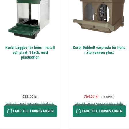
Kerbl Läggbo för höns i metall
Kerbl Dubbelt värprede för höns
och plast, 1 fack, med
i återvunnen plast
plastbotten
Ordinarie pris:
Försäljningspris:
Ordinarie pris:
622,56 kr
764,57 kr
(7% sparat)
Priser inkl. moms, plus leveranskostnader
Priser inkl. moms, plus leveranskostnader
LÄGG TILL I KUNDVAGNEN
LÄGG TILL I KUNDVAGNEN