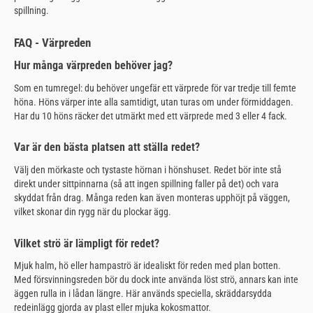
spillning.
FAQ - Värpreden
Hur många värpreden behöver jag?
Som en tumregel: du behöver ungefär ett värprede för var tredje till femte
höna. Höns värper inte alla samtidigt, utan turas om under förmiddagen.
Har du 10 höns räcker det utmärkt med ett värprede med 3 eller 4 fack.
Var är den bästa platsen att ställa redet?
Välj den mörkaste och tystaste hörnan i hönshuset. Redet bör inte stå
direkt under sittpinnarna (så att ingen spillning faller på det) och vara
skyddat från drag. Många reden kan även monteras upphöjt på väggen,
vilket skonar din rygg när du plockar ägg.
Vilket strö är lämpligt för redet?
Mjuk halm, hö eller hampaströ är idealiskt för reden med plan botten.
Med försvinningsreden bör du dock inte använda löst strö, annars kan inte
äggen rulla in i lådan längre. Här används speciella, skräddarsydda
redeinlägg gjorda av plast eller mjuka kokosmattor.