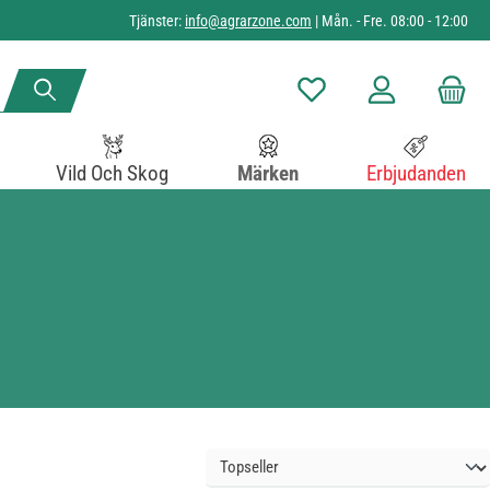
Tjänster:
info@agrarzone.com
| Mån. - Fre. 08:00 - 12:00
Du har 0 objekt i önskelista
Vild Och Skog
Märken
Erbjudanden