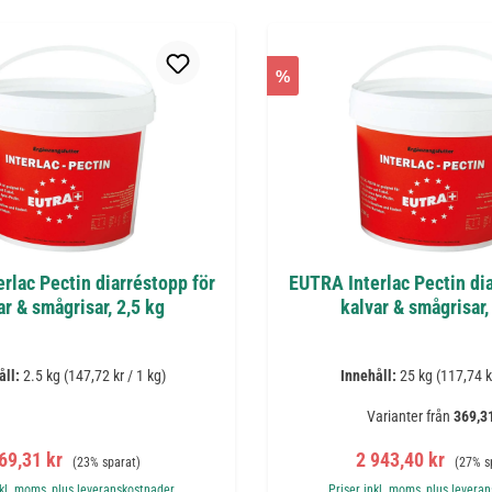
%
rlac Pectin diarréstopp för
EUTRA Interlac Pectin dia
ar & smågrisar, 2,5 kg
kalvar & smågrisar,
åll:
2.5 kg
(147,72 kr / 1 kg)
Innehåll:
25 kg
(117,74 k
Varianter från
369,31
örsäljningspris:
Ordinarie pris:
Försäljningspris:
Ordinar
69,31 kr
2 943,40 kr
(23% sparat)
(27% s
nkl. moms, plus leveranskostnader
Priser inkl. moms, plus levera