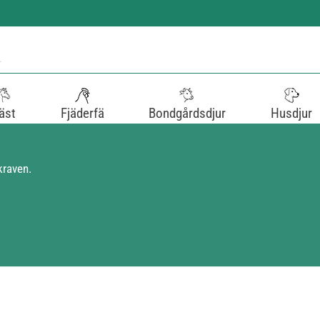
äst
Fjäderfä
Bondgårdsdjur
Husdjur
kraven.