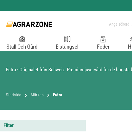
pa till huvudinnehåll
Hoppa till sökning
Hoppa till huvudnavigering
Stall Och Gård
Elstängsel
Foder
H
Eutra - Originalet från Schweiz: Premiumjuvervård för de högsta 
Startsida
Märken
Eutra
Filter