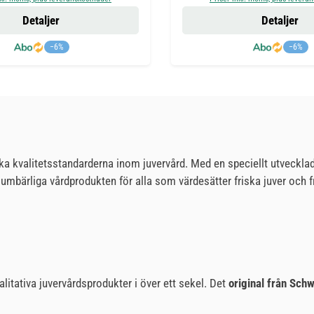
Detaljer
Detaljer
−6%
−6%
ka kvalitetsstandarderna inom juvervård. Med en speciellt utvecklad
umbärliga vårdprodukten för alla som värdesätter friska juver och
valitativa juvervårdsprodukter i över ett sekel. Det
original från Sch