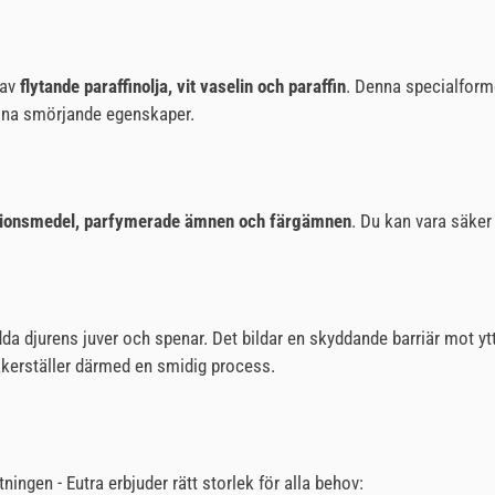
 av
flytande paraffinolja, vit vaselin och paraffin
. Denna specialforme
sina smörjande egenskaper.
ektionsmedel, parfymerade ämnen och färgämnen
. Du kan vara säker 
dda djurens juver och spenar. Det bildar en skyddande barriär mot ytt
kerställer därmed en smidig process.
ningen - Eutra erbjuder rätt storlek för alla behov: