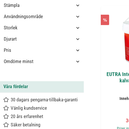
Stämpla
Användningsområde
%
Storlek
Djurart
Pris
Omdöme minst
EUTRA Inte
kalv
Våra fördelar
Inneh
30 dagars pengarna-tillbaka-garanti
Vänlig kundservice
20 års erfarenhet
F
3
Säker betalning
Priser i