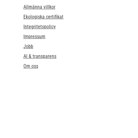
Allmänna villkor
Ekologiska certifikat
Integritetspolicy
Impressum
Jobb
AI & transparens
Om oss