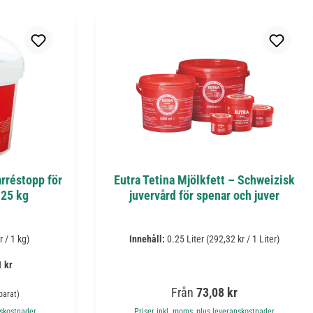
rréstopp för
Eutra Tetina Mjölkfett – Schweizisk
 25 kg
juvervård för spenar och juver
r / 1 kg)
Innehåll:
0.25 Liter
(292,32 kr / 1 Liter)
 kr
ie pris:
Ordinarie pris:
Från
73,08 kr
parat)
nskostnader
Priser inkl. moms, plus leveranskostnader