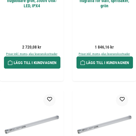
flugdödare grön, 3500V UVA-
flugfälla för stall, spritsäker,
LED, IPX4
grön
Ordinarie pris:
Ordinarie pris:
2 720,08 kr
1 846,16 kr
Priser inkl. moms, plus leveranskostnader
Priser inkl. moms, plus leveranskostnader
LÄGG TILL I KUNDVAGNEN
LÄGG TILL I KUNDVAGNEN