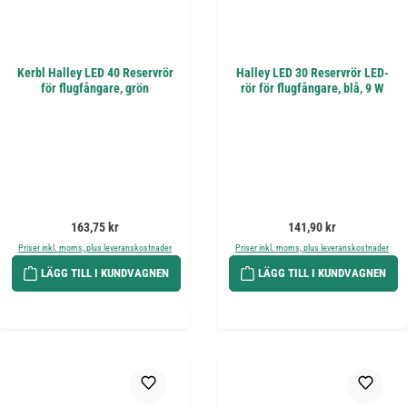
Kerbl Halley LED 40 Reservrör
Halley LED 30 Reservrör LED-
för flugfångare, grön
rör för flugfångare, blå, 9 W
Ordinarie pris:
Ordinarie pris:
163,75 kr
141,90 kr
Priser inkl. moms, plus leveranskostnader
Priser inkl. moms, plus leveranskostnader
LÄGG TILL I KUNDVAGNEN
LÄGG TILL I KUNDVAGNEN