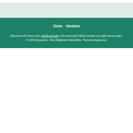
Företag
Information
Alla priser inkl moms plus
fraktkostnader
och eventuella fraktkostnader, om inget annat anges.
© 2026 Agrarzone - Alla rättigheter förbehållna. Theme by Agrarzone