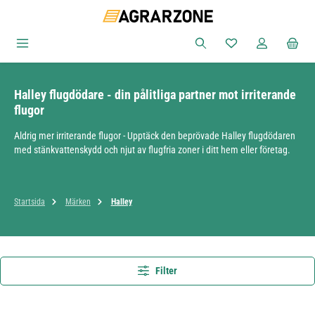
Hoppa till huvudinnehåll
Du har 0 objekt i ön
Halley flugdödare - din pålitliga partner mot irriterande
flugor
Aldrig mer irriterande flugor - Upptäck den beprövade Halley flugdödaren
med stänkvattenskydd och njut av flugfria zoner i ditt hem eller företag.
Startsida
Märken
Halley
Filter