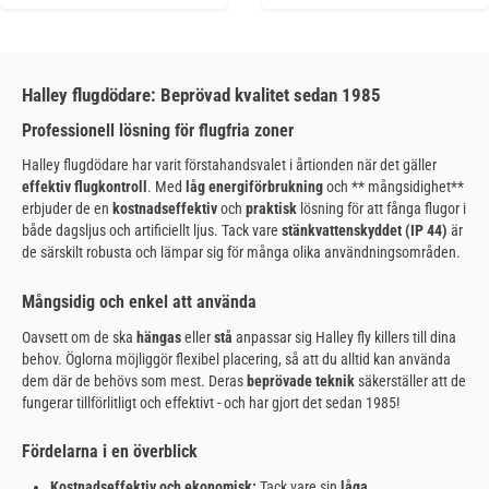
Halley flugdödare: Beprövad kvalitet sedan 1985
Professionell lösning för flugfria zoner
Halley flugdödare har varit förstahandsvalet i årtionden när det gäller
effektiv flugkontroll
. Med
låg energiförbrukning
och ** mångsidighet**
erbjuder de en
kostnadseffektiv
och
praktisk
lösning för att fånga flugor i
både dagsljus och artificiellt ljus. Tack vare
stänkvattenskyddet (IP 44)
är
de särskilt robusta och lämpar sig för många olika användningsområden.
Mångsidig och enkel att använda
Oavsett om de ska
hängas
eller
stå
anpassar sig Halley fly killers till dina
behov. Öglorna möjliggör flexibel placering, så att du alltid kan använda
dem där de behövs som mest. Deras
beprövade teknik
säkerställer att de
fungerar tillförlitligt och effektivt - och har gjort det sedan 1985!
Fördelarna i en överblick
Kostnadseffektiv och ekonomisk:
Tack vare sin
låga