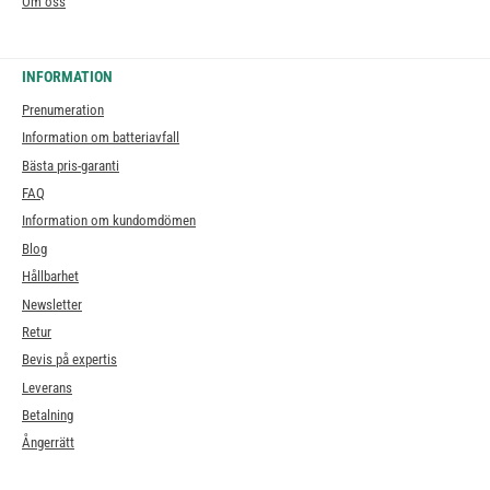
Om oss
INFORMATION
Prenumeration
Information om batteriavfall
Bästa pris-garanti
FAQ
Information om kundomdömen
Blog
Hållbarhet
Newsletter
Retur
Bevis på expertis
Leverans
Betalning
Ångerrätt