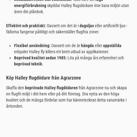
energiförbrukning
skyddar Halley flugsläckare inte bara miljön utan
även din plånbok.
Effektivt och praktiskt:
Oavsett om det är i
dagsljus
eller artificiellt ljus -
fällorna fungerar pålitligt och säkerställer flugfria zoner.
Flexibel användning:
Oavsett om de är
hängda
eller
uppställda
erbjuder Halley fly killers ett brett utbud av applikationer.
Beprövad kvalitet sedan 1985:
Lita på många års erfarenhet och
beprövad teknik
.
Köp Halley flugdödare från Agrarzone
Skaffa den
beprövade Halley flugdödaren
från Agrarzone nu och skapa
en flugfri miljö i ditt hem eller på ditt företag. Dra nytta av den höga
kvalitet och de många fördelar som har kännetecknat detta varumärke i
årtionden.