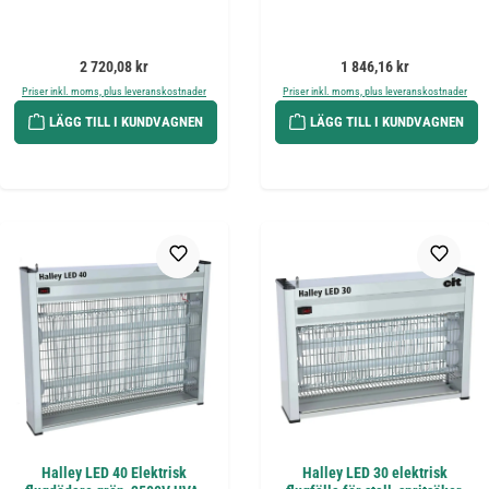
Ordinarie pris:
Ordinarie pris:
2 720,08 kr
1 846,16 kr
Priser inkl. moms, plus leveranskostnader
Priser inkl. moms, plus leveranskostnader
LÄGG TILL I KUNDVAGNEN
LÄGG TILL I KUNDVAGNEN
Halley LED 40 Elektrisk
Halley LED 30 elektrisk