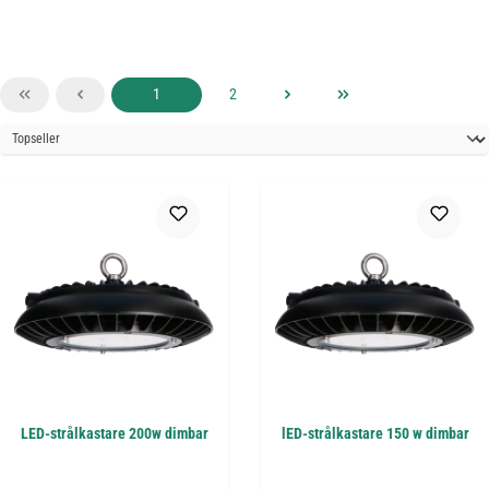
Sida
Sida
1
2
LED-strålkastare 200w dimbar
lED-strålkastare 150 w dimbar