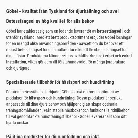
Göbel - kvalitet från Tyskland för djurhållning och avel
Betesstängsel av hög kvalitet för alla behov
Göbel har etablerat sig som en ledande leverantör av
betesstängsel
i och
utanför Tyskland. Med ett brett produktsortiment erbjuder Göbel lösningar
för en mängd olika användningsområden - oavsett om du behöver ett
robust betesstängsel för dina nötkreatur eller ett flexibelt elstängsel för
dina hästar. Produkterna kännetecknas av
hållbarhet
,
säkerhet
och
enkel
installation
, vilket gör dem till förstahandsvalet för många jordbrukare
och djurägare.
Specialiserade tillbehör för hästsport och hundträning
Förutom betesstängsel erbjuder Göbel också ett brett sortiment av
produkter för
hästsport
och
hundträning
. Dessa produkter är perfekt
anpassade till dina djurs behov och hjälper dig att skapa optimala
träningsförhållanden. Från stabila hästboxar och funktionella ridtillbehör
till väl genomtänkta hundträningstillbehör - Göbel levererar allt som ditt
hjärta önskar.
Pålitliga produkter för djuruppfödning och jakt