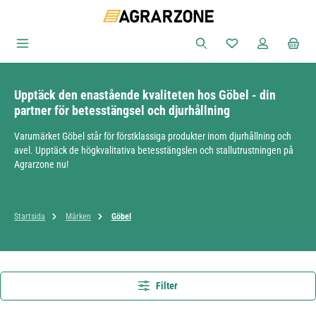
Hoppa till huvudinnehåll
Du har 0 objekt i ön
Upptäck den enastående kvaliteten hos Göbel - din
partner för betesstängsel och djurhållning
Varumärket Göbel står för förstklassiga produkter inom djurhållning och
avel. Upptäck de högkvalitativa betesstängslen och stallutrustningen på
Agrarzone nu!
Startsida
Märken
Göbel
Filter