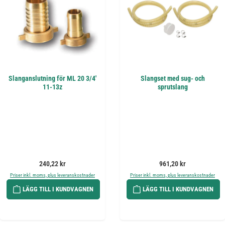
Slanganslutning för ML 20 3/4'
Slangset med sug- och
11-13z
sprutslang
Ordinarie pris:
Ordinarie pris:
240,22 kr
961,20 kr
Priser inkl. moms, plus leveranskostnader
Priser inkl. moms, plus leveranskostnader
LÄGG TILL I KUNDVAGNEN
LÄGG TILL I KUNDVAGNEN