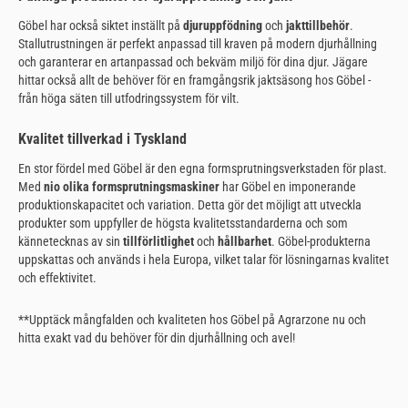
Göbel har också siktet inställt på
djuruppfödning
och
jakttillbehör
.
Stallutrustningen är perfekt anpassad till kraven på modern djurhållning
och garanterar en artanpassad och bekväm miljö för dina djur. Jägare
hittar också allt de behöver för en framgångsrik jaktsäsong hos Göbel -
från höga säten till utfodringssystem för vilt.
Kvalitet tillverkad i Tyskland
En stor fördel med Göbel är den egna formsprutningsverkstaden för plast.
Med
nio olika formsprutningsmaskiner
har Göbel en imponerande
produktionskapacitet och variation. Detta gör det möjligt att utveckla
produkter som uppfyller de högsta kvalitetsstandarderna och som
kännetecknas av sin
tillförlitlighet
och
hållbarhet
. Göbel-produkterna
uppskattas och används i hela Europa, vilket talar för lösningarnas kvalitet
och effektivitet.
**Upptäck mångfalden och kvaliteten hos Göbel på Agrarzone nu och
hitta exakt vad du behöver för din djurhållning och avel!