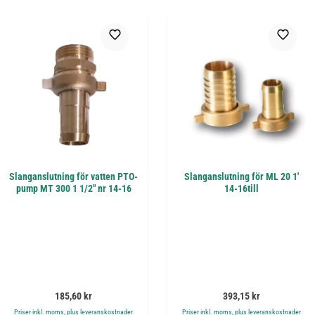
Slanganslutning för vatten PTO-
Slanganslutning för ML 20 1'
pump MT 300 1 1/2" nr 14-16
14-16till
Ordinarie pris:
Ordinarie pris:
185,60 kr
393,15 kr
Priser inkl. moms, plus leveranskostnader
Priser inkl. moms, plus leveranskostnader