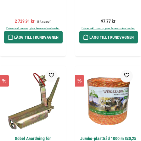
Försäljningspris:
Ordinarie pris:
Ordinarie pris:
2 729,91 kr
97,77 kr
(8% sparat)
Priser inkl. moms, plus leveranskostnader
Priser inkl. moms, plus leveranskostnader
LÄGG TILL I KUNDVAGNEN
LÄGG TILL I KUNDVAGNEN
%
%
Göbel Anordning för
Jumbo-plasttråd 1000 m 3x0,25