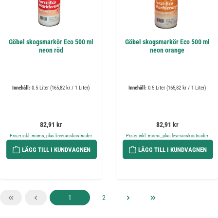
Göbel skogsmarkör Eco 500 ml
Göbel skogsmarkör Eco 500 ml
neon röd
neon orange
Innehåll:
0.5 Liter
(165,82 kr / 1 Liter)
Innehåll:
0.5 Liter
(165,82 kr / 1 Liter)
Ordinarie pris:
Ordinarie pris:
82,91 kr
82,91 kr
Priser inkl. moms, plus leveranskostnader
Priser inkl. moms, plus leveranskostnader
LÄGG TILL I KUNDVAGNEN
LÄGG TILL I KUNDVAGNEN
Sida
Sida
1
2