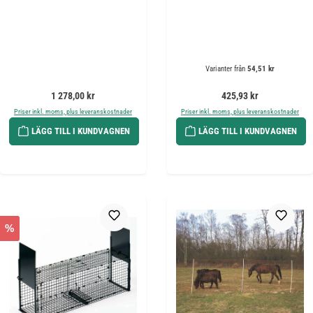
Varianter från
54,51 kr
Ordinarie pris:
Ordinarie pris:
1 278,00 kr
425,93 kr
Priser inkl. moms, plus leveranskostnader
Priser inkl. moms, plus leveranskostnader
LÄGG TILL I KUNDVAGNEN
LÄGG TILL I KUNDVAGNEN
%