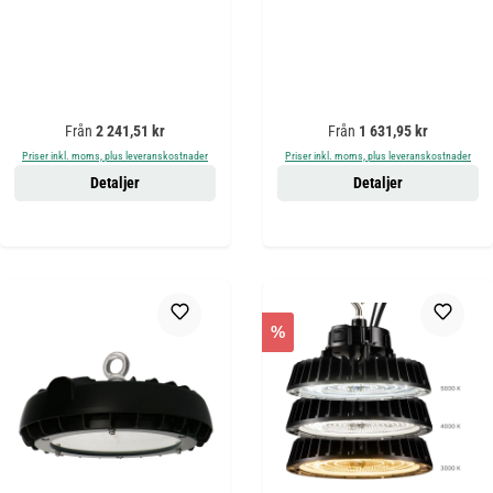
Ordinarie pris:
Ordinarie pris:
Från
2 241,51 kr
Från
1 631,95 kr
Priser inkl. moms, plus leveranskostnader
Priser inkl. moms, plus leveranskostnader
Detaljer
Detaljer
%