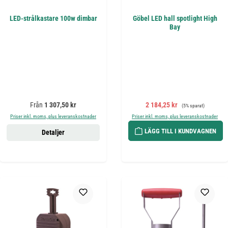
LED-strålkastare 100w dimbar
Göbel LED hall spotlight High
Bay
Ordinarie pris:
Försäljningspris:
Ordinarie pris:
Från
1 307,50 kr
2 184,25 kr
(5% sparat)
Priser inkl. moms, plus leveranskostnader
Priser inkl. moms, plus leveranskostnader
LÄGG TILL I KUNDVAGNEN
Detaljer