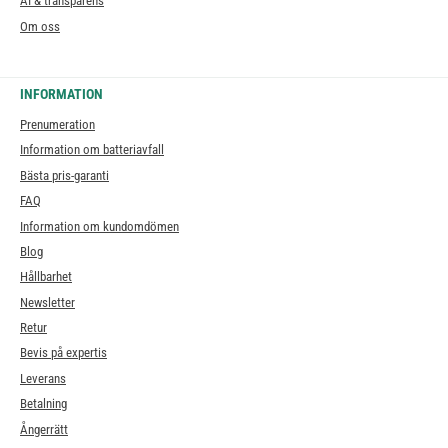
AI & transparens
Om oss
INFORMATION
Prenumeration
Information om batteriavfall
Bästa pris-garanti
FAQ
Information om kundomdömen
Blog
Hållbarhet
Newsletter
Retur
Bevis på expertis
Leverans
Betalning
Ångerrätt