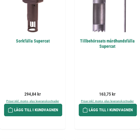
Sorkfälla Supercat
Tillbehörssats mårdhundsfälla
Supercat
Ordinarie pris:
Ordinarie pris:
294,84 kr
163,75 kr
Priser inkl. moms, plus leveranskostnader
Priser inkl. moms, plus leveranskostnader
LÄGG TILL I KUNDVAGNEN
LÄGG TILL I KUNDVAGNEN