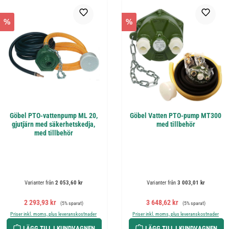
%
%
Göbel PTO-vattenpump ML 20,
Göbel Vatten PTO-pump MT300
gjutjärn med säkerhetskedja,
med tillbehör
med tillbehör
Varianter från
2 053,60 kr
Varianter från
3 003,01 kr
Försäljningspris:
Ordinarie pris:
Försäljningspris:
Ordinarie pris:
2 293,93 kr
3 648,62 kr
(5% sparat)
(5% sparat)
Priser inkl. moms, plus leveranskostnader
Priser inkl. moms, plus leveranskostnader
LÄGG TILL I KUNDVAGNEN
LÄGG TILL I KUNDVAGNEN