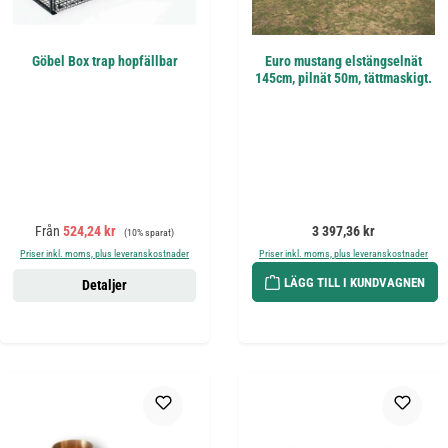
Göbel Box trap hopfällbar
Euro mustang elstängselnät
145cm, pilnät 50m, tättmaskigt.
Försäljningspris:
Ordinarie pris:
Ordinarie pris:
Från
524,24 kr
3 397,36 kr
(10% sparat)
Priser inkl. moms, plus leveranskostnader
Priser inkl. moms, plus leveranskostnader
LÄGG TILL I KUNDVAGNEN
Detaljer