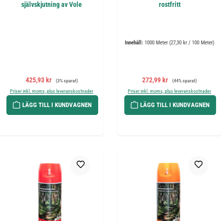
självskjutning av Vole
rostfritt
Innehåll:
1000 Meter
(27,30 kr / 100 Meter)
Försäljningspris:
Ordinarie pris:
Försäljningspris:
Ordinarie pris:
425,93 kr
272,99 kr
(3% sparat)
(44% sparat)
Priser inkl. moms, plus leveranskostnader
Priser inkl. moms, plus leveranskostnader
LÄGG TILL I KUNDVAGNEN
LÄGG TILL I KUNDVAGNEN