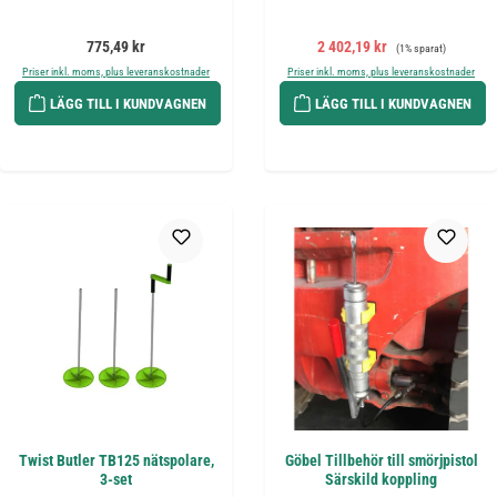
Ordinarie pris:
Försäljningspris:
Ordinarie pris:
775,49 kr
2 402,19 kr
(1% sparat)
Priser inkl. moms, plus leveranskostnader
Priser inkl. moms, plus leveranskostnader
LÄGG TILL I KUNDVAGNEN
LÄGG TILL I KUNDVAGNEN
Twist Butler TB125 nätspolare,
Göbel Tillbehör till smörjpistol
3-set
Särskild koppling