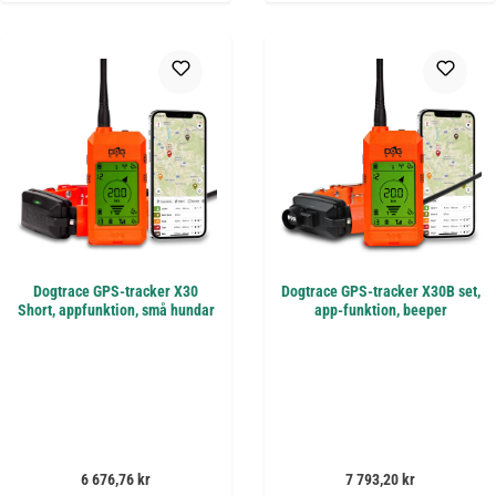
Dogtrace GPS-tracker X30
Dogtrace GPS-tracker X30B set,
Short, appfunktion, små hundar
app-funktion, beeper
Ordinarie pris:
Ordinarie pris:
6 676,76 kr
7 793,20 kr