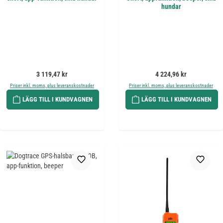
hundar
Ordinarie pris:
Ordinarie pris:
3 119,47 kr
4 224,96 kr
Priser inkl. moms, plus leveranskostnader
Priser inkl. moms, plus leveranskostnader
LÄGG TILL I KUNDVAGNEN
LÄGG TILL I KUNDVAGNEN