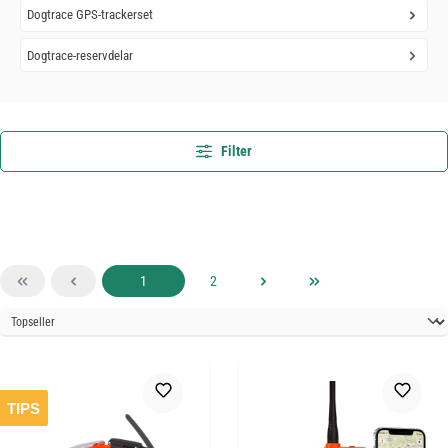
Dogtrace GPS-trackerset
Dogtrace-reservdelar
Filter
Sida
Sida
1
2
TIPS