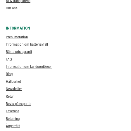
AI & transparens
Om oss
INFORMATION
Prenumeration
Information om batteriavfall
Bästa pris-garanti
FAQ
Information om kundomdömen
Blog
Hållbarhet
Newsletter
Retur
Bevis på expertis
Leverans
Betalning
Ångerrätt