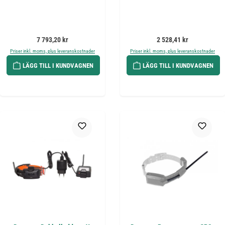
Ordinarie pris:
Ordinarie pris:
7 793,20 kr
2 528,41 kr
Priser inkl. moms, plus leveranskostnader
Priser inkl. moms, plus leveranskostnader
LÄGG TILL I KUNDVAGNEN
LÄGG TILL I KUNDVAGNEN