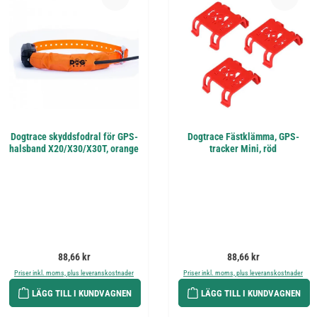
Dogtrace skyddsfodral för GPS-
Dogtrace Fästklämma, GPS-
halsband X20/X30/X30T, orange
tracker Mini, röd
Ordinarie pris:
Ordinarie pris:
88,66 kr
88,66 kr
Priser inkl. moms, plus leveranskostnader
Priser inkl. moms, plus leveranskostnader
LÄGG TILL I KUNDVAGNEN
LÄGG TILL I KUNDVAGNEN