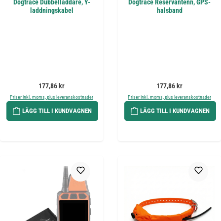
Dogtrace Dubbelladdare, Y-
Dogtrace Reservantenn, GPS-
laddningskabel
halsband
Ordinarie pris:
Ordinarie pris:
177,86 kr
177,86 kr
Priser inkl. moms, plus leveranskostnader
Priser inkl. moms, plus leveranskostnader
LÄGG TILL I KUNDVAGNEN
LÄGG TILL I KUNDVAGNEN