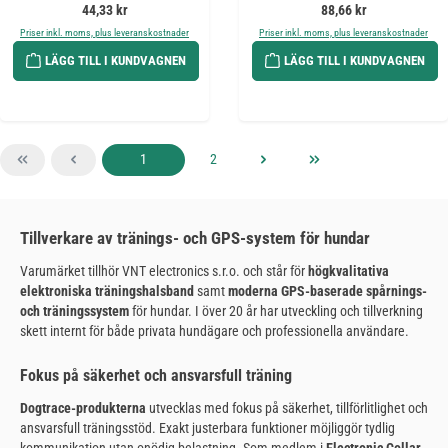
Ordinarie pris:
Ordinarie pris:
44,33 kr
88,66 kr
Priser inkl. moms, plus leveranskostnader
Priser inkl. moms, plus leveranskostnader
LÄGG TILL I KUNDVAGNEN
LÄGG TILL I KUNDVAGNEN
Sida
Sida
1
2
Tillverkare av tränings- och GPS-system för hundar
Varumärket tillhör VNT electronics s.r.o. och står för
högkvalitativa
elektroniska träningshalsband
samt
moderna GPS-baserade spårnings-
och träningssystem
för hundar. I över 20 år har utveckling och tillverkning
skett internt för både privata hundägare och professionella användare.
Fokus på säkerhet och ansvarsfull träning
Dogtrace-produkterna
utvecklas med fokus på säkerhet, tillförlitlighet och
ansvarsfull träningsstöd. Exakt justerbara funktioner möjliggör tydlig
kommunikation utan onödig belastning. Som medlem i
Electronic Collar