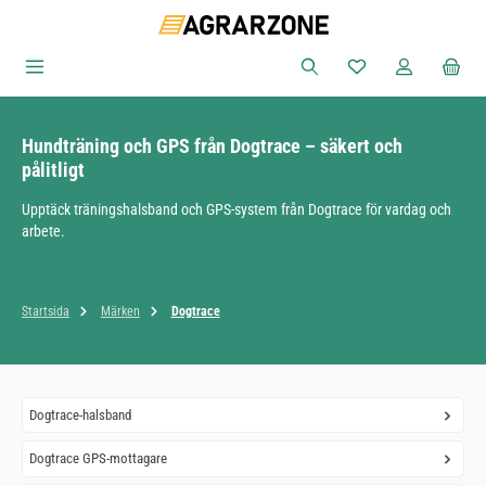
Hoppa till huvudinnehåll
Du har 0 objekt i ön
Hundträning och GPS från Dogtrace – säkert och
pålitligt
Upptäck träningshalsband och GPS-system från Dogtrace för vardag och
arbete.
Startsida
Märken
Dogtrace
Dogtrace-halsband
Dogtrace GPS-mottagare