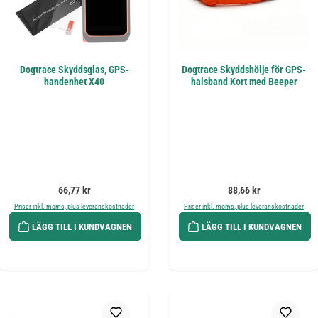
Dogtrace Skyddsglas, GPS-
Dogtrace Skyddshölje för GPS-
handenhet X40
halsband Kort med Beeper
Ordinarie pris:
Ordinarie pris:
66,77 kr
88,66 kr
Priser inkl. moms, plus leveranskostnader
Priser inkl. moms, plus leveranskostnader
LÄGG TILL I KUNDVAGNEN
LÄGG TILL I KUNDVAGNEN