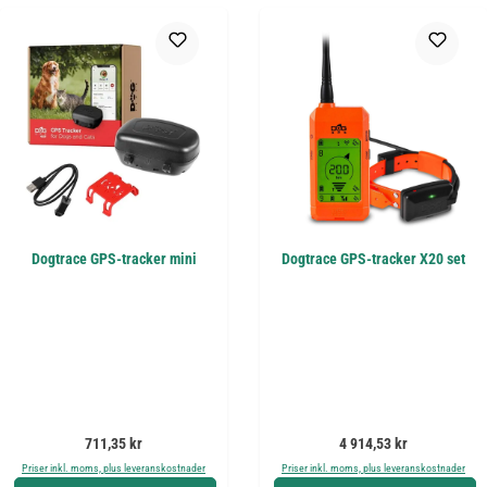
Dogtrace GPS-tracker mini
Dogtrace GPS-tracker X20 set
Ordinarie pris:
Ordinarie pris:
711,35 kr
4 914,53 kr
Priser inkl. moms, plus leveranskostnader
Priser inkl. moms, plus leveranskostnader