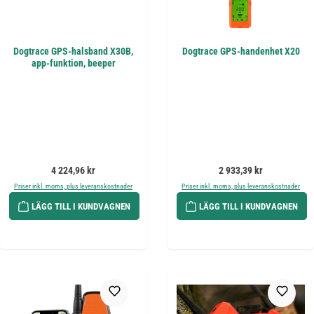
Dogtrace GPS-halsband X30B,
Dogtrace GPS-handenhet X20
app-funktion, beeper
Ordinarie pris:
Ordinarie pris:
4 224,96 kr
2 933,39 kr
Priser inkl. moms, plus leveranskostnader
Priser inkl. moms, plus leveranskostnader
LÄGG TILL I KUNDVAGNEN
LÄGG TILL I KUNDVAGNEN