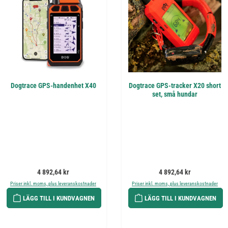
Dogtrace GPS-handenhet X40
Dogtrace GPS-tracker X20 short
set, små hundar
Ordinarie pris:
Ordinarie pris:
4 892,64 kr
4 892,64 kr
Priser inkl. moms, plus leveranskostnader
Priser inkl. moms, plus leveranskostnader
LÄGG TILL I KUNDVAGNEN
LÄGG TILL I KUNDVAGNEN