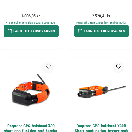
Ordinarie pris:
Ordinarie pris:
4 006,05 kr
2 528,41 kr
Priser inkl. moms, plus leveranskostnader
Priser inkl. moms, plus leveranskostnader
LÄGG TILL I KUNDVAGNEN
LÄGG TILL I KUNDVAGNEN
Dogtrace GPS-halsband X30
Dogtrace GPS-halsband X30B
short, app-funktion, små hundar
Short, appfunktion, beeper, små