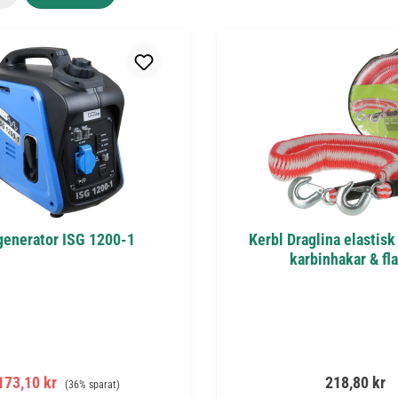
enerator ISG 1200-1
Kerbl Draglina elastisk 
karbinhakar & fl
rsäljningspris:
Ordinarie pris:
Ordinarie pr
173,10 kr
218,80 kr
(36% sparat)