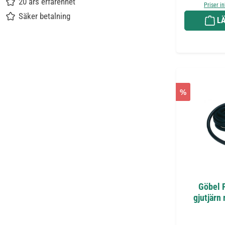
20 års erfarenhet
Priser i
Säker betalning
LÄ
%
Göbel 
gjutjärn