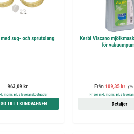
 med sug- och sprutslang
Kerbl Viscano mjölkmaski
för vakuumpu
Ordinarie pris:
Försäljningspris:
Ordi
963,09 kr
Från
109,35 kr
(7%
nkl. moms, plus leveranskostnader
Priser inkl. moms, plus levera
GG TILL I KUNDVAGNEN
Detaljer