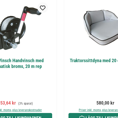
Vinsch Handvinsch med
Traktorssittdyna med 20
atisk broms, 20 m rep
örsäljningspris:
Ordinarie pris:
Ordinarie pr
53,64 kr
580,00 kr
(3% sparat)
nkl. moms, plus leveranskostnader
Priser inkl. moms, plus levera