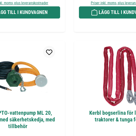
nkl. moms, plus leveranskostnader
Priser inkl. moms, plus levera
GG TILL I KUNDVAGNEN
LÄGG TILL I KUN
PTO-vattenpump ML 20,
Kerbl bogserlina för l
 med säkerhetskedja, med
traktorer & tunga 
tillbehör