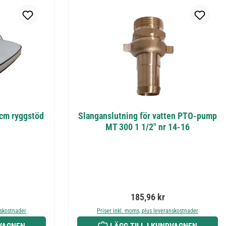
 cm ryggstöd
Slanganslutning för vatten PTO-pump
MT 300 1 1/2" nr 14-16
is:
Ordinarie pris:
185,96 kr
nskostnader
Priser inkl. moms, plus leveranskostnader