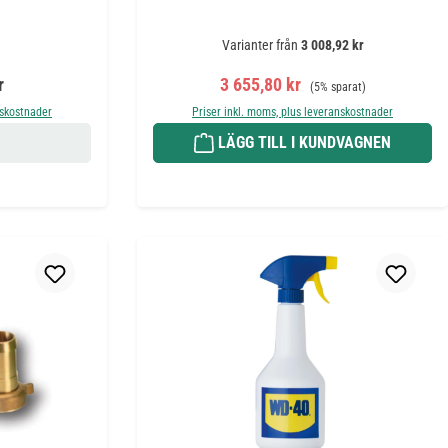
Varianter från
3 008,92 kr
Försäljningspris:
Ordinarie pris:
r
3 655,80 kr
(5% sparat)
nskostnader
Priser inkl. moms, plus leveranskostnader
LÄGG TILL I KUNDVAGNEN