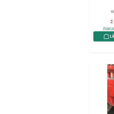
Va
Fö
2
Priser i
LÄ