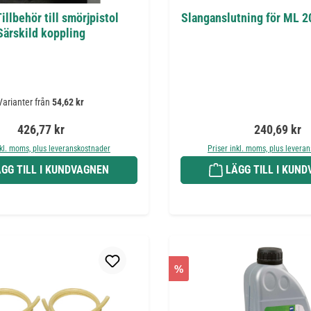
illbehör till smörjpistol
Slanganslutning för ML 2
Särskild koppling
Varianter från
54,62 kr
Ordinarie pris:
Ordinarie pr
426,77 kr
240,69 kr
nkl. moms, plus leveranskostnader
Priser inkl. moms, plus levera
GG TILL I KUNDVAGNEN
LÄGG TILL I KUN
%