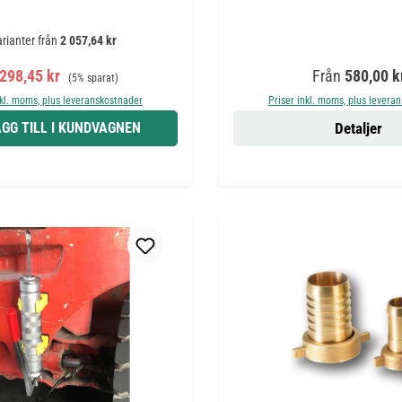
rianter från
2 057,64 kr
rsäljningspris:
Ordinarie pris:
Ordinarie pris:
 298,45 kr
Från
580,00 k
(5% sparat)
nkl. moms, plus leveranskostnader
Priser inkl. moms, plus levera
GG TILL I KUNDVAGNEN
Detaljer