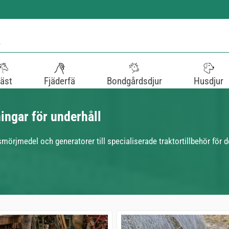
äst
Fjäderfä
Bondgårdsdjur
Husdjur
ingar för underhåll
n smörjmedel och generatorer till specialiserade traktortillbehör för