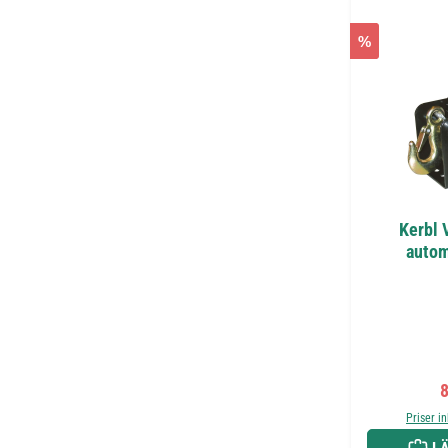
%
Kerbl 
autom
F
8
Priser i