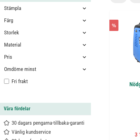
Stämpla
Färg
%
Storlek
Material
Pris
Omdöme minst
Lägg till filter: Fri frakt
Fri frakt
Nödg
Våra fördelar
30 dagars pengarna-tillbaka-garanti
Vänlig kundservice
Fö
3 