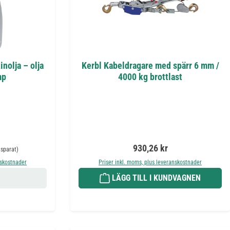
nolja – olja
Kerbl Kabeldragare med spärr 6 mm /
mp
4000 kg brottlast
narie pris:
Ordinarie pris:
930,26 kr
 sparat)
nskostnader
Priser inkl. moms, plus leveranskostnader
LÄGG TILL I KUNDVAGNEN