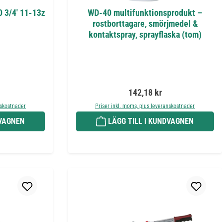
0 3/4' 11-13z
WD-40 multifunktionsprodukt –
rostborttagare, smörjmedel &
kontaktspray, sprayflaska (tom)
is:
Ordinarie pris:
142,18 kr
nskostnader
Priser inkl. moms, plus leveranskostnader
DVAGNEN
LÄGG TILL I KUNDVAGNEN