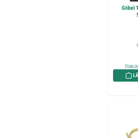
Göbel T
Priser i
LÄ