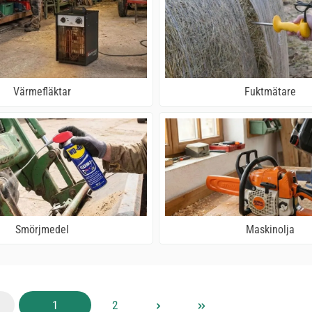
Värmefläktar
Fuktmätare
Smörjmedel
Maskinolja
Sida
Sida
1
2