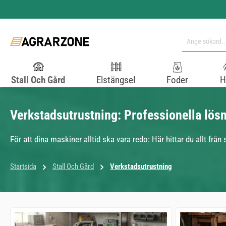
pa till huvudinnehåll
Hoppa till sökning
Hoppa till huvudnavigering
Stall Och Gård
Elstängsel
Foder
H
Verkstadsutrustning: Professionella lösn
För att dina maskiner alltid ska vara redo: Här hittar du allt frå
Startsida
Stall Och Gård
Verkstadsutrustning