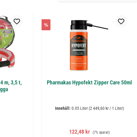
%
4 m, 3,5 t,
Pharmakas Hypofekt Zipper Care 50ml
agga
Innehåll:
0.05 Liter
(2 449,60 kr / 1 Liter)
is:
Försäljningspris:
Ordinarie pris:
122,48 kr
(7% sparat)