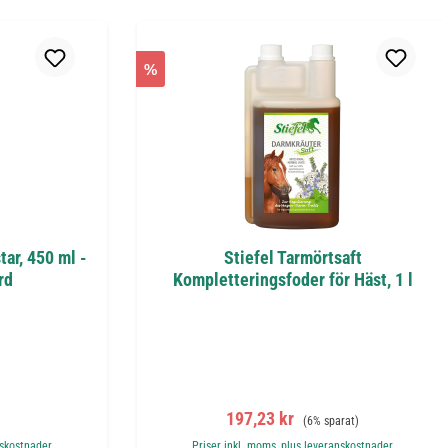
%
tar, 450 ml -
Stiefel Tarmörtsaft
rd
Kompletteringsfoder för Häst, 1 l
is:
Försäljningspris:
Ordinarie pris:
197,23 kr
(6% sparat)
nskostnader
Priser inkl. moms, plus leveranskostnader