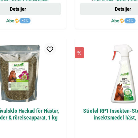
Detaljer
Detaljer
−6%
−6%
%
ävulsklo Hackad för Hästar,
Stiefel RP1 Insekten-Sto
eder & rörelseapparat, 1 kg
insektsmedel häst,