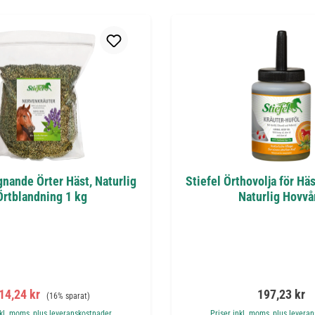
gnande Örter Häst, Naturlig
Stiefel Örthovolja för Häs
Örtblandning 1 kg
Naturlig Hovvå
örsäljningspris:
Ordinarie pris:
Ordinarie pr
14,24 kr
197,23 kr
(16% sparat)
nkl. moms, plus leveranskostnader
Priser inkl. moms, plus levera