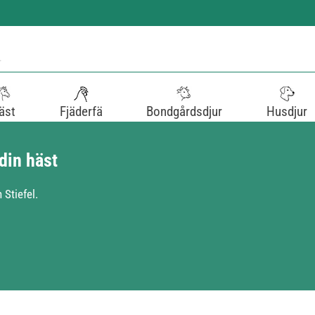
äst
Fjäderfä
Bondgårdsdjur
Husdjur
din häst
Stiefel.