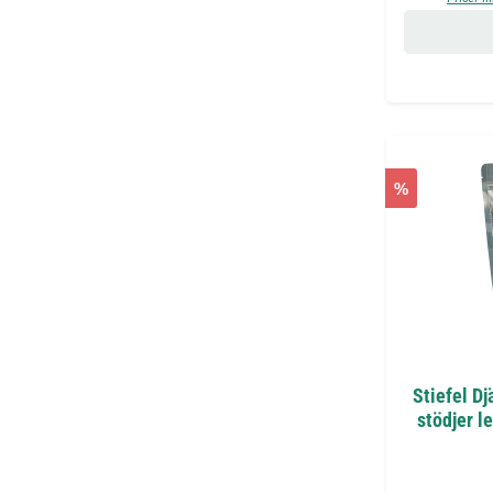
%
Stiefel Dj
stödjer l