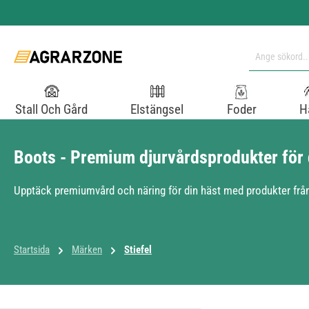
pa till huvudinnehåll
Hoppa till sökning
Hoppa till huvudnavigering
Stall Och Gård
Elstängsel
Foder
H
Boots - Premium djurvårdsprodukter för 
Upptäck premiumvård och näring för din häst med produkter från 
Startsida
Märken
Stiefel