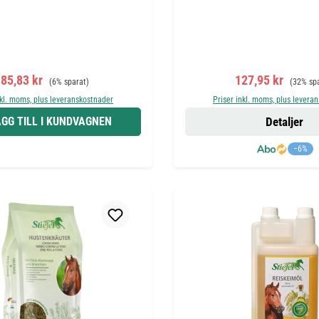
örsäljningspris:
Ordinarie pris:
Försäljningspris:
Ordinarie
85,83 kr
127,95 kr
(6% sparat)
(32% sp
nkl. moms, plus leveranskostnader
Priser inkl. moms, plus levera
GG TILL I KUNDVAGNEN
Detaljer
−6%