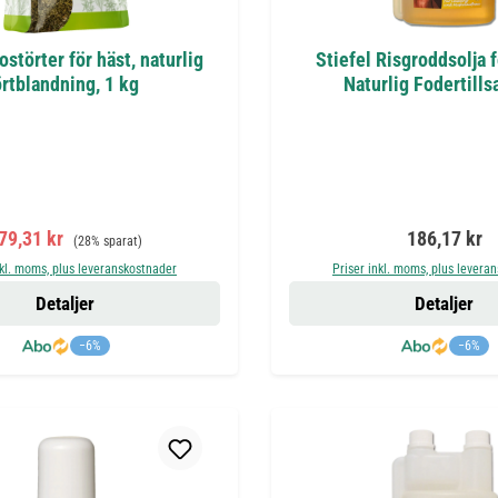
ostörter för häst, naturlig
Stiefel Risgroddsolja f
rtblandning, 1 kg
Naturlig Fodertillsa
örsäljningspris:
Ordinarie pris:
Ordinarie pr
79,31 kr
186,17 kr
(28% sparat)
nkl. moms, plus leveranskostnader
Priser inkl. moms, plus levera
Detaljer
Detaljer
−6%
−6%