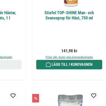
ör Hästar,
Stiefel TOP-SHINE Man- och
ts, 1 l
Svansspray för Häst, 750 ml
is:
Ordinarie pris:
141,98 kr
nskostnader
Priser inkl. moms, plus leveranskostnader
LÄGG TILL I KUNDVAGNEN
%