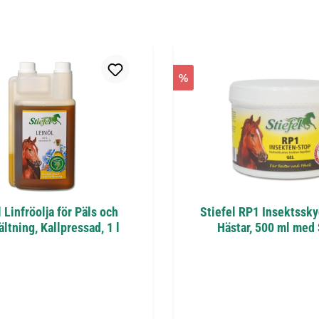
%
 Linfröolja för Päls och
Stiefel RP1 Insektssky
ltning, Kallpressad, 1 l
Hästar, 500 ml med