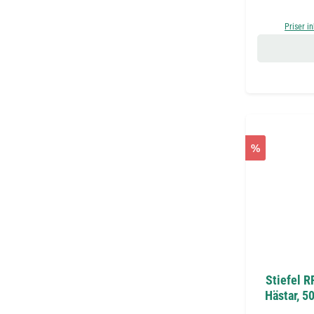
Priser i
%
Stiefel R
Hästar, 5