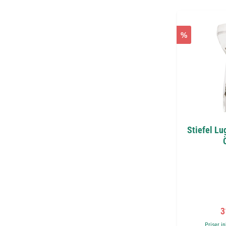
%
Stiefel Lu
F
3
Priser i