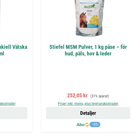
nkiell Vätska
Stiefel MSM Pulver, 1 kg påse – för
ml
hud, päls, hov & leder
is:
Försäljningspris:
Ordinarie pris:
252,05 kr
(31% sparat)
nskostnader
Priser inkl. moms, plus leveranskostnader
Detaljer
−6%