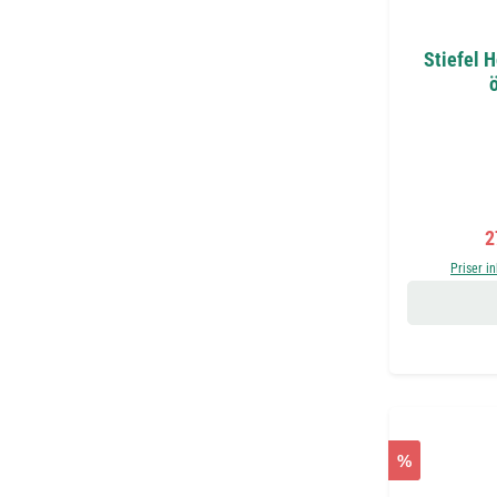
Stiefel H
ö
F
2
Priser i
%