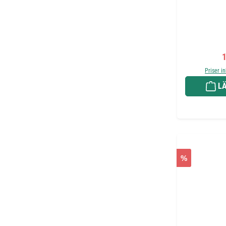
F
1
Priser i
LÄ
%