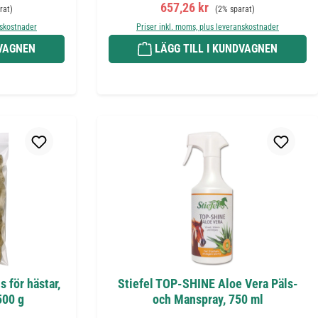
:
e pris:
Försäljningspris:
Ordinarie pris:
657,26 kr
rat)
(2% sparat)
nskostnader
Priser inkl. moms, plus leveranskostnader
DVAGNEN
LÄGG TILL I KUNDVAGNEN
s för hästar,
Stiefel TOP-SHINE Aloe Vera Päls-
500 g
och Manspray, 750 ml