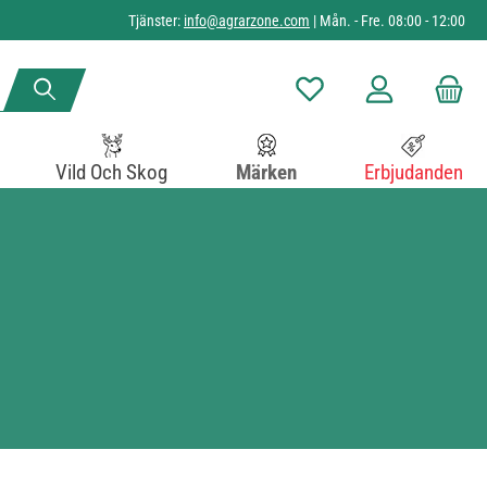
Tjänster:
info@agrarzone.com
| Mån. - Fre. 08:00 - 12:00
Du har 0 objekt i önskelista
Vild Och Skog
Märken
Erbjudanden