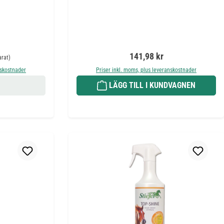
 pris:
Ordinarie pris:
141,98 kr
arat)
nskostnader
Priser inkl. moms, plus leveranskostnader
LÄGG TILL I KUNDVAGNEN