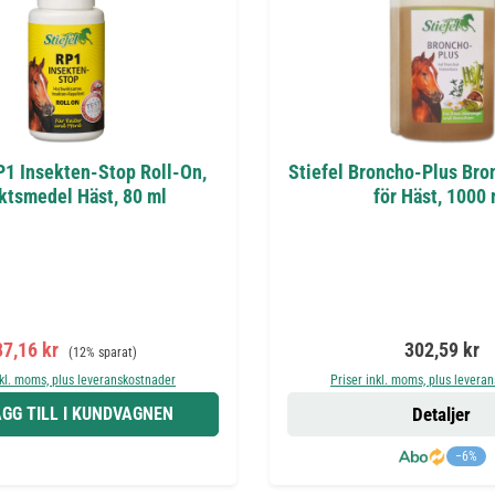
P1 Insekten-Stop Roll-On,
Stiefel Broncho-Plus Bro
ktsmedel Häst, 80 ml
för Häst, 1000 
örsäljningspris:
Ordinarie pris:
Ordinarie pr
87,16 kr
302,59 kr
(12% sparat)
nkl. moms, plus leveranskostnader
Priser inkl. moms, plus levera
GG TILL I KUNDVAGNEN
Detaljer
−6%