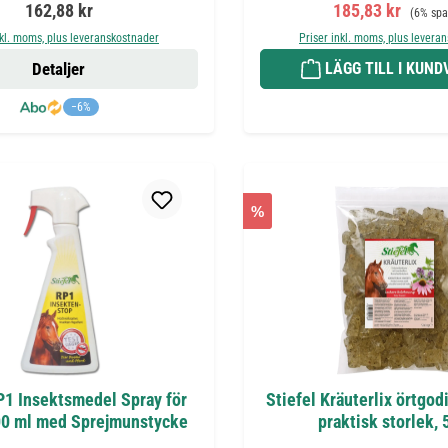
Ordinarie pris:
Försäljningspris
Ordinari
162,88 kr
185,83 kr
(6% spa
nkl. moms, plus leveranskostnader
Priser inkl. moms, plus levera
Detaljer
LÄGG TILL I KUN
−6%
%
P1 Insektsmedel Spray för
Stiefel Kräuterlix örtgodi
00 ml med Sprejmunstycke
praktisk storlek, 