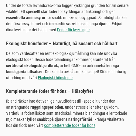
Under de första levnadsveckorna lägger kycklingar grunden för sin senare
vitalitet. Ett speciellt startfoder för kycklingar är finkornigt och ger
essentiella aminosyror
för snabb muskeluppbyggnad. Samtidigt stärker
det försvarssystemet och
immunförsvaret
hos de unga djuren. Erbjud
dina kycklingar det bästa med
Foder för kycklingar
.
Ekologiskt hönsfoder – Naturligt, hälsosamt och hållbart
De som värdesätter en rent ekologisk djurhållning kan inte undvika
ekologiskt foder. Dessa foderblandningar kommer garanterat från
certifierat ekologiskt jordbruk
, är helt GMO-fria och innehåller
inga
konstgjorda tillsatser
. Det kan du också smaka i ägget! Stöd en naturlig
utfodring med vårt
Ekologiskt hönsfoder
.
Kompletterande foder för höns – Hälsolyftet
Ibland räcker inte det vanliga huvudfodret till - speciellt under den
ansträngande
ruggningsperioden
, under stress eller efter sjukdom.
Värdefulla fodertillskott som snäckskal, mineralblandningar eller torkade
mjölmaskar
fyller snabbt på djurens näringsförråd
. Främja vitaliteten
hos din flock med vårt
Kompletterande foder för höns
.