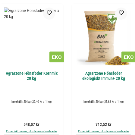
EKO
EKO
Agrarzone Hönsfoder Kornmix
Agrarzone Hönsfoder
20 kg
ekologiskt Immun+ 20 kg
Innehåll:
20 kg
(27,40 kr / 1 kg)
Innehåll:
20 kg
(35,63 kr / 1 kg)
Ordinarie pris:
Ordinarie pris:
548,07 kr
712,52 kr
Priser inkl. moms, plus leveranskostnader
Priser inkl. moms, plus leveranskostnader