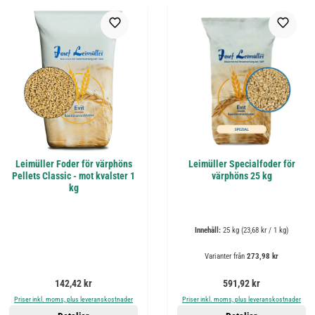
Leimüller Foder för värphöns
Leimüller Specialfoder för
Pellets Classic - mot kvalster 1
värphöns 25 kg
kg
Innehåll:
25 kg
(23,68 kr / 1 kg)
Varianter från
273,98 kr
Ordinarie pris:
Ordinarie pris:
142,42 kr
591,92 kr
Priser inkl. moms, plus leveranskostnader
Priser inkl. moms, plus leveranskostnader