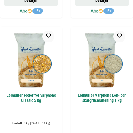
Detaljer
Detaljer
−6%
−6%
Leimüller Foder för värphöns
Leimüller Värphöns Lek- och
Classic 5 kg
skalgrusblandning 1 kg
Innehåll:
5 kg
(52,60 kr / 1 kg)