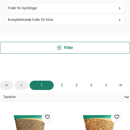
Foder för kycklingar
Kompletterande foder för höns
Filter
Sida
Sida
Sida
Sida
1
2
3
4