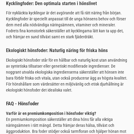
Kycklingfoder: Den optimala starten i hönslivet
För nykläckta kycklingar är det avgörande att få rätt näring från början.
Kycklingfoder är speciellt anpassat till de unga hönsens behov och förser
dem med alla nödvändiga näringsämnen, vitaminer och mineraler.
Fodrets fina kornstorlek säkerställer att kycklingarna lätt kan ta upp det,
och främjar en sund tillväxt samt en stark fjäderdräkt.
Ekologiskt hönsfoder: Naturlig näring för friska höns
Ekologiskt hönsfoder står för en hållbar och naturlig kost utan användning
av syntetiska tillsatser eller genetiskt modifierade ingredienser. De
noggrant utvalda ekologiska ingredienserna säkerställer att hönsen inte
bara förblir friska och vitala, utan också producerar ägg av högsta kvalitet.
För hönshållare som värdesätter en miljövänlig och etisk djurhållning är
ekologiskt hönsfoder det idealiska valet.
FAQ - Hönsfoder
Varför är en premiumkomposition i hönsfoder viktig?
En premiumkomposition säkerställer att dina höns får alla viktiga
näringsämnen i rätt mängd. Detta främjar deras hälsa, tillväxt och
äggproduktion. Bra foder stödjer också tarmfloran och hjälper hönan mot