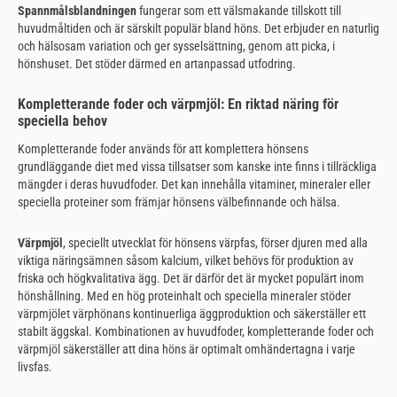
Spannmålsblandningen
fungerar som ett välsmakande tillskott till
huvudmåltiden och är särskilt populär bland höns. Det erbjuder en naturlig
och hälsosam variation och ger sysselsättning, genom att picka, i
hönshuset. Det stöder därmed en artanpassad utfodring.
Kompletterande foder och värpmjöl: En riktad näring för
speciella behov
Kompletterande foder används för att komplettera hönsens
grundläggande diet med vissa tillsatser som kanske inte finns i tillräckliga
mängder i deras huvudfoder. Det kan innehålla vitaminer, mineraler eller
speciella proteiner som främjar hönsens välbefinnande och hälsa.
Värpmjöl
, speciellt utvecklat för hönsens värpfas, förser djuren med alla
viktiga näringsämnen såsom kalcium, vilket behövs för produktion av
friska och högkvalitativa ägg. Det är därför det är mycket populärt inom
hönshållning. Med en hög proteinhalt och speciella mineraler stöder
värpmjölet värphönans kontinuerliga äggproduktion och säkerställer ett
stabilt äggskal. Kombinationen av huvudfoder, kompletterande foder och
värpmjöl säkerställer att dina höns är optimalt omhändertagna i varje
livsfas.