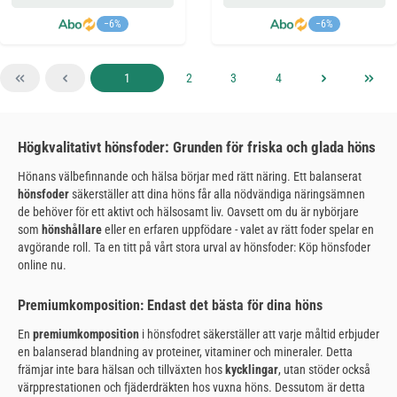
−6%
−6%
Sida
Sida
Sida
Sida
1
2
3
4
Högkvalitativt hönsfoder: Grunden för friska och glada höns
Hönans välbefinnande och hälsa börjar med rätt näring. Ett balanserat
hönsfoder
säkerställer att dina höns får alla nödvändiga näringsämnen
de behöver för ett aktivt och hälsosamt liv. Oavsett om du är nybörjare
som
hönshållare
eller en erfaren uppfödare - valet av rätt foder spelar en
avgörande roll. Ta en titt på vårt stora urval av hönsfoder: Köp hönsfoder
online nu.
Premiumkomposition: Endast det bästa för dina höns
En
premiumkomposition
i hönsfodret säkerställer att varje måltid erbjuder
en balanserad blandning av proteiner, vitaminer och mineraler. Detta
främjar inte bara hälsan och tillväxten hos
kycklingar
, utan stöder också
värpprestationen och fjäderdräkten hos vuxna höns. Dessutom är detta