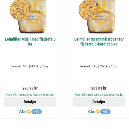
Leimüller Müsli med fjäderfä 5
Leimüller Spannmålsfoder för
kg
fjäderfä 6-kornigt 5 kg
Innehåll:
5 kg
(54,80 kr / 1 kg)
Innehåll:
5 kg
(52,60 kr / 1 kg)
Ordinarie pris:
Ordinarie pris:
273,98 kr
263,01 kr
Priser inkl. moms, plus leveranskostnader
Priser inkl. moms, plus leveranskostnader
Detaljer
Detaljer
−6%
−6%