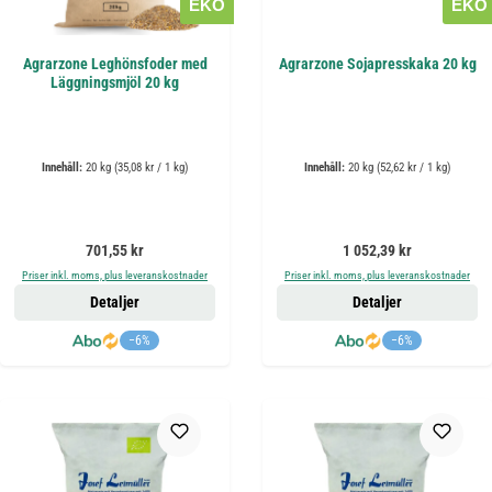
EKO
EKO
Agrarzone Leghönsfoder med
Agrarzone Sojapresskaka 20 kg
Läggningsmjöl 20 kg
Innehåll:
20 kg
(35,08 kr / 1 kg)
Innehåll:
20 kg
(52,62 kr / 1 kg)
Ordinarie pris:
Ordinarie pris:
701,55 kr
1 052,39 kr
Priser inkl. moms, plus leveranskostnader
Priser inkl. moms, plus leveranskostnader
Detaljer
Detaljer
−6%
−6%