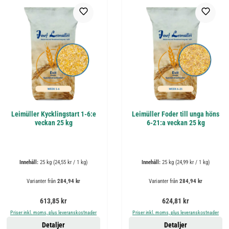
Leimüller Kycklingstart 1-6:e
Leimüller Foder till unga höns
veckan 25 kg
6-21:a veckan 25 kg
Innehåll:
25 kg
(24,55 kr / 1 kg)
Innehåll:
25 kg
(24,99 kr / 1 kg)
Varianter från
284,94 kr
Varianter från
284,94 kr
Ordinarie pris:
Ordinarie pris:
613,85 kr
624,81 kr
Priser inkl. moms, plus leveranskostnader
Priser inkl. moms, plus leveranskostnader
Detaljer
Detaljer