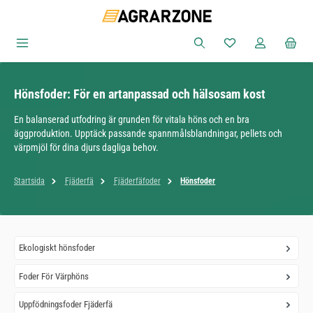
Hoppa till huvudinnehåll
Du har 0 objekt i ön
Hönsfoder: För en artanpassad och hälsosam kost
En balanserad utfodring är grunden för vitala höns och en bra
äggproduktion. Upptäck passande spannmålsblandningar, pellets och
värpmjöl för dina djurs dagliga behov.
Startsida
Fjäderfä
Fjäderfäfoder
Hönsfoder
Ekologiskt hönsfoder
Foder För Värphöns
Uppfödningsfoder Fjäderfä