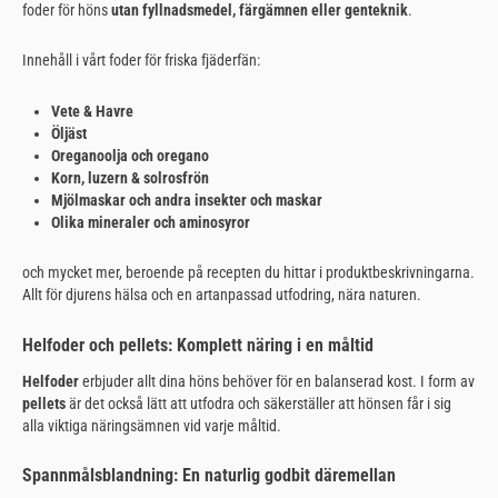
foder för höns
utan fyllnadsmedel, färgämnen eller genteknik
.
Innehåll i vårt foder för friska fjäderfän:
Vete & Havre
Öljäst
Oreganoolja och oregano
Korn, luzern & solrosfrön
Mjölmaskar och andra insekter och maskar
Olika mineraler och aminosyror
och mycket mer, beroende på recepten du hittar i produktbeskrivningarna.
Allt för djurens hälsa och en artanpassad utfodring, nära naturen.
Helfoder och pellets: Komplett näring i en måltid
Helfoder
erbjuder allt dina höns behöver för en balanserad kost. I form av
pellets
är det också lätt att utfodra och säkerställer att hönsen får i sig
alla viktiga näringsämnen vid varje måltid.
Spannmålsblandning: En naturlig godbit däremellan