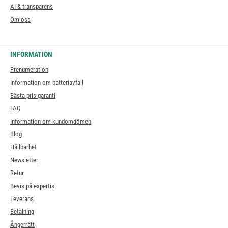
AI & transparens
Om oss
INFORMATION
Prenumeration
Information om batteriavfall
Bästa pris-garanti
FAQ
Information om kundomdömen
Blog
Hållbarhet
Newsletter
Retur
Bevis på expertis
Leverans
Betalning
Ångerrätt