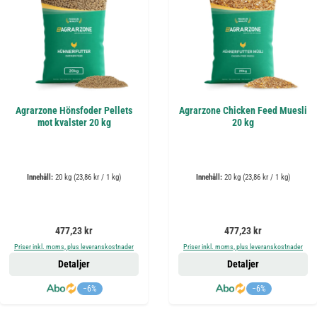
Agrarzone Hönsfoder Pellets
Agrarzone Chicken Feed Muesli
mot kvalster 20 kg
20 kg
Innehåll:
20 kg
(23,86 kr / 1 kg)
Innehåll:
20 kg
(23,86 kr / 1 kg)
Ordinarie pris:
Ordinarie pris:
477,23 kr
477,23 kr
Priser inkl. moms, plus leveranskostnader
Priser inkl. moms, plus leveranskostnader
Detaljer
Detaljer
−6%
−6%