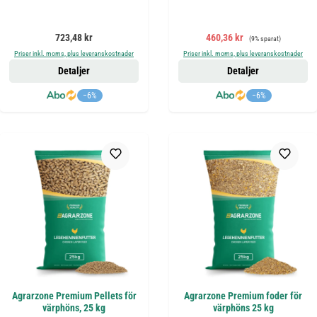
Ordinarie pris:
Försäljningspris:
Ordinarie pris:
723,48 kr
460,36 kr
(9% sparat)
Priser inkl. moms, plus leveranskostnader
Priser inkl. moms, plus leveranskostnader
Detaljer
Detaljer
−6%
−6%
Agrarzone Premium Pellets för
Agrarzone Premium foder för
värphöns, 25 kg
värphöns 25 kg