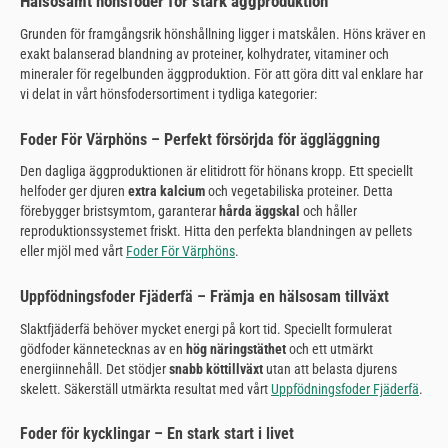
Hälsosamt hönsfoder för stark äggproduktion
Grunden för framgångsrik hönshållning ligger i matskålen. Höns kräver en
exakt balanserad blandning av proteiner, kolhydrater, vitaminer och
mineraler för regelbunden äggproduktion. För att göra ditt val enklare har
vi delat in vårt hönsfodersortiment i tydliga kategorier:
Foder För Värphöns – Perfekt försörjda för äggläggning
Den dagliga äggproduktionen är elitidrott för hönans kropp. Ett speciellt
helfoder ger djuren
extra kalcium
och vegetabiliska proteiner. Detta
förebygger bristsymtom, garanterar
hårda äggskal
och håller
reproduktionssystemet friskt. Hitta den perfekta blandningen av pellets
eller mjöl med vårt
Foder För Värphöns
.
Uppfödningsfoder Fjäderfä – Främja en hälsosam tillväxt
Slaktfjäderfä behöver mycket energi på kort tid. Speciellt formulerat
gödfoder kännetecknas av en
hög näringstäthet
och ett utmärkt
energiinnehåll. Det stödjer
snabb köttillväxt
utan att belasta djurens
skelett. Säkerställ utmärkta resultat med vårt
Uppfödningsfoder Fjäderfä
.
Foder för kycklingar – En stark start i livet