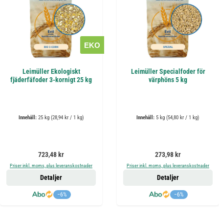
EKO
Leimüller Ekologiskt
Leimüller Specialfoder för
fjäderfäfoder 3-kornigt 25 kg
värphöns 5 kg
Innehåll:
25 kg
(28,94 kr / 1 kg)
Innehåll:
5 kg
(54,80 kr / 1 kg)
Ordinarie pris:
Ordinarie pris:
723,48 kr
273,98 kr
Priser inkl. moms, plus leveranskostnader
Priser inkl. moms, plus leveranskostnader
Detaljer
Detaljer
−6%
−6%