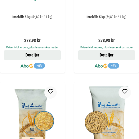
Innehåll:
5 kg
(54,80 kr / 1 kg)
Innehåll:
5 kg
(54,80 kr / 1 kg)
Ordinarie pris:
Ordinarie pris:
273,98 kr
273,98 kr
Priser inkl. moms, plus leveranskostnader
Priser inkl. moms, plus leveranskostnader
Detaljer
Detaljer
−6%
−6%