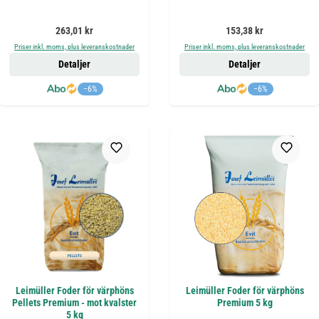
Ordinarie pris:
Ordinarie pris:
263,01 kr
153,38 kr
Priser inkl. moms, plus leveranskostnader
Priser inkl. moms, plus leveranskostnader
Detaljer
Detaljer
−6%
−6%
Leimüller Foder för värphöns
Leimüller Foder för värphöns
Pellets Premium - mot kvalster
Premium 5 kg
5 kg