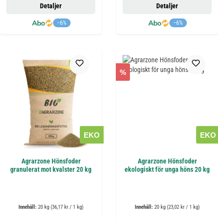
Detaljer
Detaljer
−6%
−6%
%
EKO
EKO
Agrarzone Hönsfoder
Agrarzone Hönsfoder
granulerat mot kvalster 20 kg
ekologiskt för unga höns 20 kg
Innehåll:
20 kg
(36,17 kr / 1 kg)
Innehåll:
20 kg
(23,02 kr / 1 kg)