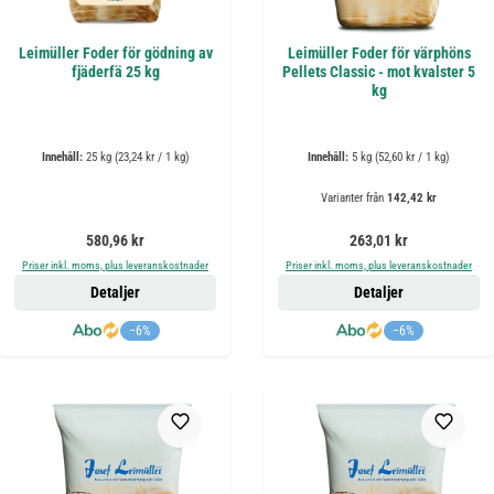
Leimüller Foder för gödning av
Leimüller Foder för värphöns
fjäderfä 25 kg
Pellets Classic - mot kvalster 5
kg
Innehåll:
25 kg
(23,24 kr / 1 kg)
Innehåll:
5 kg
(52,60 kr / 1 kg)
Varianter från
142,42 kr
Ordinarie pris:
Ordinarie pris:
580,96 kr
263,01 kr
Priser inkl. moms, plus leveranskostnader
Priser inkl. moms, plus leveranskostnader
Detaljer
Detaljer
−6%
−6%