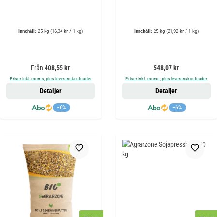
Innehåll:
25 kg
(16,34 kr / 1 kg)
Innehåll:
25 kg
(21,92 kr / 1 kg)
Ordinarie pris:
Ordinarie pris:
Från
408,55 kr
548,07 kr
Priser inkl. moms, plus leveranskostnader
Priser inkl. moms, plus leveranskostnader
Detaljer
Detaljer
−6%
−6%