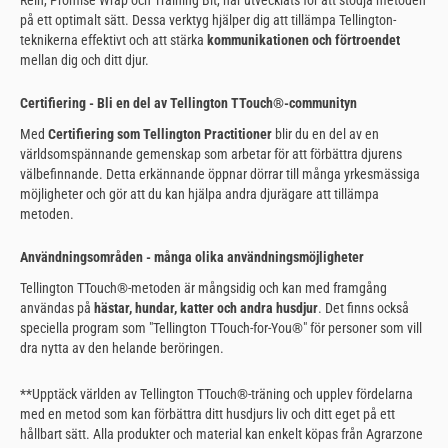
på ett optimalt sätt. Dessa verktyg hjälper dig att tillämpa Tellington-
teknikerna effektivt och att stärka
kommunikationen och förtroendet
mellan dig och ditt djur.
Certifiering - Bli en del av Tellington TTouch®-communityn
Med
Certifiering som Tellington Practitioner
blir du en del av en
världsomspännande gemenskap som arbetar för att förbättra djurens
välbefinnande. Detta erkännande öppnar dörrar till många yrkesmässiga
möjligheter och gör att du kan hjälpa andra djurägare att tillämpa
metoden.
Användningsområden - många olika användningsmöjligheter
Tellington TTouch®-metoden är mångsidig och kan med framgång
användas på
hästar, hundar, katter och andra husdjur
. Det finns också
speciella program som "Tellington TTouch-for-You®" för personer som vill
dra nytta av den helande beröringen.
**Upptäck världen av Tellington TTouch®-träning och upplev fördelarna
med en metod som kan förbättra ditt husdjurs liv och ditt eget på ett
hållbart sätt. Alla produkter och material kan enkelt köpas från Agrarzone