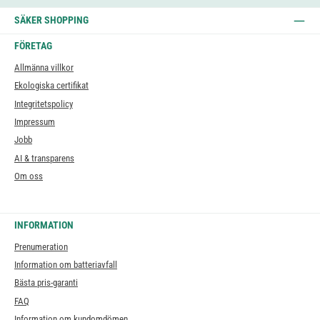
SÄKER SHOPPING
FÖRETAG
Allmänna villkor
Ekologiska certifikat
Integritetspolicy
Impressum
Jobb
AI & transparens
Om oss
INFORMATION
Prenumeration
Information om batteriavfall
Bästa pris-garanti
FAQ
Information om kundomdömen