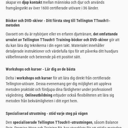
skapar en
djup kontakt
mellan människa och djur och används
framgångsrikt av över 1600 certifierade utövare i 36 länder.
Böcker och DVD-skivor - Ditt första steg till Tellington TTouch®-
metoden
Oavsett om du är nybörjare eller en erfaren djurtränare,
det omfattande
urvalet av Tellington TTouch® Training-böcker och DVD-skivor
gör att
du kan lära dig teknikerna i din egen takt. Materialet innehåller
detaljerade instruktioner och värdefulla tips för att påverka ditt husdjurs
välbefinnande och beteende på ett positivt sätt.
Workshops och kurser - Lär dig av de bästa
Delta i
workshops och kurser
för att lära dig direkt från certifierade
Tellington-utövare. Dessa evenemang ger dig möjlighet att uppleva
metoden praktiskt och fördjupa dina färdigheter under professionell
vägledning.
Onlineutbildning
erbjuder också flexibiliteten att lära sig
metoden från bekvämligheten i ditt eget hem.
Specialiserad utrustning - stöd varje steg på vägen
Den
specialiserade Tellington TTouch®-utrustningen
, såsom Balance
Rein, Promise Wrap och Training Bit, har utvecklats för att stödja metoden