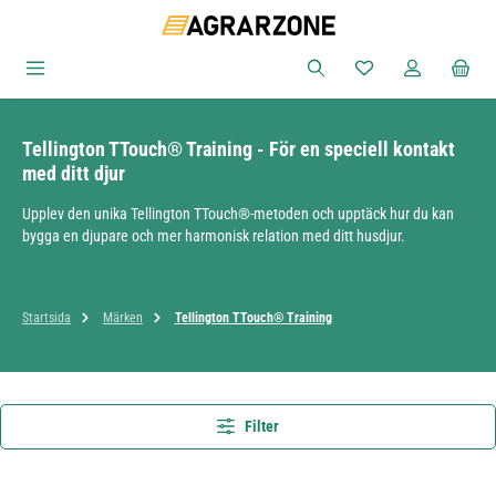
Hoppa till huvudinnehåll
Du har 0 objekt i ön
Tellington TTouch® Training - För en speciell kontakt
med ditt djur
Upplev den unika Tellington TTouch®-metoden och upptäck hur du kan
bygga en djupare och mer harmonisk relation med ditt husdjur.
Startsida
Märken
Tellington TTouch® Training
Filter