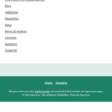
Blog
Hållbarhet
Newsletter
Retur
Bevis på expertis
Leverans
Betalning
Ångerrätt
Företag
Information
Alla priser inkl moms plus
fraktkostnader
och eventuella fraktkostnader, om inget annat anges.
© 2026 Agrarzone - Alla rättigheter förbehållna. Theme by Agrarzone