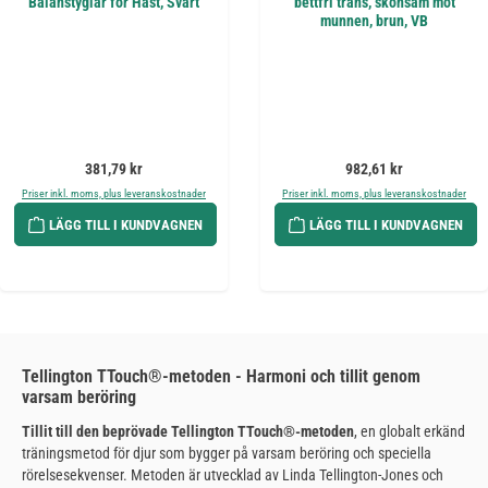
Balanstyglar för Häst, Svart
bettfri träns, skonsam mot
munnen, brun, VB
Ordinarie pris:
Ordinarie pris:
381,79 kr
982,61 kr
Priser inkl. moms, plus leveranskostnader
Priser inkl. moms, plus leveranskostnader
LÄGG TILL I KUNDVAGNEN
LÄGG TILL I KUNDVAGNEN
Tellington TTouch®-metoden - Harmoni och tillit genom
varsam beröring
Tillit till den beprövade Tellington TTouch®-metoden
, en globalt erkänd
träningsmetod för djur som bygger på varsam beröring och speciella
rörelsesekvenser. Metoden är utvecklad av Linda Tellington-Jones och