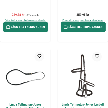
Försäljningspris:
Ordinarie pris:
Ordinarie pris:
239,78 kr
359,95 kr
(22% sparat)
Priser inkl. moms, plus leveranskostnader
Priser inkl. moms, plus leveranskostnader
LÄGG TILL I KUNDVAGNEN
LÄGG TILL I KUNDVAGNEN
Linda Tellington-Jones
Linda Tellington-Jones Lindell