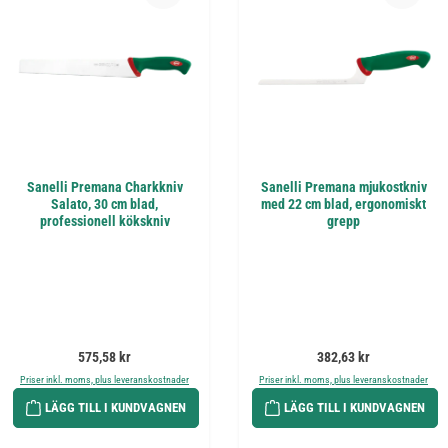
Sanelli Premana Charkkniv
Sanelli Premana mjukostkniv
Salato, 30 cm blad,
med 22 cm blad, ergonomiskt
professionell kökskniv
grepp
Ordinarie pris:
Ordinarie pris:
575,58 kr
382,63 kr
Priser inkl. moms, plus leveranskostnader
Priser inkl. moms, plus leveranskostnader
LÄGG TILL I KUNDVAGNEN
LÄGG TILL I KUNDVAGNEN