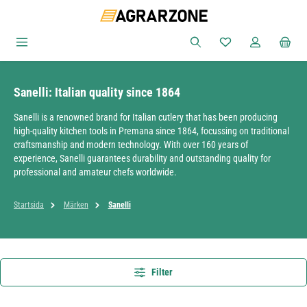
Hoppa till huvudinnehåll
Du har 0 objekt i ön
Sanelli: Italian quality since 1864
Sanelli is a renowned brand for Italian cutlery that has been producing
high-quality kitchen tools in Premana since 1864, focussing on traditional
craftsmanship and modern technology. With over 160 years of
experience, Sanelli guarantees durability and outstanding quality for
professional and amateur chefs worldwide.
Startsida
Märken
Sanelli
Filter