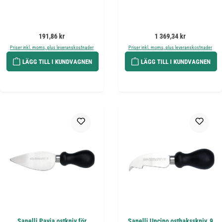
Ordinarie pris:
Ordinarie pris:
191,86 kr
1 369,34 kr
Priser inkl. moms, plus leveranskostnader
Priser inkl. moms, plus leveranskostnader
LÄGG TILL I KUNDVAGNEN
LÄGG TILL I KUNDVAGNEN
Sanelli Pavia ostkniv för
Sanelli Uncino osthaksskniv, 9