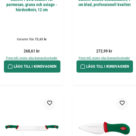
parmesan, grana och asiago -
cm blad, professionell kvalitet
hårdostkniv, 12 cm
Varianter från
75,65 kr
Ordinarie pris:
Ordinarie pris:
268,61 kr
272,99 kr
Priser inkl. moms, plus leveranskostnader
Priser inkl. moms, plus leveranskostnader
LÄGG TILL I KUNDVAGNEN
LÄGG TILL I KUNDVAGNEN