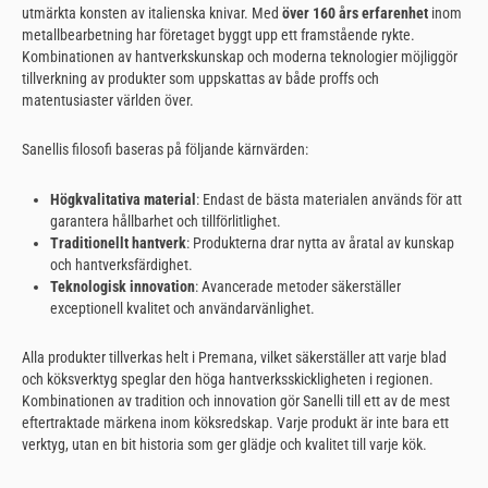
utmärkta konsten av italienska knivar. Med
över 160 års erfarenhet
inom
metallbearbetning har företaget byggt upp ett framstående rykte.
Kombinationen av hantverkskunskap och moderna teknologier möjliggör
tillverkning av produkter som uppskattas av både proffs och
matentusiaster världen över.
Sanellis filosofi baseras på följande kärnvärden:
Högkvalitativa material
: Endast de bästa materialen används för att
garantera hållbarhet och tillförlitlighet.
Traditionellt hantverk
: Produkterna drar nytta av åratal av kunskap
och hantverksfärdighet.
Teknologisk innovation
: Avancerade metoder säkerställer
exceptionell kvalitet och användarvänlighet.
Alla produkter tillverkas helt i Premana, vilket säkerställer att varje blad
och köksverktyg speglar den höga hantverksskickligheten i regionen.
Kombinationen av tradition och innovation gör Sanelli till ett av de mest
eftertraktade märkena inom köksredskap. Varje produkt är inte bara ett
verktyg, utan en bit historia som ger glädje och kvalitet till varje kök.