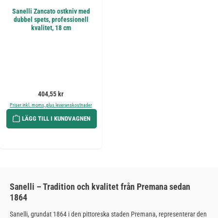
Sanelli Zancato ostkniv med
dubbel spets, professionell
kvalitet, 18 cm
Ordinarie pris:
404,55 kr
Priser inkl. moms, plus leveranskostnader
LÄGG TILL I KUNDVAGNEN
Sanelli – Tradition och kvalitet från Premana sedan
1864
Sanelli, grundat 1864 i den pittoreska staden Premana, representerar den