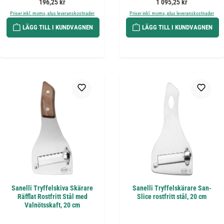
Ordinarie pris:
Ordinarie pris:
196,25 kr
1 095,25 kr
Priser inkl. moms, plus leveranskostnader
Priser inkl. moms, plus leveranskostnader
LÄGG TILL I KUNDVAGNEN
LÄGG TILL I KUNDVAGNEN
Sanelli Tryffelskiva Skärare
Sanelli Tryffelskärare San-
Räfflat Rostfritt Stål med
Slice rostfritt stål, 20 cm
Valnötsskaft, 20 cm