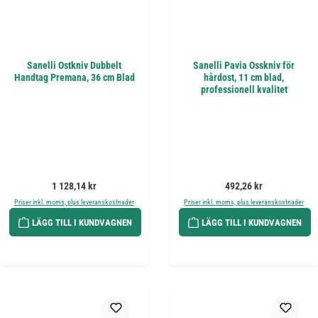
Sanelli Ostkniv Dubbelt
Sanelli Pavia Osskniv för
Handtag Premana, 36 cm Blad
hårdost, 11 cm blad,
professionell kvalitet
Ordinarie pris:
Ordinarie pris:
1 128,14 kr
492,26 kr
Priser inkl. moms, plus leveranskostnader
Priser inkl. moms, plus leveranskostnader
LÄGG TILL I KUNDVAGNEN
LÄGG TILL I KUNDVAGNEN