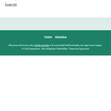
Ångerrätt
Företag
Information
Alla priser inkl moms plus
fraktkostnader
och eventuella fraktkostnader, om inget annat anges.
© 2026 Agrarzone - Alla rättigheter förbehållna. Theme by Agrarzone