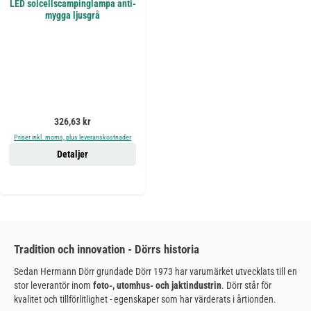
LED solcellscampinglampa anti-
mygga ljusgrå
Ordinarie pris:
326,63 kr
Priser inkl. moms, plus leveranskostnader
Detaljer
Tradition och innovation - Dörrs historia
Sedan Hermann Dörr grundade Dörr 1973 har varumärket utvecklats till en
stor leverantör inom
foto-, utomhus- och jaktindustrin
. Dörr står för
kvalitet och tillförlitlighet - egenskaper som har värderats i årtionden.