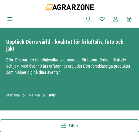
Hoppa till huvudinnehåll
Du har 0 objekt i ön
Upptäck Dörrs värld - kvalitet för friluftsliv, foto och
jakt
Dörr: Din partner för högkvalitativ utrustning för fotografering, friluftsliv
och jakt Med över 40 års erfarenhet erbjuder Dörr förstklassiga produkter
som hjälper dig på dina äventyr.
Startsida
Märken
Dörr
Filter