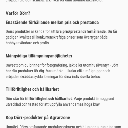
erbjuder dig den senaste tekniken för dina utomhusaktiviteter.
Varför Dörr?
Enastående förhållande mellan pris och prestanda
Dörrs produkter är kända för sitt
bra pris/prestandaförhållande
. Du får
gedigen kvalitet till konkurrenskraftiga priser som övertygar både
hobbyanvändare och proffs.
Mångsidiga tillämpningsmöjligheter
Oavsett om du brinner för fotografering, jakt eller utomhusäventyr - Dörr
har rätt produkter för dig. Varumärket tilltalar olika målgrupper och
erbjuder skräddarsydda lösningar för dina individuella behov.
Tillförlitlighet och hållbarhet
Dörr står för
tillförlitlighet och hållbarhet
. Varje produkt är noggrant
utvecklad och testad för att uppfylla användarnas höga krav.
Köp Dörr-produkter på Agrarzone
Upptäck Dörrs omfattande produktsortiment och hitta den utrustning som