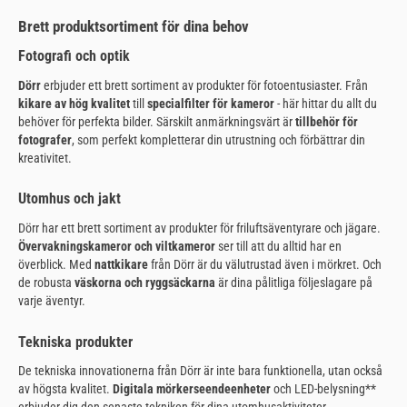
Brett produktsortiment för dina behov
Fotografi och optik
Dörr
erbjuder ett brett sortiment av produkter för fotoentusiaster. Från
kikare av hög kvalitet
till
specialfilter för kameror
- här hittar du allt du
behöver för perfekta bilder. Särskilt anmärkningsvärt är
tillbehör för
fotografer
, som perfekt kompletterar din utrustning och förbättrar din
kreativitet.
Utomhus och jakt
Dörr har ett brett sortiment av produkter för friluftsäventyrare och jägare.
Övervakningskameror och viltkameror
ser till att du alltid har en
överblick. Med
nattkikare
från Dörr är du välutrustad även i mörkret. Och
de robusta
väskorna och ryggsäckarna
är dina pålitliga följeslagare på
varje äventyr.
Tekniska produkter
De tekniska innovationerna från Dörr är inte bara funktionella, utan också
av högsta kvalitet.
Digitala mörkerseendeenheter
och LED-belysning**