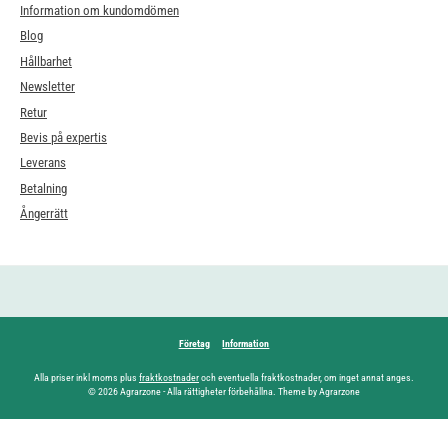
Information om kundomdömen
Blog
Hållbarhet
Newsletter
Retur
Bevis på expertis
Leverans
Betalning
Ångerrätt
Företag
Information
Alla priser inkl moms plus
fraktkostnader
och eventuella fraktkostnader, om inget annat anges.
© 2026 Agrarzone - Alla rättigheter förbehållna. Theme by Agrarzone