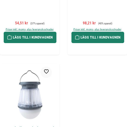
Försäljningspris:
Ordinarie pris:
Försäljningspris:
Ordinarie pris:
54,51 kr
98,21 kr
(37% sparat)
(40% sparat)
Priser inkl. moms, plus leveranskostnader
Priser inkl. moms, plus leveranskostnader
LÄGG TILL I KUNDVAGNEN
LÄGG TILL I KUNDVAGNEN