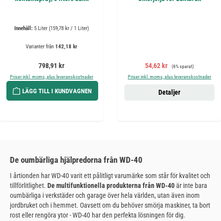
Innehåll:
5 Liter
(159,78 kr / 1 Liter)
Varianter från
142,18 kr
Ordinarie pris:
Försäljningspris:
Ordinarie pris:
798,91 kr
54,62 kr
(6% sparat)
Priser inkl. moms, plus leveranskostnader
Priser inkl. moms, plus leveranskostnader
LÄGG TILL I KUNDVAGNEN
Detaljer
De oumbärliga hjälpredorna från WD-40
I årtionden har WD-40 varit ett pålitligt varumärke som står för kvalitet och
tillförlitlighet.
De multifunktionella produkterna från WD-40
är inte bara
oumbärliga i verkstäder och garage över hela världen, utan även inom
jordbruket och i hemmet. Oavsett om du behöver smörja maskiner, ta bort
rost eller rengöra ytor - WD-40 har den perfekta lösningen för dig.