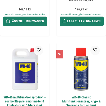
Varianter från
142,18 kr
Ordinarie pris:
Ordinarie pris:
142,18 kr
196,91 kr
Priser inkl. moms, plus leveranskostnader
Priser inkl. moms, plus leveranskostnader
LÄGG TILL I KUNDVAGNEN
LÄGG TILL I KUNDVAGNEN
%
WD-40 multifunktionsprodukt –
WD-40 Classic
rostborttagare, smörjmedel &
Multifunktionsspray, Kryp- &
kontaktspray, 5 liters dunk
Smörjolja för Lantbruk