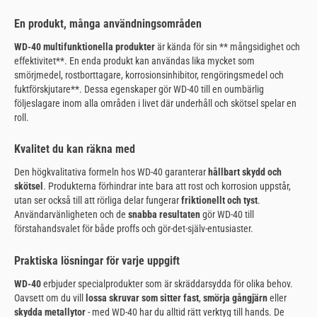
En produkt, många användningsområden
WD-40 multifunktionella produkter
är kända för sin ** mångsidighet och
effektivitet**. En enda produkt kan användas lika mycket som
smörjmedel, rostborttagare, korrosionsinhibitor, rengöringsmedel och
fuktförskjutare**. Dessa egenskaper gör WD-40 till en oumbärlig
följeslagare inom alla områden i livet där underhåll och skötsel spelar en
roll.
Kvalitet du kan räkna med
Den högkvalitativa formeln hos WD-40 garanterar
hållbart skydd och
skötsel
. Produkterna förhindrar inte bara att rost och korrosion uppstår,
utan ser också till att rörliga delar fungerar
friktionellt och tyst
.
Användarvänligheten och de
snabba resultaten
gör WD-40 till
förstahandsvalet för både proffs och gör-det-själv-entusiaster.
Praktiska lösningar för varje uppgift
WD-40
erbjuder specialprodukter som är skräddarsydda för olika behov.
Oavsett om du vill
lossa skruvar som sitter fast
,
smörja gångjärn
eller
skydda metallytor
- med WD-40 har du alltid rätt verktyg till hands. De