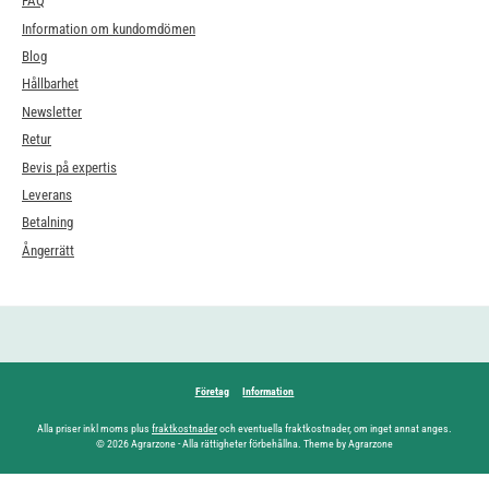
FAQ
Information om kundomdömen
Blog
Hållbarhet
Newsletter
Retur
Bevis på expertis
Leverans
Betalning
Ångerrätt
Företag
Information
Alla priser inkl moms plus
fraktkostnader
och eventuella fraktkostnader, om inget annat anges.
© 2026 Agrarzone - Alla rättigheter förbehållna. Theme by Agrarzone