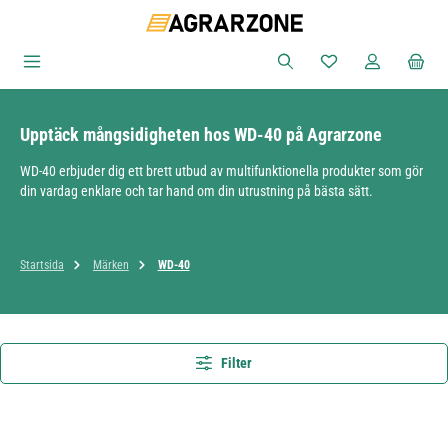
Hoppa till huvudinnehåll
Du har 0 objekt i ön
Upptäck mångsidigheten hos WD-40 på Agrarzone
WD-40 erbjuder dig ett brett utbud av multifunktionella produkter som gör
din vardag enklare och tar hand om din utrustning på bästa sätt.
Startsida
Märken
WD-40
Filter