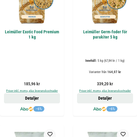
Leimüller Exotic Food Premium
Leimüller Germ-foder för
1 kg
parakiter 5 kg
Innehåll:
5 kg
(67,84 kr / 1 kg)
Varianter från
164,07 kr
Ordinarie pris:
Ordinarie pris:
185,96 kr
339,20 kr
Priser inkl. moms, plus leveranskostnader
Priser inkl. moms, plus leveranskostnader
Detaljer
Detaljer
−6%
−6%