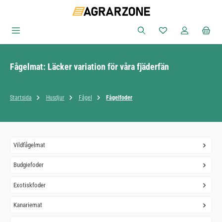
Hoppa till huvudinnehåll
Du har 0 objekt i ön
Fågelmat: Läcker variation för våra fjäderfän
Startsida
Husdjur
Fågel
Fågelfoder
Vildfågelmat
Budgiefoder
Exotiskfoder
Kanariemat