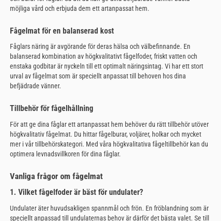
möjliga vård och erbjuda dem ett artanpassat hem.
Fågelmat för en balanserad kost
Fåglars näring är avgörande för deras hälsa och välbefinnande. En
balanserad kombination av högkvalitativt fågelfoder, friskt vatten och
enstaka godbitar är nyckeln till ett optimalt näringsintag. Vi har ett stort
urval av fågelmat som är speciellt anpassat till behoven hos dina
befjädrade vänner.
Tillbehör för fågelhållning
För att ge dina fåglar ett artanpassat hem behöver du rätt tillbehör utöver
högkvalitativ fågelmat. Du hittar fågelburar, voljärer, holkar och mycket
mer i vår tillbehörskategori. Med våra högkvalitativa fågeltillbehör kan du
optimera levnadsvillkoren för dina fåglar.
Vanliga frågor om fågelmat
1. Vilket fågelfoder är bäst för undulater?
Undulater äter huvudsakligen spannmål och frön. En fröblandning som är
speciellt anpassad till undulaternas behov är därför det bästa valet. Se till