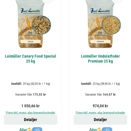
Leimüller Canary Food Special
Leimüller Undulatfoder
25 kg
Premium 25 kg
Innehåll:
25 kg
(42,03 kr / 1 kg)
Innehåll:
25 kg
(38,96 kr / 1 kg)
Varianter från
175,02 kr
Varianter från
164,07 kr
Ordinarie pris:
Ordinarie pris:
1 050,66 kr
974,04 kr
Priser inkl. moms, plus leveranskostnader
Priser inkl. moms, plus leveranskostnader
Detaljer
Detaljer
−6%
−6%