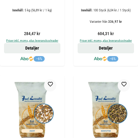
Innehåll:
5 kg
(56,89 kr / 1 kg)
Innehåll:
100 Styck
(6,04 kr / 1 Styck)
Varianter från
336,97 kr
Ordinarie pris:
Ordinarie pris:
284,47 kr
604,31 kr
Priser inkl. moms, plus leveranskostnader
Priser inkl. moms, plus leveranskostnader
Detaljer
Detaljer
−6%
−6%