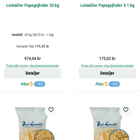
Leimüller Papegojfoder 20 kg
Leimüller Papegojfoder S 1 kg
Innehåll:
20 kg
(48,70 kr / 1 kg)
Varianter från
175,02 kr
Ordinarie pris:
Ordinarie pris:
974,04 kr
175,02 kr
Priser inkl. moms, plus leveranskostnader
Priser inkl. moms, plus leveranskostnader
Detaljer
Detaljer
−6%
−6%