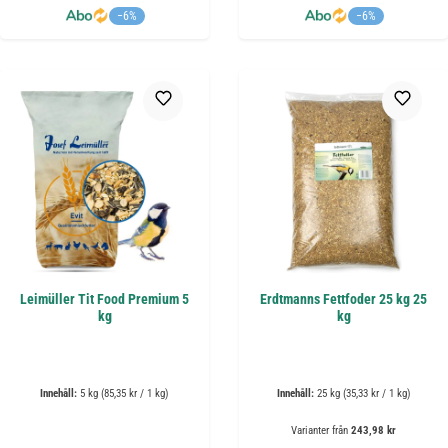
−6%
−6%
Leimüller Tit Food Premium 5
Erdtmanns Fettfoder 25 kg 25
kg
kg
Innehåll:
5 kg
(85,35 kr / 1 kg)
Innehåll:
25 kg
(35,33 kr / 1 kg)
Varianter från
243,98 kr