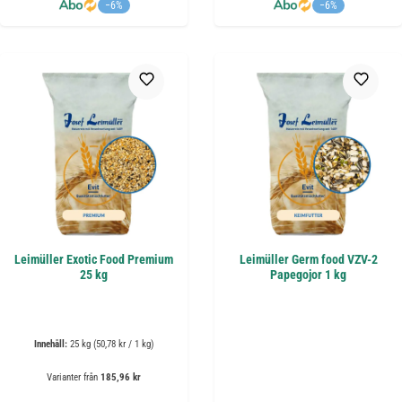
−6%
−6%
Leimüller Exotic Food Premium
Leimüller Germ food VZV-2
25 kg
Papegojor 1 kg
Innehåll:
25 kg
(50,78 kr / 1 kg)
Varianter från
185,96 kr