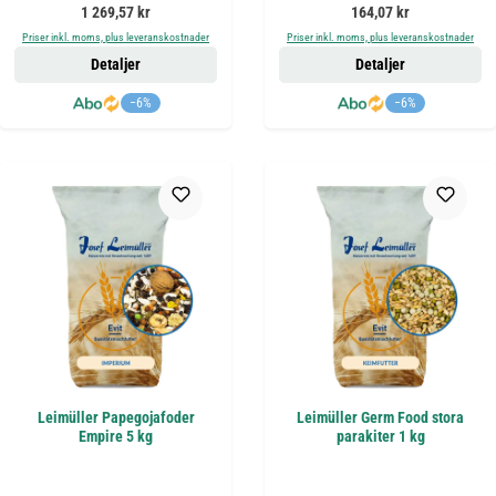
Ordinarie pris:
Ordinarie pris:
1 269,57 kr
164,07 kr
Priser inkl. moms, plus leveranskostnader
Priser inkl. moms, plus leveranskostnader
Detaljer
Detaljer
−6%
−6%
Leimüller Papegojafoder
Leimüller Germ Food stora
Empire 5 kg
parakiter 1 kg