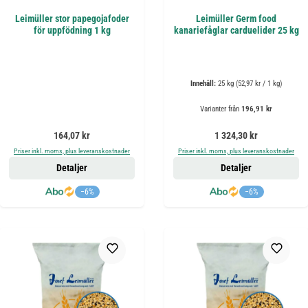
Leimüller stor papegojafoder
Leimüller Germ food
för uppfödning 1 kg
kanariefåglar carduelider 25 kg
Innehåll:
25 kg
(52,97 kr / 1 kg)
Varianter från
196,91 kr
Ordinarie pris:
Ordinarie pris:
164,07 kr
1 324,30 kr
Priser inkl. moms, plus leveranskostnader
Priser inkl. moms, plus leveranskostnader
Detaljer
Detaljer
−6%
−6%