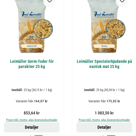
Leimüller Germ-foder för
Leimüller Specialerbjudande på
parakiter 25 kg
exotisk mat 25 kg
Innehåll:
25 kg
(34,15 kr / 1 kg)
Innehåll:
25 kg
(43,34 kr / 1 kg)
Varianter från
164,07 kr
Varianter från
175,02 kr
Ordinarie pris:
Ordinarie pris:
853,64 kr
1 083,50 kr
Priser inkl. moms, plus leveranskostnader
Priser inkl. moms, plus leveranskostnader
Detaljer
Detaljer