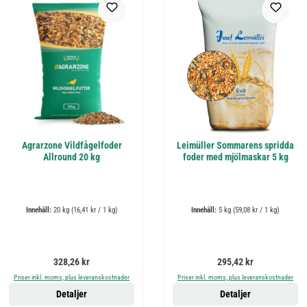
Agrarzone Vildfågelfoder
Leimüller Sommarens spridda
Allround 20 kg
foder med mjölmaskar 5 kg
Innehåll:
20 kg
(16,41 kr / 1 kg)
Innehåll:
5 kg
(59,08 kr / 1 kg)
Ordinarie pris:
Ordinarie pris:
328,26 kr
295,42 kr
Priser inkl. moms, plus leveranskostnader
Priser inkl. moms, plus leveranskostnader
Detaljer
Detaljer