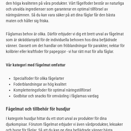
den höga kvaliteten på våra produkter. Vårt fågelfoder består av naturliga
och utvalda ingredienser som garanterar en optimal tillförsel av
näringsämnen. Så du kan vara säker på att dina fåglar får den bästa
maten och håller sig friska.
Fåglarnas behov är olika. Därför erbjuder vi dig ett brett urval av fågelmat
som är skräddarsydd för de individuella behoven hos dina befjädrade
vänner. Oavsett om det handlar om fröblandningar för parakiter, nektar för
kolibrier eller kraftfoder för papegojor - vi har rätt mat för alla fåglar.
Vår kategori med fågelmat omfattar
Specialfoder för olika fågelarter
Foderblandningar av hög kvalitet
Kompletteringsfoder för optimal näringstillförsel
Godbitar och snacks för omväxling i fåglarnas vardag
Fågelmat och tillbehör för husdjur
I kategorin husdjur hittar du ett stort urval av produkter för dina
djurkompisar. Förutom fågelmat erbjuder vi även vårdprodukter, leksaker
och burar för fåglar. Så att du kan ge dina befjädrade vänner bästa