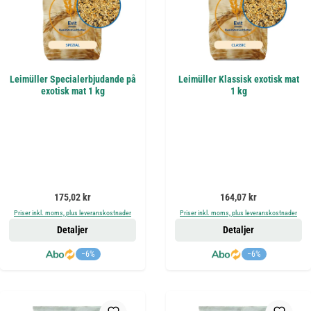
Leimüller Specialerbjudande på
Leimüller Klassisk exotisk mat
exotisk mat 1 kg
1 kg
Ordinarie pris:
Ordinarie pris:
175,02 kr
164,07 kr
Priser inkl. moms, plus leveranskostnader
Priser inkl. moms, plus leveranskostnader
Detaljer
Detaljer
−6%
−6%