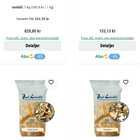
Innehåll:
5 kg
(164,16 kr / 1 kg)
Varianter från
262,58 kr
Ordinarie pris:
Ordinarie pris:
820,80 kr
153,13 kr
Priser inkl. moms, plus leveranskostnader
Priser inkl. moms, plus leveranskostnader
Detaljer
Detaljer
−6%
−6%