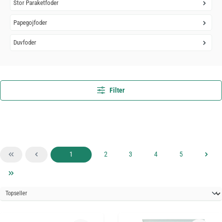
Stor Paraketfoder
Papegojfoder
Duvfoder
Filter
Sida
Sida
Sida
Sida
Sida
1
2
3
4
5