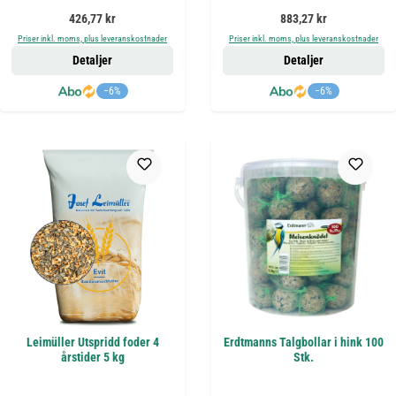
Ordinarie pris:
Ordinarie pris:
426,77 kr
883,27 kr
Priser inkl. moms, plus leveranskostnader
Priser inkl. moms, plus leveranskostnader
Detaljer
Detaljer
−6%
−6%
Leimüller Utspridd foder 4
Erdtmanns Talgbollar i hink 100
årstider 5 kg
Stk.