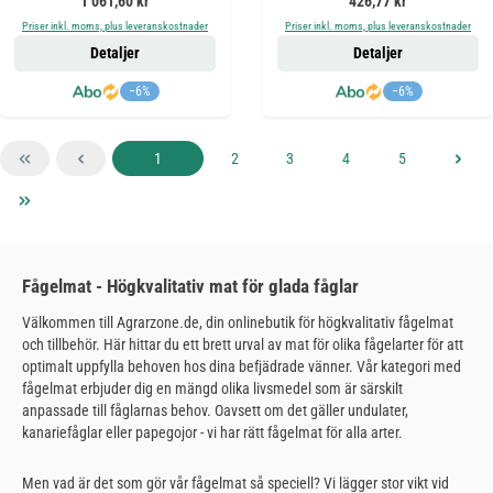
Ordinarie pris:
Ordinarie pris:
1 061,60 kr
426,77 kr
Priser inkl. moms, plus leveranskostnader
Priser inkl. moms, plus leveranskostnader
Detaljer
Detaljer
−6%
−6%
Sida
Sida
Sida
Sida
Sida
1
2
3
4
5
Fågelmat - Högkvalitativ mat för glada fåglar
Välkommen till Agrarzone.de, din onlinebutik för högkvalitativ fågelmat
och tillbehör. Här hittar du ett brett urval av mat för olika fågelarter för att
optimalt uppfylla behoven hos dina befjädrade vänner. Vår kategori med
fågelmat erbjuder dig en mängd olika livsmedel som är särskilt
anpassade till fåglarnas behov. Oavsett om det gäller undulater,
kanariefåglar eller papegojor - vi har rätt fågelmat för alla arter.
Men vad är det som gör vår fågelmat så speciell? Vi lägger stor vikt vid