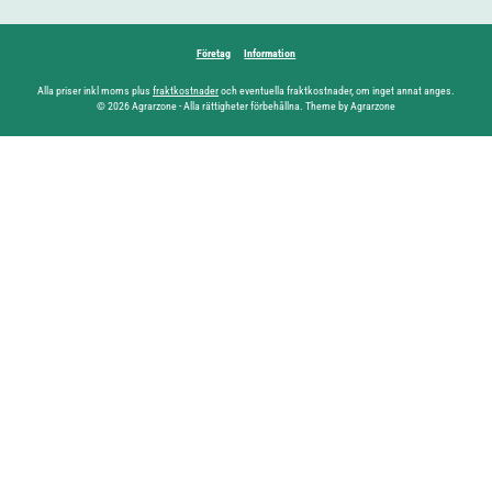
Företag
Information
Alla priser inkl moms plus
fraktkostnader
och eventuella fraktkostnader, om inget annat anges.
© 2026 Agrarzone - Alla rättigheter förbehållna. Theme by Agrarzone