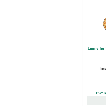
Leimüller
Inne
Priser i