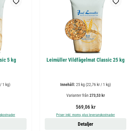
sic 5 kg
Leimüller Vildfågelmat Classic 25 kg
/ 1 kg)
Innehåll:
25 kg
(22,76 kr / 1 kg)
Varianter från
273,53 kr
is:
Ordinarie pris:
569,06 kr
nskostnader
Priser inkl. moms, plus leveranskostnader
Detaljer