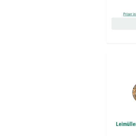
Priser i
Leimülle