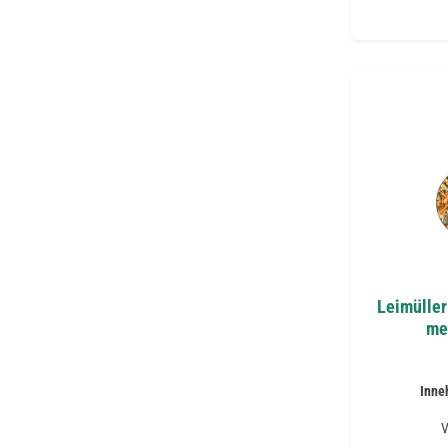
Leimüller
me
Inne
V