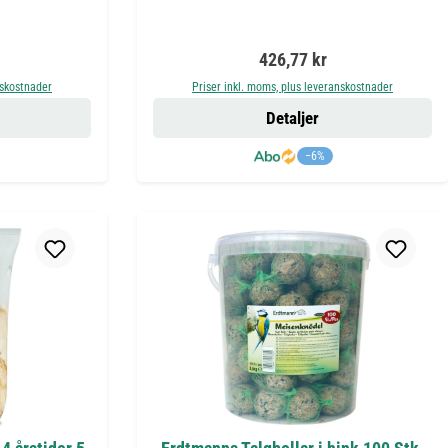
is:
Ordinarie pris:
426,77 kr
nskostnader
Priser inkl. moms, plus leveranskostnader
Detaljer
−6%