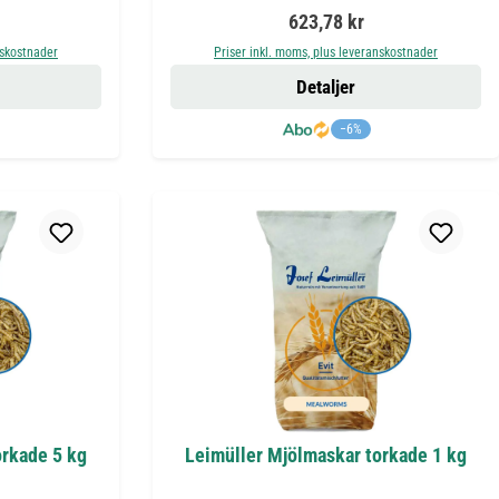
is:
Ordinarie pris:
623,78 kr
nskostnader
Priser inkl. moms, plus leveranskostnader
Detaljer
−6%
orkade 5 kg
Leimüller Mjölmaskar torkade 1 kg