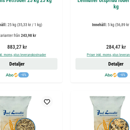
ns Fettfoder 25 kg 25 kg
Leimüller Utspridd foder 
kg
håll:
25 kg
(35,33 kr / 1 kg)
Innehåll:
5 kg
(56,89 kr 
arianter från
243,98 kr
Ordinarie pris:
Ordinarie pr
883,27 kr
284,47 kr
nkl. moms, plus leveranskostnader
Priser inkl. moms, plus levera
Detaljer
Detaljer
−6%
−6%