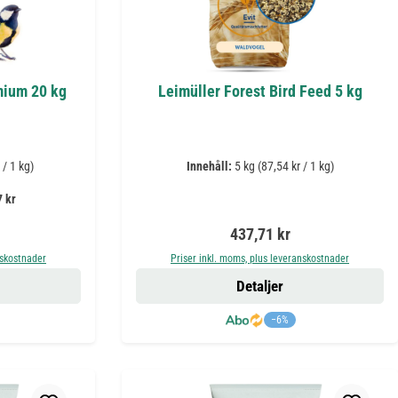
mium 20 kg
Leimüller Forest Bird Feed 5 kg
 / 1 kg)
Innehåll:
5 kg
(87,54 kr / 1 kg)
 kr
is:
Ordinarie pris:
437,71 kr
nskostnader
Priser inkl. moms, plus leveranskostnader
Detaljer
−6%