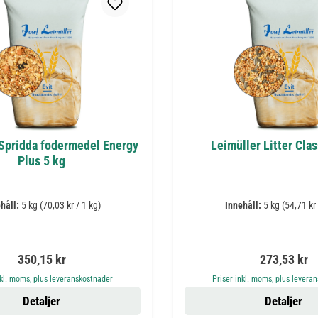
 Spridda fodermedel Energy
Leimüller Litter Clas
Plus 5 kg
håll:
5 kg
(70,03 kr / 1 kg)
Innehåll:
5 kg
(54,71 kr 
Ordinarie pris:
Ordinarie pr
350,15 kr
273,53 kr
nkl. moms, plus leveranskostnader
Priser inkl. moms, plus levera
Detaljer
Detaljer