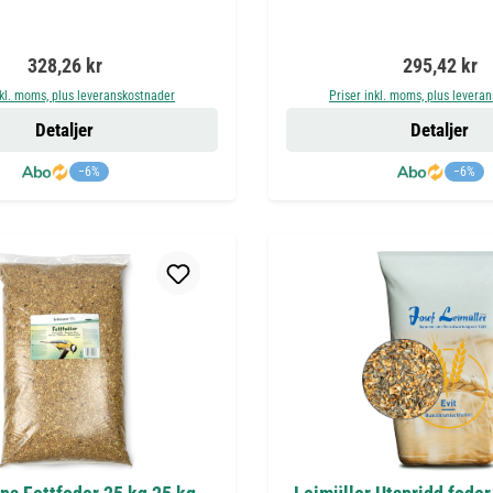
Ordinarie pris:
Ordinarie pr
328,26 kr
295,42 kr
nkl. moms, plus leveranskostnader
Priser inkl. moms, plus levera
Detaljer
Detaljer
−6%
−6%