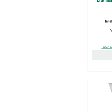
Erdtman
Inne
V
Priser i