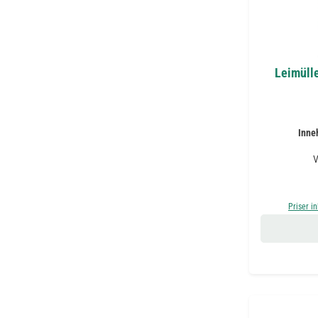
Leimülle
Inne
V
Priser i