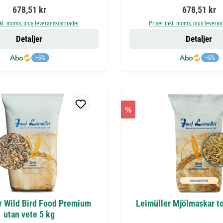
Ordinarie pris:
Ordinarie pr
678,51 kr
678,51 kr
nkl. moms, plus leveranskostnader
Priser inkl. moms, plus levera
Detaljer
Detaljer
−6%
−6%
%
r Wild Bird Food Premium
Leimüller Mjölmaskar t
utan vete 5 kg