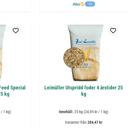
−6%
 Feed Special
Leimüller Utspridd foder 4 årstider 25
25 kg
kg
 / 1 kg)
Innehåll:
25 kg
(24,95 kr / 1 kg)
Varianter från
284,47 kr