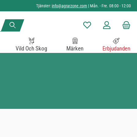
Tjänster:
info@agrarzone.com
| Mån. - Fre. 08:00 - 12:00
Du har 0 objekt i önskelista
Vild Och Skog
Märken
Erbjudanden