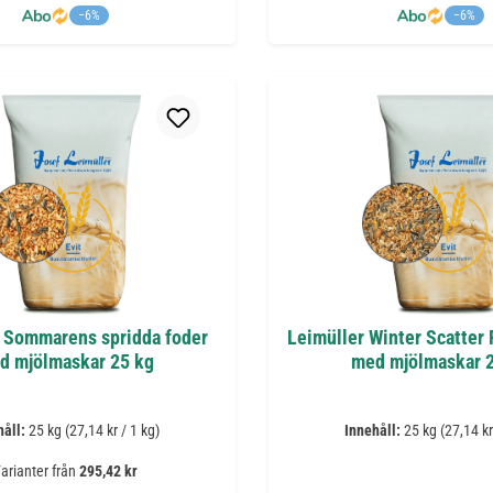
−6%
−6%
 Sommarens spridda foder
Leimüller Winter Scatter
d mjölmaskar 25 kg
med mjölmaskar 
håll:
25 kg
(27,14 kr / 1 kg)
Innehåll:
25 kg
(27,14 kr
arianter från
295,42 kr