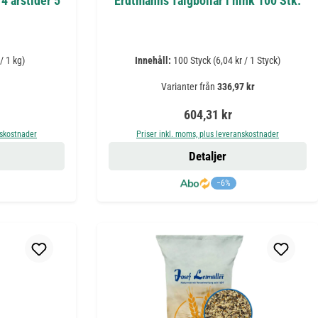
4 årstider 5
Erdtmanns Talgbollar i hink 100 Stk.
/ 1 kg)
Innehåll:
100 Styck
(6,04 kr / 1 Styck)
Varianter från
336,97 kr
is:
Ordinarie pris:
604,31 kr
nskostnader
Priser inkl. moms, plus leveranskostnader
Detaljer
−6%