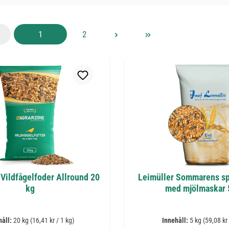
Sida
Sida
1
2
Vildfågelfoder Allround 20
Leimüller Sommarens sp
kg
med mjölmaskar 
håll:
20 kg
(16,41 kr / 1 kg)
Innehåll:
5 kg
(59,08 kr 