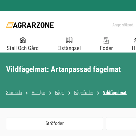
pa till huvudinnehåll
Hoppa till sökning
Hoppa till huvudnavigering
Stall Och Gård
Elstängsel
Foder
H
Vildfågelmat: Artanpassad fågelmat
Startsida
Husdjur
Fågel
Fågelfoder
Vildfågelmat
Ströfoder