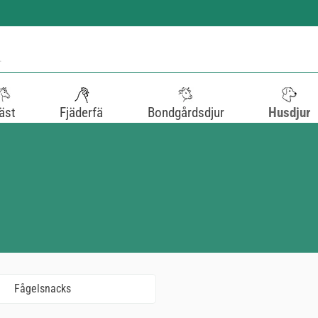
äst
Fjäderfä
Bondgårdsdjur
Husdjur
Fågelsnacks