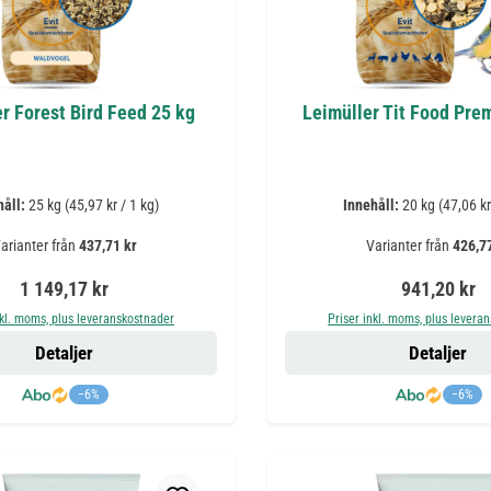
r Forest Bird Feed 25 kg
Leimüller Tit Food Pre
håll:
25 kg
(45,97 kr / 1 kg)
Innehåll:
20 kg
(47,06 kr
arianter från
437,71 kr
Varianter från
426,77
Ordinarie pris:
Ordinarie pr
1 149,17 kr
941,20 kr
nkl. moms, plus leveranskostnader
Priser inkl. moms, plus levera
Detaljer
Detaljer
−6%
−6%