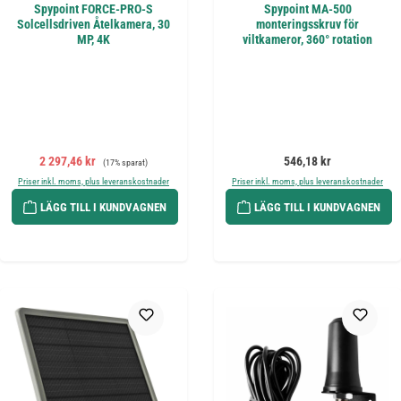
Spypoint FORCE-PRO-S
Spypoint MA-500
Solcellsdriven Åtelkamera, 30
monteringsskruv för
MP, 4K
viltkameror, 360° rotation
Försäljningspris:
Ordinarie pris:
Ordinarie pris:
2 297,46 kr
546,18 kr
(17% sparat)
Priser inkl. moms, plus leveranskostnader
Priser inkl. moms, plus leveranskostnader
LÄGG TILL I KUNDVAGNEN
LÄGG TILL I KUNDVAGNEN