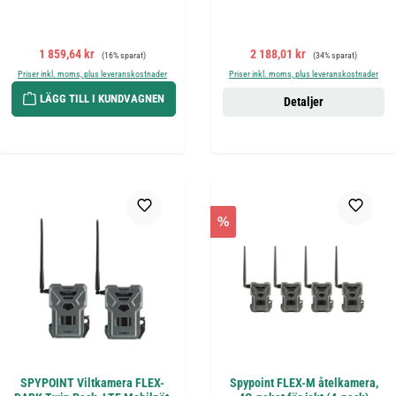
Försäljningspris:
Ordinarie pris:
Försäljningspris:
Ordinarie pris:
1 859,64 kr
2 188,01 kr
(16% sparat)
(34% sparat)
Priser inkl. moms, plus leveranskostnader
Priser inkl. moms, plus leveranskostnader
LÄGG TILL I KUNDVAGNEN
Detaljer
%
SPYPOINT Viltkamera FLEX-
Spypoint FLEX-M åtelkamera,