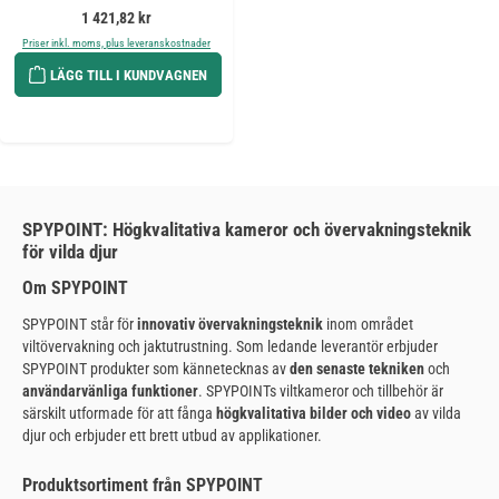
Ordinarie pris:
1 421,82 kr
Priser inkl. moms, plus leveranskostnader
LÄGG TILL I KUNDVAGNEN
SPYPOINT: Högkvalitativa kameror och övervakningsteknik
för vilda djur
Om SPYPOINT
SPYPOINT står för
innovativ övervakningsteknik
inom området
viltövervakning och jaktutrustning. Som ledande leverantör erbjuder
SPYPOINT produkter som kännetecknas av
den senaste tekniken
och
användarvänliga funktioner
. SPYPOINTs viltkameror och tillbehör är
särskilt utformade för att fånga
högkvalitativa bilder och video
av vilda
djur och erbjuder ett brett utbud av applikationer.
Produktsortiment från SPYPOINT