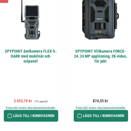
SPYPOINT åtelkamera FLEX-S-
SPYPOINT Viltkamera FORCE-
DARK med mobilnät och
24, 24 MP upplösning, 2K-video,
solpanel
för jakt
Försäljningspris:
Ordinarie pris:
Ordinarie pris:
3 053,79 kr
874,55 kr
(7% sparat)
Priser inkl. moms, plus leveranskostnader
Priser inkl. moms, plus leveranskostnader
LÄGG TILL I KUNDVAGNEN
LÄGG TILL I KUNDVAGNEN