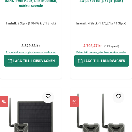
DARK Twin Pack, LTE Mobilnät,
4G-paket för jakt (4-pack)
mörkerseende
Innehåll:
2 Styck
(1 914,92 kr / 1 Styck)
Innehåll:
4 Styck
(1 176,37 kr / 1 Styck)
Ordinarie pris:
Försäljningspris:
Ordinarie pris:
3 829,83 kr
4 705,47 kr
(11% sparat)
Priser inkl. moms, plus leveranskostnader
Priser inkl. moms, plus leveranskostnader
LÄGG TILL I KUNDVAGNEN
LÄGG TILL I KUNDVAGNEN
%
%