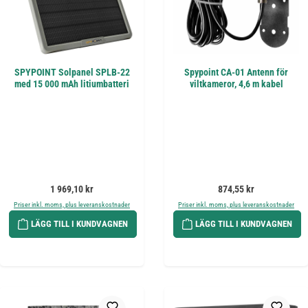
SPYPOINT Solpanel SPLB-22
Spypoint CA-01 Antenn för
med 15 000 mAh litiumbatteri
viltkameror, 4,6 m kabel
Ordinarie pris:
Ordinarie pris:
1 969,10 kr
874,55 kr
Priser inkl. moms, plus leveranskostnader
Priser inkl. moms, plus leveranskostnader
LÄGG TILL I KUNDVAGNEN
LÄGG TILL I KUNDVAGNEN