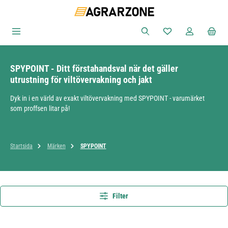
Hoppa till huvudinnehåll
Du har 0 objekt i ön
SPYPOINT - Ditt förstahandsval när det gäller
utrustning för viltövervakning och jakt
Dyk in i en värld av exakt viltövervakning med SPYPOINT - varumärket
som proffsen litar på!
Startsida
Märken
SPYPOINT
Filter