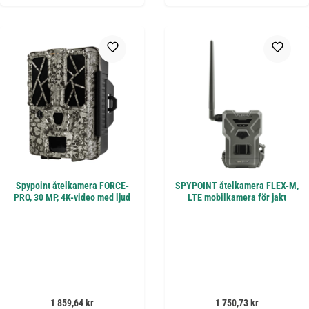
Spypoint åtelkamera FORCE-
SPYPOINT åtelkamera FLEX-M,
PRO, 30 MP, 4K-video med ljud
LTE mobilkamera för jakt
Ordinarie pris:
Ordinarie pris:
1 859,64 kr
1 750,73 kr