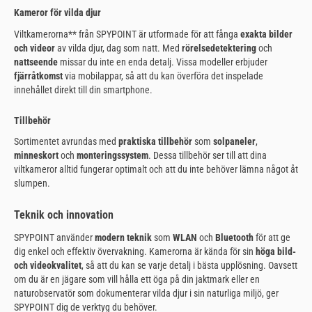
Kameror för vilda djur
Viltkamerorna** från SPYPOINT är utformade för att fånga
exakta bilder
och videor
av vilda djur, dag som natt. Med
rörelsedetektering
och
nattseende
missar du inte en enda detalj. Vissa modeller erbjuder
fjärråtkomst
via mobilappar, så att du kan överföra det inspelade
innehållet direkt till din smartphone.
Tillbehör
Sortimentet avrundas med
praktiska tillbehör
som
solpaneler
,
minneskort
och
monteringssystem
. Dessa tillbehör ser till att dina
viltkameror alltid fungerar optimalt och att du inte behöver lämna något åt
slumpen.
Teknik och innovation
SPYPOINT använder
modern teknik
som
WLAN
och
Bluetooth
för att ge
dig enkel och effektiv övervakning. Kamerorna är kända för sin
höga bild-
och videokvalitet
, så att du kan se varje detalj i bästa upplösning. Oavsett
om du är en jägare som vill hålla ett öga på din jaktmark eller en
naturobservatör som dokumenterar vilda djur i sin naturliga miljö, ger
SPYPOINT dig de verktyg du behöver.