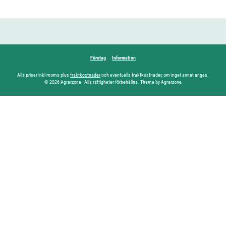
Företag
Information
Alla priser inkl moms plus
fraktkostnader
och eventuella fraktkostnader, om inget annat anges.
© 2026 Agrarzone - Alla rättigheter förbehållna. Theme by Agrarzone