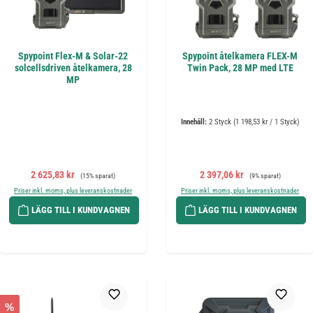
Spypoint Flex-M & Solar-22
Spypoint åtelkamera FLEX-M
solcellsdriven åtelkamera, 28
Twin Pack, 28 MP med LTE
MP
Innehåll:
2 Styck
(1 198,53 kr / 1 Styck)
Försäljningspris:
Ordinarie pris:
Försäljningspris:
Ordinarie pris:
2 625,83 kr
2 397,06 kr
(15% sparat)
(9% sparat)
Priser inkl. moms, plus leveranskostnader
Priser inkl. moms, plus leveranskostnader
LÄGG TILL I KUNDVAGNEN
LÄGG TILL I KUNDVAGNEN
%