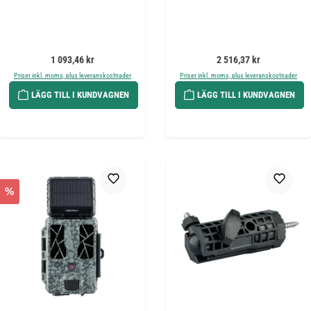
Ordinarie pris:
Ordinarie pris:
1 093,46 kr
2 516,37 kr
Priser inkl. moms, plus leveranskostnader
Priser inkl. moms, plus leveranskostnader
LÄGG TILL I KUNDVAGNEN
LÄGG TILL I KUNDVAGNEN
%