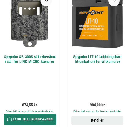
Spypoint SB-300S säkerhetsbox
Spypoint LIT-10 laddningsbart
i stål för LINK-MICRO-kameror
litiumbatteri för viltkameror
Ordinarie pris:
Ordinarie pris:
874,55 kr
984,00 kr
Priser inkl. moms, plus leveranskostnader
Priser inkl. moms, plus leveranskostnader
LÄGG TILL I KUNDVAGNEN
Detaljer