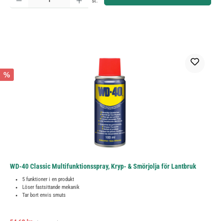
st.
%
WD-40 Classic Multifunktionsspray, Kryp- & Smörjolja för Lantbruk
5 funktioner i en produkt
Löser fastsittande mekanik
Tar bort envis smuts
Ordinarie pris: