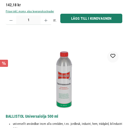
Ordinarie pris:
142,18 kr
Priser inkl. moms, plus leveranskostnader
Produktkvantitet: Ange önskat belopp eller använd knapparna för att öka eller minska kvantiteten.
LÄGG TILL I KUNDVAGNEN
st.
%
BALLISTOL Universalolja 500 ml
universellt användbar inom alla områden, t.ex. jordbruk, industri, hem, trädgård, bilindustri