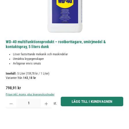
WD-40 multifunktionsprodukt – rostborttagare, smörjmedel &
kontaktspray, 5 liters dunk
Löser fastsittande mekanik och maskindelar
Utmärkta krypegenskaper
Avlägsnar envis smuts
Innehåll:
5 Liter
(159,78 kr / 1 Liter)
Varianter från
142,18 kr
Ordinarie pris:
798,91 kr
Priser inkl. moms, plus leveranskostnader
Produktkvantitet: Ange önskat belopp eller använd knapparna för att öka eller minska kvantiteten.
LÄGG TILL I KUNDVAGNEN
st.