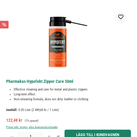
%
Pharmakas Hypofekt Zipper Care 50ml
Effective cleaning and care for metal and plastic zippers
Long-term effect
Non-smearing formula, does not dirty leather or clothing
Innehåll:
0.05 Liter
(2 449,60 kr / 1 Liter)
Försäljningspris:
Ordinarie pris:
122,48 kr
(7% sparat)
Priser inkl. moms, plus leveranskostnader
Produktkvantitet: Ange önskat belopp eller använd knapparna för att öka eller minska kvantiteten.
LÄGG TILL I KUNDVAGNEN
st.