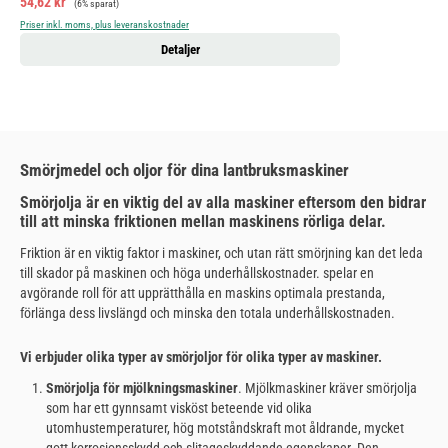
Försäljningspris:
54,62 kr
(6% sparat)
Priser inkl. moms, plus leveranskostnader
Detaljer
Smörjmedel och oljor för dina lantbruksmaskiner
Smörjolja är en viktig del av alla maskiner eftersom den bidrar
till att minska friktionen mellan maskinens rörliga delar.
Friktion är en viktig faktor i maskiner, och utan rätt smörjning kan det leda
till skador på maskinen och höga underhållskostnader.
spelar en
avgörande roll för att upprätthålla en maskins optimala prestanda,
förlänga dess livslängd och minska den totala underhållskostnaden.
Vi erbjuder olika typer av smörjoljor för olika typer av maskiner.
Smörjolja för mjölkningsmaskiner
. Mjölkmaskiner kräver smörjolja
som har ett gynnsamt visköst beteende vid olika
utomhustemperaturer, hög motståndskraft mot åldrande, mycket
gott korrosionsskydd och slitageskyddande egenskaper. Den