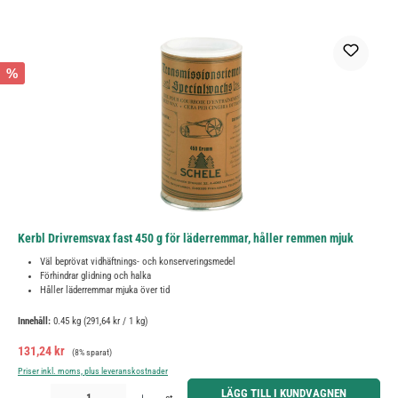
%
Kerbl Drivremsvax fast 450 g för läderremmar, håller remmen mjuk
Väl beprövat vidhäftnings- och konserveringsmedel
Förhindrar glidning och halka
Håller läderremmar mjuka över tid
Innehåll:
0.45 kg
(291,64 kr / 1 kg)
Försäljningspris:
Ordinarie pris:
131,24 kr
(8% sparat)
Priser inkl. moms, plus leveranskostnader
Produktkvantitet: Ange önskat belopp eller använd knapparna för att öka eller minska kvantiteten.
LÄGG TILL I KUNDVAGNEN