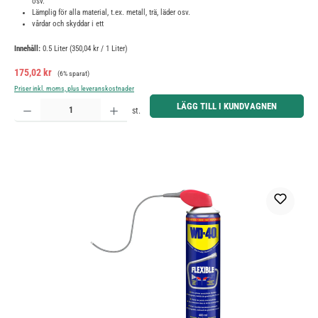
osv.
Lämplig för alla material, t.ex. metall, trä, läder osv.
vårdar och skyddar i ett
Innehåll:
0.5 Liter
(350,04 kr / 1 Liter)
Försäljningspris:
Ordinarie pris:
175,02 kr
(6% sparat)
Priser inkl. moms, plus leveranskostnader
Produktkvantitet: Ange önskat belopp eller använd knapparna för att öka eller minska kvantiteten.
LÄGG TILL I KUNDVAGNEN
st.