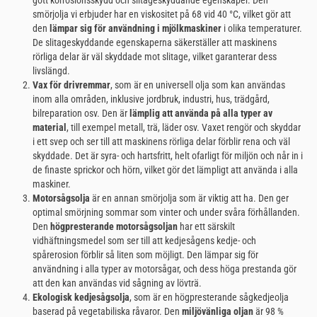
smörjolja vi erbjuder har en viskositet på 68 vid 40 °C, vilket gör att
den
lämpar sig för användning i mjölkmaskiner
i olika temperaturer.
De slitageskyddande egenskaperna säkerställer att maskinens
rörliga delar är väl skyddade mot slitage, vilket garanterar dess
livslängd.
Vax för drivremmar
, som är en universell olja som kan användas
inom alla områden, inklusive jordbruk, industri, hus, trädgård,
bilreparation osv. Den är
lämplig att använda på alla typer av
material
, till exempel metall, trä, läder osv. Vaxet rengör och skyddar
i ett svep och ser till att maskinens rörliga delar förblir rena och väl
skyddade. Det är syra- och hartsfritt, helt ofarligt för miljön och når in i
de finaste sprickor och hörn, vilket gör det lämpligt att använda i alla
maskiner.
Motorsågsolja
är en annan smörjolja som är viktig att ha. Den ger
optimal smörjning sommar som vinter och under svåra förhållanden.
Den
högpresterande motorsågsoljan
har ett särskilt
vidhäftningsmedel som ser till att kedjesågens kedje- och
spårerosion förblir så liten som möjligt. Den lämpar sig för
användning i alla typer av motorsågar, och dess höga prestanda gör
att den kan användas vid sågning av lövträ.
Ekologisk kedjesågsolja
, som är en högpresterande sågkedjeolja
baserad på vegetabiliska råvaror. Den
miljövänliga oljan
är 98 %