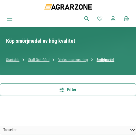
Hoppa till huvudinnehåll
Du har 0 objekt i ön
Köp smörjmedel av hög kvalitet
Startsida
Stall Och Gård
Verkstadsutrustning
Smörjmedel
Filter