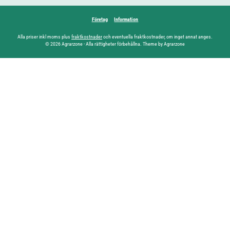
Företag
Information
Alla priser inkl moms plus
fraktkostnader
och eventuella fraktkostnader, om inget annat anges.
© 2026 Agrarzone - Alla rättigheter förbehållna. Theme by Agrarzone