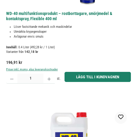
WD-40 multifunktionsprodukt – rostborttagare, smörjmedel &
kontaktspray, Flexible 400 ml
Löser fastsittande mekanik och maskindelar
Utmärkta krypegenskaper
Avlägsnar envis smuts
Innehåll:
0.4 Liter
(492,28 kr / 1 Liter)
Varianter från
142,18 kr
Ordinarie pris:
196,91 kr
Priser inkl. moms, plus leveranskostnader
Produktkvantitet: Ange önskat belopp eller använd knapparna för att öka eller minska kvantiteten.
LÄGG TILL I KUNDVAGNEN
st.