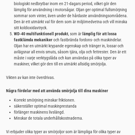
biologiskt nedbrytbar inom en 21-dagars period, vilket gör den
lämplig för användning i motorsågar. Oljan ger optimal fullsmörjning
sommar som vinter, även under de hårdaste användningsområdena.
Den är ett utmärkt val för dem som är miljömedvetna och vill minska
sitt koldioxidavtryck.
WD-40 multifunktionell produkt
, som är
lämplig för att lossa
fastklämda mekaniker
och fastbrända fordons- och maskindelar.
Oljan har en utmärkt krypande egenskap och tränger in, lossar och
avlägsnar all envis smuts, såsom tjära, olja och fettrester. Den är ett
måste i varje verktygslåda och kan användas på olika typer av
maskiner, vilket gör den till en utmärkt allsidig smörjolja.
Vikten av
kan inte överdrivas.
Några fördelar med att använda smörjolja till dina maskiner
Korrekt smörjning minskar friktionen.
säkerställer optimal maskinprestanda
förlänger maskinens livslängd.
Minskar de totala underhållskostnaderna.
Vi erbjuder olika typer av smörjoljor som är lämpliga för olika typer av