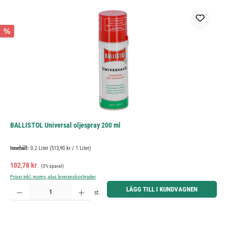
%
BALLISTOL Universal oljespray 200 ml
Innehåll:
0.2 Liter
(513,90 kr / 1 Liter)
Försäljningspris:
Ordinarie pris:
102,78 kr
(3% sparat)
Priser inkl. moms, plus leveranskostnader
Produktkvantitet: Ange önskat belopp eller använd knapparna för att öka eller minska kvantiteten.
LÄGG TILL I KUNDVAGNEN
st.