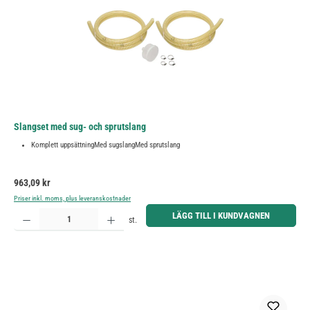
Slangset med sug- och sprutslang
Komplett uppsättningMed sugslangMed sprutslang
Ordinarie pris:
963,09 kr
Priser inkl. moms, plus leveranskostnader
Produktkvantitet: Ange önskat belopp eller använd knapparna för att öka eller minska kvantiteten.
LÄGG TILL I KUNDVAGNEN
st.