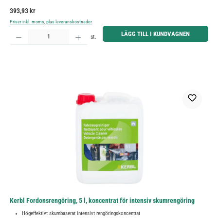
Ordinarie pris:
393,93 kr
Priser inkl. moms, plus leveranskostnader
Produktkvantitet: Ange önskat belopp eller använd knapparna för att öka eller minska kvantiteten.
LÄGG TILL I KUNDVAGNEN
st.
Kerbl Fordonsrengöring, 5 l, koncentrat för intensiv skumrengöring
Högeffektivt skumbaserat intensivt rengöringskoncentrat