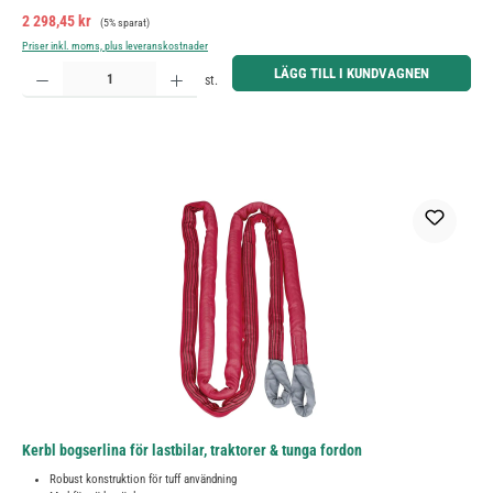
Försäljningspris:
Ordinarie pris:
2 298,45 kr
(5% sparat)
Priser inkl. moms, plus leveranskostnader
Produktkvantitet: Ange önskat belopp eller använd knapparna för att öka eller minska kvantiteten.
LÄGG TILL I KUNDVAGNEN
st.
Kerbl bogserlina för lastbilar, traktorer & tunga fordon
Robust konstruktion för tuff användning