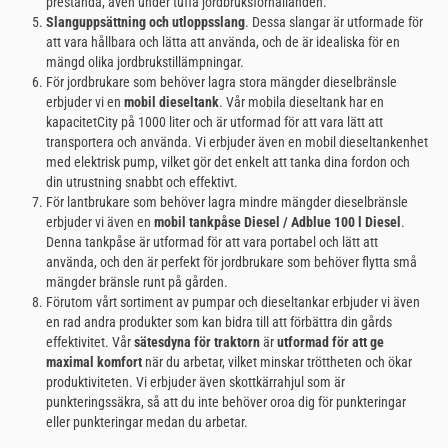
prestanda, även under tuffa jordbruksförhållanden.
Slanguppsättning och utloppsslang
. Dessa slangar är utformade för
att vara hållbara och lätta att använda, och de är idealiska för en
mängd olika jordbrukstillämpningar.
För jordbrukare som behöver lagra stora mängder dieselbränsle
erbjuder vi en
mobil dieseltank
. Vår mobila dieseltank har en
kapacitetCity på 1000 liter och är utformad för att vara lätt att
transportera och använda. Vi erbjuder även en mobil dieseltankenhet
med elektrisk pump, vilket gör det enkelt att tanka dina fordon och
din utrustning snabbt och effektivt.
För lantbrukare som behöver lagra mindre mängder dieselbränsle
erbjuder vi även en
mobil tankpåse Diesel / Adblue 100 l Diesel
.
Denna tankpåse är utformad för att vara portabel och lätt att
använda, och den är perfekt för jordbrukare som behöver flytta små
mängder bränsle runt på gården.
Förutom vårt sortiment av pumpar och dieseltankar erbjuder vi även
en rad andra produkter som kan bidra till att förbättra din gårds
effektivitet. Vår
sätesdyna för traktorn
är
utformad för att ge
maximal komfort
när du arbetar, vilket minskar tröttheten och ökar
produktiviteten. Vi erbjuder även skottkärrahjul som är
punkteringssäkra, så att du inte behöver oroa dig för punkteringar
eller punkteringar medan du arbetar.