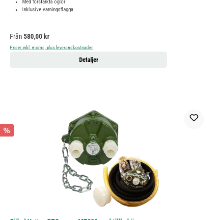
Med förstärkta öglor
Inklusive varningsflagga
Ordinarie pris:
Från
580,00 kr
Priser inkl. moms, plus leveranskostnader
Detaljer
%