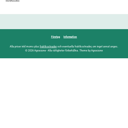
Företag
Information
Alla priser inkl moms plus
fraktkostnader
och eventuella fraktkostnader, om inget annat anges.
© 2026 Agrarzone - Alla rättigheter förbehållna. Theme by Agrarzone