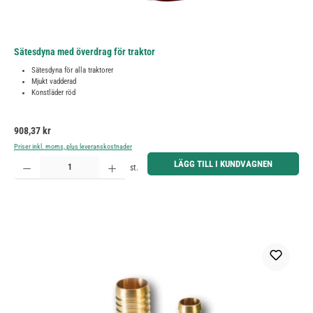
Sätesdyna med överdrag för traktor
Sätesdyna för alla traktorer
Mjukt vadderad
Konstläder röd
Ordinarie pris:
908,37 kr
Priser inkl. moms, plus leveranskostnader
Produktkvantitet: Ange önskat belopp eller använd knapparna för att öka eller minska kvantiteten.
LÄGG TILL I KUNDVAGNEN
st.