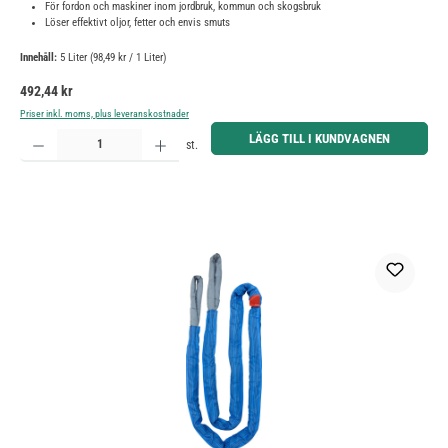
För fordon och maskiner inom jordbruk, kommun och skogsbruk
Löser effektivt oljor, fetter och envis smuts
Innehåll:
5 Liter
(98,49 kr / 1 Liter)
Ordinarie pris:
492,44 kr
Priser inkl. moms, plus leveranskostnader
Produktkvantitet: Ange önskat belopp eller använd knapparna för att öka eller minska kvantiteten.
LÄGG TILL I KUNDVAGNEN
st.