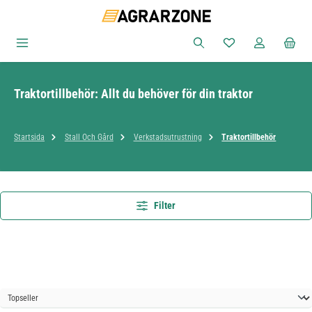
Hoppa till huvudinnehåll
Du har 0 objekt i ön
Traktortillbehör: Allt du behöver för din traktor
Startsida
Stall Och Gård
Verkstadsutrustning
Traktortillbehör
Filter