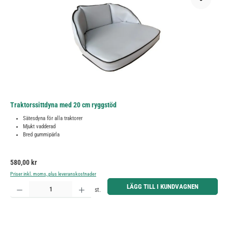
Traktorssittdyna med 20 cm ryggstöd
Sätesdyna för alla traktorer
Mjukt vadderad
Bred gummipärla
Ordinarie pris:
580,00 kr
Priser inkl. moms, plus leveranskostnader
Produktkvantitet: Ange önskat belopp eller använd knapparna för att öka eller minska kvantiteten.
LÄGG TILL I KUNDVAGNEN
st.