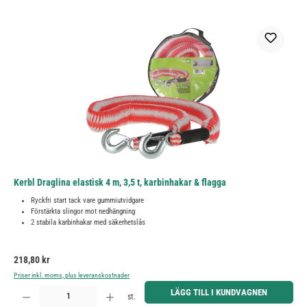
Kerbl Draglina elastisk 4 m, 3,5 t, karbinhakar & flagga
Ryckfri start tack vare gummiutvidgare
Förstärkta slingor mot nedhängning
2 stabila karbinhakar med säkerhetslås
Ordinarie pris:
218,80 kr
Priser inkl. moms, plus leveranskostnader
Produktkvantitet: Ange önskat belopp eller använd knapparna för att öka eller minska kvantiteten.
LÄGG TILL I KUNDVAGNEN
st.