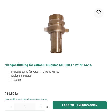
Slanganslutning för vatten PTO-pump MT 300 1 1/2" nr 14-16
Slanganslutning för vatten PTO-pump MT300
Anslutning sugsida
1 1/2 tum
Ordinarie pris:
185,96 kr
Priser inkl. moms, plus leveranskostnader
Produktkvantitet: Ange önskat belopp eller använd knapparna för att öka eller minska kvantiteten.
LÄGG TILL I KUNDVAGNEN
st.