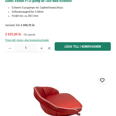
Göbel Vatten PTO-pump MT300 med tillbehör
Schwere Gusspumpe mit Zapfwellenanschluss
Selbstansaugend bis 6 Meter
Fördert bis zu 280 l/min
Varianter från
3 008,92 kr
Försäljningspris:
Ordinarie pris:
3 655,80 kr
(5% sparat)
Priser inkl. moms, plus leveranskostnader
Produktkvantitet: Ange önskat belopp eller använd knapparna för att öka eller minska kvantiteten.
LÄGG TILL I KUNDVAGNEN
st.