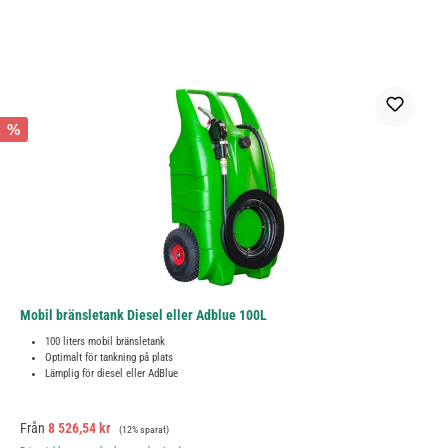
%
Mobil bränsletank Diesel eller Adblue 100L
100 liters mobil bränsletank
Optimalt för tankning på plats
Lämplig för diesel eller AdBlue
Försäljningspris:
Ordinarie pris:
Från
8 526,54 kr
(12% sparat)