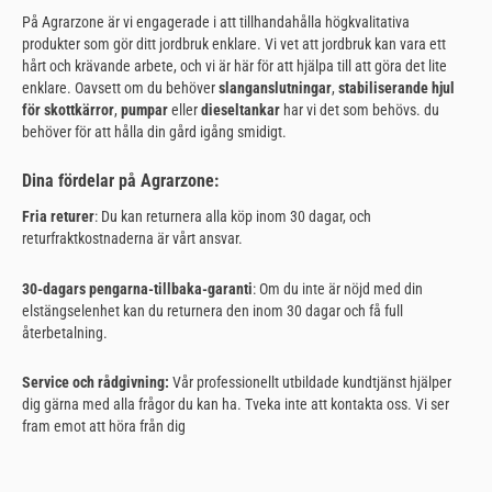
På Agrarzone är vi engagerade i att tillhandahålla högkvalitativa
produkter som gör ditt jordbruk enklare. Vi vet att jordbruk kan vara ett
hårt och krävande arbete, och vi är här för att hjälpa till att göra det lite
enklare. Oavsett om du behöver
slanganslutningar
,
stabiliserande hjul
för skottkärror
,
pumpar
eller
dieseltankar
har vi det som behövs.
du
behöver för att hålla din gård igång smidigt.
Dina fördelar på Agrarzone:
Fria returer
: Du kan returnera alla köp inom 30 dagar, och
returfraktkostnaderna är vårt ansvar.
30-dagars pengarna-tillbaka-garanti
: Om du inte är nöjd med din
elstängselenhet kan du returnera den inom 30 dagar och få full
återbetalning.
Service och rådgivning:
Vår professionellt utbildade kundtjänst hjälper
dig gärna med alla frågor du kan ha. Tveka inte att kontakta oss. Vi ser
fram emot att höra från dig