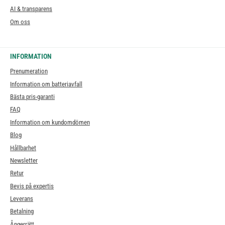
AI & transparens
Om oss
INFORMATION
Prenumeration
Information om batteriavfall
Bästa pris-garanti
FAQ
Information om kundomdömen
Blog
Hållbarhet
Newsletter
Retur
Bevis på expertis
Leverans
Betalning
Ångerrätt