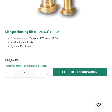
Slanganslutning för ML 20 3/4' 11-13z
Slanganslutning för vatten PTO-pump ML20
Anslutning trycksida
3/4 tum IG 19 mm
Ordinarie pris:
240,69 kr
Priser inkl. moms, plus leveranskostnader
Produktkvantitet: Ange önskat belopp eller använd knapparna för att öka eller minska kvantiteten.
LÄGG TILL I KUNDVAGNEN
st.