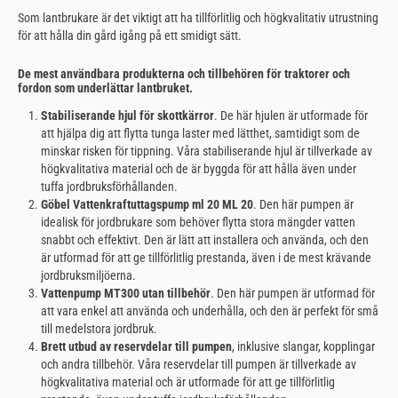
Som lantbrukare är det viktigt att ha tillförlitlig och högkvalitativ utrustning
för att hålla din gård igång på ett smidigt sätt.
De mest användbara produkterna och tillbehören för traktorer och
fordon som underlättar lantbruket.
Stabiliserande hjul för skottkärror
. De här hjulen är utformade för
att hjälpa dig att flytta tunga laster med lätthet, samtidigt som de
minskar risken för tippning. Våra stabiliserande hjul är tillverkade av
högkvalitativa material och de är byggda för att hålla även under
tuffa jordbruksförhållanden.
Göbel Vattenkraftuttagspump ml 20 ML 20
. Den här pumpen är
idealisk för jordbrukare som behöver flytta stora mängder vatten
snabbt och effektivt. Den är lätt att installera och använda, och den
är utformad för att ge tillförlitlig prestanda, även i de mest krävande
jordbruksmiljöerna.
Vattenpump MT300 utan tillbehör
. Den här pumpen är utformad för
att vara enkel att använda och underhålla, och den är perfekt för små
till medelstora jordbruk.
Brett utbud av reservdelar till pumpen
, inklusive slangar, kopplingar
och andra tillbehör. Våra reservdelar till pumpen är tillverkade av
högkvalitativa material och är utformade för att ge tillförlitlig