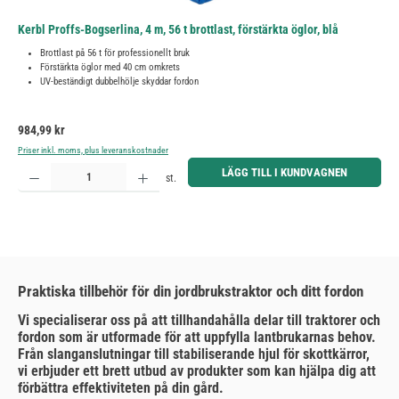
Kerbl Proffs-Bogserlina, 4 m, 56 t brottlast, förstärkta öglor, blå
Brottlast på 56 t för professionellt bruk
Förstärkta öglor med 40 cm omkrets
UV-beständigt dubbelhölje skyddar fordon
Ordinarie pris:
984,99 kr
Priser inkl. moms, plus leveranskostnader
Produktkvantitet: Ange önskat belopp eller använd knapparna för att öka eller minska kvantiteten.
LÄGG TILL I KUNDVAGNEN
st.
Praktiska tillbehör för din jordbrukstraktor och ditt fordon
Vi specialiserar oss på att tillhandahålla delar till traktorer och
fordon som är utformade för att uppfylla lantbrukarnas behov.
Från slanganslutningar till stabiliserande hjul för skottkärror,
vi erbjuder ett brett utbud av produkter som kan hjälpa dig att
förbättra effektiviteten på din gård.