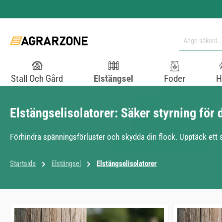
pa till huvudinnehåll
Hoppa till sökning
Hoppa till huvudnavigering
Stall Och Gård
Elstängsel
Foder
H
Elstängselisolatorer: Säker styrning för d
Förhindra spänningsförluster och skydda din flock. Upptäck ett sto
Startsida
Elstängsel
Elstängselisolatorer