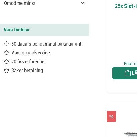
Omdöme minst
25x Slot-i
Våra fördelar
30 dagars pengarna-tillbaka-garanti
Vänlig kundservice
20 års erfarenhet
Priser i
Säker betalning
LÄ
%