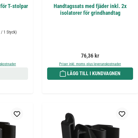
för T-stolpar
Handtagssats med fjäder inkl. 2x
isolatorer för grindhandtag
 / 1 Styck)
is:
Ordinarie pris:
76,36 kr
nskostnader
Priser inkl. moms, plus leveranskostnader
LÄGG TILL I KUNDVAGNEN