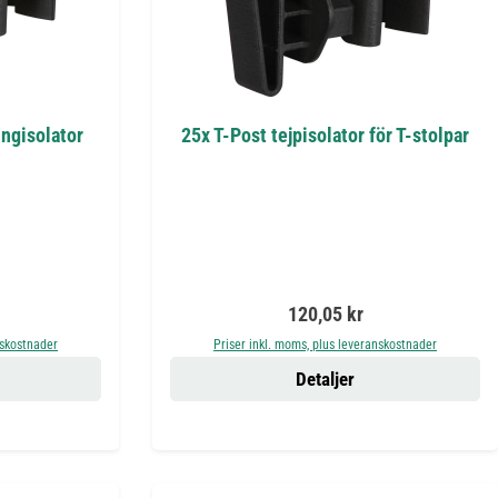
ingisolator
25x T-Post tejpisolator för T-stolpar
is:
Ordinarie pris:
120,05 kr
nskostnader
Priser inkl. moms, plus leveranskostnader
Detaljer