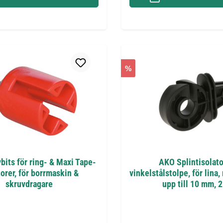
%
its för ring- & Maxi Tape-
AKO Splintisolato
torer, för borrmaskin &
vinkelstålstolpe, för lina
skruvdragare
upp till 10 mm, 2