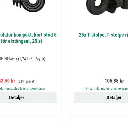
olator kompakt, kort stöd 5
25x T-stolpe, T-stolpe r
för elstängsel, 25 st
ll:
25 Styck
(1,74 kr / 1 Styck)
örsäljningspris:
Ordinarie pris:
Ordinarie pr
43,59 kr
105,85 kr
(21% sparat)
nkl. moms, plus leveranskostnader
Priser inkl. moms, plus levera
Detaljer
Detaljer