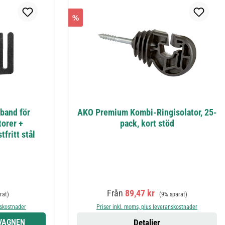
%
 band för
AKO Premium Kombi-Ringisolator, 25-
torer +
pack, kort stöd
tfritt stål
:
e pris:
Försäljningspris:
Ordinarie pris:
Från
89,47 kr
rat)
(9% sparat)
nskostnader
Priser inkl. moms, plus leveranskostnader
DVAGNEN
Detaljer