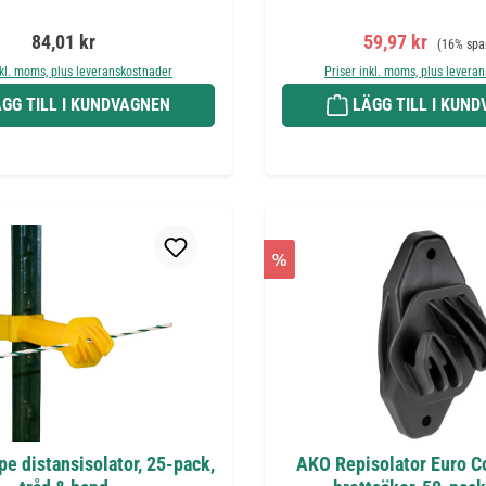
Ordinarie pris:
Försäljningspris
Ordinarie 
84,01 kr
59,97 kr
(16% spa
nkl. moms, plus leveranskostnader
Priser inkl. moms, plus levera
GG TILL I KUNDVAGNEN
LÄGG TILL I KUN
%
e distansisolator, 25-pack,
AKO Repisolator Euro Co