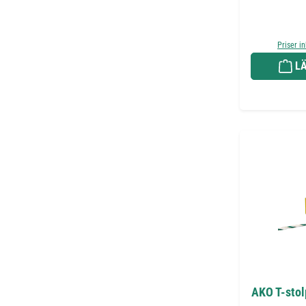
Priser i
LÄ
AKO T-stolp