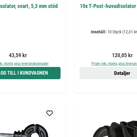
solator, svart, 5,3 mm stöd
10x T-Post-huvudisolator 
Innehåll:
10 Styck
(12,01 kr
Ordinarie pris:
Ordinarie pr
43,59 kr
120,05 kr
nkl. moms, plus leveranskostnader
Priser inkl. moms, plus levera
GG TILL I KUNDVAGNEN
Detaljer