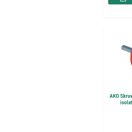
AKO Skruvb
isola