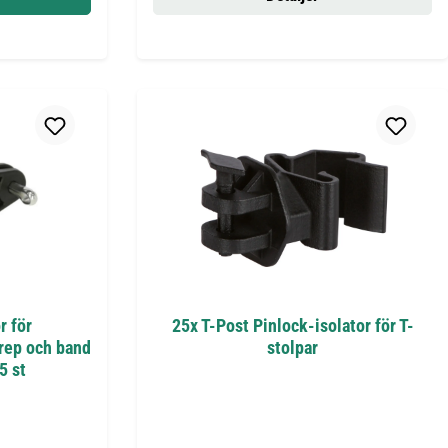
r för
25x T-Post Pinlock-isolator för T-
, rep och band
stolpar
5 st