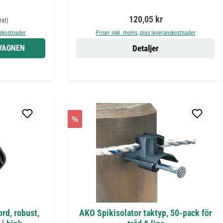
:
pris:
Ordinarie pris:
120,05 kr
rat)
nskostnader
Priser inkl. moms, plus leveranskostnader
DVAGNEN
Detaljer
%
rd, robust,
AKO Spikisolator taktyp, 50-pack för