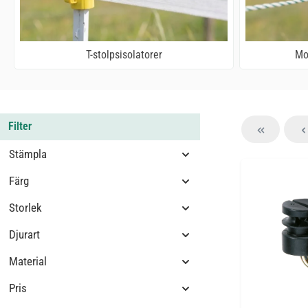
T-stolpsisolatorer
Mo
Filter
Stämpla
Färg
Storlek
Djurart
Material
Pris