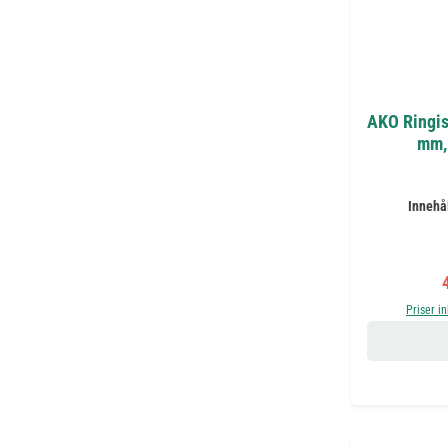
AKO Ringis
mm, 
Innehå
F
Priser i