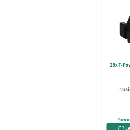
25x T-Pos
Innehå
Priser i
LÄ