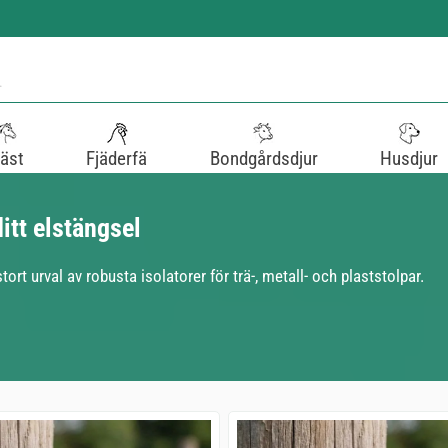
äst
Fjäderfä
Bondgårdsdjur
Husdjur
itt elstängsel
rt urval av robusta isolatorer för trä-, metall- och plaststolpar.