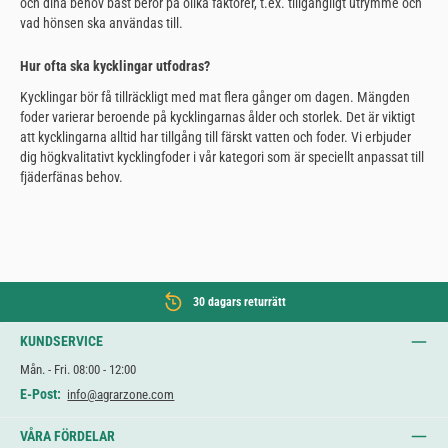
och dina behov bäst beror på olika faktorer, t.ex. tillgängligt utrymme och
vad hönsen ska användas till.
Hur ofta ska kycklingar utfodras?
Kycklingar bör få tillräckligt med mat flera gånger om dagen. Mängden
foder varierar beroende på kycklingarnas ålder och storlek. Det är viktigt
att kycklingarna alltid har tillgång till färskt vatten och foder. Vi erbjuder
dig högkvalitativt kycklingfoder i vår kategori som är speciellt anpassat till
fjäderfänas behov.
30 dagars returrätt
KUNDSERVICE
Mån. - Fri. 08:00 - 12:00
E-Post:
info@agrarzone.com
VÅRA FÖRDELAR