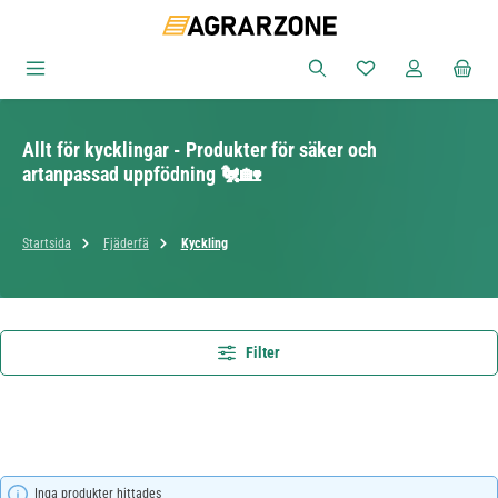
Hoppa till huvudinnehåll
Du har 0 objekt i ön
Allt för kycklingar - Produkter för säker och
artanpassad uppfödning 🐔🏡
Startsida
Fjäderfä
Kyckling
Filter
Inga produkter hittades