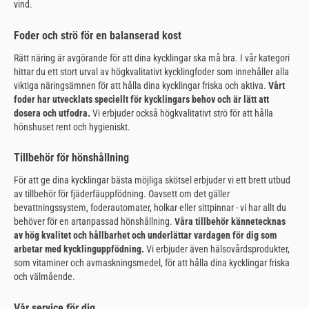
vind.
Foder och strö för en balanserad kost
Rätt näring är avgörande för att dina kycklingar ska må bra. I vår kategori
hittar du ett stort urval av högkvalitativt kycklingfoder som innehåller alla
viktiga näringsämnen för att hålla dina kycklingar friska och aktiva.
Vårt
foder har utvecklats speciellt för kycklingars behov och är lätt att
dosera och utfodra.
Vi erbjuder också högkvalitativt strö för att hålla
hönshuset rent och hygieniskt.
Tillbehör för hönshållning
För att ge dina kycklingar bästa möjliga skötsel erbjuder vi ett brett utbud
av tillbehör för fjäderfäuppfödning. Oavsett om det gäller
bevattningssystem, foderautomater, holkar eller sittpinnar - vi har allt du
behöver för en artanpassad hönshållning.
Våra tillbehör kännetecknas
av hög kvalitet och hållbarhet och underlättar vardagen för dig som
arbetar med kycklinguppfödning.
Vi erbjuder även hälsovårdsprodukter,
som vitaminer och avmaskningsmedel, för att hålla dina kycklingar friska
och välmående.
Vår service för dig