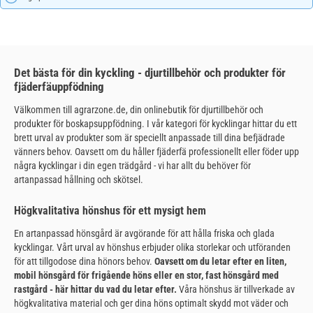
Det bästa för din kyckling - djurtillbehör och produkter för
fjäderfäuppfödning
Välkommen till agrarzone.de, din onlinebutik för djurtillbehör och
produkter för boskapsuppfödning. I vår kategori för kycklingar hittar du ett
brett urval av produkter som är speciellt anpassade till dina befjädrade
vänners behov. Oavsett om du håller fjäderfä professionellt eller föder upp
några kycklingar i din egen trädgård - vi har allt du behöver för
artanpassad hållning och skötsel.
Högkvalitativa hönshus för ett mysigt hem
En artanpassad hönsgård är avgörande för att hålla friska och glada
kycklingar. Vårt urval av hönshus erbjuder olika storlekar och utföranden
för att tillgodose dina hönors behov.
Oavsett om du letar efter en liten,
mobil hönsgård för frigående höns eller en stor, fast hönsgård med
rastgård - här hittar du vad du letar efter.
Våra hönshus är tillverkade av
högkvalitativa material och ger dina höns optimalt skydd mot väder och