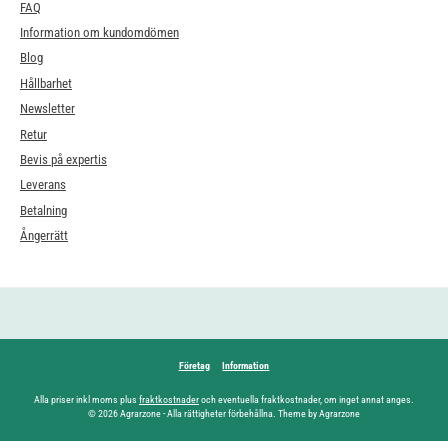
FAQ
Information om kundomdömen
Blog
Hållbarhet
Newsletter
Retur
Bevis på expertis
Leverans
Betalning
Ångerrätt
Företag
Information
Alla priser inkl moms plus
fraktkostnader
och eventuella fraktkostnader, om inget annat anges.
© 2026 Agrarzone - Alla rättigheter förbehållna. Theme by Agrarzone