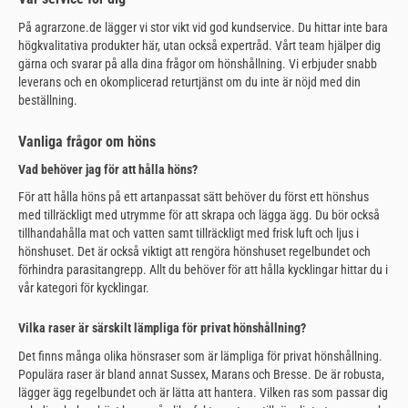
På agrarzone.de lägger vi stor vikt vid god kundservice. Du hittar inte bara
högkvalitativa produkter här, utan också expertråd. Vårt team hjälper dig
gärna och svarar på alla dina frågor om hönshållning. Vi erbjuder snabb
leverans och en okomplicerad returtjänst om du inte är nöjd med din
beställning.
Vanliga frågor om höns
Vad behöver jag för att hålla höns?
För att hålla höns på ett artanpassat sätt behöver du först ett hönshus
med tillräckligt med utrymme för att skrapa och lägga ägg. Du bör också
tillhandahålla mat och vatten samt tillräckligt med frisk luft och ljus i
hönshuset. Det är också viktigt att rengöra hönshuset regelbundet och
förhindra parasitangrepp. Allt du behöver för att hålla kycklingar hittar du i
vår kategori för kycklingar.
Vilka raser är särskilt lämpliga för privat hönshållning?
Det finns många olika hönsraser som är lämpliga för privat hönshållning.
Populära raser är bland annat Sussex, Marans och Bresse. De är robusta,
lägger ägg regelbundet och är lätta att hantera. Vilken ras som passar dig