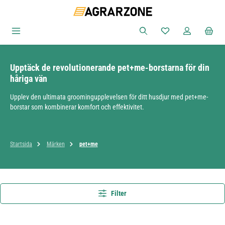
Hoppa till huvudinnehåll
Du har 0 objekt i ön
Upptäck de revolutionerande pet+me-borstarna för din
håriga vän
Upplev den ultimata groomingupplevelsen för ditt husdjur med pet+me-
borstar som kombinerar komfort och effektivitet.
Startsida
Märken
pet+me
Filter