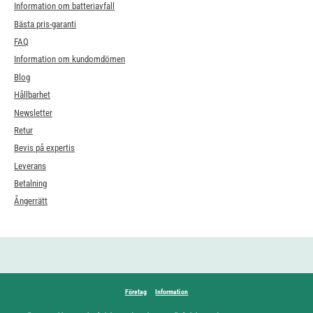
Information om batteriavfall
Bästa pris-garanti
FAQ
Information om kundomdömen
Blog
Hållbarhet
Newsletter
Retur
Bevis på expertis
Leverans
Betalning
Ångerrätt
Företag
Information