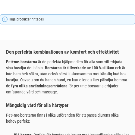
Inga produkter hittades
Den perfekta kombinationen av komfort och effektivitet
Pet+me-borstarna
är de perfekta hjälpmedlen för alla som vill erbjuda
sina husdjur det bästa.
Borstarna är tillverkade av 100 % silikon
och är
inte bara helt säkra, utan också särskilt skonsamma mot känslig hud hos
husdjur. Oavsett om du har en hund, en katt eller ett litet pälsdjur hemma -
de
fyra olika användningsområdena
för pet+me-borstarna erbjuder
omfattande vård och massage.
Mångsidig vård för alla hårtyper
Pet+me-borstarna finns i olika utföranden för att passa djurens olika
behov perfekt:
Blå borste:
Perfekt för hundar och katter med kort/silkeslen päls eller