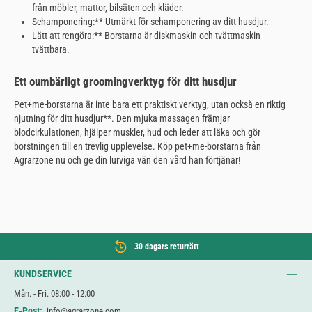
från möbler, mattor, bilsäten och kläder.
Schamponering:** Utmärkt för schamponering av ditt husdjur.
Lätt att rengöra:** Borstarna är diskmaskin och tvättmaskin
tvättbara.
Ett oumbärligt groomingverktyg för ditt husdjur
Pet+me-borstarna är inte bara ett praktiskt verktyg, utan också en riktig
njutning för ditt husdjur**. Den mjuka massagen främjar
blodcirkulationen, hjälper muskler, hud och leder att läka och gör
borstningen till en trevlig upplevelse. Köp pet+me-borstarna från
Agrarzone nu och ge din lurviga vän den vård han förtjänar!
30 dagars returrätt
KUNDSERVICE
Mån. - Fri. 08:00 - 12:00
E-Post:
info@agrarzone.com