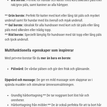
rak/grov päls, samt kaniner av alla hårtyper.
**
Grön borste:
Perfekt för katter med kort eller lång tät päls och mycket
underull samt för hundar med lös överull och mjuk underull.
**
Gul borste:
Idealisk för alla hundraser med kort och tät päls eller lång
päls med silkeslen eller trådig topp.
**
Röd borste:
Speciellt lämplig för hundraser med tät topp eller lång päls
och tjock underull.
Multifunktionella egenskaper som inspirerar
Med pet+me-borstar får du
mer än bara en borste
:
Pälsvård:
De vårdar pälsen och gör den frisk och glänsande.
Djupvård och massage:
De ger en mild massage som slappnar av i
spända muskler och stimulerar ämnesomsättningen.
Grundlig hårborttagning:** De tar noggrant bort löst hår och
orenheter.
Hårborttagning från möbler:** De är också perfekta för att ta bort hår