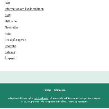
FAQ
Information om kundomdömen
Blog
Hållbarhet
Newsletter
Retur
Bevis på expertis
Leverans
Betalning
Ångerrätt
Företag
Information
Alla priser inkl moms plus
fraktkostnader
och eventuella fraktkostnader, om inget annat anges.
© 2026 Agrarzone - Alla rättigheter förbehållna. Theme by Agrarzone