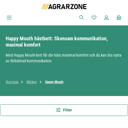
Hoppa till huvudinnehåll
Du har 0 objekt i ön
Happy Mouth hästbett: Skonsam kommunikation,
maximal komfort
Med Happy Mouth-bett får din häst maximal komfort och du kan dra nytta
av förbättrad kommunikation.
Startsida
Märken
Happy Mouth
Filter