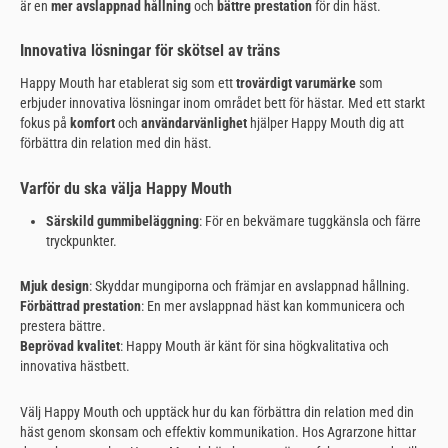
är en
mer avslappnad hållning
och
bättre prestation
för din häst.
Innovativa lösningar för skötsel av träns
Happy Mouth har etablerat sig som ett
trovärdigt varumärke
som
erbjuder innovativa lösningar inom området bett för hästar. Med ett starkt
fokus på
komfort
och
användarvänlighet
hjälper Happy Mouth dig att
förbättra din relation med din häst.
Varför du ska välja Happy Mouth
Särskild gummibeläggning
: För en bekvämare tuggkänsla och färre
tryckpunkter.
Mjuk design
: Skyddar mungiporna och främjar en avslappnad hållning.
Förbättrad prestation
: En mer avslappnad häst kan kommunicera och
prestera bättre.
Beprövad kvalitet
: Happy Mouth är känt för sina högkvalitativa och
innovativa hästbett.
Välj Happy Mouth och upptäck hur du kan förbättra din relation med din
häst genom skonsam och effektiv kommunikation. Hos Agrarzone hittar