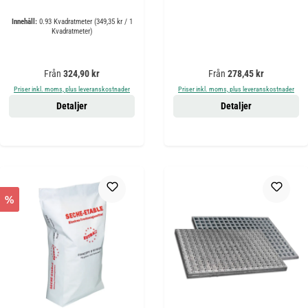
Innehåll:
0.93 Kvadratmeter
(349,35 kr / 1
Kvadratmeter)
Ordinarie pris:
Ordinarie pris:
Från
324,90 kr
Från
278,45 kr
Priser inkl. moms, plus leveranskostnader
Priser inkl. moms, plus leveranskostnader
Detaljer
Detaljer
%