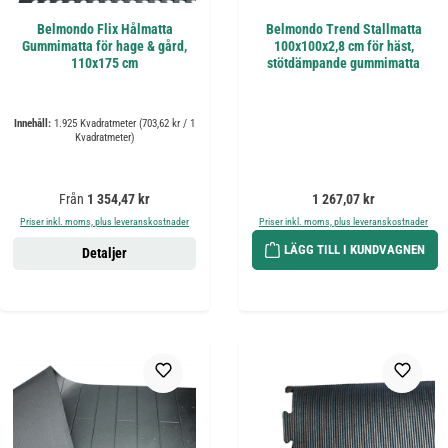
Belmondo Flix Hålmatta
Belmondo Trend Stallmatta
Gummimatta för hage & gård,
100x100x2,8 cm för häst,
110x175 cm
stötdämpande gummimatta
Innehåll:
1.925 Kvadratmeter
(703,62 kr / 1
Kvadratmeter)
Ordinarie pris:
Ordinarie pris:
Från
1 354,47 kr
1 267,07 kr
Priser inkl. moms, plus leveranskostnader
Priser inkl. moms, plus leveranskostnader
LÄGG TILL I KUNDVAGNEN
Detaljer