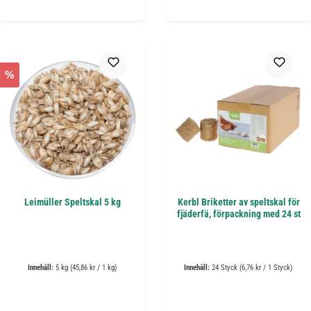
%
Leimüller Speltskal 5 kg
Kerbl Briketter av speltskal för
fjäderfä, förpackning med 24 st
Innehåll:
5 kg
(45,86 kr / 1 kg)
Innehåll:
24 Styck
(6,76 kr / 1 Styck)