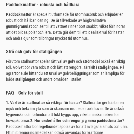
Paddockmattor - robusta och hållbara
Paddockmattor
är speciellt utformade för utomhusbruk och erbjuder en
robust och hållbar lösning. De är tillverkade av högkvalitativa
gummigranulat
och ser till att vattnet rinner bort snabbt, vilket förhindrar
att det bildas pölar och lera. Detta gör dem till ett idealiskt val för hästar
och andra djur som tillbringar mycket tid utomhus.
Strö och golv för stallgången
Förutom stallmattor spelar rätt val av
golv
och
strömedel
också en viktig
roll. Golvet bör vara robust och lätt att rengöra, särskilt i
stallgången
. På
agrarzone.de hittar du ett urval av golvbeläggningar som är lämpliga för
både
stallgången
och andra områden i stallet.
FAQ - Golv för stall
1. Varför är stallmattor så viktiga för hästar
? Stallmattor ger hästar en
mjuk och bekväm yta som är skonsam mot leder och hovar. De är också
hygieniska och förhindrar att fukt byggs upp, vilket minskar risken för
hovsjukdomar.
2. Hur underhåller och rengör jag mina paddockmattor
?
Paddockmattor bör regelbundet spolas av för att avlägsna smuts och urin.
Ett milt rengöringsmedel kan också användas för kraftigare