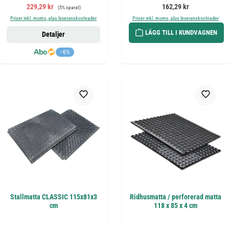
Försäljningspris:
Ordinarie pris:
Ordinarie pris:
229,29 kr
162,29 kr
(5% sparat)
Priser inkl. moms, plus leveranskostnader
Priser inkl. moms, plus leveranskostnader
LÄGG TILL I KUNDVAGNEN
Detaljer
−6%
Stallmatta CLASSIC 115x81x3
Ridhusmatta / perforerad matta
cm
118 x 85 x 4 cm