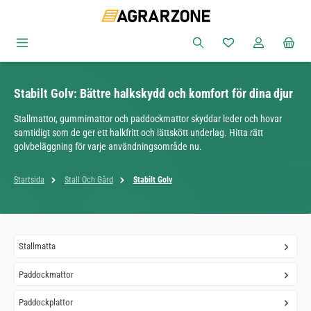
Hoppa till huvudinnehåll
Du har 0 objekt i ön
Stabilt Golv: Bättre halkskydd och komfort för dina djur
Stallmattor, gummimattor och paddockmattor skyddar leder och hovar
samtidigt som de ger ett halkfritt och lättskött underlag. Hitta rätt
golvbeläggning för varje användningsområde nu.
Startsida
Stall Och Gård
Stabilt Golv
Stallmatta
Paddockmattor
Paddockplattor