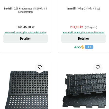
Innehåll:
0.25 Kvadratmeter
(182,00 kr / 1
Innehåll:
10 kg
(23,19 kr / 1 kg)
Kvadratmeter)
Ordinarie pris:
Försäljningspris:
Ordinarie pris:
Från
45,50 kr
231,90 kr
(10% sparat)
Priser inkl. moms, plus leveranskostnader
Priser inkl. moms, plus leveranskostnader
Detaljer
Detaljer
−6%