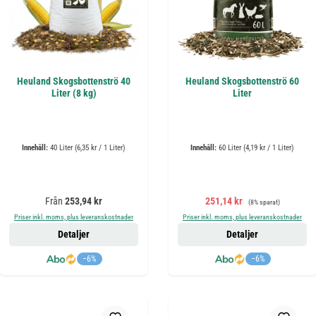
Heuland Skogsbottenströ 40
Heuland Skogsbottenströ 60
Liter (8 kg)
Liter
Innehåll:
40 Liter
(6,35 kr / 1 Liter)
Innehåll:
60 Liter
(4,19 kr / 1 Liter)
Ordinarie pris:
Försäljningspris:
Ordinarie pris:
Från
253,94 kr
251,14 kr
(8% sparat)
Priser inkl. moms, plus leveranskostnader
Priser inkl. moms, plus leveranskostnader
Detaljer
Detaljer
−6%
−6%