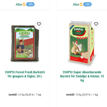
−6%
−6%
CHIPSI Forest Fresh Barkströ
CHIPSI Super Absorberande
för gnagare & fåglar, 20 L
Burströ för Smådjur & Hästar, 15
kg
Innehåll:
3.5 kg
(36,43 kr / 1 kg)
Innehåll:
15 kg
(23,97 kr / 1 kg)