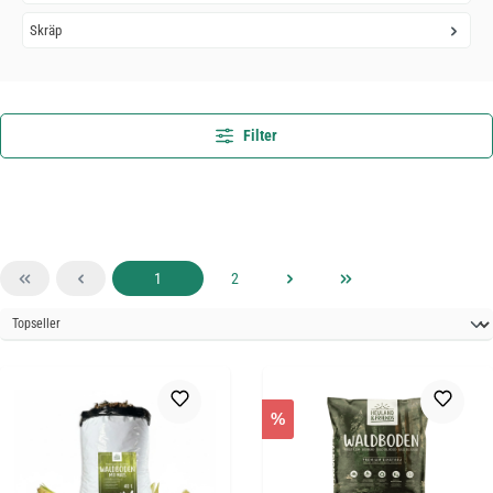
Skräp
Filter
Sida
Sida
1
2
%