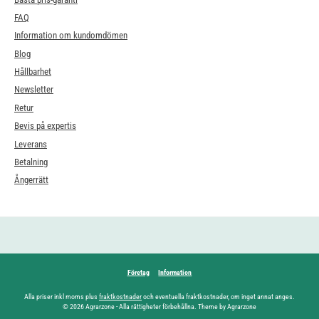
FAQ
Information om kundomdömen
Blog
Hållbarhet
Newsletter
Retur
Bevis på expertis
Leverans
Betalning
Ångerrätt
Företag
Information
Alla priser inkl moms plus
fraktkostnader
och eventuella fraktkostnader, om inget annat anges.
© 2026 Agrarzone - Alla rättigheter förbehållna. Theme by Agrarzone