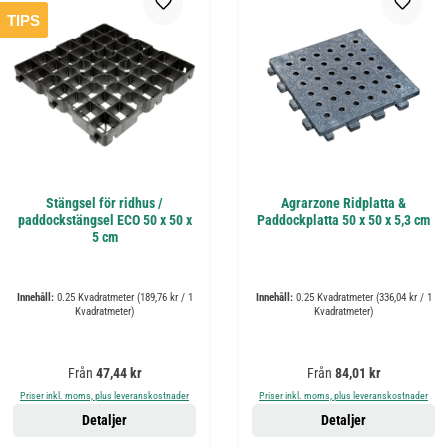
TIPS
Stängsel för ridhus /
Agrarzone Ridplatta &
paddockstängsel ECO 50 x 50 x
Paddockplatta 50 x 50 x 5,3 cm
5 cm
Innehåll:
0.25 Kvadratmeter
(189,76 kr / 1
Innehåll:
0.25 Kvadratmeter
(336,04 kr / 1
Kvadratmeter)
Kvadratmeter)
Ordinarie pris:
Ordinarie pris:
Från
47,44 kr
Från
84,01 kr
Priser inkl. moms, plus leveranskostnader
Priser inkl. moms, plus leveranskostnader
Detaljer
Detaljer