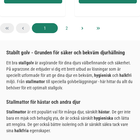
Sida
Sida
1
2
Stabilt golv - Grunden för säker och bekväm djurhållning
Ett bra
stallgolv
är avgörande för dina djurs välbefinnande och säkerhet.
På agrarzone.de erbjuder vi dig ett brett utbud av lösningar som är
speciellt utformade för att ge dina djur en bekväm,
hygienisk
och
halkfri
miljö. Från
stallmattor
till speciella golvbeläggningar - här hittar du allt du
behöver för ett optimalt stallgolv.
Stallmattor för hästar och andra djur
Stallmattor
är ett populärt val för många djur, särskilt
hästar
. De ger inte
bara en mjuk och behaglig yta, de är också särskilt
hygieniska
och lätta
att rengöra. De ger också bättre isolering och är särskilt säkra tack vare
sina
halkfria
egenskaper.