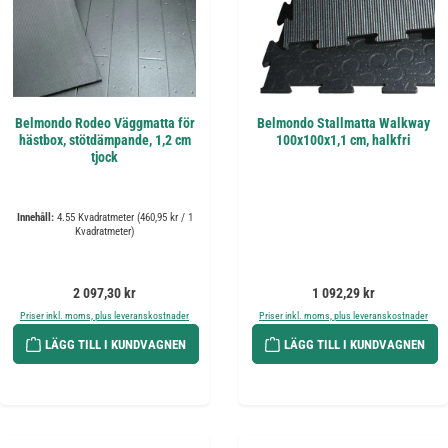
Belmondo Rodeo Väggmatta för
Belmondo Stallmatta Walkway
hästbox, stötdämpande, 1,2 cm
100x100x1,1 cm, halkfri
tjock
Innehåll:
4.55 Kvadratmeter
(460,95 kr / 1
Kvadratmeter)
Ordinarie pris:
Ordinarie pris:
2 097,30 kr
1 092,29 kr
Priser inkl. moms, plus leveranskostnader
Priser inkl. moms, plus leveranskostnader
LÄGG TILL I KUNDVAGNEN
LÄGG TILL I KUNDVAGNEN