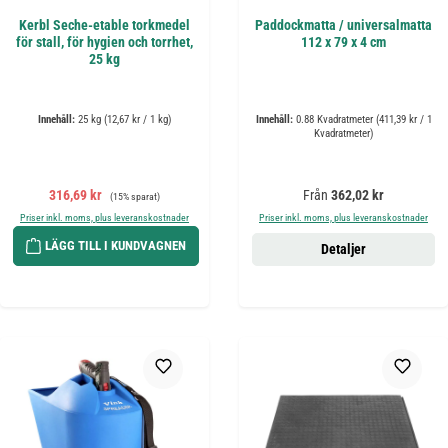
Kerbl Seche-etable torkmedel
Paddockmatta / universalmatta
för stall, för hygien och torrhet,
112 x 79 x 4 cm
25 kg
Innehåll:
25 kg
(12,67 kr / 1 kg)
Innehåll:
0.88 Kvadratmeter
(411,39 kr / 1
Kvadratmeter)
Försäljningspris:
Ordinarie pris:
Ordinarie pris:
316,69 kr
Från
362,02 kr
(15% sparat)
Priser inkl. moms, plus leveranskostnader
Priser inkl. moms, plus leveranskostnader
LÄGG TILL I KUNDVAGNEN
Detaljer