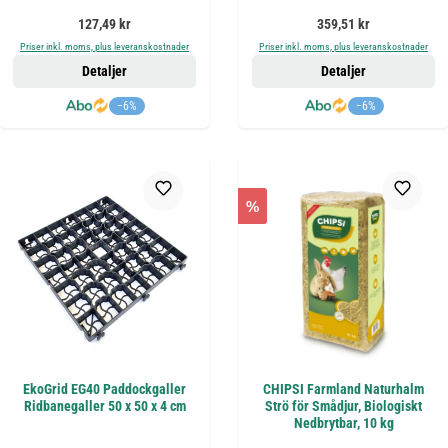
Ordinarie pris:
Ordinarie pris:
127,49 kr
359,51 kr
Priser inkl. moms, plus leveranskostnader
Priser inkl. moms, plus leveranskostnader
Detaljer
Detaljer
−6%
−6%
%
EkoGrid EG40 Paddockgaller
CHIPSI Farmland Naturhalm
Ridbanegaller 50 x 50 x 4 cm
Strö för Smådjur, Biologiskt
Nedbrytbar, 10 kg