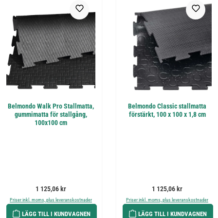
Belmondo Walk Pro Stallmatta,
Belmondo Classic stallmatta
gummimatta för stallgång,
förstärkt, 100 x 100 x 1,8 cm
100x100 cm
Ordinarie pris:
Ordinarie pris:
1 125,06 kr
1 125,06 kr
Priser inkl. moms, plus leveranskostnader
Priser inkl. moms, plus leveranskostnader
LÄGG TILL I KUNDVAGNEN
LÄGG TILL I KUNDVAGNEN