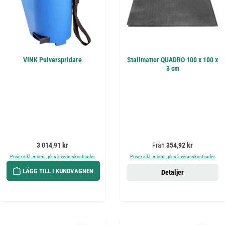
VINK Pulverspridare
Stallmattor QUADRO 100 x 100 x
3 cm
Ordinarie pris:
Ordinarie pris:
3 014,91 kr
Från
354,92 kr
Priser inkl. moms, plus leveranskostnader
Priser inkl. moms, plus leveranskostnader
LÄGG TILL I KUNDVAGNEN
Detaljer