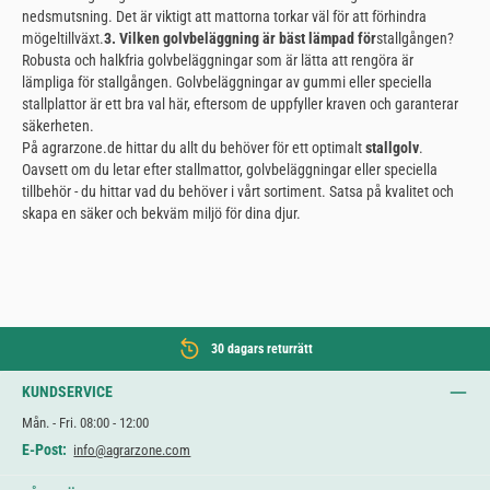
nedsmutsning. Det är viktigt att mattorna torkar väl för att förhindra
mögeltillväxt.
3. Vilken golvbeläggning är bäst lämpad för
stallgången?
Robusta och halkfria golvbeläggningar som är lätta att rengöra är
lämpliga för stallgången. Golvbeläggningar av gummi eller speciella
stallplattor är ett bra val här, eftersom de uppfyller kraven och garanterar
säkerheten.
På agrarzone.de hittar du allt du behöver för ett optimalt
stallgolv
.
Oavsett om du letar efter stallmattor, golvbeläggningar eller speciella
tillbehör - du hittar vad du behöver i vårt sortiment. Satsa på kvalitet och
skapa en säker och bekväm miljö för dina djur.
30 dagars returrätt
KUNDSERVICE
Mån. - Fri. 08:00 - 12:00
E-Post:
info@agrarzone.com