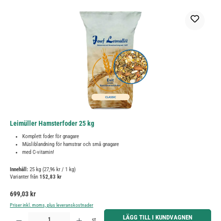
Leimüller Hamsterfoder 25 kg
Komplett foder för gnagare
Müsliblandning för hamstrar och små gnagare
med C-vitamin!
Innehåll:
25 kg
(27,96 kr / 1 kg)
Varianter från
152,83 kr
Ordinarie pris:
699,03 kr
Priser inkl. moms, plus leveranskostnader
Produktkvantitet: Ange önskat belopp eller använd knapparna för att öka eller minska kvantiteten.
LÄGG TILL I KUNDVAGNEN
st.