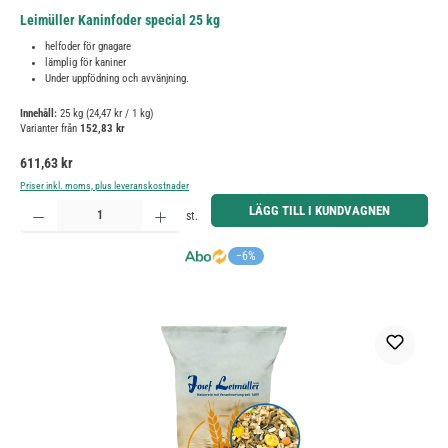
Leimüller Kaninfoder special 25 kg
helfoder för gnagare
lämplig för kaniner
Under uppfödning och avvänjning.
Innehåll:
25 kg
(24,47 kr / 1 kg)
Varianter från
152,83 kr
Ordinarie pris:
611,63 kr
Priser inkl. moms, plus leveranskostnader
Produktkvantitet: Ange önskat belopp eller använd knapparna för att öka eller minska kvantiteten.
LÄGG TILL I KUNDVAGNEN
st.
−6%