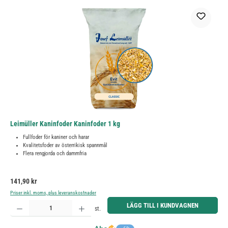
Leimüller Kaninfoder Kaninfoder 1 kg
Fullfoder för kaniner och harar
Kvalitetsfoder av österrikisk spannmål
Flera rengjorda och dammfria
Ordinarie pris:
141,90 kr
Priser inkl. moms, plus leveranskostnader
Produktkvantitet: Ange önskat belopp eller använd knapparna för att öka eller minska kvantiteten.
LÄGG TILL I KUNDVAGNEN
st.