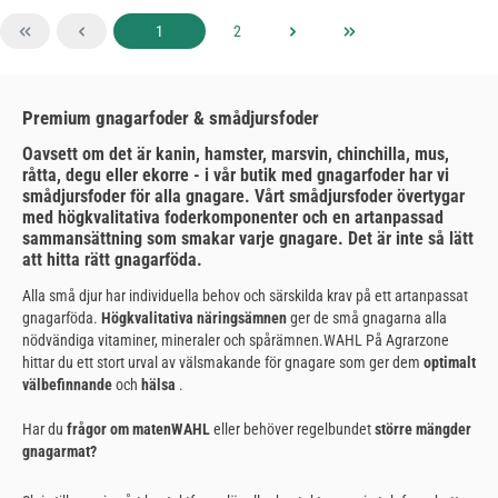
Sida
Sida
1
2
Premium gnagarfoder & smådjursfoder
Oavsett om det är kanin, hamster, marsvin, chinchilla, mus,
råtta, degu eller ekorre - i vår butik med gnagarfoder har vi
smådjursfoder för alla gnagare. Vårt smådjursfoder övertygar
med högkvalitativa foderkomponenter och en artanpassad
sammansättning som smakar varje gnagare. Det är inte så lätt
att hitta rätt gnagarföda.
Alla små djur har individuella behov och särskilda krav på ett artanpassat
gnagarföda.
Högkvalitativa näringsämnen
ger de små gnagarna alla
nödvändiga vitaminer, mineraler och spårämnen.WAHL På Agrarzone
hittar du ett stort urval av välsmakande
för gnagare som ger dem
optimalt
välbefinnande
och
hälsa
.
Har du
frågor om matenWAHL
eller behöver regelbundet
större mängder
gnagarmat?