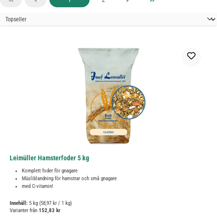
Leimüller Hamsterfoder 5 kg
Komplett foder för gnagare
Müsliblandning för hamstrar och små gnagare
med C-vitamin!
Innehåll:
5 kg
(58,97 kr / 1 kg)
Varianter från
152,83 kr