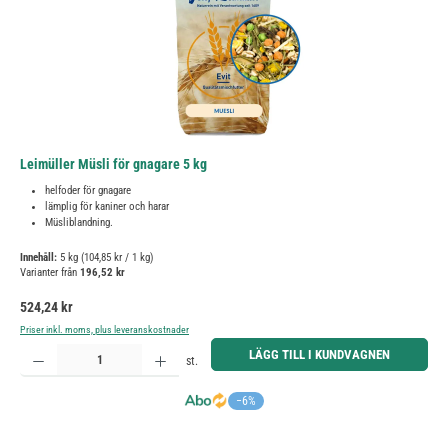
Leimüller Müsli för gnagare 5 kg
helfoder för gnagare
lämplig för kaniner och harar
Müsliblandning.
Innehåll:
5 kg
(104,85 kr / 1 kg)
Varianter från
196,52 kr
Ordinarie pris:
524,24 kr
Priser inkl. moms, plus leveranskostnader
Produktkvantitet: Ange önskat belopp eller använd knapparna för att öka eller minska kvantiteten.
LÄGG TILL I KUNDVAGNEN
st.
−6%