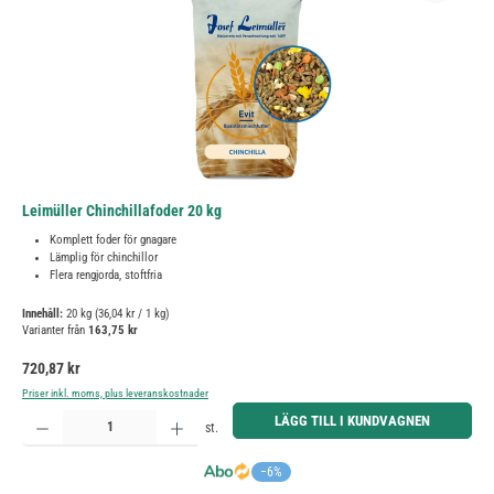
Leimüller Chinchillafoder 20 kg
Komplett foder för gnagare
Lämplig för chinchillor
Flera rengjorda, stoftfria
Innehåll:
20 kg
(36,04 kr / 1 kg)
Varianter från
163,75 kr
Ordinarie pris:
720,87 kr
Priser inkl. moms, plus leveranskostnader
Produktkvantitet: Ange önskat belopp eller använd knapparna för att öka eller minska kvantiteten.
LÄGG TILL I KUNDVAGNEN
st.
−6%