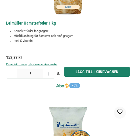
Leimüller Hamsterfoder 1 kg
Komplett foder för gnagare
Müsliblandning för hamstrar och små gnagare
med C-vitamin!
Ordinarie pris:
152,83 kr
Priser inkl. moms, plus leveranskostnader
Produktkvantitet: Ange önskat belopp eller använd knapparna för att öka eller minska kvantiteten.
LÄGG TILL I KUNDVAGNEN
st.
−6%