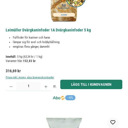
Leimüller Dvärgkaninfoder 1A Dvärgkaninfoder 5 kg
Fullfoder för kaniner och harar.
lämpar sig för avel och hobbyhållning
rengöras flera gånger, dammfri
Innehåll:
5 kg
(63,34 kr / 1 kg)
Varianter från
152,83 kr
Ordinarie pris:
316,69 kr
Priser inkl. moms, plus leveranskostnader
Produktkvantitet: Ange önskat belopp eller använd knapparna för att öka eller minska kvantiteten.
LÄGG TILL I KUNDVAGNEN
st.
−6%