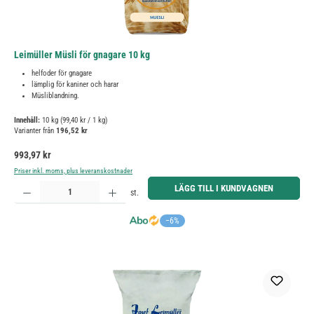
Leimüller Müsli för gnagare 10 kg
helfoder för gnagare
lämplig för kaniner och harar
Müsliblandning.
Innehåll:
10 kg
(99,40 kr / 1 kg)
Varianter från
196,52 kr
Ordinarie pris:
993,97 kr
Priser inkl. moms, plus leveranskostnader
Produktkvantitet: Ange önskat belopp eller använd knapparna för att öka eller minska kvantiteten.
LÄGG TILL I KUNDVAGNEN
st.
−6%