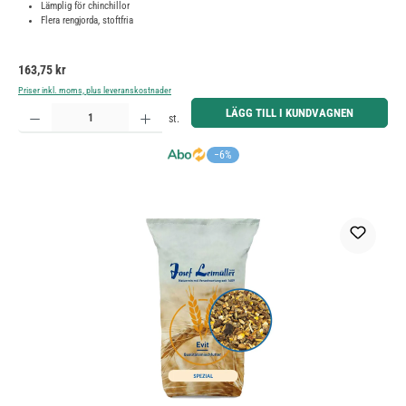
Lämplig för chinchillor
Flera rengjorda, stoftfria
Ordinarie pris:
163,75 kr
Priser inkl. moms, plus leveranskostnader
Produktkvantitet: Ange önskat belopp eller använd knapparna för att öka eller minska kvantiteten.
LÄGG TILL I KUNDVAGNEN
st.
−6%