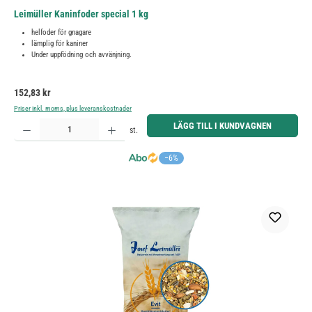
Leimüller Kaninfoder special 1 kg
helfoder för gnagare
lämplig för kaniner
Under uppfödning och avvänjning.
Ordinarie pris:
152,83 kr
Priser inkl. moms, plus leveranskostnader
Produktkvantitet: Ange önskat belopp eller använd knapparna för att öka eller minska kvantiteten.
LÄGG TILL I KUNDVAGNEN
st.
−6%