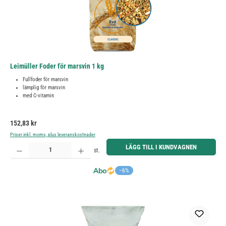
Leimüller Foder för marsvin 1 kg
Fullfoder för marsvin
lämplig för marsvin
med C-vitamin
Ordinarie pris:
152,83 kr
Priser inkl. moms, plus leveranskostnader
Produktkvantitet: Ange önskat belopp eller använd knapparna för att öka eller minska kvantiteten.
LÄGG TILL I KUNDVAGNEN
st.
−6%