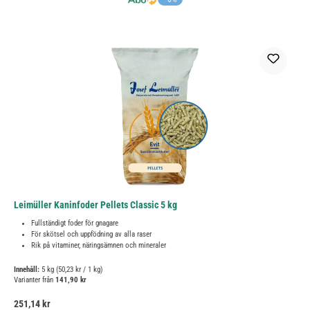
Leimüller Kaninfoder Pellets Classic 5 kg
Fullständigt foder för gnagare
För skötsel och uppfödning av alla raser
Rik på vitaminer, näringsämnen och mineraler
Innehåll:
5 kg
(50,23 kr / 1 kg)
Varianter från
141,90 kr
Ordinarie pris:
251,14 kr