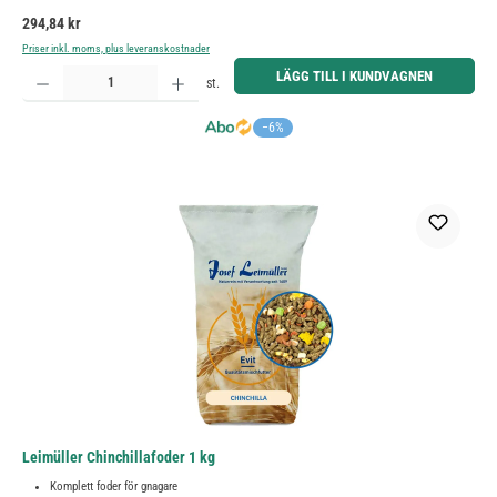
Ordinarie pris:
294,84 kr
Priser inkl. moms, plus leveranskostnader
Produktkvantitet: Ange önskat belopp eller använd knapparna för att öka eller minska kvantiteten.
LÄGG TILL I KUNDVAGNEN
st.
−6%
Leimüller Chinchillafoder 1 kg
Komplett foder för gnagare