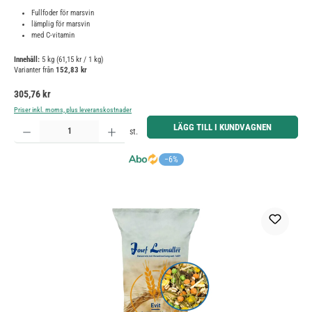
Fullfoder för marsvin
lämplig för marsvin
med C-vitamin
Innehåll:
5 kg
(61,15 kr / 1 kg)
Varianter från
152,83 kr
Ordinarie pris:
305,76 kr
Priser inkl. moms, plus leveranskostnader
Produktkvantitet: Ange önskat belopp eller använd knapparna för att öka eller minska kvantiteten.
LÄGG TILL I KUNDVAGNEN
st.
−6%