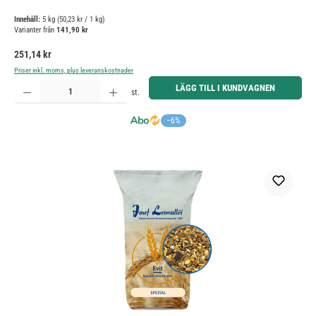
Innehåll:
5 kg
(50,23 kr / 1 kg)
Varianter från
141,90 kr
Ordinarie pris:
251,14 kr
Priser inkl. moms, plus leveranskostnader
Produktkvantitet: Ange önskat belopp eller använd knapparna för att öka eller minska kvantiteten.
LÄGG TILL I KUNDVAGNEN
st.
−6%