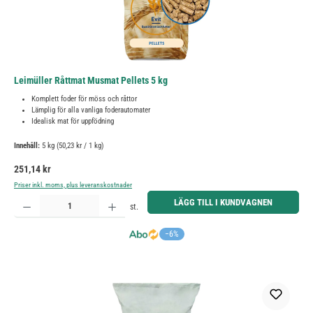
Leimüller Råttmat Musmat Pellets 5 kg
Komplett foder för möss och råttor
Lämplig för alla vanliga foderautomater
Idealisk mat för uppfödning
Innehåll:
5 kg
(50,23 kr / 1 kg)
Ordinarie pris:
251,14 kr
Priser inkl. moms, plus leveranskostnader
Produktkvantitet: Ange önskat belopp eller använd knapparna för att öka eller minska kvantiteten.
LÄGG TILL I KUNDVAGNEN
st.
−6%