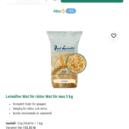
−6%
Leimüller Mat för råttor Mat för mus 5 kg
Komplett foder för gnagare
lämplig för råttor och möss
består uteslutande av spannmål
Innehåll:
5 kg
(54,60 kr / 1 kg)
Varianter från
152,83 kr