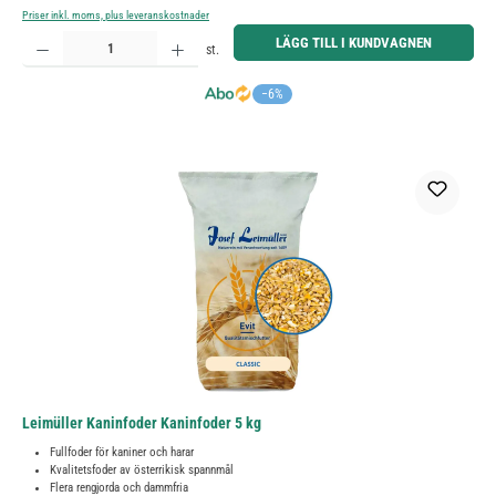
Priser inkl. moms, plus leveranskostnader
Produktkvantitet: Ange önskat belopp eller använd knapparna för att öka eller minska kvantiteten.
LÄGG TILL I KUNDVAGNEN
st.
−6%
Leimüller Kaninfoder Kaninfoder 5 kg
Fullfoder för kaniner och harar
Kvalitetsfoder av österrikisk spannmål
Flera rengjorda och dammfria