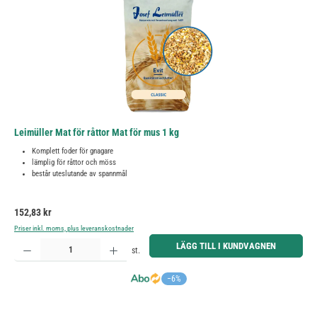
Leimüller Mat för råttor Mat för mus 1 kg
Komplett foder för gnagare
lämplig för råttor och möss
består uteslutande av spannmål
Ordinarie pris:
152,83 kr
Priser inkl. moms, plus leveranskostnader
Produktkvantitet: Ange önskat belopp eller använd knapparna för att öka eller minska kvantiteten.
LÄGG TILL I KUNDVAGNEN
st.
−6%