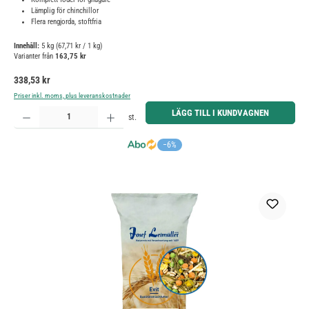
Lämplig för chinchillor
Flera rengjorda, stoftfria
Innehåll:
5 kg
(67,71 kr / 1 kg)
Varianter från
163,75 kr
Ordinarie pris:
338,53 kr
Priser inkl. moms, plus leveranskostnader
Produktkvantitet: Ange önskat belopp eller använd knapparna för att öka eller minska kvantiteten.
LÄGG TILL I KUNDVAGNEN
st.
−6%