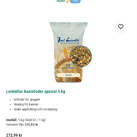
−6%
Leimüller Kaninfoder special 5 kg
helfoder för gnagare
lämplig för kaniner
Under uppfödning och avvänjning.
Innehåll:
5 kg
(54,60 kr / 1 kg)
Varianter från
152,83 kr
Ordinarie pris:
272,99 kr