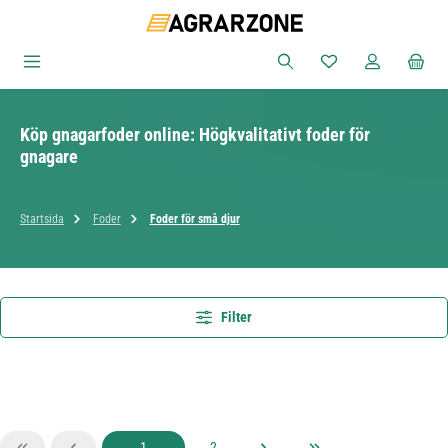
Hoppa till huvudinnehåll
Du har 0 objekt i ön
Köp gnagarfoder online: Högkvalitativt foder för
gnagare
Startsida
Foder
Foder för små djur
Filter
Sida
Sida
1
2