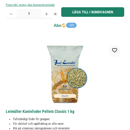
Priser inkl. moms, plus leveranskostnader
Produktkvantitet: Ange önskat belopp eller använd knapparna för att öka eller minska kvantiteten.
LÄGG TILL I KUNDVAGNEN
st.
−6%
Leimüller Kaninfoder Pellets Classic 1 kg
Fullständigt foder för gnagare
För skötsel och uppfödning av alla raser
Rik på vitaminer, näringsämnen och mineraler