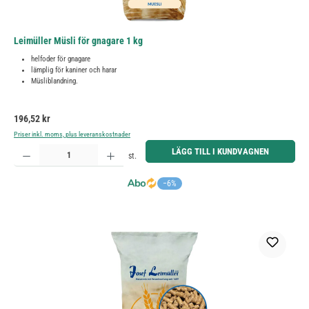
Leimüller Müsli för gnagare 1 kg
helfoder för gnagare
lämplig för kaniner och harar
Müsliblandning.
Ordinarie pris:
196,52 kr
Priser inkl. moms, plus leveranskostnader
Produktkvantitet: Ange önskat belopp eller använd knapparna för att öka eller minska kvantiteten.
LÄGG TILL I KUNDVAGNEN
st.
−6%