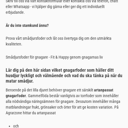
Skriv till oss via vårt kontaktformulär eller kontakta oss via telefon, chatt
eller Whatsapp - vi hjälper dig gärna eller ger dig ett individuellt
erbjudande.
Är du inte stamkund ännu?
Prova vårt smådjursfoder och låt oss övertyga dig om den utmärkta
kvaliteten.
Smådjursfoder för gnagare - Fit & Happy genom gnagarnas liv
Lär dig på den här sidan vilket gnagarfoder som håller ditt
husdjur lyckligt och välmående och vad du ska tänka på när du
matar smådjur.
Beroende på det lilla djuret behöver gnagare ett särskilt
artanpassat
gnagarfoder
. Gammelföda består vanligtvis av torrfoder som innehåller
alla nödvändiga näringsämnen för gnagare. Dessutom innehåller många
matblandningar frukt, grönsaker och örter för att ge kosten variation. På
Agrarzone hittar du artanpassat
och