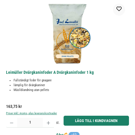
Leimüller Dvärgkaninfoder A Dvärgkaninfoder 1 kg
Fullständigt foder för gnagare
lämplig för dvärgkaniner
Müsliblandning utan pellets
Ordinarie pris:
163,75 kr
Priser inkl. moms, plus leveranskostnader
Produktkvantitet: Ange önskat belopp eller använd knapparna för att öka eller minska kvantiteten.
LÄGG TILL I KUNDVAGNEN
st.
−6%