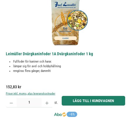
Leimüller Dvärgkaninfoder 1A Dvärgkaninfoder 1 kg
Fullfoder för kaniner och harar.
lämpar sig för avel och hobbyhållning
rengöras flera gånger, dammfri
Ordinarie pris:
152,83 kr
Priser inkl. moms, plus leveranskostnader
Produktkvantitet: Ange önskat belopp eller använd knapparna för att öka eller minska kvantiteten.
LÄGG TILL I KUNDVAGNEN
st.
−6%