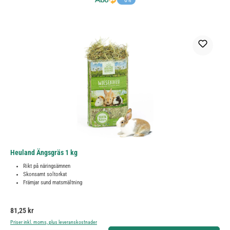
Heuland Ängsgräs 1 kg
Rikt på näringsämnen
Skonsamt soltorkat
Främjar sund matsmältning
Ordinarie pris:
81,25 kr
Priser inkl. moms, plus leveranskostnader
Produktkvantitet: Ange önskat belopp eller använd knapparna för att öka eller minska kvantiteten.