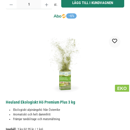
LÄGG TILL I KUNDVAGNEN
st.
−6%
EKO
Heuland Ekologiskt Hö Premium Plus 3 kg
Ekologiskt alpinängshö från Österrike
Aromatiskt och helt dammfritt
Främjar tandslitage och matsmältning
Innehåll:
3 kg
(61,95 kr / 1 kg)