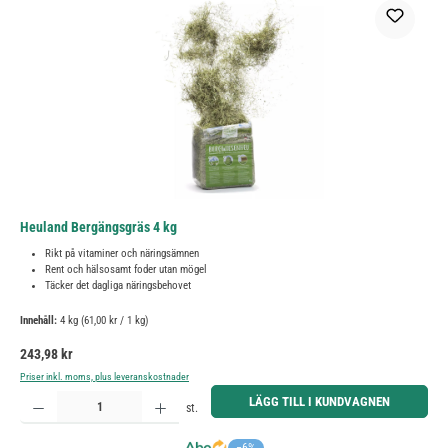
Heuland Bergängsgräs 4 kg
Rikt på vitaminer och näringsämnen
Rent och hälsosamt foder utan mögel
Täcker det dagliga näringsbehovet
Innehåll:
4 kg
(61,00 kr / 1 kg)
Ordinarie pris:
243,98 kr
Priser inkl. moms, plus leveranskostnader
Produktkvantitet: Ange önskat belopp eller använd knapparna för att öka eller minska kvantiteten.
LÄGG TILL I KUNDVAGNEN
st.
−6%