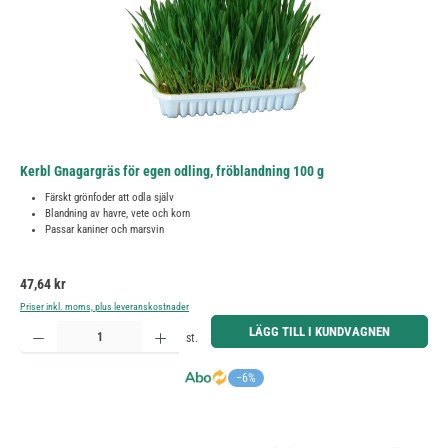
Kerbl Gnagargräs för egen odling, fröblandning 100 g
Färskt grönfoder att odla själv
Blandning av havre, vete och korn
Passar kaniner och marsvin
Ordinarie pris:
47,64 kr
Priser inkl. moms, plus leveranskostnader
Produktkvantitet: Ange önskat belopp eller använd knapparna för att öka eller minska kvantiteten.
LÄGG TILL I KUNDVAGNEN
st.
−6%