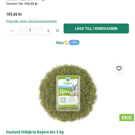
Varianter från
104,50 kr
Ordinarie pris:
185,86 kr
Priser inkl. moms, plus leveranskostnader
Produktkvantitet: Ange önskat belopp eller använd knapparna för att öka eller minska kvantiteten.
LÄGG TILL I KUNDVAGNEN
st.
−6%
EKO
Heuland Höhjärta Bayern bio 5 kg