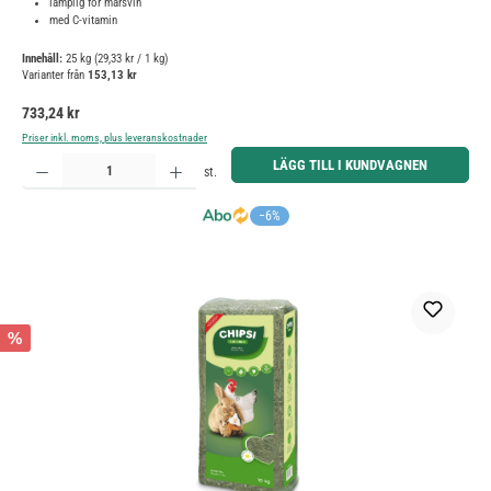
lämplig för marsvin
med C-vitamin
Innehåll:
25 kg
(29,33 kr / 1 kg)
Varianter från
153,13 kr
Ordinarie pris:
733,24 kr
Priser inkl. moms, plus leveranskostnader
Produktkvantitet: Ange önskat belopp eller använd knapparna för att öka eller minska kvantiteten.
LÄGG TILL I KUNDVAGNEN
st.
−6%
%