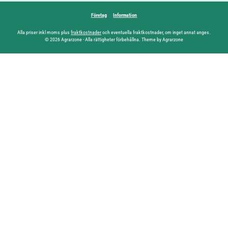
Företag
Information
Alla priser inkl moms plus
fraktkostnader
och eventuella fraktkostnader, om inget annat anges.
© 2026 Agrarzone - Alla rättigheter förbehållna. Theme by Agrarzone