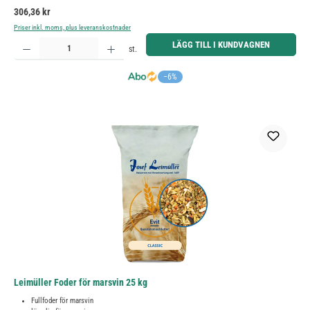
Ordinarie pris:
306,36 kr
Priser inkl. moms, plus leveranskostnader
Produktkvantitet: Ange önskat belopp eller använd knapparna för att öka eller minska kvantiteten.
LÄGG TILL I KUNDVAGNEN
st.
−6%
Leimüller Foder för marsvin 25 kg
Fullfoder för marsvin