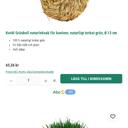
Kerbl Gräsboll naturleksak för kaniner, naturligt torkat gräs, Ø 13 cm
100 % naturligt torkat gräs
Fri från tråd och plast
Helt ätbar
Ordinarie pris:
65,56 kr
Priser inkl. moms, plus leveranskostnader
Produktkvantitet: Ange önskat belopp eller använd knapparna för att öka eller minska kvantiteten.
LÄGG TILL I KUNDVAGNEN
st.
−6%