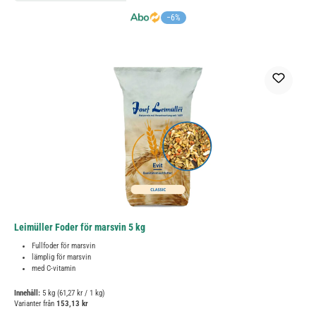
−6%
Leimüller Foder för marsvin 5 kg
Fullfoder för marsvin
lämplig för marsvin
med C-vitamin
Innehåll:
5 kg
(61,27 kr / 1 kg)
Varianter från
153,13 kr