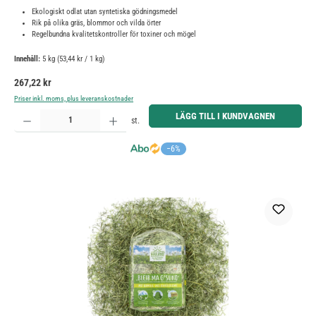
Ekologiskt odlat utan syntetiska gödningsmedel
Rik på olika gräs, blommor och vilda örter
Regelbundna kvalitetskontroller för toxiner och mögel
Innehåll:
5 kg
(53,44 kr / 1 kg)
Ordinarie pris:
267,22 kr
Priser inkl. moms, plus leveranskostnader
Produktkvantitet: Ange önskat belopp eller använd knapparna för att öka eller minska kvantiteten.
LÄGG TILL I KUNDVAGNEN
st.
−6%