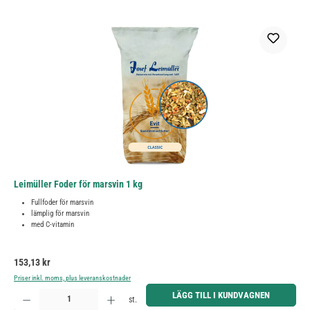
Leimüller Foder för marsvin 1 kg
Fullfoder för marsvin
lämplig för marsvin
med C-vitamin
Ordinarie pris:
153,13 kr
Priser inkl. moms, plus leveranskostnader
Produktkvantitet: Ange önskat belopp eller använd knapparna för att öka eller minska kvantiteten.
LÄGG TILL I KUNDVAGNEN
st.