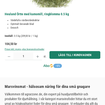
Heuland Örtte med kamomill, ringblomma 0.5 kg
Värdefulla växtbeståndsdelar
Optimalt bevarade blad
Entstoft
Innehåll:
0.5 kg
(209,00 kr / 1 kg)
Ordinarie pris:
104,50 kr
Priser inkl. moms, plus leveranskostnader
Produktkvantitet: Ange önskat belopp eller använd knapparna för att öka eller minska kvantiteten.
LÄGG TILL I KUNDVAGNEN
st.
−6%
Marsvinsmat - hälsosam näring för dina små gnagare
Välkommen till agrarzone.de, din expert på husdjurstillbehör och
produkter för djurhållning. I vår kategori marsvinsfoder hittar du ett stort
urval av högkvalitativt foder för dina små gnagare. Vi erbjuder dig allt du