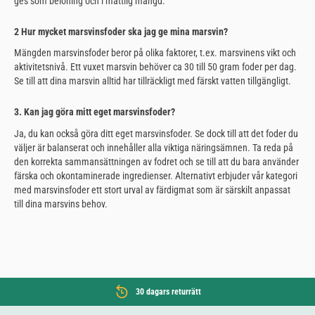
ges som belöning och i måttlig mängd.
2 Hur mycket marsvinsfoder ska jag ge mina marsvin?
Mängden marsvinsfoder beror på olika faktorer, t.ex. marsvinens vikt och
aktivitetsnivå. Ett vuxet marsvin behöver ca 30 till 50 gram foder per dag.
Se till att dina marsvin alltid har tillräckligt med färskt vatten tillgängligt.
3. Kan jag göra mitt eget marsvinsfoder?
Ja, du kan också göra ditt eget marsvinsfoder. Se dock till att det foder du
väljer är balanserat och innehåller alla viktiga näringsämnen. Ta reda på
den korrekta sammansättningen av fodret och se till att du bara använder
färska och okontaminerade ingredienser. Alternativt erbjuder vår kategori
med marsvinsfoder ett stort urval av färdigmat som är särskilt anpassat
till dina marsvins behov.
30 dagars returrätt