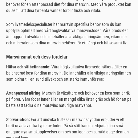
behöver för en artanpassad diet för dina marsvin. Med våra produkter kan
du se till att dina fyrbenta vänner förblir friska och vitala.
Som livsmedelsspecialister har marsvin specifika behov som du kan
uppfylla optimalt med vårt högkvalitativa marsvinsfoder. Våra produkter
är noggrant utvalda och innehåller alla viktiga näringsämnen, vitaminer
och mineraler som dina marsvin behöver för ett långt och hälsosamt liv.
Marsvinsmat och dess fördelar
Hälsa och välbefinnande:
Våra högkvalitativa livsmedel säkerställer en
balanserad kost för dina marsvin. De innehåller alla viktiga näringsämnen
som bidrar till en sund tillväxt och ett starkt immunförsvar.
Artanpassad näring
: Marsvin är växtätare och behöver en kost som är rik
på fibrer. Våra foder innehåller en mängd olika örter, gräs och hö för att på
bästa sätt täcka dina marsvins naturliga matvanor.
Stor
variation:
För att undvika tristess i marsvinshyddan erbjuder vi ett
brett urval av olika typer av foder. På så sätt kan du erbjuda dina små
gnagare nya smakupplevelser om och om igen och samtidigt ge dem en
varierad kost.