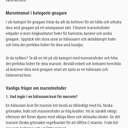
Marsvinsmat i kategorin gnagare
I vår kategori för gnagare hittar du allt du behöver för att hålla och utfodra
dina små gnagare på ett artanpassat sätt. Förutom marsvinsfoder
erbjuder vi även högkvalitativt foder för hamstrar, kaniner och andra
gnagare. Upptäck vårt stora urval av hälsosamt och skräddarsytt foder
och hitta det perfekta fodret för dina små husdjur.
Är du nyfiken? Ta då en titt på vår kategori med marsvinsfoder och hitta
det perfekta fodret för dina marsvin. Beställ enkelt och bekvämt hemifrån
så kommer dina små gnagare snart att njuta av en hälsosam och
balanserad kost.
Vanliga frågor om marsvinsfoder
1. Vad ingår i en hälsosam kost för marsvin?
En hälsosam kost för marsvin bör bestå av tillräckligt med hö, färska
grönsaker, frukt och marsvinsfoder av hög kvalitet. Hö är särskilt viktigt
eftersom det förser djuren med viktiga fibrer och slitstarka tänder. Ge ditt
marsvin färska grönsaker regelbundet för att tillföra C-vitamin. Frukt bör