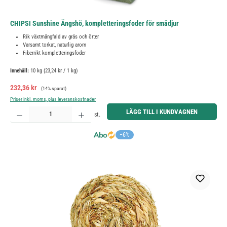
CHIPSI Sunshine Ängshö, kompletteringsfoder för smådjur
Rik växtmångfald av gräs och örter
Varsamt torkat, naturlig arom
Fiberrikt kompletteringsfoder
Innehåll:
10 kg
(23,24 kr / 1 kg)
Försäljningspris:
Ordinarie pris:
232,36 kr
(14% sparat)
Priser inkl. moms, plus leveranskostnader
Produktkvantitet: Ange önskat belopp eller använd knapparna för att öka eller minska kvantiteten.
LÄGG TILL I KUNDVAGNEN
st.
−6%