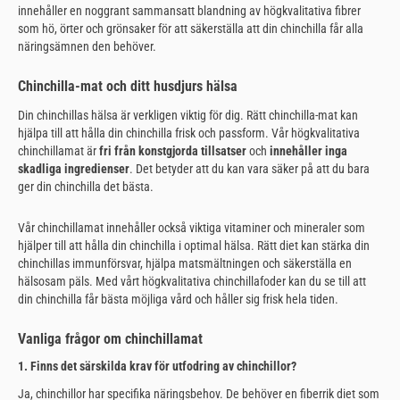
innehåller en noggrant sammansatt blandning av högkvalitativa fibrer
som hö, örter och grönsaker för att säkerställa att din chinchilla får alla
näringsämnen den behöver.
Chinchilla-mat och ditt husdjurs hälsa
Din chinchillas hälsa är verkligen viktig för dig. Rätt chinchilla-mat kan
hjälpa till att hålla din chinchilla frisk och passform. Vår högkvalitativa
chinchillamat är
fri från konstgjorda tillsatser
och
innehåller inga
skadliga ingredienser
. Det betyder att du kan vara säker på att du bara
ger din chinchilla det bästa.
Vår chinchillamat innehåller också viktiga vitaminer och mineraler som
hjälper till att hålla din chinchilla i optimal hälsa. Rätt diet kan stärka din
chinchillas immunförsvar, hjälpa matsmältningen och säkerställa en
hälsosam päls. Med vårt högkvalitativa chinchillafoder kan du se till att
din chinchilla får bästa möjliga vård och håller sig frisk hela tiden.
Vanliga frågor om chinchillamat
1. Finns det särskilda krav för utfodring av chinchillor?
Ja, chinchillor har specifika näringsbehov. De behöver en fiberrik diet som