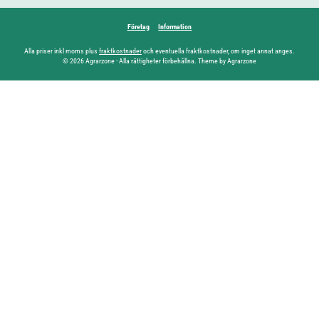
Företag
Information
Alla priser inkl moms plus
fraktkostnader
och eventuella fraktkostnader, om inget annat anges.
© 2026 Agrarzone - Alla rättigheter förbehållna. Theme by Agrarzone