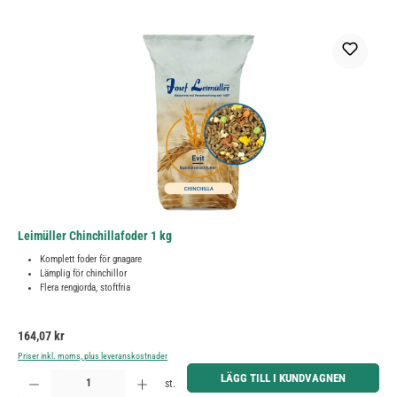
Leimüller Chinchillafoder 1 kg
Komplett foder för gnagare
Lämplig för chinchillor
Flera rengjorda, stoftfria
Ordinarie pris:
164,07 kr
Priser inkl. moms, plus leveranskostnader
Produktkvantitet: Ange önskat belopp eller använd knapparna för att öka eller minska kvantiteten.
LÄGG TILL I KUNDVAGNEN
st.