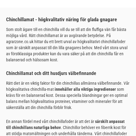
Chinchillamat - högkvalitativ näring för glada gnagare
Som stolt ägare till en chinchilla vill du se till att din fluffiga vän får bästa
möjliga vård. Rätt chinchillamat är av avgörande betydelse. På
agrarzone.co.uk hittar du ett brett urval av högkvalitativt chinchillafoder
som är särskilt anpassat till din lilla gnagares behov. Med vårt stora urval
av förstklassiga produkter kan du vara säker på att din chinchilla får en
balanserad och hälsosam kost.
Chinchillamat och ditt husdjurs välbefinnande
Rätt diet är en viktig faktor för din chinchillas allmänna välbefinnande. Vår
högkvalitativa chinchilla-mat
innehåller alla viktiga ingredienser
som
krävs för en balanserad kost. Dessa speciella blandningar ger en optimal
balans mellan högkvalitativa proteiner, vitaminer och mineraler för att
säkerställa att din chinchilla förblir frisk.
En annan fördel med vårt chinchillafoder är att det är
särskilt anpassat
till chinchillans naturliga behov
. Chinchillor behöver en fiberrik kost för
att stödja matsmältningen och underhålla tänderna. Vårt chinchillafoder