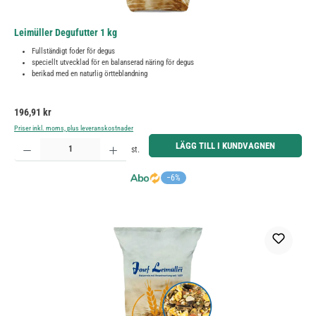
Leimüller Degufutter 1 kg
Fullständigt foder för degus
speciellt utvecklad för en balanserad näring för degus
berikad med en naturlig örtteblandning
Ordinarie pris:
196,91 kr
Priser inkl. moms, plus leveranskostnader
Produktkvantitet: Ange önskat belopp eller använd knapparna för att öka eller minska kvantiteten.
LÄGG TILL I KUNDVAGNEN
st.
−6%