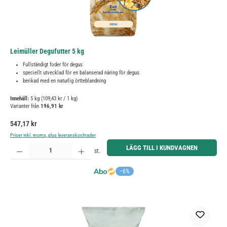
Leimüller Degufutter 5 kg
Fullständigt foder för degus
speciellt utvecklad för en balanserad näring för degus
berikad med en naturlig örtteblandning
Innehåll:
5 kg
(109,43 kr / 1 kg)
Varianter från
196,91 kr
Ordinarie pris:
547,17 kr
Priser inkl. moms, plus leveranskostnader
Produktkvantitet: Ange önskat belopp eller använd knapparna för att öka eller minska kvantiteten.
LÄGG TILL I KUNDVAGNEN
st.
−6%