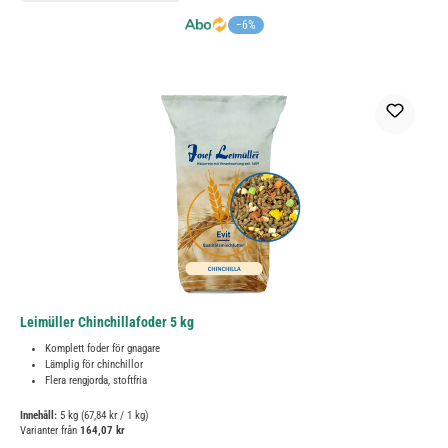
−6%
Leimüller Chinchillafoder 5 kg
Komplett foder för gnagare
Lämplig för chinchillor
Flera rengjorda, stoftfria
Innehåll:
5 kg
(67,84 kr / 1 kg)
Varianter från
164,07 kr