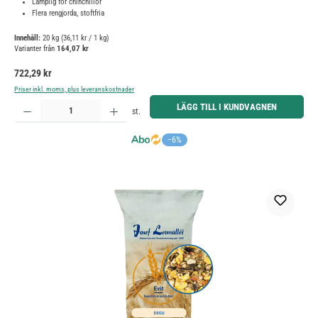
Lämplig för chinchillor
Flera rengjorda, stoftfria
Innehåll:
20 kg
(36,11 kr / 1 kg)
Varianter från
164,07 kr
Ordinarie pris:
722,29 kr
Priser inkl. moms, plus leveranskostnader
Produktkvantitet: Ange önskat belopp eller använd knapparna för att öka eller minska kvantiteten.
LÄGG TILL I KUNDVAGNEN
st.
−6%