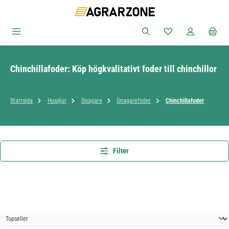
Hoppa till huvudinnehåll
Du har 0 objekt i ön
Chinchillafoder: Köp högkvalitativt foder till chinchillor
Startsida
Husdjur
Gnagare
Gnagarefoder
Chinchillafoder
Filter