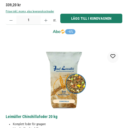
Ordinarie pris:
339,20 kr
Priser inkl. moms, plus leveranskostnader
Produktkvantitet: Ange önskat belopp eller använd knapparna för att öka eller minska kvantiteten.
LÄGG TILL I KUNDVAGNEN
st.
−6%
Leimüller Chinchillafoder 20 kg
Komplett foder för gnagare