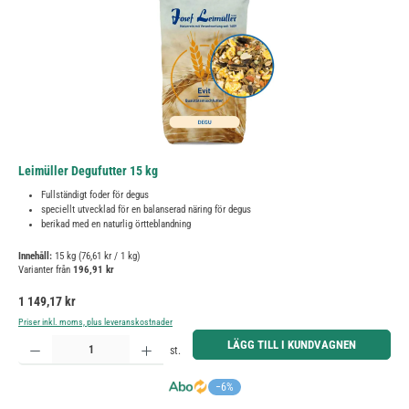
Leimüller Degufutter 15 kg
Fullständigt foder för degus
speciellt utvecklad för en balanserad näring för degus
berikad med en naturlig örtteblandning
Innehåll:
15 kg
(76,61 kr / 1 kg)
Varianter från
196,91 kr
Ordinarie pris:
1 149,17 kr
Priser inkl. moms, plus leveranskostnader
Produktkvantitet: Ange önskat belopp eller använd knapparna för att öka eller minska kvantiteten.
LÄGG TILL I KUNDVAGNEN
st.
−6%