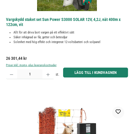
Vargskydd staket set Sun Power S3000 SOLAR 12V, 4,2J, nät 400m x
122cm, vit
Allt för att driva bort vargen på ett effektivt sätt
Säker inhägnad av får, getter och betesdjur
Solenhet med hög effekt och integrerat 12-voltsbatteri och solpanel
Ordinarie pris:
26 301,44 kr
Priser inkl. moms, plus leveranskostnader
Produktkvantitet: Ange önskat belopp eller använd knapparna för att öka eller minska kvantiteten.
LÄGG TILL I KUNDVAGNEN
st.