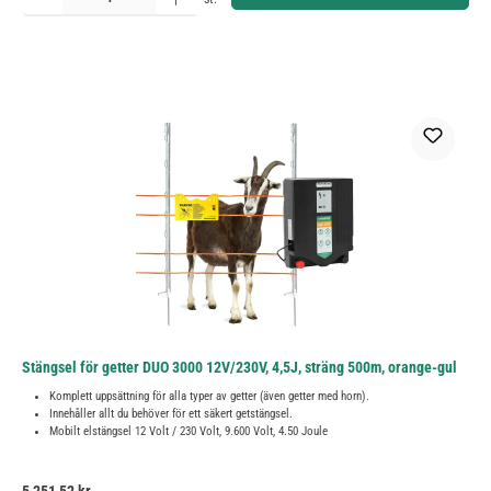
Stängsel för getter DUO 3000 12V/230V, 4,5J, sträng 500m, orange-gul
Komplett uppsättning för alla typer av getter (även getter med horn).
Innehåller allt du behöver för ett säkert getstängsel.
Mobilt elstängsel 12 Volt / 230 Volt, 9.600 Volt, 4.50 Joule
Ordinarie pris: