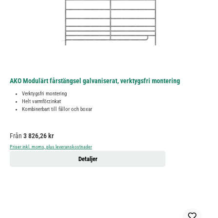
AKO Modulärt fårstängsel galvaniserat, verktygsfri montering
Verktygsfri montering
Helt varmförzinkat
Kombinerbart till fållor och boxar
Ordinarie pris:
Från
3 826,26 kr
Priser inkl. moms, plus leveranskostnader
Detaljer