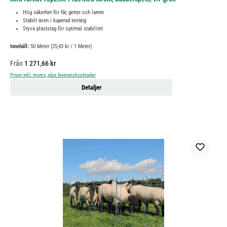
Hög säkerhet för får, getter och lamm
Stabilt även i kuperad terräng
Styva plaststag för optimal stabilitet
Innehåll:
50 Meter
(25,43 kr / 1 Meter)
Ordinarie pris:
Från
1 271,66 kr
Priser inkl. moms, plus leveranskostnader
Detaljer