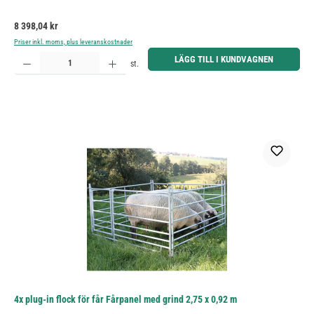
Ordinarie pris:
8 398,04 kr
Priser inkl. moms, plus leveranskostnader
Produktkvantitet: Ange önskat belopp eller använd knapparna för att öka eller minska kvantiteten.
LÄGG TILL I KUNDVAGNEN
st.
4x plug-in flock för får Fårpanel med grind 2,75 x 0,92 m