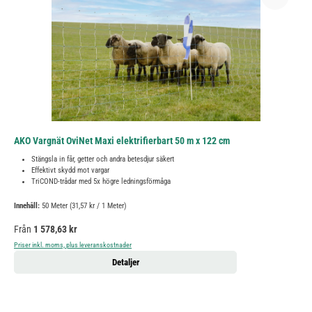
AKO Vargnät OviNet Maxi elektrifierbart 50 m x 122 cm
Stängsla in får, getter och andra betesdjur säkert
Effektivt skydd mot vargar
TriCOND-trådar med 5x högre ledningsförmåga
Innehåll:
50 Meter
(31,57 kr / 1 Meter)
Ordinarie pris:
Från
1 578,63 kr
Priser inkl. moms, plus leveranskostnader
Detaljer