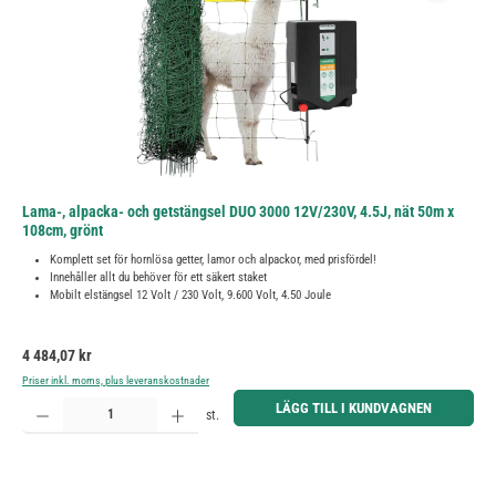
Lama-, alpacka- och getstängsel DUO 3000 12V/230V, 4.5J, nät 50m x
108cm, grönt
Komplett set för hornlösa getter, lamor och alpackor, med prisfördel!
Innehåller allt du behöver för ett säkert staket
Mobilt elstängsel 12 Volt / 230 Volt, 9.600 Volt, 4.50 Joule
Ordinarie pris:
4 484,07 kr
Priser inkl. moms, plus leveranskostnader
Produktkvantitet: Ange önskat belopp eller använd knapparna för att öka eller minska kvantiteten.
LÄGG TILL I KUNDVAGNEN
st.