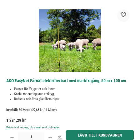
AKO EasyNet Fårnät elektrifierbart med markfrigång, 50 m x 105 cm
Passar för får, getter och lamm
Snabb montering utan verktyg
Robusta och lätta glasfiberstolpar
Innehåll:
50 Meter
(27,63 kr / 1 Meter)
Ordinarie pris:
1 381,29 kr
Priser inkl. moms, plus leveranskostnader
Produktkvantitet: Ange önskat belopp eller använd knapparna för att öka eller minska kvantiteten.
LÄGG TILL I KUNDVAGNEN
st.