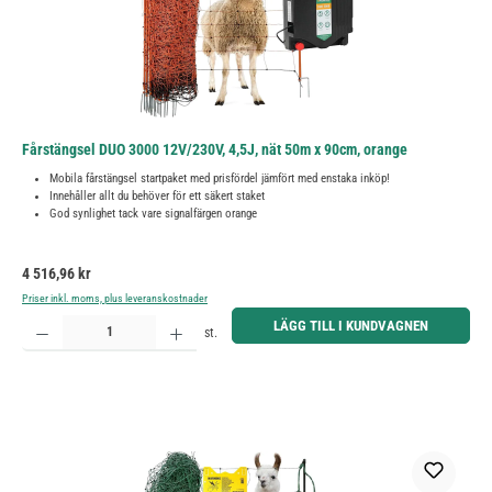
Fårstängsel DUO 3000 12V/230V, 4,5J, nät 50m x 90cm, orange
Mobila fårstängsel startpaket med prisfördel jämfört med enstaka inköp!
Innehåller allt du behöver för ett säkert staket
God synlighet tack vare signalfärgen orange
Ordinarie pris:
4 516,96 kr
Priser inkl. moms, plus leveranskostnader
Produktkvantitet: Ange önskat belopp eller använd knapparna för att öka eller minska kvantiteten.
LÄGG TILL I KUNDVAGNEN
st.