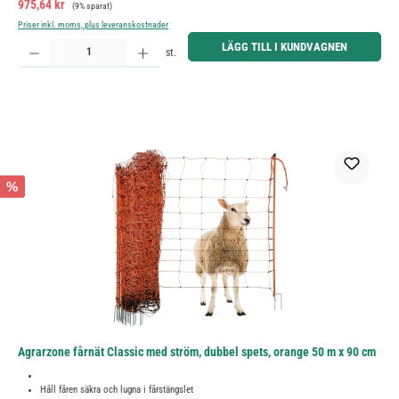
Försäljningspris:
Ordinarie pris:
975,64 kr
(9% sparat)
Priser inkl. moms, plus leveranskostnader
Produktkvantitet: Ange önskat belopp eller använd knapparna för att öka eller minska kvantiteten.
LÄGG TILL I KUNDVAGNEN
st.
%
Agrarzone fårnät Classic med ström, dubbel spets, orange 50 m x 90 cm
Håll fåren säkra och lugna i fårstängslet