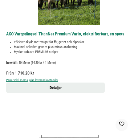
AKO Vargstängsel TitanNet Premium Vario, elektrifierbart, en spets
Effektivt skydd mot vargar för får, getter och alpackor
Maximal säkerhet genom plus-minus-anslutning
Mycket robusta PREMIUM-stolpar
Innehåll:
50 Meter
(34,20 kr / 1 Meter)
Ordinarie pris:
Från
1 710,20 kr
Priser inkl. moms, plus leveranskostnader
Detaljer