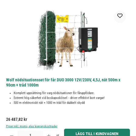
Wolf nödsituationsset för får DUO 3000 12V/230V, 4,5J, nät 500m x
90cm + tråd 1000m
Komplett uppsättning för varg nödsituationer för fåruppfödare.
Extremt hög säkerhet vid boskapsskötsel - driver effektivt bort vargar!
500 m elektroniskt nät + 1000 m tråd för dubbelt skydd
Ordinarie pris:
26 487,82 kr
Priser inkl. moms, plus leveranskostnader
Produktkvantitet: Ange önskat belopp eller använd knapparna för att öka eller minska kvantiteten.
LÄGG TILL I KUNDVAGNEN
st.