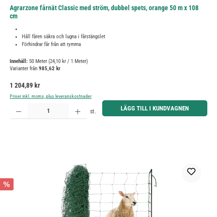
Agrarzone fårnät Classic med ström, dubbel spets, orange 50 m x 108
cm
Håll fåren säkra och lugna i fårstängslet
Förhindrar får från att rymma
Innehåll:
50 Meter
(24,10 kr / 1 Meter)
Varianter från
985,62 kr
Ordinarie pris:
1 204,89 kr
Priser inkl. moms, plus leveranskostnader
Produktkvantitet: Ange önskat belopp eller använd knapparna för att öka eller minska kvantiteten.
LÄGG TILL I KUNDVAGNEN
st.
%