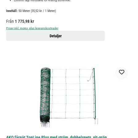
Extremt lågt motstånd för kraftig stöteffekt
Innehåll:
50 Meter
(35,52 kr / 1 Meter)
Ordinarie pris:
Från
1 775,98 kr
Priser inkl. moms, plus leveranskostnader
Detaljer
AKO fårnät TopLine Plus med ström, dubbelspets, vit-grön