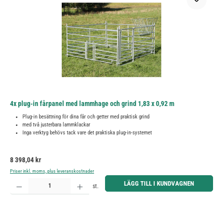
4x plug-in fårpanel med lammhage och grind 1,83 x 0,92 m
Plug-in besättning för dina får och getter med praktisk grind
med två justerbara lammklackar
Inga verktyg behövs tack vare det praktiska plug-in-systemet
Ordinarie pris:
8 398,04 kr
Priser inkl. moms, plus leveranskostnader
Produktkvantitet: Ange önskat belopp eller använd knapparna för att öka eller minska kvantiteten.
LÄGG TILL I KUNDVAGNEN
st.