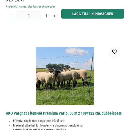
5 251,52 kr
Priser inkl. moms, plus leveranskostnader
Produktkvantitet: Ange önskat belopp eller använd knapparna för att öka eller minska kvantiteten.
LÄGG TILL I KUNDVAGNEN
st.
AKO Vargnät TitanNet Premium Vario, 50 m x 108/122 cm, dubbelspets
Effektivt skydd mot vargar och inkräktare
Maximal säkerhet för hjorden via plus/minus-anslutning