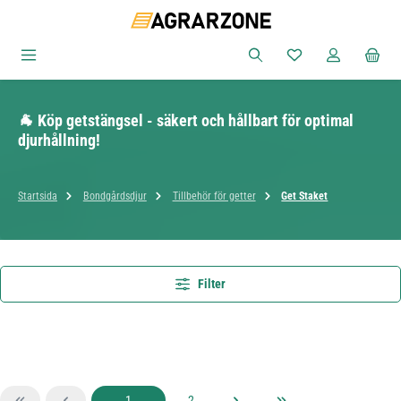
Hoppa till huvudinnehåll
Du har 0 objekt i ön
🐐 Köp getstängsel - säkert och hållbart för optimal
djurhållning!
Startsida
Bondgårdsdjur
Tillbehör för getter
Get Staket
Filter
Sida
Sida
1
2