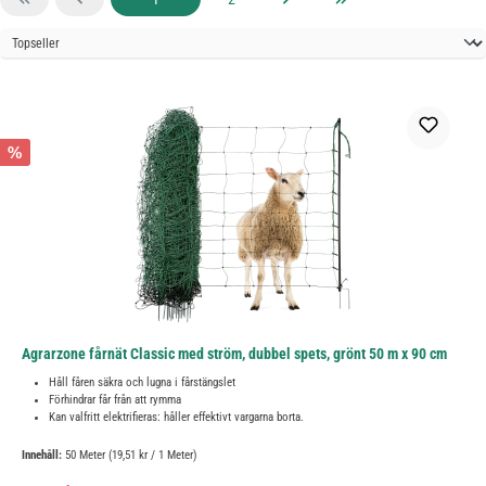
%
Agrarzone fårnät Classic med ström, dubbel spets, grönt 50 m x 90 cm
Håll fåren säkra och lugna i fårstängslet
Förhindrar får från att rymma
Kan valfritt elektrifieras: håller effektivt vargarna borta.
Innehåll:
50 Meter
(19,51 kr / 1 Meter)