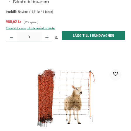
Förhindrar får från att rymma
Innehåll:
50 Meter
(19,71 kr / 1 Meter)
Försäljningspris:
Ordinarie pris:
985,62 kr
(11% sparat)
Priser inkl. moms, plus leveranskostnader
Produktkvantitet: Ange önskat belopp eller använd knapparna för att öka eller minska kvantiteten.
LÄGG TILL I KUNDVAGNEN
st.