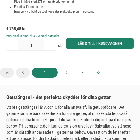
Plug-in-härd med 275 cm rambredd och grind
För dina får och getter
Inga verktyg behövs tack vare det praktiska plug-in-systemet
Ordinarie pris:
9 768,48 kr
Priser inkl. moms, plus leveranskostnader
Produktkvantitet: Ange önskat belopp eller använd knapparna för att öka eller minska kvantiteten.
LÄGG TILL I KUNDVAGNEN
st.
Sida
Sida
1
2
Getstängsel - det perfekta skyddet för dina getter
Ett bra getstängsel är A och O för alla ansvarsfulla getuppfödare. Det
garanterar inte bara säkerheten för dina getter, utan säkerställer också
optimal djurhållning och gör att du kan koncentrera dig helt på dina djurs
behov. På agrarzone.de hittar du ett stort urval av högkvalitativa stängsel
som är särskilt anpassade till getternas behov. Oavsett om du letar efter
ett getstängsel för din trädgård, betesmark eller rastgård - du kommer