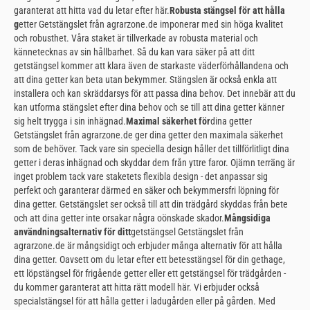
garanterat att hitta vad du letar efter här.
Robusta stängsel för att hålla
g
etter Getstängslet från agrarzone.de imponerar med sin höga kvalitet
och robusthet. Våra staket är tillverkade av robusta material och
kännetecknas av sin hållbarhet. Så du kan vara säker på att ditt
getstängsel kommer att klara även de starkaste väderförhållandena och
att dina getter kan beta utan bekymmer. Stängslen är också enkla att
installera och kan skräddarsys för att passa dina behov. Det innebär att du
kan utforma stängslet efter dina behov och se till att dina getter känner
sig helt trygga i sin inhägnad.
Maximal säkerhet för
dina getter
Getstängslet från agrarzone.de ger dina getter den maximala säkerhet
som de behöver. Tack vare sin speciella design håller det tillförlitligt dina
getter i deras inhägnad och skyddar dem från yttre faror. Ojämn terräng är
inget problem tack vare staketets flexibla design - det anpassar sig
perfekt och garanterar därmed en säker och bekymmersfri löpning för
dina getter. Getstängslet ser också till att din trädgård skyddas från bete
och att dina getter inte orsakar några oönskade skador.
Mångsidiga
användningsalternativ för ditt
getstängsel Getstängslet från
agrarzone.de är mångsidigt och erbjuder många alternativ för att hålla
dina getter. Oavsett om du letar efter ett betesstängsel för din gethage,
ett löpstängsel för frigående getter eller ett getstängsel för trädgården -
du kommer garanterat att hitta rätt modell här. Vi erbjuder också
specialstängsel för att hålla getter i ladugården eller på gården. Med