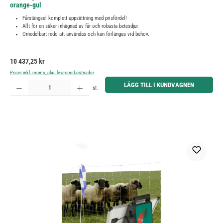
orange-gul
Fårstängsel komplett uppsättning med prisfördel!
Allt för en säker inhägnad av får och robusta betesdjur.
Omedelbart redo att användas och kan förlängas vid behov.
Ordinarie pris:
10 437,25 kr
Priser inkl. moms, plus leveranskostnader
Produktkvantitet: Ange önskat belopp eller använd knapparna för att öka eller minska kvantiteten.
LÄGG TILL I KUNDVAGNEN
st.