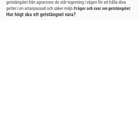
getstängslet från agrarzone.de står ingenting i vägen för att hålla dina
getter i en artanpassad och säker miljö.
Frågor och svar om getstängslet
:
Hur högt ska ett getstängsel vara?
Ett getstängsel bör vara minst 120 cm högt för att hålla dina getter säkra i
inhägnaden. På agrarzone.de erbjuder vi därför stängsel i olika höjder så
att du kan välja rätt stängsel för din getfarm.
Vilken typ av stängsel är bäst för att hålla getter?
Knutna nätstängsel är särskilt lämpliga för getuppfödning. Detta stängsel
är robust, hållbart och ger dina getter optimalt skydd. På agrarzone.de
hittar du ett stort urval av knutna nätstängsel i olika utföranden.
Vad är det bästa sättet att sätta upp getstängslet?
Getstängslet från agrarzone.de är lätt att montera och kan flexibelt
anpassas till dina behov. Du hittar detaljerade monteringsanvisningar i
produktbeskrivningen för respektive getstängsel. Om du har några frågor
kommer vi naturligtvis gärna att hjälpa dig med installationen.
Lita på
kvaliteten på agrarzone.de
På agrarzone.de lägger vi stor vikt vid kvalitet
och kundnöjdhet. Det är därför vi bara erbjuder högkvalitativa produkter
som uppfyller våra höga standarder. Getstängslet från agrarzone.de är
det perfekta valet för alla getfarmare som värdesätter säkerheten och
välbefinnandet för sina djur. Övertyga dig själv om vårt stora urval och
beställ ditt getstängsel idag. Om du har några ytterligare frågor finns vi