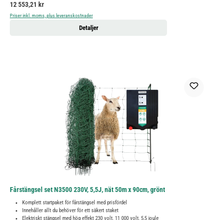
Ordinarie pris:
12 553,21 kr
Priser inkl. moms, plus leveranskostnader
Detaljer
Fårstängsel set N3500 230V, 5,5J, nät 50m x 90cm, grönt
Komplett startpaket för fårstängsel med prisfördel
Innehåller allt du behöver för ett säkert staket
Elektriskt stängsel med hög effekt 230 volt, 11 000 volt, 5,5 joule