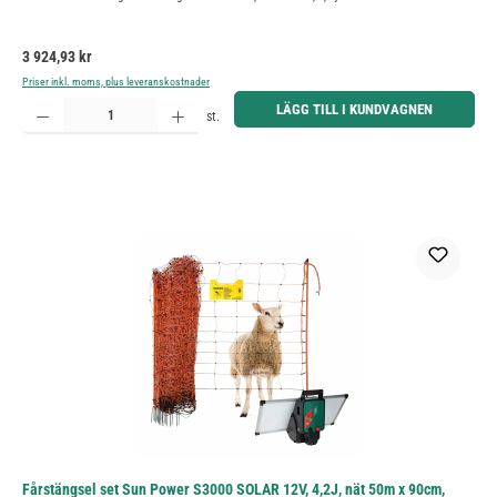
Ordinarie pris:
3 924,93 kr
Priser inkl. moms, plus leveranskostnader
Produktkvantitet: Ange önskat belopp eller använd knapparna för att öka eller minska kvantiteten.
LÄGG TILL I KUNDVAGNEN
st.
Fårstängsel set Sun Power S3000 SOLAR 12V, 4,2J, nät 50m x 90cm,