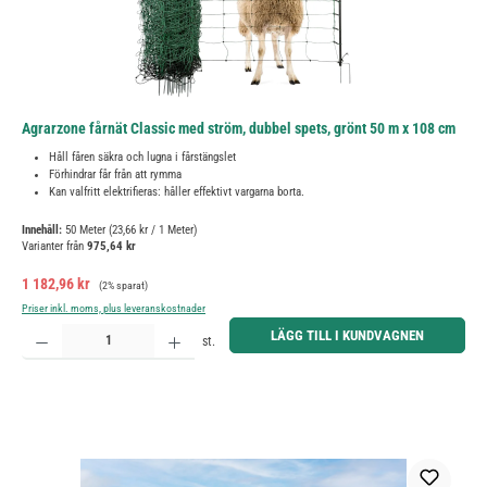
Agrarzone fårnät Classic med ström, dubbel spets, grönt 50 m x 108 cm
Håll fåren säkra och lugna i fårstängslet
Förhindrar får från att rymma
Kan valfritt elektrifieras: håller effektivt vargarna borta.
Innehåll:
50 Meter
(23,66 kr / 1 Meter)
Varianter från
975,64 kr
Försäljningspris:
Ordinarie pris:
1 182,96 kr
(2% sparat)
Priser inkl. moms, plus leveranskostnader
Produktkvantitet: Ange önskat belopp eller använd knapparna för att öka eller minska kvantiteten.
LÄGG TILL I KUNDVAGNEN
st.