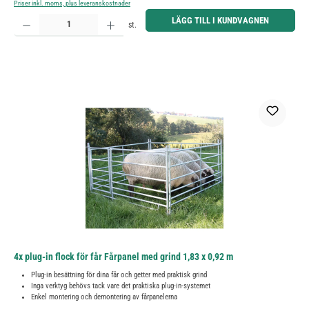
Priser inkl. moms, plus leveranskostnader
Produktkvantitet: Ange önskat belopp eller använd knapparna för att öka eller minska kvantiteten.
LÄGG TILL I KUNDVAGNEN
st.
4x plug-in flock för får Fårpanel med grind 1,83 x 0,92 m
Plug-in besättning för dina får och getter med praktisk grind
Inga verktyg behövs tack vare det praktiska plug-in-systemet
Enkel montering och demontering av fårpanelerna