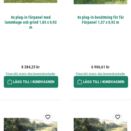
4x plug-in fårpanel med
4x plug-in besättning för får
lammhage och grind 1,83 x 0,92
Fårpanel 1,37 x 0,92 m
m
Ordinarie pris:
Ordinarie pris:
8 384,25 kr
6 906,61 kr
Priser inkl. moms, plus leveranskostnader
Priser inkl. moms, plus leveranskostnader
LÄGG TILL I KUNDVAGNEN
LÄGG TILL I KUNDVAGNEN