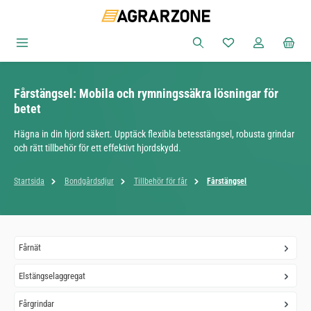
Hoppa till huvudinnehåll
Du har 0 objekt i ön
Fårstängsel: Mobila och rymningssäkra lösningar för
betet
Hägna in din hjord säkert. Upptäck flexibla betesstängsel, robusta grindar
och rätt tillbehör för ett effektivt hjordskydd.
Startsida
Bondgårdsdjur
Tillbehör för får
Fårstängsel
Fårnät
Elstängselaggregat
Fårgrindar