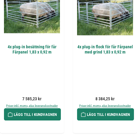
4x plug-in besättning för får
4x plug-in flock för får Fårpanel
Fårpanel 1,83 x 0,92 m
med grind 1,83 x 0,92 m
Ordinarie pris:
Ordinarie pris:
7 585,23 kr
8 384,25 kr
Priser inkl. moms, plus leveranskostnader
Priser inkl. moms, plus leveranskostnader
LÄGG TILL I KUNDVAGNEN
LÄGG TILL I KUNDVAGNEN