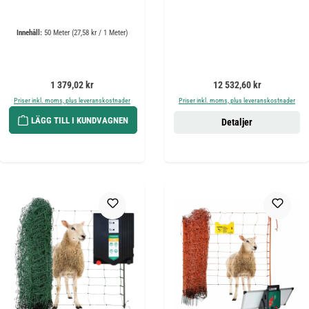
Innehåll:
50 Meter
(27,58 kr / 1 Meter)
Ordinarie pris:
Ordinarie pris:
1 379,02 kr
12 532,60 kr
Priser inkl. moms, plus leveranskostnader
Priser inkl. moms, plus leveranskostnader
LÄGG TILL I KUNDVAGNEN
Detaljer