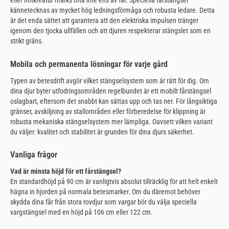
eller nötkreatur märks ofta inte ens av får. Speciella fårstängsel
kännetecknas av mycket hög ledningsförmåga och robusta ledare. Detta
är det enda sättet att garantera att den elektriska impulsen tränger
igenom den tjocka ullfällen och att djuren respekterar stängslet som en
strikt gräns.
Mobila och permanenta lösningar för varje gård
Typen av betesdrift avgör vilket stängselsystem som är rätt för dig. Om
dina djur byter utfodringsområden regelbundet är ett mobilt fårstängsel
oslagbart, eftersom det snabbt kan sättas upp och tas ner. För långsiktiga
gränser, avskiljning av stallområden eller förberedelse för klippning är
robusta mekaniska stängselsystem mer lämpliga. Oavsett vilken variant
du väljer: kvalitet och stabilitet är grunden för dina djurs säkerhet.
Vanliga frågor
Vad är minsta höjd för ett fårstängsel?
En standardhöjd på 90 cm är vanligtvis absolut tillräcklig för att helt enkelt
hägna in hjorden på normala betesmarker. Om du däremot behöver
skydda dina får från stora rovdjur som vargar bör du välja speciella
vargstängsel med en höjd på 106 cm eller 122 cm.