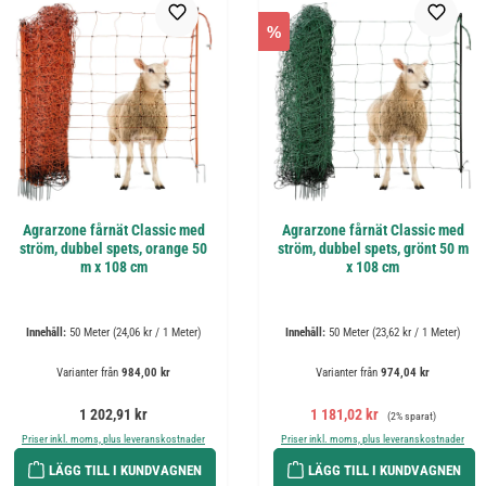
%
Agrarzone fårnät Classic med
Agrarzone fårnät Classic med
ström, dubbel spets, orange 50
ström, dubbel spets, grönt 50 m
m x 108 cm
x 108 cm
Innehåll:
50 Meter
(24,06 kr / 1 Meter)
Innehåll:
50 Meter
(23,62 kr / 1 Meter)
Varianter från
984,00 kr
Varianter från
974,04 kr
Ordinarie pris:
Försäljningspris:
Ordinarie pris:
1 202,91 kr
1 181,02 kr
(2% sparat)
Priser inkl. moms, plus leveranskostnader
Priser inkl. moms, plus leveranskostnader
LÄGG TILL I KUNDVAGNEN
LÄGG TILL I KUNDVAGNEN