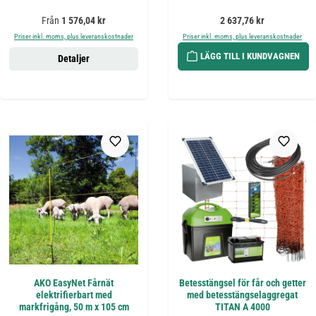
Ordinarie pris:
Ordinarie pris:
Från
1 576,04 kr
2 637,76 kr
Priser inkl. moms, plus leveranskostnader
Priser inkl. moms, plus leveranskostnader
LÄGG TILL I KUNDVAGNEN
Detaljer
AKO EasyNet Fårnät
Betesstängsel för får och getter
elektrifierbart med
med betesstängselaggregat
markfrigång, 50 m x 105 cm
TITAN A 4000