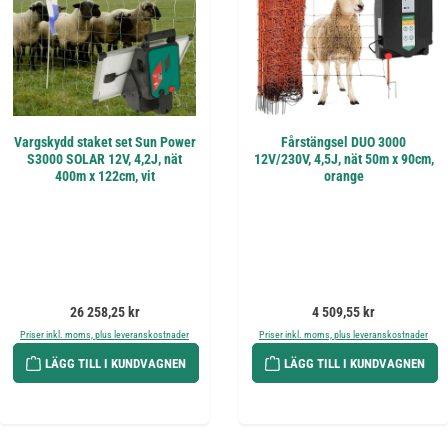
Vargskydd staket set Sun Power
Fårstängsel DUO 3000
S3000 SOLAR 12V, 4,2J, nät
12V/230V, 4,5J, nät 50m x 90cm,
400m x 122cm, vit
orange
Ordinarie pris:
Ordinarie pris:
26 258,25 kr
4 509,55 kr
Priser inkl. moms, plus leveranskostnader
Priser inkl. moms, plus leveranskostnader
LÄGG TILL I KUNDVAGNEN
LÄGG TILL I KUNDVAGNEN