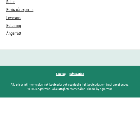
Retur
Bevis på expertis
Leverans
Betalning
Ångerrätt
Företag
Information
Alla priser inkl moms plus
fraktkostnader
och eventuella fraktkostnader, om inget annat anges.
© 2026 Agrarzone - Alla rättigheter förbehållna. Theme by Agrarzone