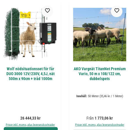
Wolf nödsituationsset för får
AKO Vargnät TitanNet Premium
DUO 3000 12V/230V, 4,5J, nät
Vario, 50 m x 108/122 cm,
500m x 90cm + tråd 1000m
dubbelspets
Innehåll:
50 Meter
(35,46 kr / 1 Meter)
Ordinarie pris:
Ordinarie pris:
26 444,33 kr
Från
1 773,06 kr
Priser inkl. moms, plus leveranskostnader
Priser inkl. moms, plus leveranskostnader