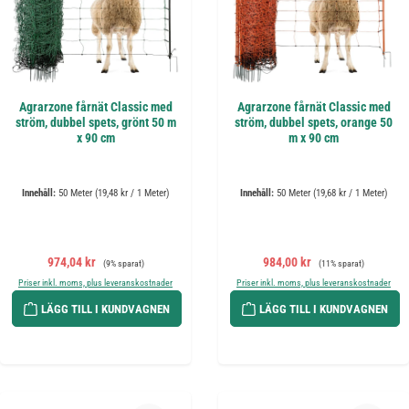
Agrarzone fårnät Classic med
Agrarzone fårnät Classic med
ström, dubbel spets, grönt 50 m
ström, dubbel spets, orange 50
x 90 cm
m x 90 cm
Innehåll:
50 Meter
(19,48 kr / 1 Meter)
Innehåll:
50 Meter
(19,68 kr / 1 Meter)
Försäljningspris:
Ordinarie pris:
Försäljningspris:
Ordinarie pris:
974,04 kr
984,00 kr
(9% sparat)
(11% sparat)
Priser inkl. moms, plus leveranskostnader
Priser inkl. moms, plus leveranskostnader
LÄGG TILL I KUNDVAGNEN
LÄGG TILL I KUNDVAGNEN