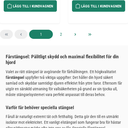
LÄGG TILL I KUNDVAGNEN
LÄGG TILL I KUNDVAGNEN
Sida
Sida
1
2
Fårstängsel: Pålitligt skydd och maximal flexibilitet för din
hjord
Valet av rätt stängsel är avgörande för fårhållningen. Ett högkvalitativt
fårstängsel
uppfyller två viktiga uppgifter: Det håller din hjord säkert
samlad och skyddar samtidigt djuren effektivt från yttre faror. Eftersom får
utgör en särskild utmaning för vallsäkerheten på grund av sin tjocka ull,
måste stängselsystemet vara perfekt anpassat till deras behov.
Varför får behöver speciella stängsel
Fårull är naturligt extremt tät och fetthaltig. Detta gör den till en utmärkt
isolator mot elektricitet. Ett vanligt elstängsel som fungerar bra för hästar