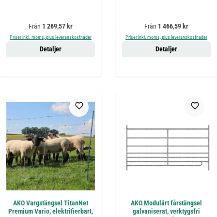
Ordinarie pris:
Ordinarie pris:
Från
1 269,57 kr
Från
1 466,59 kr
Priser inkl. moms, plus leveranskostnader
Priser inkl. moms, plus leveranskostnader
Detaljer
Detaljer
AKO Vargstängsel TitanNet
AKO Modulärt fårstängsel
Premium Vario, elektrifierbart,
galvaniserat, verktygsfri