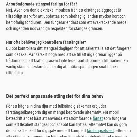
Är strömförande stängsel farliga för får?
Nej. Även om den elektriska impulsen från ett elstängselaggregat är
tillräckligt stark för att uppfattas som obehaglig, är den mycket kort och
helt ofarlig för djuren. Den fungerar endast som ett avskräckande medel
och inger den nödvändiga respekten för stängselgränsen.
Hur ofta behöver jag kontrollera fårstängslet?
Du bör kontrollera ditt stängsel dagligen för att säkerställa att det fungerar
som det ska. Var särskilt noga med att se till att inga grenar ligger på
trådarna och att kraftig gräsväxt inte leder bort strömmen till marken. En
vanlig stängseltestare hjälper dig att mäta spänningen snabbt och
tillförlitligt.
Det perfekt anpassade stängslet för dina behov
För att hägna in dina djur med fullständig säkerhet erbjuder
fårstängselkategorin dig en mängd beprövade alternativ. För mobil
betesdrift är det bäst att använda ett strömförande
fårnät
som fungerar
som ett flexibelt stängsel och snabbt kan flyttas. Alternativt kan du göra
det särskilt enkelt för dig själv med ett komplett
fårstängsels set
, eftersom
alla stängselkomponenter här redan är perfekt matchade med varandra.