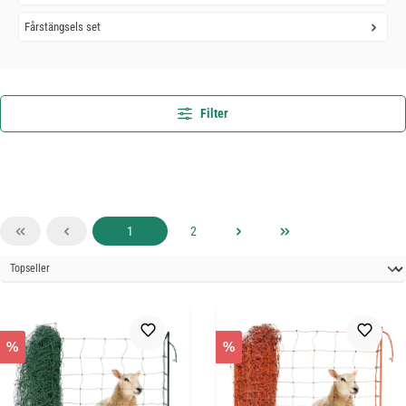
Fårstängsels set
Filter
Sida
Sida
1
2
%
%