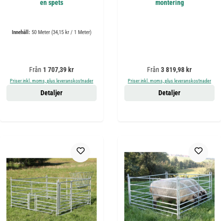
en spets
montering
Innehåll:
50 Meter
(34,15 kr / 1 Meter)
Ordinarie pris:
Ordinarie pris:
Från
1 707,39 kr
Från
3 819,98 kr
Priser inkl. moms, plus leveranskostnader
Priser inkl. moms, plus leveranskostnader
Detaljer
Detaljer