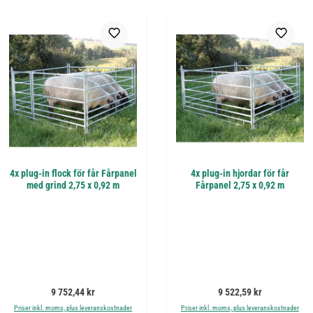
4x plug-in flock för får Fårpanel
4x plug-in hjordar för får
med grind 2,75 x 0,92 m
Fårpanel 2,75 x 0,92 m
Ordinarie pris:
Ordinarie pris:
9 752,44 kr
9 522,59 kr
Priser inkl. moms, plus leveranskostnader
Priser inkl. moms, plus leveranskostnader