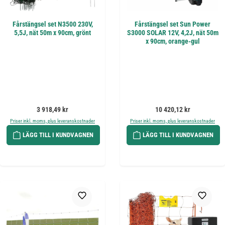
Fårstängsel set N3500 230V,
Fårstängsel set Sun Power
5,5J, nät 50m x 90cm, grönt
S3000 SOLAR 12V, 4,2J, nät 50m
x 90cm, orange-gul
Ordinarie pris:
Ordinarie pris:
3 918,49 kr
10 420,12 kr
Priser inkl. moms, plus leveranskostnader
Priser inkl. moms, plus leveranskostnader
LÄGG TILL I KUNDVAGNEN
LÄGG TILL I KUNDVAGNEN