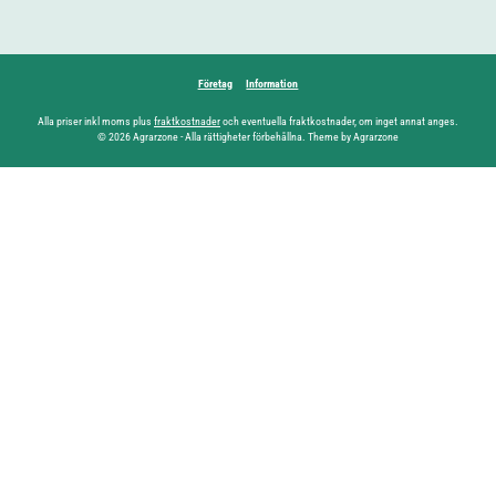
Företag
Information
Alla priser inkl moms plus
fraktkostnader
och eventuella fraktkostnader, om inget annat anges.
© 2026 Agrarzone - Alla rättigheter förbehållna. Theme by Agrarzone