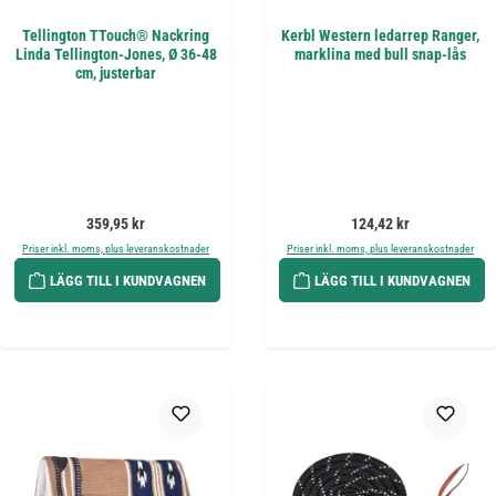
Tellington TTouch® Nackring
Kerbl Western ledarrep Ranger,
Linda Tellington-Jones, Ø 36-48
marklina med bull snap-lås
cm, justerbar
Ordinarie pris:
Ordinarie pris:
359,95 kr
124,42 kr
Priser inkl. moms, plus leveranskostnader
Priser inkl. moms, plus leveranskostnader
LÄGG TILL I KUNDVAGNEN
LÄGG TILL I KUNDVAGNEN