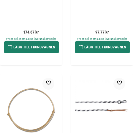
Ordinarie pris:
Ordinarie pris:
174,67 kr
97,77 kr
Priser inkl. moms, plus leveranskostnader
Priser inkl. moms, plus leveranskostnader
LÄGG TILL I KUNDVAGNEN
LÄGG TILL I KUNDVAGNEN