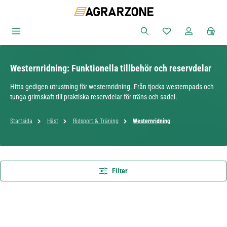
Hoppa till huvudinnehåll
Du har 0 objekt i ön
Westernridning: Funktionella tillbehör och reservdelar
Hitta gedigen utrustning för westernridning. Från tjocka westernpads och
tunga grimskaft till praktiska reservdelar för träns och sadel.
Startsida
Häst
Ridsport & Träning
Westernridning
Filter