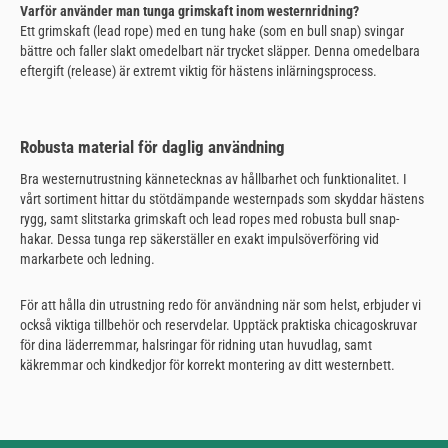
Varför använder man tunga grimskaft inom westernridning?
Ett grimskaft (lead rope) med en tung hake (som en bull snap) svingar
bättre och faller slakt omedelbart när trycket släpper. Denna omedelbara
eftergift (release) är extremt viktig för hästens inlärningsprocess.
Robusta material för daglig användning
Bra westernutrustning kännetecknas av hållbarhet och funktionalitet. I
vårt sortiment hittar du stötdämpande westernpads som skyddar hästens
rygg, samt slitstarka grimskaft och lead ropes med robusta bull snap-
hakar. Dessa tunga rep säkerställer en exakt impulsöverföring vid
markarbete och ledning.
För att hålla din utrustning redo för användning när som helst, erbjuder vi
också viktiga tillbehör och reservdelar. Upptäck praktiska chicagoskruvar
för dina läderremmar, halsringar för ridning utan huvudlag, samt
käkremmar och kindkedjor för korrekt montering av ditt westernbett.