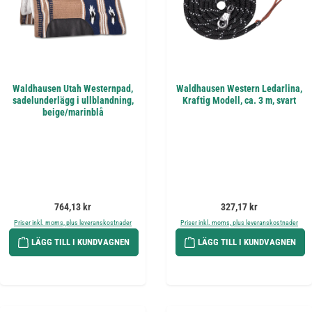
Waldhausen Utah Westernpad,
Waldhausen Western Ledarlina,
sadelunderlägg i ullblandning,
Kraftig Modell, ca. 3 m, svart
beige/marinblå
Ordinarie pris:
Ordinarie pris:
764,13 kr
327,17 kr
Priser inkl. moms, plus leveranskostnader
Priser inkl. moms, plus leveranskostnader
LÄGG TILL I KUNDVAGNEN
LÄGG TILL I KUNDVAGNEN