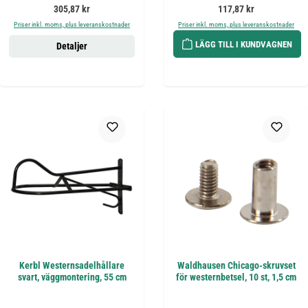
Ordinarie pris:
Ordinarie pris:
305,87 kr
117,87 kr
Priser inkl. moms, plus leveranskostnader
Priser inkl. moms, plus leveranskostnader
LÄGG TILL I KUNDVAGNEN
Detaljer
Kerbl Westernsadelhållare
Waldhausen Chicago-skruvset
svart, väggmontering, 55 cm
för westernbetsel, 10 st, 1,5 cm