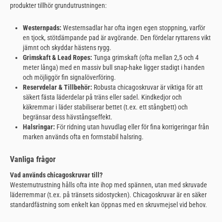
produkter tillhör grundutrustningen:
Westernpads:
Westernsadlar har ofta ingen egen stoppning, varför
en tjock, stötdämpande pad är avgörande. Den fördelar ryttarens vikt
jämnt och skyddar hästens rygg.
Grimskaft & Lead Ropes:
Tunga grimskaft (ofta mellan 2,5 och 4
meter långa) med en massiv bull snap-hake ligger stadigt i handen
och möjliggör fin signalöverföring.
Reservdelar & Tillbehör:
Robusta chicagoskruvar är viktiga för att
säkert fästa läderdelar på träns eller sadel. Kindkedjor och
käkremmar i läder stabiliserar bettet (t.ex. ett stångbett) och
begränsar dess hävstångseffekt.
Halsringar:
För ridning utan huvudlag eller för fina korrigeringar från
marken används ofta en formstabil halsring.
Vanliga frågor
Vad används chicagoskruvar till?
Westernutrustning hålls ofta inte ihop med spännen, utan med skruvade
läderremmar (t.ex. på tränsets sidostycken). Chicagoskruvar är en säker
standardfästning som enkelt kan öppnas med en skruvmejsel vid behov.