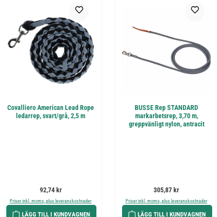
Covalliero American Lead Rope
BUSSE Rep STANDARD
ledarrep, svart/grå, 2,5 m
markarbetsrep, 3,70 m,
greppvänligt nylon, antracit
Ordinarie pris:
Ordinarie pris:
92,74 kr
305,87 kr
Priser inkl. moms, plus leveranskostnader
Priser inkl. moms, plus leveranskostnader
LÄGG TILL I KUNDVAGNEN
LÄGG TILL I KUNDVAGNEN