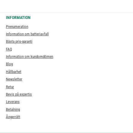
INFORMATION
Prenumeration
Information om batteriavfall
Bästa pris-garanti
FAQ
Information om kundomdömen
Blog
Hållbarhet
Newsletter
Retur
Bevis på expertis
Leverans
Betalning
Ångerrätt