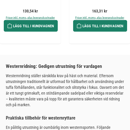
Ordinarie pris:
Ordinarie pris:
130,54 kr
163,31 kr
Priser inkl. moms, plus leveranskostnader
Priser inkl. moms, plus leveranskostnader
LÄGG TILL I KUNDVAGNEN
LÄGG TILL I KUNDVAGNEN
Westernridning: Gedigen utrustning för vardagen
Westernridning ställer särskilda krav på häst och material. Eftersom
utrustningen traditionellt är utformad för hållbarhet och användning under
tuffa förhållanden, står funktionalitet och slitstyrka i fokus. Oavsett om det
är ett tungt grimskaft, en stötdämpande sadelpad eller viktiga reservdelar
– kvaliteten måste vara på topp för att garantera säkerheten vid ridning
och på marken.
Praktiska tillbehör för westernryttare
En pålitlig utrustning är oumbärlig inom westernsporten. Följande