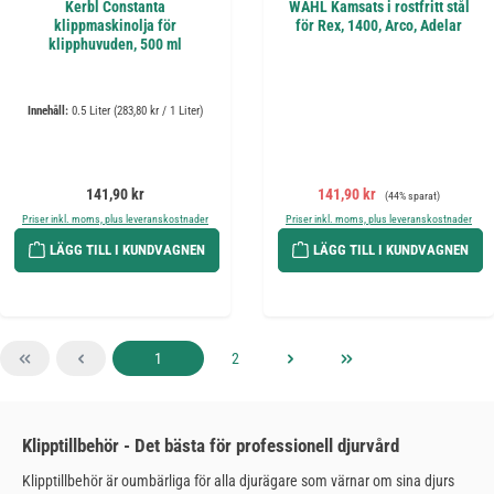
Kerbl Constanta
WAHL Kamsats i rostfritt stål
klippmaskinolja för
för Rex, 1400, Arco, Adelar
klipphuvuden, 500 ml
Innehåll:
0.5 Liter
(283,80 kr / 1 Liter)
Ordinarie pris:
Försäljningspris:
Ordinarie pris:
141,90 kr
141,90 kr
(44% sparat)
Priser inkl. moms, plus leveranskostnader
Priser inkl. moms, plus leveranskostnader
LÄGG TILL I KUNDVAGNEN
LÄGG TILL I KUNDVAGNEN
Sida
Sida
1
2
Klipptillbehör - Det bästa för professionell djurvård
Klipptillbehör är oumbärliga för alla djurägare som värnar om sina djurs