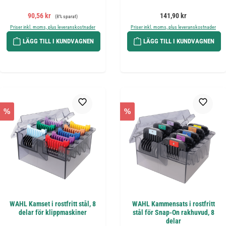
Försäljningspris:
Ordinarie pris:
Ordinarie pris:
90,56 kr
141,90 kr
(8% sparat)
Priser inkl. moms, plus leveranskostnader
Priser inkl. moms, plus leveranskostnader
LÄGG TILL I KUNDVAGNEN
LÄGG TILL I KUNDVAGNEN
%
%
WAHL Kamset i rostfritt stål, 8
WAHL Kammensats i rostfritt
delar för klippmaskiner
stål för Snap-On rakhuvud, 8
delar