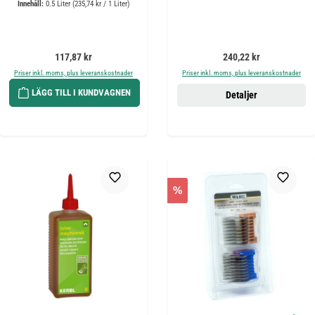
Innehåll:
0.5 Liter
(235,74 kr / 1 Liter)
Ordinarie pris:
Ordinarie pris:
117,87 kr
240,22 kr
Priser inkl. moms, plus leveranskostnader
Priser inkl. moms, plus leveranskostnader
LÄGG TILL I KUNDVAGNEN
Detaljer
%