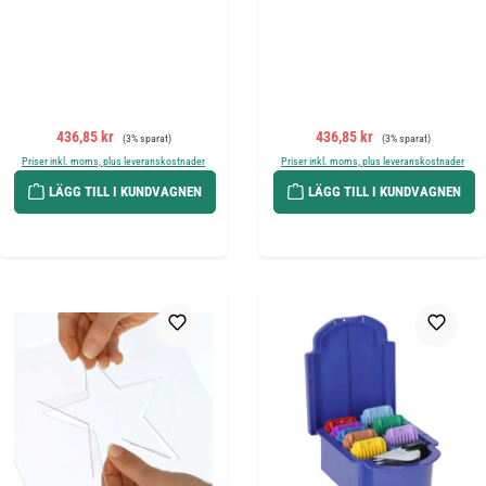
Försäljningspris:
Ordinarie pris:
Försäljningspris:
Ordinarie pris:
436,85 kr
436,85 kr
(3% sparat)
(3% sparat)
Priser inkl. moms, plus leveranskostnader
Priser inkl. moms, plus leveranskostnader
LÄGG TILL I KUNDVAGNEN
LÄGG TILL I KUNDVAGNEN