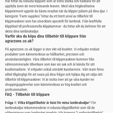
Här hittar du robusta klippare som är extra starka och hållbara för att
uppfylla även de mest krävande kraven. Med våra högkvalitativa
klippelement uppnår du bästa resultat när du klipper pälsen på dina djur. I
kategorin "Farm supplies" hittar du ett brett urval av tillbehör till
klippmaskiner som har utvecklats speciellt för lantbruk. Från kraftfulla
klippblad till professionella klippkammar - du hittar allt du behöver för att
sköta dina lantbruksdjur.
Varför ska du köpa dina tillbehör till klippare från
agrarzone.co.uk?
På agrarzone.co.uk lägger vi stor vikt vid kvalitet. Vi erbjuder endast
produkter som kännetecknas av hållbarhet, precision och
användarvänlighet. Våra tillbehör till klippmaskiner kommer från
välrenommerade tillverkare som kan sin sak och är kända för sitt
kvalitetsarbete. Vi erbjuder också utmärkt kundservice. Vårt team finns
alltid tillgängligt för att svara på dina frågor och hjälpa dig att välja rätt
tillbehör till klippmaskiner. Vi är stolta över att ge våra kunder en
shoppingupplevelse som kännetecknas av hög kvalitet och
professionalism.
FAQ - Tillbehör till klippare
Fråga 1: Vilka klipptillbehör är bäst för mina lantbruksdjur
? För
lantbruksdjur rekommenderar vi robusta klipptillbehör som tål de
påfrestningar som lantbruket innebär. Vår kategori "Lantbrukstillbehör"