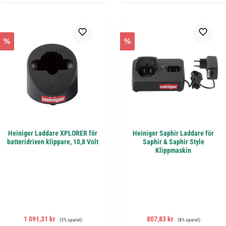
%
%
Heiniger Laddare XPLORER för
Heiniger Saphir Laddare för
batteridriven klippare, 10,8 Volt
Saphir & Saphir Style
Klippmaskin
Försäljningspris:
Ordinarie pris:
Försäljningspris:
Ordinarie pris:
1 091,31 kr
807,83 kr
(5% sparat)
(8% sparat)