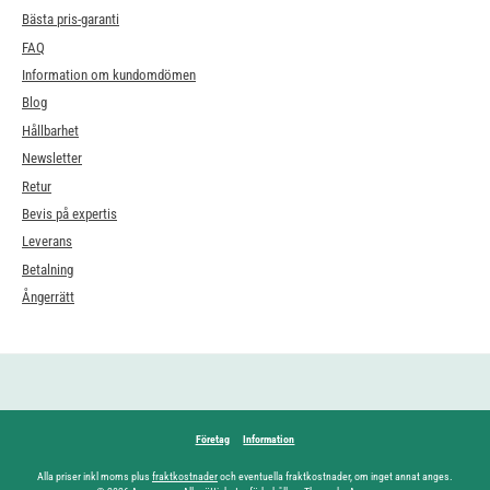
Bästa pris-garanti
FAQ
Information om kundomdömen
Blog
Hållbarhet
Newsletter
Retur
Bevis på expertis
Leverans
Betalning
Ångerrätt
Företag
Information
Alla priser inkl moms plus
fraktkostnader
och eventuella fraktkostnader, om inget annat anges.