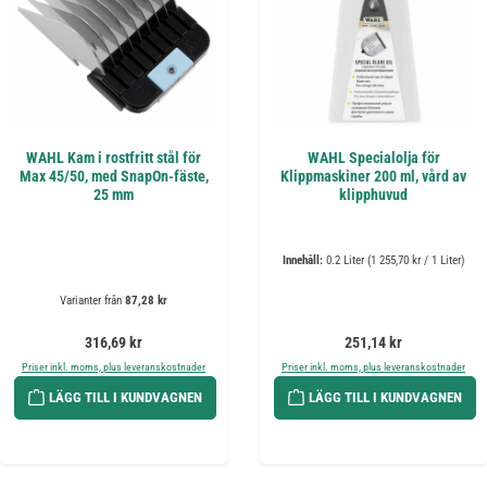
WAHL Kam i rostfritt stål för
WAHL Specialolja för
Max 45/50, med SnapOn-fäste,
Klippmaskiner 200 ml, vård av
25 mm
klipphuvud
Innehåll:
0.2 Liter
(1 255,70 kr / 1 Liter)
Varianter från
87,28 kr
Ordinarie pris:
Ordinarie pris:
316,69 kr
251,14 kr
Priser inkl. moms, plus leveranskostnader
Priser inkl. moms, plus leveranskostnader
LÄGG TILL I KUNDVAGNEN
LÄGG TILL I KUNDVAGNEN