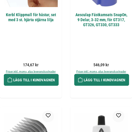
Kerbl Klippmall för hästar, set
Aesculap Fästkamsats SnapOn,
med 3 st. hjärta stjärna lilja
9 Delar, 3-32 mm, för GT317,
GT326, GT330, GT333
Ordinarie pris:
Ordinarie pris:
174,67 kr
546,09 kr
Priser inkl. moms, plus leveranskostnader
Priser inkl. moms, plus leveranskostnader
LÄGG TILL I KUNDVAGNEN
LÄGG TILL I KUNDVAGNEN