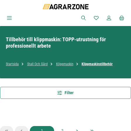
Hoppa till huvudinnehåll
Du har 0 objekt i ön
Tillbehör till klippmaskin: TOPP-utrustning för
professionellt arbete
Startsida
Stall Och Gård
Klippmaskin
Klippmaskinstillbehör
Filter
Sida
Sida
1
2