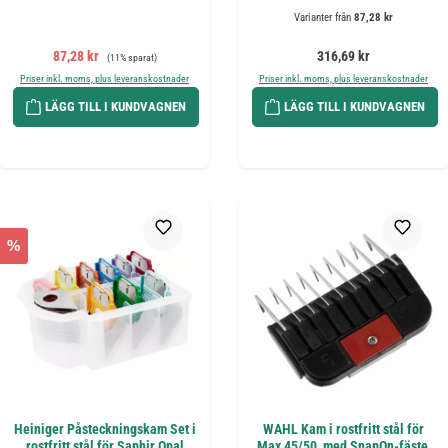
Varianter från
87,28 kr
Försäljningspris:
Ordinarie pris:
Ordinarie pris:
87,28 kr
316,69 kr
(11% sparat)
Priser inkl. moms, plus leveranskostnader
Priser inkl. moms, plus leveranskostnader
LÄGG TILL I KUNDVAGNEN
LÄGG TILL I KUNDVAGNEN
%
Heiniger Påsteckningskam Set i
WAHL Kam i rostfritt stål för
rostfritt stål för Saphir Opal
Max 45/50, med SnapOn-fäste,