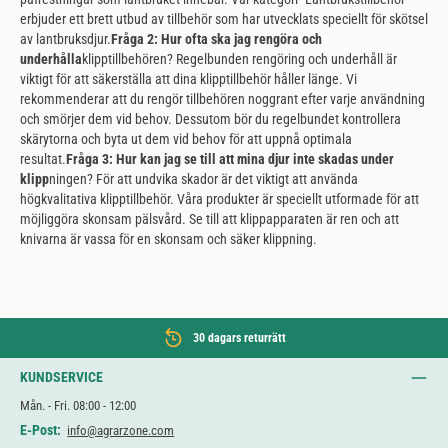
erbjuder ett brett utbud av tillbehör som har utvecklats speciellt för skötsel
av lantbruksdjur.
Fråga 2: Hur ofta ska jag rengöra och
underhålla
klipptillbehören? Regelbunden rengöring och underhåll är
viktigt för att säkerställa att dina klipptillbehör håller länge. Vi
rekommenderar att du rengör tillbehören noggrant efter varje användning
och smörjer dem vid behov. Dessutom bör du regelbundet kontrollera
skärytorna och byta ut dem vid behov för att uppnå optimala
resultat.
Fråga 3: Hur kan jag se till att mina djur inte skadas under
klipp
ningen? För att undvika skador är det viktigt att använda
högkvalitativa klipptillbehör. Våra produkter är speciellt utformade för att
möjliggöra skonsam pälsvård. Se till att klippapparaten är ren och att
knivarna är vassa för en skonsam och säker klippning.
30 dagars returrätt
KUNDSERVICE
Mån. - Fri. 08:00 - 12:00
E-Post:
info@agrarzone.com