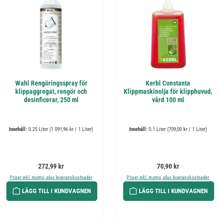
Wahl Rengöringsspray för
Kerbl Constanta
klippaggregat, rengör och
Klippmaskinolja för klipphuvud,
desinficerar, 250 ml
vård 100 ml
Innehåll:
0.25 Liter
(1 091,96 kr / 1 Liter)
Innehåll:
0.1 Liter
(709,00 kr / 1 Liter)
Ordinarie pris:
Ordinarie pris:
272,99 kr
70,90 kr
Priser inkl. moms, plus leveranskostnader
Priser inkl. moms, plus leveranskostnader
LÄGG TILL I KUNDVAGNEN
LÄGG TILL I KUNDVAGNEN