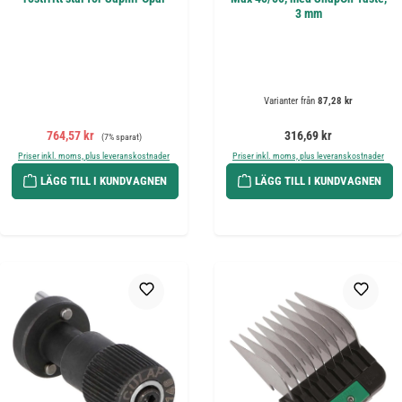
3 mm
Varianter från
87,28 kr
Försäljningspris:
Ordinarie pris:
Ordinarie pris:
764,57 kr
316,69 kr
(7% sparat)
Priser inkl. moms, plus leveranskostnader
Priser inkl. moms, plus leveranskostnader
LÄGG TILL I KUNDVAGNEN
LÄGG TILL I KUNDVAGNEN