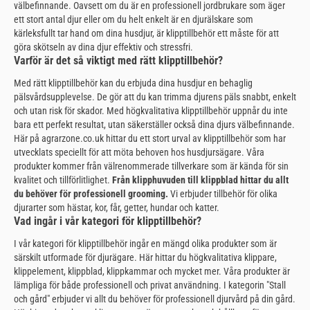
välbefinnande. Oavsett om du är en professionell jordbrukare som äger
ett stort antal djur eller om du helt enkelt är en djurälskare som
kärleksfullt tar hand om dina husdjur, är klipptillbehör ett måste för att
göra skötseln av dina djur effektiv och stressfri.
Varför är det så viktigt med rätt klipptillbehör?
Med rätt klipptillbehör kan du erbjuda dina husdjur en behaglig
pälsvårdsupplevelse. De gör att du kan trimma djurens päls snabbt, enkelt
och utan risk för skador. Med högkvalitativa klipptillbehör uppnår du inte
bara ett perfekt resultat, utan säkerställer också dina djurs välbefinnande.
Här på agrarzone.co.uk hittar du ett stort urval av klipptillbehör som har
utvecklats speciellt för att möta behoven hos husdjursägare. Våra
produkter kommer från välrenommerade tillverkare som är kända för sin
kvalitet och tillförlitlighet.
Från klipphuvuden till klippblad hittar du allt
du behöver för professionell grooming.
Vi erbjuder tillbehör för olika
djurarter som hästar, kor, får, getter, hundar och katter.
Vad ingår i vår kategori för klipptillbehör?
I vår kategori för klipptillbehör ingår en mängd olika produkter som är
särskilt utformade för djurägare. Här hittar du högkvalitativa klippare,
klippelement, klippblad, klippkammar och mycket mer. Våra produkter är
lämpliga för både professionell och privat användning. I kategorin "Stall
och gård" erbjuder vi allt du behöver för professionell djurvård på din gård.