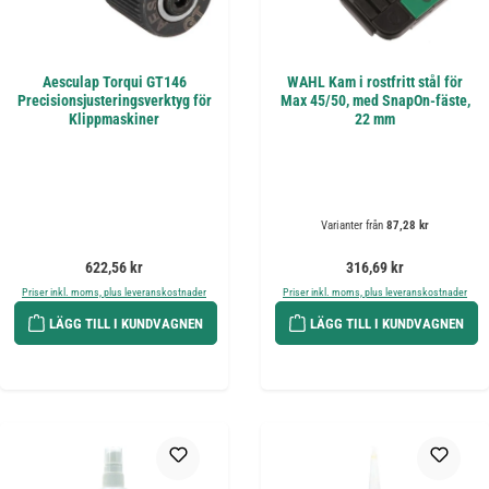
Aesculap Torqui GT146
WAHL Kam i rostfritt stål för
Precisionsjusteringsverktyg för
Max 45/50, med SnapOn-fäste,
Klippmaskiner
22 mm
Varianter från
87,28 kr
Ordinarie pris:
Ordinarie pris:
622,56 kr
316,69 kr
Priser inkl. moms, plus leveranskostnader
Priser inkl. moms, plus leveranskostnader
LÄGG TILL I KUNDVAGNEN
LÄGG TILL I KUNDVAGNEN