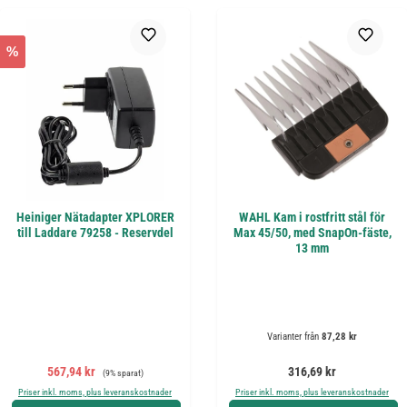
%
Heiniger Nätadapter XPLORER
WAHL Kam i rostfritt stål för
till Laddare 79258 - Reservdel
Max 45/50, med SnapOn-fäste,
13 mm
Varianter från
87,28 kr
Försäljningspris:
Ordinarie pris:
Ordinarie pris:
567,94 kr
316,69 kr
(9% sparat)
Priser inkl. moms, plus leveranskostnader
Priser inkl. moms, plus leveranskostnader