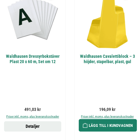
Waldhausen Dressyrbokstäver
Waldhausen Cavalettiblock – 3
Plast 20 x 60 m, Set om 12
höjder, stapelbar, plast, gul
Ordinarie pris:
Ordinarie pris:
491,03 kr
196,09 kr
Priser inkl. moms, plus leveranskostnader
Priser inkl. moms, plus leveranskostnader
LÄGG TILL I KUNDVAGNEN
Detaljer