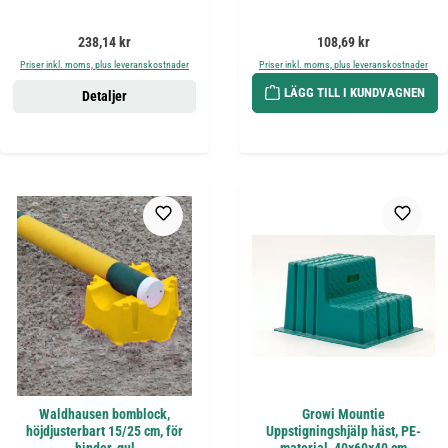
Ordinarie pris:
Ordinarie pris:
238,14 kr
108,69 kr
Priser inkl. moms, plus leveranskostnader
Priser inkl. moms, plus leveranskostnader
LÄGG TILL I KUNDVAGNEN
Detaljer
Waldhausen bomblock,
Growi Mountie
höjdjusterbart 15/25 cm, för
Uppstigningshjälp häst, PE-