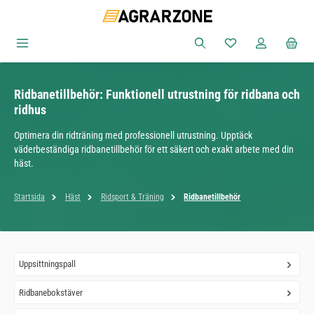
Hoppa till huvudinnehåll
Du har 0 objekt i ön
Ridbanetillbehör: Funktionell utrustning för ridbana och
ridhus
Optimera din ridträning med professionell utrustning. Upptäck
väderbeständiga ridbanetillbehör för ett säkert och exakt arbete med din
häst.
Startsida
Häst
Ridsport & Träning
Ridbanetillbehör
Uppsittningspall
Ridbanebokstäver