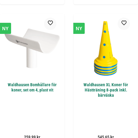
NY
NY
Waldhausen Bomhållare för
Waldhausen XL Koner för
koner, set om 4, plast vit
Hästträning 8-pack inkl.
bärväska
Ordinarie pris:
Ordinarie pris:
259,99 kr
545,65 kr