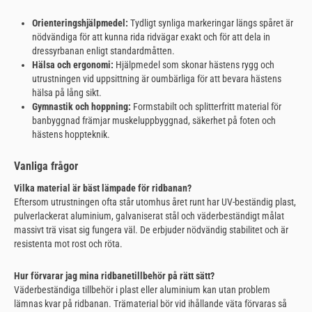
Orienteringshjälpmedel:
Tydligt synliga markeringar längs spåret är
nödvändiga för att kunna rida ridvägar exakt och för att dela in
dressyrbanan enligt standardmåtten.
Hälsa och ergonomi:
Hjälpmedel som skonar hästens rygg och
utrustningen vid uppsittning är oumbärliga för att bevara hästens
hälsa på lång sikt.
Gymnastik och hoppning:
Formstabilt och splitterfritt material för
banbyggnad främjar muskeluppbyggnad, säkerhet på foten och
hästens hoppteknik.
Vanliga frågor
Vilka material är bäst lämpade för ridbanan?
Eftersom utrustningen ofta står utomhus året runt har UV-beständig plast,
pulverlackerat aluminium, galvaniserat stål och väderbeständigt målat
massivt trä visat sig fungera väl. De erbjuder nödvändig stabilitet och är
resistenta mot rost och röta.
Hur förvarar jag mina ridbanetillbehör på rätt sätt?
Väderbeständiga tillbehör i plast eller aluminium kan utan problem
lämnas kvar på ridbanan. Trämaterial bör vid ihållande väta förvaras så