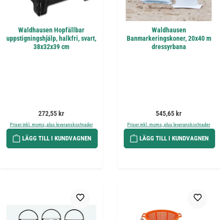
Waldhausen Hopfällbar
Waldhausen
uppstigningshjälp, halkfri, svart,
Banmarkeringskoner, 20x40 m
38x32x39 cm
dressyrbana
Ordinarie pris:
Ordinarie pris:
272,55 kr
545,65 kr
Priser inkl. moms, plus leveranskostnader
Priser inkl. moms, plus leveranskostnader
LÄGG TILL I KUNDVAGNEN
LÄGG TILL I KUNDVAGNEN