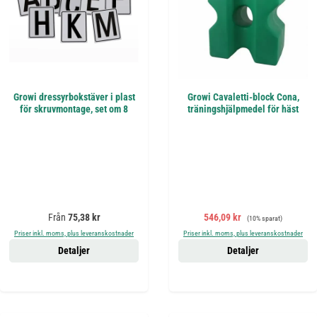
Growi dressyrbokstäver i plast
Growi Cavaletti-block Cona,
för skruvmontage, set om 8
träningshjälpmedel för häst
Ordinarie pris:
Försäljningspris:
Ordinarie pris:
Från
75,38 kr
546,09 kr
(10% sparat)
Priser inkl. moms, plus leveranskostnader
Priser inkl. moms, plus leveranskostnader
Detaljer
Detaljer