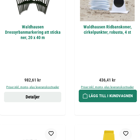
Waldhausen
Waldhausen Ridbanskoner,
Dressyrbanmarkering att sticka
cirkelpunkter, robusta, 4 st
ner, 20 x 40 m
Ordinarie pris:
Ordinarie pris:
982,61 kr
436,41 kr
Priser inkl. moms, plus leveranskostnader
Priser inkl. moms, plus leveranskostnader
LÄGG TILL I KUNDVAGNEN
Detaljer