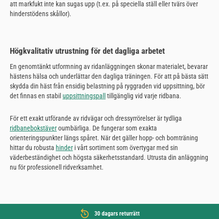
att markfukt inte kan sugas upp (t.ex. på speciella ställ eller tvärs över
hinderstödens skållor).
Högkvalitativ utrustning för det dagliga arbetet
En genomtänkt utformning av ridanläggningen skonar materialet, bevarar
hästens hälsa och underlättar den dagliga träningen. För att på bästa sätt
skydda din häst från ensidig belastning på ryggraden vid uppsittning, bör
det finnas en stabil
uppsittningspall
tillgänglig vid varje ridbana.
För ett exakt utförande av ridvägar och dressyrrörelser är tydliga
ridbanebokstäver
oumbärliga. De fungerar som exakta
orienteringspunkter längs spåret. När det gäller hopp- och bomträning
hittar du robusta
hinder
i vårt sortiment som övertygar med sin
väderbeständighet och högsta säkerhetsstandard. Utrusta din anläggning
nu för professionell ridverksamhet.
30 dagars returrätt