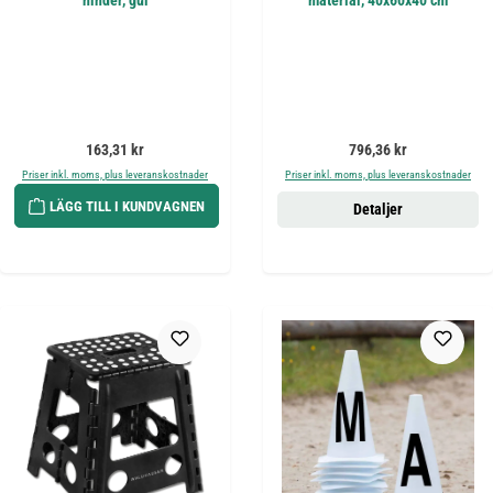
hinder, gul
material, 40x60x40 cm
Ordinarie pris:
Ordinarie pris:
163,31 kr
796,36 kr
Priser inkl. moms, plus leveranskostnader
Priser inkl. moms, plus leveranskostnader
LÄGG TILL I KUNDVAGNEN
Detaljer