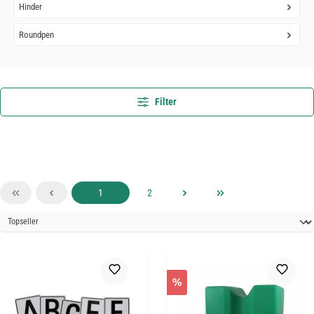
Hinder
Roundpen
Filter
Sida
Sida
1
2
%