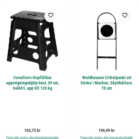
Covalliero Hopfällbar
Waldhausen Cirkelpunkt att
uppstigningshjälp häst, 39 cm,
Sticka i Marken, Skylthållare,
halkfri, upp till 120 kg
70 cm
Ordinarie pris:
Ordinarie pris:
163,75 kr
196,09 kr
Priser inkl. moms, plus leveranskostnader
Priser inkl. moms, plus leveranskostnader