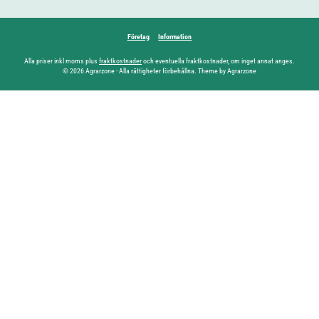
Företag
Information
Alla priser inkl moms plus
fraktkostnader
och eventuella fraktkostnader, om inget annat anges.
© 2026 Agrarzone - Alla rättigheter förbehållna. Theme by Agrarzone