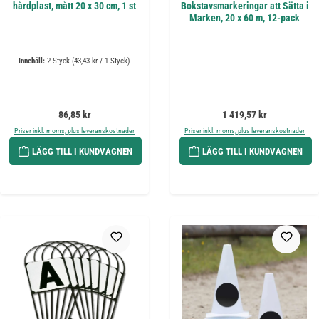
hårdplast, mått 20 x 30 cm, 1 st
Bokstavsmarkeringar att Sätta i
Marken, 20 x 60 m, 12-pack
Innehåll:
2 Styck
(43,43 kr / 1 Styck)
Ordinarie pris:
Ordinarie pris:
86,85 kr
1 419,57 kr
Priser inkl. moms, plus leveranskostnader
Priser inkl. moms, plus leveranskostnader
LÄGG TILL I KUNDVAGNEN
LÄGG TILL I KUNDVAGNEN