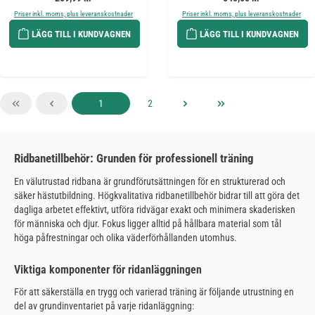
Priser inkl. moms, plus leveranskostnader
Priser inkl. moms, plus leveranskostnader
LÄGG TILL I KUNDVAGNEN
LÄGG TILL I KUNDVAGNEN
Sida
Sida
1
2
Ridbanetillbehör: Grunden för professionell träning
En välutrustad ridbana är grundförutsättningen för en strukturerad och
säker hästutbildning. Högkvalitativa ridbanetillbehör bidrar till att göra det
dagliga arbetet effektivt, utföra ridvägar exakt och minimera skaderisken
för människa och djur. Fokus ligger alltid på hållbara material som tål
höga påfrestningar och olika väderförhållanden utomhus.
Viktiga komponenter för ridanläggningen
För att säkerställa en trygg och varierad träning är följande utrustning en
del av grundinventariet på varje ridanläggning: