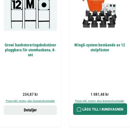
Growi bankstoreringsbokstäver
WingX-system bestående av 12
pluggbara för utomhusbana, 8-
stolpfästen
set
Ordinarie pris:
Ordinarie pris:
234,87 kr
1 081,48 kr
Priser inkl. moms, plus leveranskostnader
Priser inkl. moms, plus leveranskostnader
LÄGG TILL I KUNDVAGNEN
Detaljer