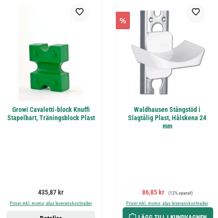
%
Growi Cavaletti-block Knuffi
Waldhausen Stångstöd i
Stapelbart, Träningsblock Plast
Slagtålig Plast, Hålskena 24
mm
Ordinarie pris:
Försäljningspris:
Ordinarie pris:
435,87 kr
86,85 kr
(12% sparat)
Priser inkl. moms, plus leveranskostnader
Priser inkl. moms, plus leveranskostnader
LÄGG TILL I KUNDVAGNEN