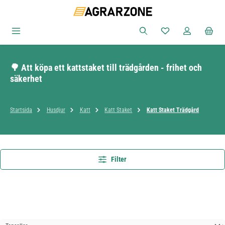
Hoppa till huvudinnehåll
Du har 0 objekt i ön
🌳 Att köpa ett kattstaket till trädgården - frihet och
säkerhet
Startsida
Husdjur
Katt
Katt Staket
Katt Staket Trädgård
Filter