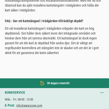
nödvändiga komponenter och installationsinstruktioner. Med lite tid och
tålamod kan du själv installera kattstängslet i trädgården och hålla din
katt säker i trädgården.
FAQ - Ger ett kattstängsel i trädgården tillräckligt skydd?
Ett väl installerat kattstängsel i trädgården erbjuder din katt en hög
skyddsnivå. Det håller dem säkert inom det inhägnade området och
hindrar dem från att rymma obemärkt. Ett kattstängsel är dock ingen
garanti för att din katt är skyddad från andra djur. Det är viktigt att
regelbundet kontrollera att stängslet inte är skadat och att det är i gott
skick för att garantera din katts säkerhet.
30 dagars returrätt
KUNDSERVICE
Mån. - Fri. 08:00 - 12:00
E-Post:
info@agrarzone.com