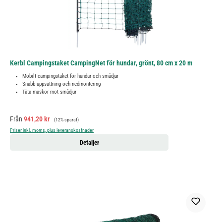
Kerbl Campingstaket CampingNet för hundar, grönt, 80 cm x 20 m
Mobilt campingstaket för hundar och smådjur
Snabb uppsättning och nedmontering
Täta maskor mot smådjur
Försäljningspris:
Ordinarie pris:
Från
941,20 kr
(12% sparat)
Priser inkl. moms, plus leveranskostnader
Detaljer