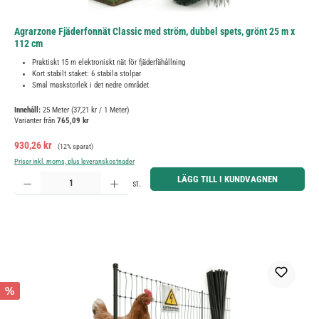
Agrarzone Fjäderfonnät Classic med ström, dubbel spets, grönt 25 m x
112 cm
Praktiskt 15 m elektroniskt nät för fjäderfähållning
Kort stabilt staket: 6 stabila stolpar
Smal maskstorlek i det nedre området
Innehåll:
25 Meter
(37,21 kr / 1 Meter)
Varianter från
765,09 kr
Försäljningspris:
Ordinarie pris:
930,26 kr
(12% sparat)
Priser inkl. moms, plus leveranskostnader
Produktkvantitet: Ange önskat belopp eller använd knapparna för att öka eller minska kvantiteten.
LÄGG TILL I KUNDVAGNEN
st.
%