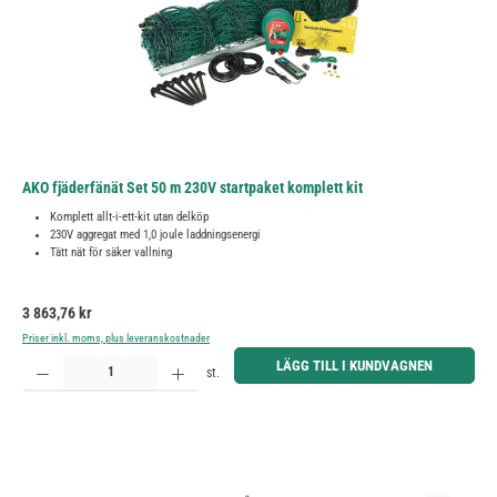
AKO fjäderfänät Set 50 m 230V startpaket komplett kit
Komplett allt-i-ett-kit utan delköp
230V aggregat med 1,0 joule laddningsenergi
Tätt nät för säker vallning
Ordinarie pris:
3 863,76 kr
Priser inkl. moms, plus leveranskostnader
Produktkvantitet: Ange önskat belopp eller använd knapparna för att öka eller minska kvantiteten.
LÄGG TILL I KUNDVAGNEN
st.