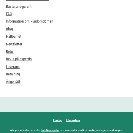
Bästa pris-garanti
FAQ
Information om kundomdömen
Blog
Hållbarhet
Newsletter
Retur
Bevis på expertis
Leverans
Betalning
Ångerrätt
Företag
Information
Alla priser inkl moms plus
fraktkostnader
och eventuella fraktkostnader, om inget annat anges.