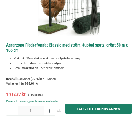
Agrarzone Fjäderfonnät Classic med ström, dubbel spets, grönt 50 m x
106 cm
Praktiskt 15 m elektroniskt nät för fjäderfähållning
Kort stabilt staket: 6 stabila stolpar
Smal maskstorlek i det nedre området
Innehåll:
50 Meter
(26,25 kr / 1 Meter)
Varianter från
765,09 kr
Försäljningspris:
Ordinarie pris:
1 312,37 kr
(14% sparat)
Priser inkl. moms, plus leveranskostnader
Produktkvantitet: Ange önskat belopp eller använd knapparna för att öka eller minska kvantiteten.
LÄGG TILL I KUNDVAGNEN
st.