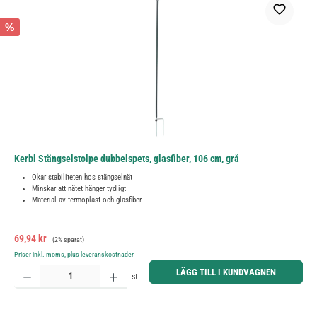
%
Kerbl Stängselstolpe dubbelspets, glasfiber, 106 cm, grå
Ökar stabiliteten hos stängselnät
Minskar att nätet hänger tydligt
Material av termoplast och glasfiber
Försäljningspris:
Ordinarie pris:
69,94 kr
(2% sparat)
Priser inkl. moms, plus leveranskostnader
Produktkvantitet: Ange önskat belopp eller använd knapparna för att öka eller minska kvantiteten.
LÄGG TILL I KUNDVAGNEN
st.