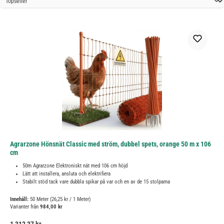
Agrarzone Hönsnät Classic med ström, dubbel spets, orange 50 m x 106
cm
50m Agrarzone Elektroniskt nät med 106 cm höjd
Lätt att installera, ansluta och elektrifiera
Stabilt stöd tack vare dubbla spikar på var och en av de 15 stolparna
Innehåll:
50 Meter
(26,25 kr / 1 Meter)
Varianter från
984,00 kr
Ordinarie pris: