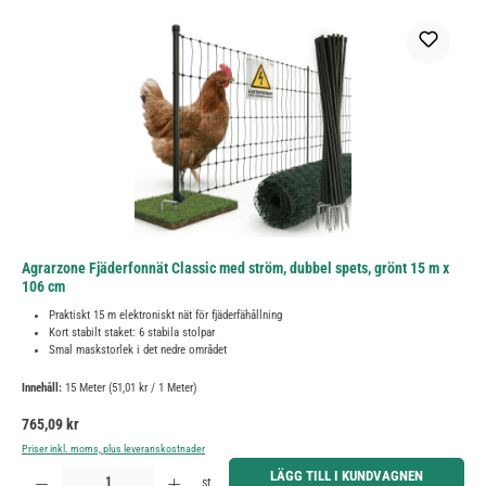
Agrarzone Fjäderfonnät Classic med ström, dubbel spets, grönt 15 m x
106 cm
Praktiskt 15 m elektroniskt nät för fjäderfähållning
Kort stabilt staket: 6 stabila stolpar
Smal maskstorlek i det nedre området
Innehåll:
15 Meter
(51,01 kr / 1 Meter)
Ordinarie pris:
765,09 kr
Priser inkl. moms, plus leveranskostnader
Produktkvantitet: Ange önskat belopp eller använd knapparna för att öka eller minska kvantiteten.
LÄGG TILL I KUNDVAGNEN
st.