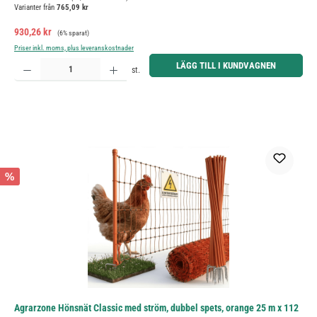
Varianter från
765,09 kr
Försäljningspris:
Ordinarie pris:
930,26 kr
(6% sparat)
Priser inkl. moms, plus leveranskostnader
Produktkvantitet: Ange önskat belopp eller använd knapparna för att öka eller minska kvantiteten.
LÄGG TILL I KUNDVAGNEN
st.
%
Agrarzone Hönsnät Classic med ström, dubbel spets, orange 25 m x 112