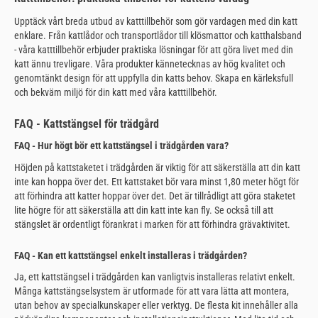
Upptäck vårt breda utbud av katttillbehör som gör vardagen med din katt
enklare. Från kattlådor och transportlådor till klösmattor och katthalsband
- våra katttillbehör erbjuder praktiska lösningar för att göra livet med din
katt ännu trevligare. Våra produkter kännetecknas av hög kvalitet och
genomtänkt design för att uppfylla din katts behov. Skapa en kärleksfull
och bekväm miljö för din katt med våra katttillbehör.
FAQ - Kattstängsel för trädgård
FAQ - Hur högt bör ett kattstängsel i trädgården vara?
Höjden på kattstaketet i trädgården är viktig för att säkerställa att din katt
inte kan hoppa över det. Ett kattstaket bör vara minst 1,80 meter högt för
att förhindra att katter hoppar över det. Det är tillrådligt att göra staketet
lite högre för att säkerställa att din katt inte kan fly. Se också till att
stängslet är ordentligt förankrat i marken för att förhindra grävaktivitet.
FAQ - Kan ett kattstängsel enkelt installeras i trädgården?
Ja, ett kattstängsel i trädgården kan vanligtvis installeras relativt enkelt.
Många kattstängselsystem är utformade för att vara lätta att montera,
utan behov av specialkunskaper eller verktyg. De flesta kit innehåller alla