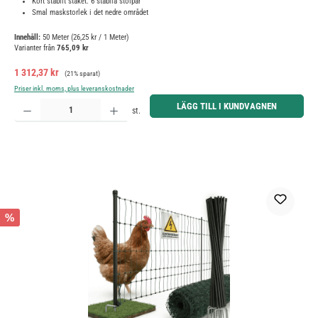
Kort stabilt staket: 6 stabila stolpar
Smal maskstorlek i det nedre området
Innehåll:
50 Meter
(26,25 kr / 1 Meter)
Varianter från
765,09 kr
Försäljningspris:
Ordinarie pris:
1 312,37 kr
(21% sparat)
Priser inkl. moms, plus leveranskostnader
Produktkvantitet: Ange önskat belopp eller använd knapparna för att öka eller minska kvantiteten.
LÄGG TILL I KUNDVAGNEN
st.
%