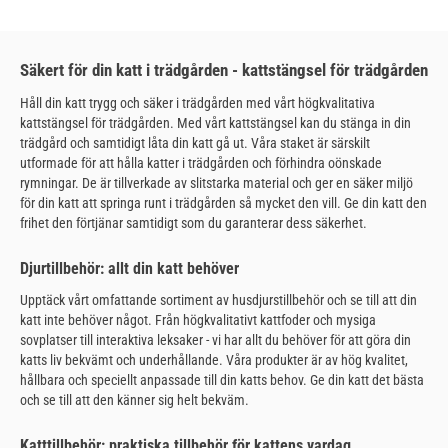
Säkert för din katt i trädgården - kattstängsel för trädgården
Håll din katt trygg och säker i trädgården med vårt högkvalitativa
kattstängsel för trädgården. Med vårt kattstängsel kan du stänga in din
trädgård och samtidigt låta din katt gå ut. Våra staket är särskilt
utformade för att hålla katter i trädgården och förhindra oönskade
rymningar. De är tillverkade av slitstarka material och ger en säker miljö
för din katt att springa runt i trädgården så mycket den vill. Ge din katt den
frihet den förtjänar samtidigt som du garanterar dess säkerhet.
Djurtillbehör: allt din katt behöver
Upptäck vårt omfattande sortiment av husdjurstillbehör och se till att din
katt inte behöver något. Från högkvalitativt kattfoder och mysiga
sovplatser till interaktiva leksaker - vi har allt du behöver för att göra din
katts liv bekvämt och underhållande. Våra produkter är av hög kvalitet,
hållbara och speciellt anpassade till din katts behov. Ge din katt det bästa
och se till att den känner sig helt bekväm.
Katttillbehör: praktiska tillbehör för kattens vardag