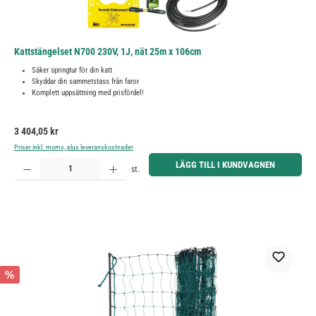
Kattstängelset N700 230V, 1J, nät 25m x 106cm
Säker springtur för din katt
Skyddar din sammetstass från faror
Komplett uppsättning med prisfördel!
Ordinarie pris:
3 404,05 kr
Priser inkl. moms, plus leveranskostnader
Produktkvantitet: Ange önskat belopp eller använd knapparna för att öka eller minska kvantiteten.
LÄGG TILL I KUNDVAGNEN
st.
%