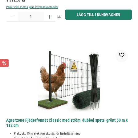
1 312,37 kr
Priser inkl. moms, plus leveranskostnader
Produktkvantitet: Ange önskat belopp eller använd knapparna för att öka eller minska kvantiteten.
LÄGG TILL I KUNDVAGNEN
st.
%
Agrarzone Fjäderfonnät Classic med ström, dubbel spets, grönt 50 m x
112 cm
Praktiskt 15 m elektroniskt nät för fjäderfähållning