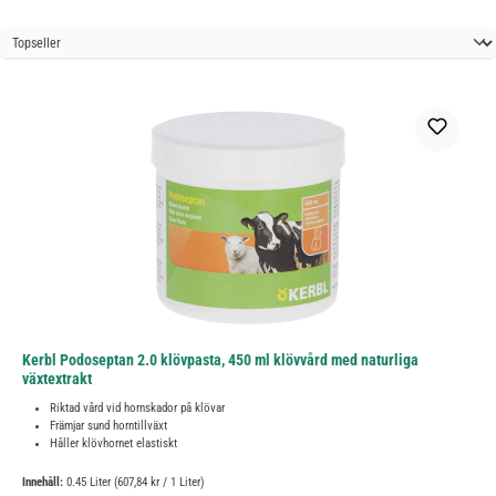
Kerbl Podoseptan 2.0 klövpasta, 450 ml klövvård med naturliga
växtextrakt
Riktad vård vid hornskador på klövar
Främjar sund horntillväxt
Håller klövhornet elastiskt
Innehåll:
0.45 Liter
(607,84 kr / 1 Liter)