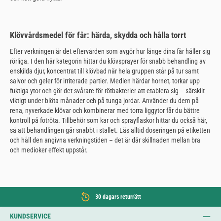
Klövvårdsmedel för får: härda, skydda och hålla torrt
Efter verkningen är det eftervården som avgör hur länge dina får håller sig
rörliga. I den här kategorin hittar du klövsprayer för snabb behandling av
enskilda djur, koncentrat till klövbad när hela gruppen står på tur samt
salvor och geler för irriterade partier. Medlen härdar hornet, torkar upp
fuktiga ytor och gör det svårare för rötbakterier att etablera sig – särskilt
viktigt under blöta månader och på tunga jordar. Använder du dem på
rena, nyverkade klövar och kombinerar med torra liggytor får du bättre
kontroll på fotröta. Tillbehör som kar och sprayflaskor hittar du också här,
så att behandlingen går snabbt i stallet. Läs alltid doseringen på etiketten
och håll den angivna verkningstiden – det är där skillnaden mellan bra
och medioker effekt uppstår.
30 dagars returrätt
KUNDSERVICE