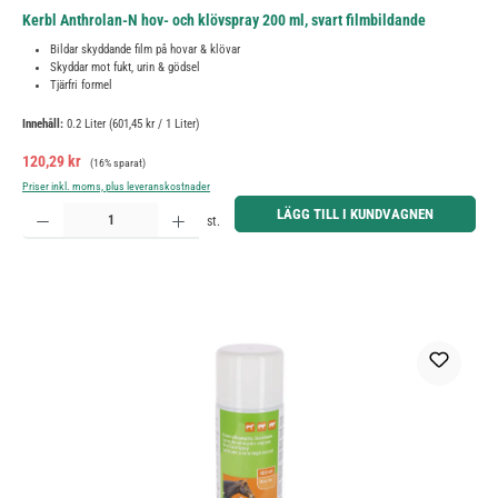
Kerbl Anthrolan-N hov- och klövspray 200 ml, svart filmbildande
Bildar skyddande film på hovar & klövar
Skyddar mot fukt, urin & gödsel
Tjärfri formel
Innehåll:
0.2 Liter
(601,45 kr / 1 Liter)
Försäljningspris:
Ordinarie pris:
120,29 kr
(16% sparat)
Priser inkl. moms, plus leveranskostnader
Produktkvantitet: Ange önskat belopp eller använd knapparna för att öka eller minska kvantiteten.
LÄGG TILL I KUNDVAGNEN
st.