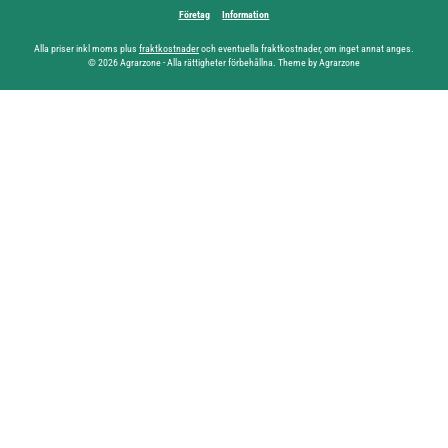
Företag
Information
Alla priser inkl moms plus
fraktkostnader
och eventuella fraktkostnader, om inget annat anges.
© 2026 Agrarzone - Alla rättigheter förbehållna. Theme by Agrarzone