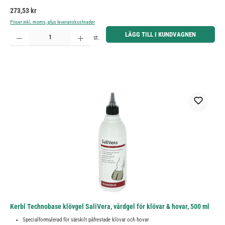
Ordinarie pris:
273,53 kr
Priser inkl. moms, plus leveranskostnader
Produktkvantitet: Ange önskat belopp eller använd knapparna för att öka eller minska kvantiteten.
LÄGG TILL I KUNDVAGNEN
st.
Kerbl Technobase klövgel SaliVera, vårdgel för klövar & hovar, 500 ml
Specialformulerad för särskilt påfrestade klövar och hovar