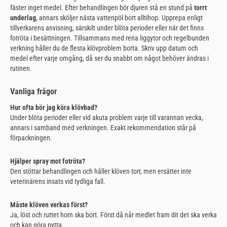
fäster inget medel. Efter behandlingen bör djuren stå en stund på
torrt
underlag
, annars sköljer nästa vattenpöl bort alltihop. Upprepa enligt
tillverkarens anvisning, särskilt under blöta perioder eller när det finns
fotröta i besättningen. Tillsammans med rena liggytor och regelbunden
verkning håller du de flesta klövproblem borta. Skriv upp datum och
medel efter varje omgång, då ser du snabbt om något behöver ändras i
rutinen.
Vanliga frågor
Hur ofta bör jag köra klövbad?
Under blöta perioder eller vid akuta problem varje till varannan vecka,
annars i samband med verkningen. Exakt rekommendation står på
förpackningen.
Hjälper spray mot fotröta?
Den stöttar behandlingen och håller klöven torr, men ersätter inte
veterinärens insats vid tydliga fall.
Måste klöven verkas först?
Ja, löst och ruttet horn ska bort. Först då når medlet fram dit det ska verka
och kan göra nytta.