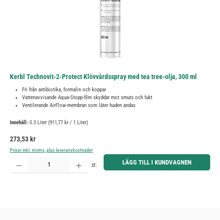
Kerbl Technovit-2-Protect Klövvårdsspray med tea tree-olja, 300 ml
Fri från antibiotika, formalin och koppar
Vattenavvisande Aqua-Stopp-film skyddar mot smuts och fukt
Ventilerande AirFlow-membran som låter huden andas
Innehåll:
0.3 Liter
(911,77 kr / 1 Liter)
Ordinarie pris:
273,53 kr
Priser inkl. moms, plus leveranskostnader
Produktkvantitet: Ange önskat belopp eller använd knapparna för att öka eller minska kvantiteten.
LÄGG TILL I KUNDVAGNEN
st.