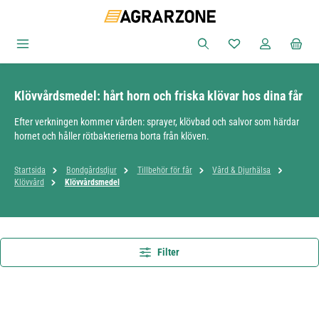
Hoppa till huvudinnehåll
Du har 0 objekt i ön
Klövvårdsmedel: hårt horn och friska klövar hos dina får
Efter verkningen kommer vården: sprayer, klövbad och salvor som härdar
hornet och håller rötbakterierna borta från klöven.
Startsida
Bondgårdsdjur
Tillbehör för får
Vård & Djurhälsa
Klövvård
Klövvårdsmedel
Filter