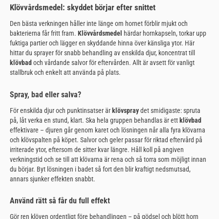
Klövvårdsmedel: skyddet börjar efter snittet
Den bästa verkningen håller inte länge om hornet förblir mjukt och
bakterierna får fritt fram.
Klövvårdsmedel
härdar hornkapseln, torkar upp
fuktiga partier och lägger en skyddande hinna över känsliga ytor. Här
hittar du sprayer för snabb behandling av enskilda djur, koncentrat till
klövbad
och vårdande salvor för eftervården. Allt är avsett för vanligt
stallbruk och enkelt att använda på plats.
Spray, bad eller salva?
För enskilda djur och punktinsatser är
klövspray
det smidigaste: spruta
på, låt verka en stund, klart. Ska hela gruppen behandlas är ett
klövbad
effektivare – djuren går genom karet och lösningen når alla fyra klövarna
och klövspalten på köpet. Salvor och geler passar för riktad eftervård på
irriterade ytor, eftersom de sitter kvar längre. Håll koll på angiven
verkningstid och se till att klövarna är rena och så torra som möjligt innan
du börjar. Byt lösningen i badet så fort den blir kraftigt nedsmutsad,
annars sjunker effekten snabbt.
Använd rätt så får du full effekt
Gör ren klöven ordentligt före behandlingen – på gödsel och blött horn