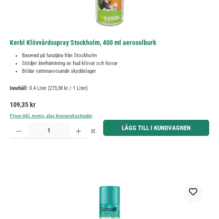
Kerbl Klövvårdsspray Stockholm, 400 ml aerosolburk
Baserad på furutjära från Stockholm
Stödjer återhämtning av hud klövar och hovar
Bildar vattenavvisande skyddslager
Innehåll:
0.4 Liter
(273,38 kr / 1 Liter)
Ordinarie pris:
109,35 kr
Priser inkl. moms, plus leveranskostnader
Produktkvantitet: Ange önskat belopp eller använd knapparna för att öka eller minska kvantiteten.
LÄGG TILL I KUNDVAGNEN
st.