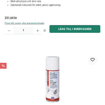
Med salicylsyra och aloe vera
Optimerad viskositet för enkel, precis applicering
Ordinarie pris:
251,64 kr
Priser inkl. moms, plus leveranskostnader
Produktkvantitet: Ange önskat belopp eller använd knapparna för att öka eller minska kvantiteten.
LÄGG TILL I KUNDVAGNEN
st.
%