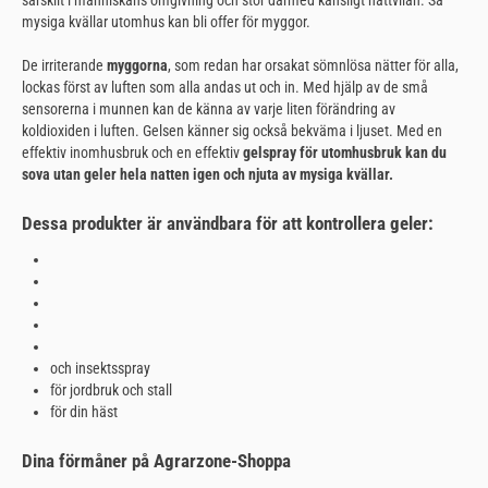
mysiga kvällar utomhus kan bli offer för myggor.
De irriterande
myggorna
, som redan har orsakat sömnlösa nätter för alla,
lockas först av luften som alla andas ut och in. Med hjälp av de små
sensorerna i munnen kan de känna av varje liten förändring av
koldioxiden i luften. Gelsen känner sig också bekväma i ljuset. Med en
effektiv inomhusbruk och en effektiv
gelspray för utomhusbruk kan du
sova utan geler hela natten igen och njuta av mysiga kvällar.
Dessa produkter är användbara för att kontrollera geler:
och insektsspray
för jordbruk och stall
för din häst
Dina förmåner på Agrarzone-Shoppa