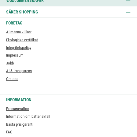
VÅRA GEMENSKAPER
SÄKER SHOPPING
FÖRETAG
Allmänna villkor
Ekologiska certifikat
Integritetspolicy
Impressum
Jobb
AI & transparens
Om oss
INFORMATION
Prenumeration
Information om batteriavfall
Bästa pris-garanti
FAQ