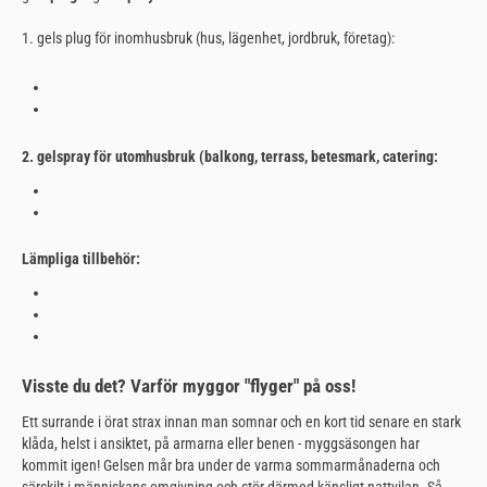
1. gels plug för inomhusbruk (hus, lägenhet, jordbruk, företag):
2. gelspray för utomhusbruk (balkong, terrass, betesmark, catering:
Lämpliga tillbehör:
Visste du det? Varför myggor "flyger" på oss!
Ett surrande i örat strax innan man somnar och en kort tid senare en stark
klåda, helst i ansiktet, på armarna eller benen - myggsäsongen har
kommit igen! Gelsen mår bra under de varma sommarmånaderna och
särskilt i människans omgivning och stör därmed känsligt nattvilan. Så