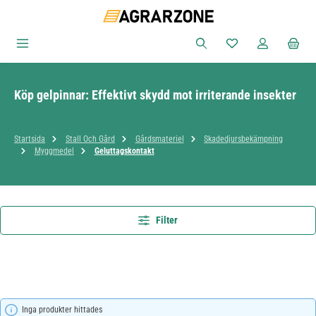
Hoppa till huvudinnehåll
Du har 0 objekt i ön
Köp gelpinnar: Effektivt skydd mot irriterande insekter
Startsida
Stall Och Gård
Gårdsmateriel
Skadedjursbekämpning
Myggmedel
Geluttagskontakt
Filter
Inga produkter hittades