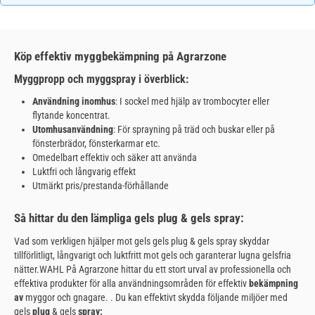
Köp effektiv myggbekämpning på Agrarzone
Myggpropp och myggspray i överblick:
Användning inomhus
: I sockel med hjälp av trombocyter eller
flytande koncentrat.
Utomhusanvändning
: För sprayning på träd och buskar eller på
fönsterbrädor, fönsterkarmar etc.
Omedelbart effektiv och säker att använda
Luktfri och långvarig effekt
Utmärkt pris/prestanda-förhållande
Så hittar du den lämpliga gels plug & gels spray:
Vad som verkligen hjälper mot gels gels plug & gels spray skyddar
tillförlitligt, långvarigt och luktfritt mot gels och garanterar lugna gelsfria
nätter.WAHL På Agrarzone hittar du ett stort urval av professionella och
effektiva produkter för alla användningsområden för effektiv
bekämpning
av
myggor och gnagare.
. Du kan effektivt skydda följande miljöer med
gels
plug
& gels
spray: