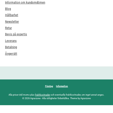
Information om kundomdömen
Blog
Hållbarhet
Newsletter
Retur
Bevis på expertis
Leverans
Betalning
Ångerrätt
Företag
Information
Alla priser inkl moms plus
fraktkostnader
och eventuella fraktkostnader, om inget annat anges.
© 2026 Agrarzone - Alla rättigheter förbehållna. Theme by Agrarzone