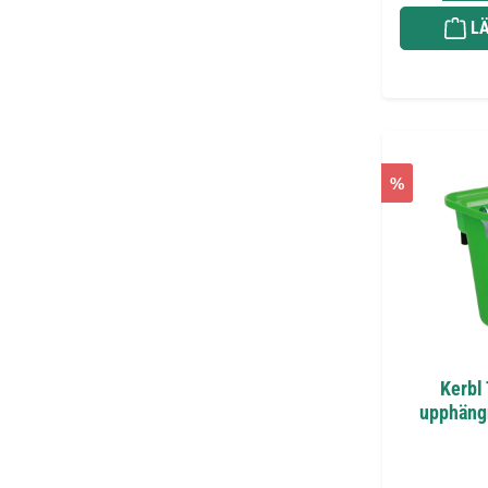
LÄ
%
Kerbl
upphängn