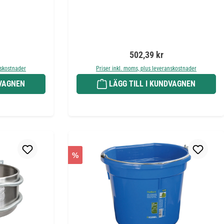
is:
Ordinarie pris:
502,39 kr
nskostnader
Priser inkl. moms, plus leveranskostnader
DVAGNEN
LÄGG TILL I KUNDVAGNEN
%