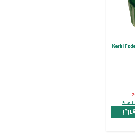
Kerbl Fode
F
2
Priser i
LÄ