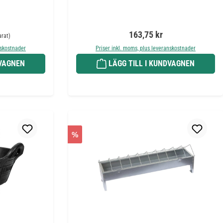
 pris:
Ordinarie pris:
163,75 kr
arat)
nskostnader
Priser inkl. moms, plus leveranskostnader
DVAGNEN
LÄGG TILL I KUNDVAGNEN
%