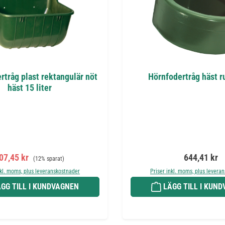
rtråg plast rektangulär nöt
Hörnfodertråg häst r
häst 15 liter
örsäljningspris:
Ordinarie pris:
Ordinarie pr
07,45 kr
644,41 kr
(12% sparat)
nkl. moms, plus leveranskostnader
Priser inkl. moms, plus levera
GG TILL I KUNDVAGNEN
LÄGG TILL I KUN