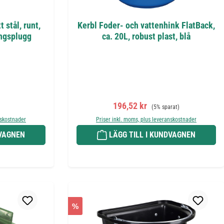
t stål, runt,
Kerbl Foder- och vattenhink FlatBack,
ingsplugg
ca. 20L, robust plast, blå
s:
Försäljningspris:
Ordinarie pris:
196,52 kr
(5% sparat)
nskostnader
Priser inkl. moms, plus leveranskostnader
DVAGNEN
LÄGG TILL I KUNDVAGNEN
%