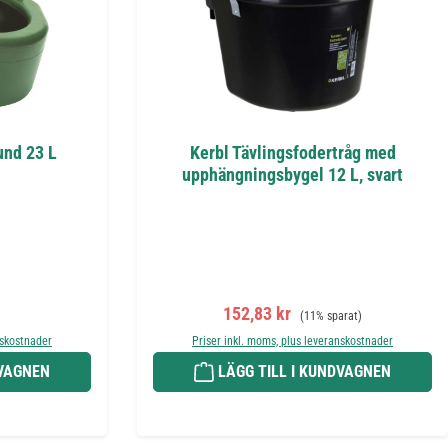
und 23 L
Kerbl Tävlingsfodertråg med
upphängningsbygel 12 L, svart
is:
Försäljningspris:
Ordinarie pris:
152,83 kr
(11% sparat)
nskostnader
Priser inkl. moms, plus leveranskostnader
DVAGNEN
LÄGG TILL I KUNDVAGNEN