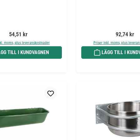
Ordinarie pris:
Ordinarie pr
54,51 kr
92,74 kr
nkl. moms, plus leveranskostnader
Priser inkl. moms, plus levera
GG TILL I KUNDVAGNEN
LÄGG TILL I KUN