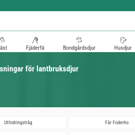
äst
Fjäderfä
Bondgårdsdjur
Husdjur
ösningar för lantbruksdjur
Utfodringstråg
Får Foderho