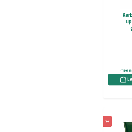
Kerb
up
Priser i
LÄ
%