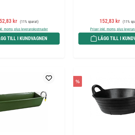
örsäljningspris:
Ordinarie pris:
Försäljningspris:
Ordinarie
52,83 kr
152,83 kr
(11% sparat)
(11% sp
nkl. moms, plus leveranskostnader
Priser inkl. moms, plus levera
GG TILL I KUNDVAGNEN
LÄGG TILL I KUN
%