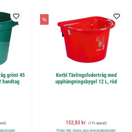
%
råg grönt 45
Kerbl Tävlingsfodertråg med
 2 handtag
upphängningsbygel 12 L, röd
 pris:
Försäljningspris:
Ordinarie pris:
152,83 kr
arat)
(11% sparat)
nskostnader
Priser inkl. moms, plus leveranskostnader