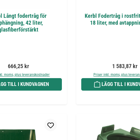
l Långt fodertråg för
Kerbl Fodertråg i rostfrit
phängning, 42 liter,
18 liter, med avtappn
glasfiberförstärkt
Ordinarie pris:
Ordinarie pri
666,25 kr
1 583,87 kr
nkl. moms, plus leveranskostnader
Priser inkl. moms, plus levera
GG TILL I KUNDVAGNEN
LÄGG TILL I KUN