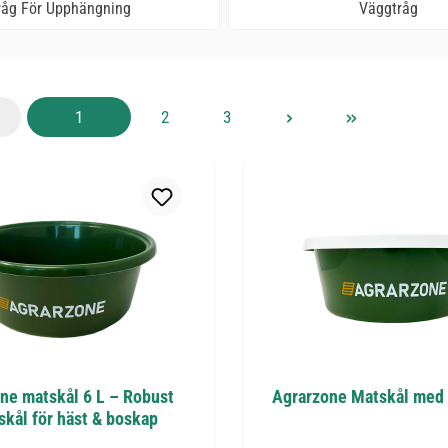
råg För Upphängning
Väggtråg
Sida
Sida
Sida
1
2
3
ne matskål 6 L – Robust
Agrarzone Matskål med l
skål för häst & boskap