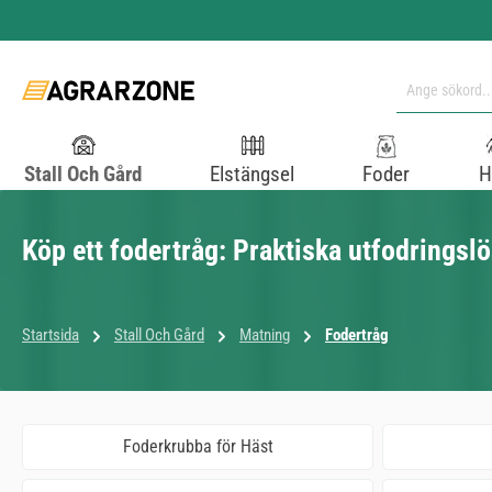
pa till huvudinnehåll
Hoppa till sökning
Hoppa till huvudnavigering
Stall Och Gård
Elstängsel
Foder
H
Köp ett fodertråg: Praktiska utfodringsl
Startsida
Stall Och Gård
Matning
Fodertråg
Foderkrubba för Häst