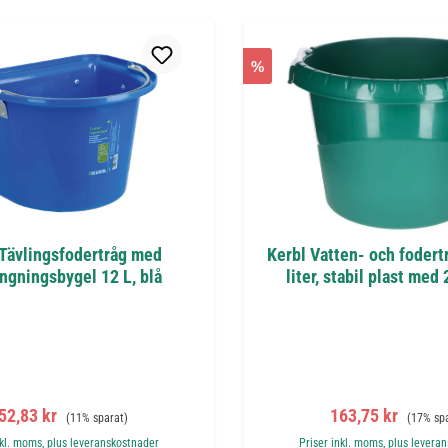
%
 Tävlingsfodertråg med
Kerbl Vatten- och fodert
ngningsbygel 12 L, blå
liter, stabil plast med
örsäljningspris:
Ordinarie pris:
Försäljningspris:
Ordinarie
52,83 kr
163,75 kr
(11% sparat)
(17% sp
nkl. moms, plus leveranskostnader
Priser inkl. moms, plus levera