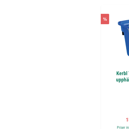
%
Kerbl
upphä
F
1
Priser i