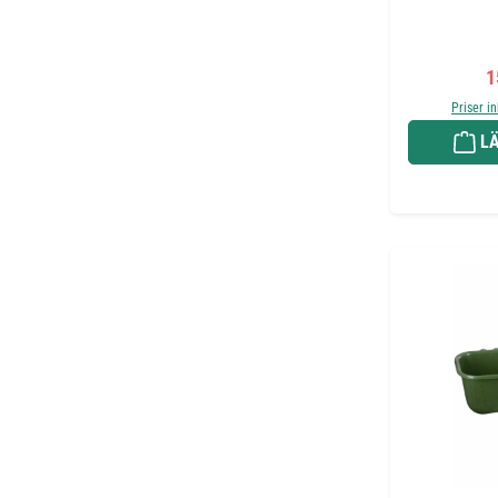
F
1
Priser i
LÄ