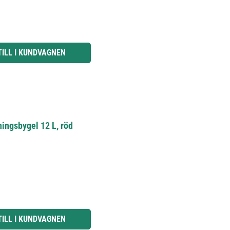
knapparna för att öka eller minska kvantiteten.
TILL I KUNDVAGNEN
ingsbygel 12 L, röd
knapparna för att öka eller minska kvantiteten.
TILL I KUNDVAGNEN