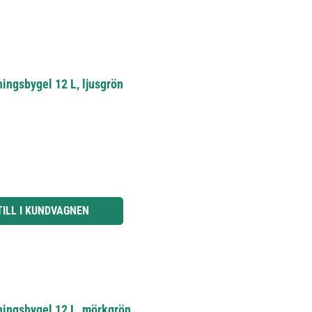
ingsbygel 12 L, ljusgrön
knapparna för att öka eller minska kvantiteten.
TILL I KUNDVAGNEN
ningsbygel 12 L, mörkgrön