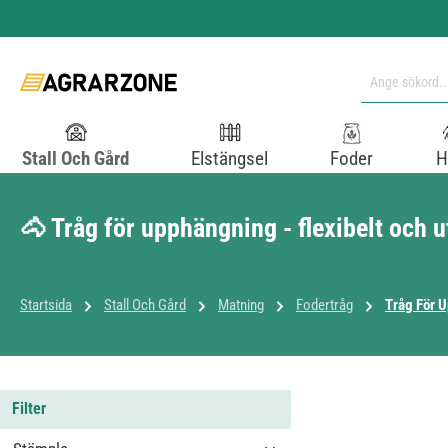
pa till huvudinnehåll
Hoppa till sökning
Hoppa till huvudnavigering
Stall Och Gård
Elstängsel
Foder
H
🐴 Tråg för upphängning - flexibelt oc
Startsida
Stall Och Gård
Matning
Fodertråg
Tråg För 
Filter