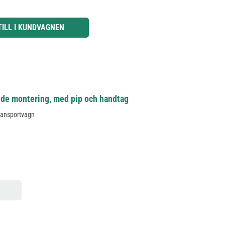
knapparna för att öka eller minska kvantiteten.
TILL I KUNDVAGNEN
nde montering, med pip och handtag
transportvagn