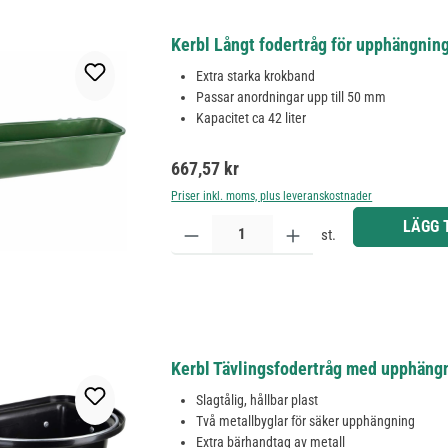
Kerbl Långt fodertråg för upphängning, 
Extra starka krokband
Passar anordningar upp till 50 mm
Kapacitet ca 42 liter
Ordinarie pris:
667,57 kr
Priser inkl. moms, plus leveranskostnader
Produktkvantitet: Ange önskat belopp eller använd 
LÄGG 
st.
Kerbl Tävlingsfodertråg med upphängn
Slagtålig, hållbar plast
Två metallbyglar för säker upphängning
Extra bärhandtag av metall