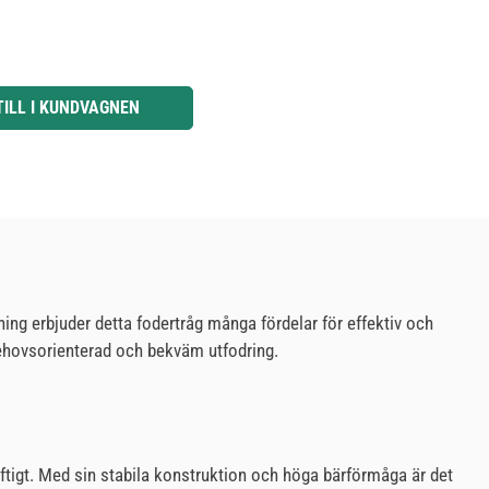
knapparna för att öka eller minska kvantiteten.
TILL I KUNDVAGNEN
kning erbjuder detta fodertråg många fördelar för effektiv och
 behovsorienterad och bekväm utfodring.
aftigt. Med sin stabila konstruktion och höga bärförmåga är det