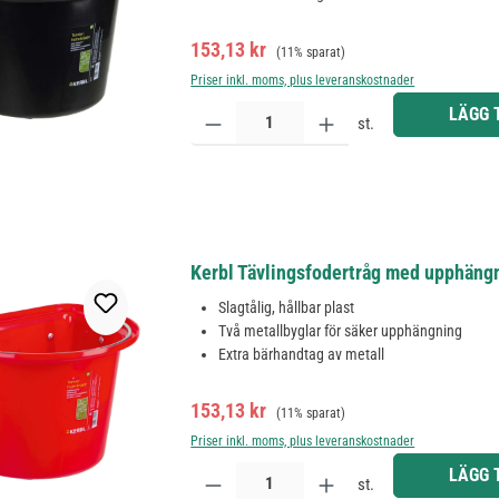
Försäljningspris:
Ordinarie pris:
153,13 kr
(11% sparat)
Priser inkl. moms, plus leveranskostnader
Produktkvantitet: Ange önskat belopp eller använd 
LÄGG 
st.
Kerbl Tävlingsfodertråg med upphängn
Slagtålig, hållbar plast
Två metallbyglar för säker upphängning
Extra bärhandtag av metall
Försäljningspris:
Ordinarie pris:
153,13 kr
(11% sparat)
Priser inkl. moms, plus leveranskostnader
Produktkvantitet: Ange önskat belopp eller använd 
LÄGG 
st.