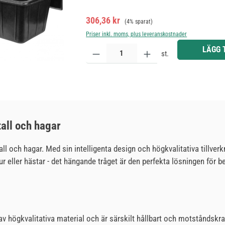
Försäljningspris:
Ordinarie pris:
306,36 kr
(4% sparat)
Priser inkl. moms, plus leveranskostnader
Produktkvantitet: Ange önskat belopp eller använd 
LÄGG 
st.
tall och hagar
all och hagar. Med sin intelligenta design och högkvalitativa tillver
ur eller hästar - det hängande tråget är den perfekta lösningen för
 av högkvalitativa material och är särskilt hållbart och motståndskr