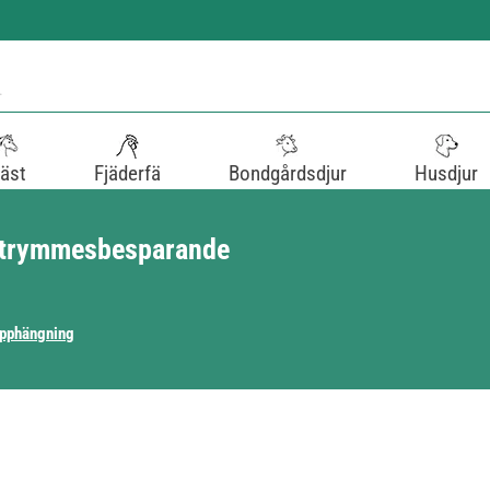
äst
Fjäderfä
Bondgårdsdjur
Husdjur
h utrymmesbesparande
Upphängning