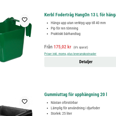
Kerbl Fodertråg HangOn 13 L för hänga
Hängs upp utan verktyg upp till 40 mm
Pip för ren tömning
Praktiskt bärhandtag
Försäljningspris:
Ordinarie pris:
Från
175,02 kr
(6% sparat)
Priser inkl. moms, plus leveranskostnader
Detaljer
Gummiuttag för upphängning 20 l
Nästan oförstörbar
Lämplig för användning i djurfoder
Storlek: 25 liter