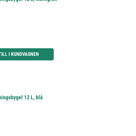
knapparna för att öka eller minska kvantiteten.
TILL I KUNDVAGNEN
ingsbygel 12 L, blå