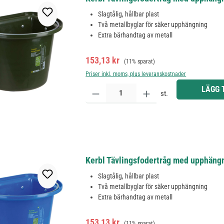
Slagtålig, hållbar plast
Två metallbyglar för säker upphängning
Extra bärhandtag av metall
Försäljningspris:
Ordinarie pris:
153,13 kr
(11% sparat)
Priser inkl. moms, plus leveranskostnader
Produktkvantitet: Ange önskat belopp eller använd 
LÄGG 
st.
Kerbl Tävlingsfodertråg med upphängn
Slagtålig, hållbar plast
Två metallbyglar för säker upphängning
Extra bärhandtag av metall
Försäljningspris:
Ordinarie pris:
153,13 kr
(11% sparat)