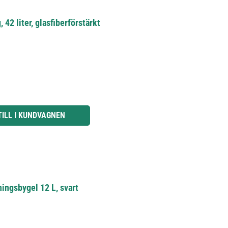
42 liter, glasfiberförstärkt
knapparna för att öka eller minska kvantiteten.
TILL I KUNDVAGNEN
ingsbygel 12 L, svart