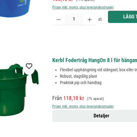
Priser inkl. moms, plus leveranskostnader
Produktkvantitet: Ange önskat belopp eller använd 
LÄGG 
st.
Kerbl Fodertråg HangOn 8 l för hänga
Flexibel upphängning vid stängsel, box eller 
Robust, slagtålig plast
Praktisk pip och handtag
Försäljningspris:
Ordinarie pris:
Från
118,10 kr
(7% sparat)
Priser inkl. moms, plus leveranskostnader
Detaljer