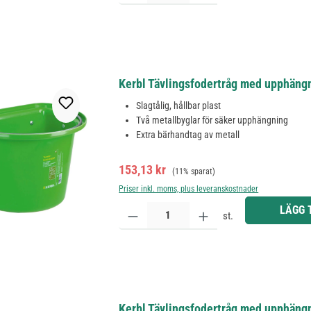
Kerbl Tävlingsfodertråg med upphängn
Slagtålig, hållbar plast
Två metallbyglar för säker upphängning
Extra bärhandtag av metall
Försäljningspris:
Ordinarie pris:
153,13 kr
(11% sparat)
Priser inkl. moms, plus leveranskostnader
Produktkvantitet: Ange önskat belopp eller använd 
LÄGG 
st.
Kerbl Tävlingsfodertråg med upphäng