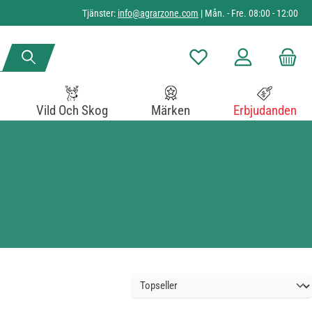
Tjänster:
info@agrarzone.com
| Mån. - Fre. 08:00 - 12:00
Du har 0 objekt i önskelista
Vild Och Skog
Märken
Erbjudanden