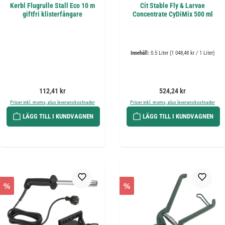
Kerbl Flugrulle Stall Eco 10 m
Cit Stable Fly & Larvae
giftfri klisterfångare
Concentrate CyDiMix 500 ml
Innehåll:
0.5 Liter
(1 048,48 kr / 1 Liter)
Ordinarie pris:
Ordinarie pris:
112,41 kr
524,24 kr
Priser inkl. moms, plus leveranskostnader
Priser inkl. moms, plus leveranskostnader
LÄGG TILL I KUNDVAGNEN
LÄGG TILL I KUNDVAGNEN
%
%