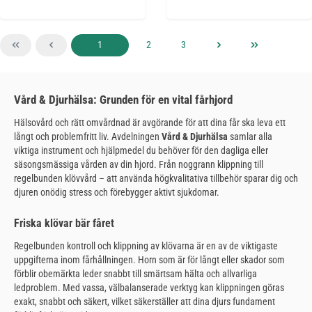
Sida
Sida
Sida
1
2
3
Vård & Djurhälsa: Grunden för en vital fårhjord
Hälsovård och rätt omvårdnad är avgörande för att dina får ska leva ett
långt och problemfritt liv. Avdelningen
Vård & Djurhälsa
samlar alla
viktiga instrument och hjälpmedel du behöver för den dagliga eller
säsongsmässiga vården av din hjord. Från noggrann klippning till
regelbunden klövvård – att använda högkvalitativa tillbehör sparar dig och
djuren onödig stress och förebygger aktivt sjukdomar.
Friska klövar bär fåret
Regelbunden kontroll och klippning av klövarna är en av de viktigaste
uppgifterna inom fårhållningen. Horn som är för långt eller skador som
förblir obemärkta leder snabbt till smärtsam hälta och allvarliga
ledproblem. Med vassa, välbalanserade verktyg kan klippningen göras
exakt, snabbt och säkert, vilket säkerställer att dina djurs fundament