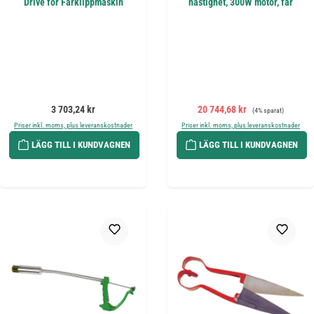
Drive för Fårklippmaskin
hastighet, 300W motor, får
Ordinarie pris:
Försäljningspris:
Ordinarie pris:
3 703,24 kr
20 744,68 kr
(4% sparat)
Priser inkl. moms, plus leveranskostnader
Priser inkl. moms, plus leveranskostnader
LÄGG TILL I KUNDVAGNEN
LÄGG TILL I KUNDVAGNEN