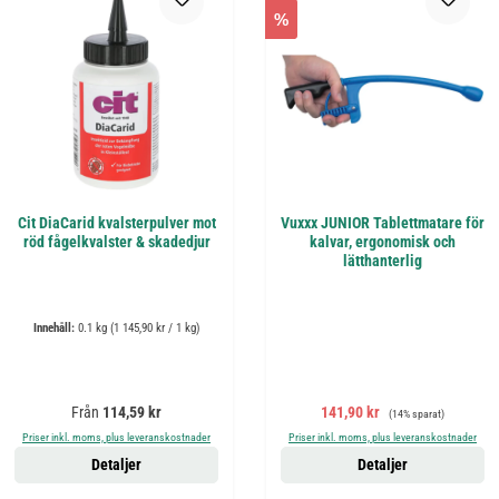
%
Cit DiaCarid kvalsterpulver mot
Vuxxx JUNIOR Tablettmatare för
röd fågelkvalster & skadedjur
kalvar, ergonomisk och
lätthanterlig
Innehåll:
0.1 kg
(1 145,90 kr / 1 kg)
Ordinarie pris:
Försäljningspris:
Ordinarie pris:
Från
114,59 kr
141,90 kr
(14% sparat)
Priser inkl. moms, plus leveranskostnader
Priser inkl. moms, plus leveranskostnader
Detaljer
Detaljer