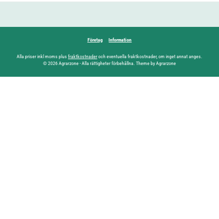
Företag
Information
Alla priser inkl moms plus
fraktkostnader
och eventuella fraktkostnader, om inget annat anges.
© 2026 Agrarzone - Alla rättigheter förbehållna. Theme by Agrarzone