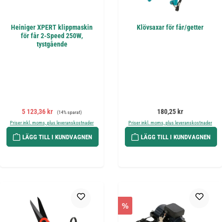
Heiniger XPERT klippmaskin
Klövsaxar för får/getter
för får 2-Speed 250W,
tystgående
Försäljningspris:
Ordinarie pris:
Ordinarie pris:
5 123,36 kr
180,25 kr
(14% sparat)
Priser inkl. moms, plus leveranskostnader
Priser inkl. moms, plus leveranskostnader
LÄGG TILL I KUNDVAGNEN
LÄGG TILL I KUNDVAGNEN
%