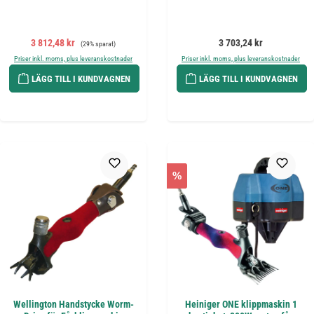
Försäljningspris:
Ordinarie pris:
Ordinarie pris:
3 812,48 kr
3 703,24 kr
(29% sparat)
Priser inkl. moms, plus leveranskostnader
Priser inkl. moms, plus leveranskostnader
LÄGG TILL I KUNDVAGNEN
LÄGG TILL I KUNDVAGNEN
%
Wellington Handstycke Worm-
Heiniger ONE klippmaskin 1