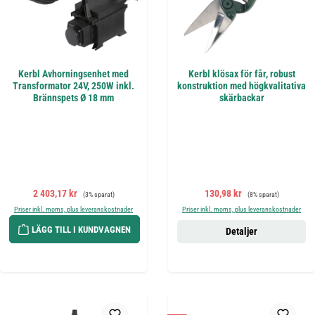
Kerbl Avhorningsenhet med
Kerbl klösax för får, robust
Transformator 24V, 250W inkl.
konstruktion med högkvalitativa
Brännspets Ø 18 mm
skärbackar
Försäljningspris:
Ordinarie pris:
Försäljningspris:
Ordinarie pris:
2 403,17 kr
130,98 kr
(3% sparat)
(8% sparat)
Priser inkl. moms, plus leveranskostnader
Priser inkl. moms, plus leveranskostnader
LÄGG TILL I KUNDVAGNEN
Detaljer