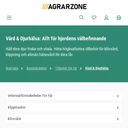
Hoppa till huvudinnehåll
Du har 0 objekt i ön
Vård & Djurhälsa: Allt för hjordens välbefinnande
Håll dina djur friska och vitala. Hitta högkvalitativa tillbehör för klövvård,
klippning och allmän hälsovård för dina får.
Startsida
Bondgårdsdjur
Tillbehör för får
Vård & Djurhälsa
Veterinärförnödenheter För Får
Klippmaskin
Klövvård