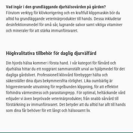
Vad ingår i den grundläggande djurhälsovården på gården?
Förutom verktyg för klövkorrigering och en kraftfull klippmaskin bör du
alltid ha grundläggande veterinärprodukter till hands. Dessa inkluderar
desinfektionsmedel för små sår, lugnande salvor samt viktiga vitaminer
och mineraler för att stärka immunförsvaret.
Högkvalitativa tillbehör för daglig djurvälfärd
Din hjords hälsa kommer i första hand. I vår kategori för fårvård och
djurhälsa hittar du ett noggrant sammanställt urval av hjälpmedel för det
dagliga gårdslivet. Professionell klövvård förebygger hälta och
säkerställer dina djurs bekymmersfria rörlighet. Lika oumbärlig är
högpresterande utrustning för regelbunden klippning, för att effektivt
förhindra värmestress och parasitangrepp. För optimal, heltäckande vård
erbjuder vi även beprövade veterinärprodukter, från snabb sårvård till
förstärkning av immunförsvaret. Det betyder att du alltid har allt till hands
som dina får behöver för ett långt och hälsosamt liv.