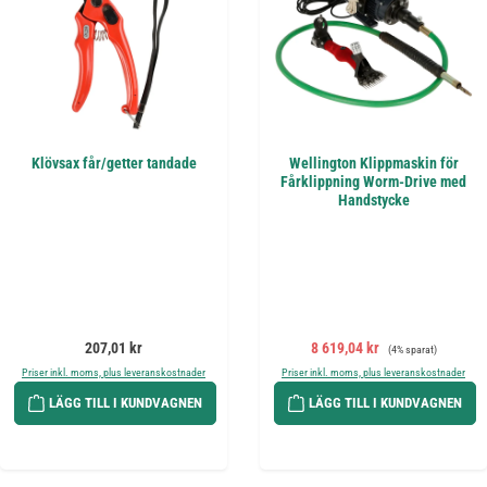
Klövsax får/getter tandade
Wellington Klippmaskin för
Fårklippning Worm-Drive med
Handstycke
Ordinarie pris:
Försäljningspris:
Ordinarie pris:
207,01 kr
8 619,04 kr
(4% sparat)
Priser inkl. moms, plus leveranskostnader
Priser inkl. moms, plus leveranskostnader
LÄGG TILL I KUNDVAGNEN
LÄGG TILL I KUNDVAGNEN