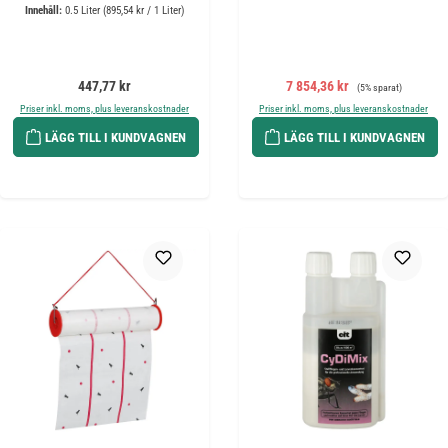
Innehåll:
0.5 Liter
(895,54 kr / 1 Liter)
Ordinarie pris:
Försäljningspris:
Ordinarie pris:
447,77 kr
7 854,36 kr
(5% sparat)
Priser inkl. moms, plus leveranskostnader
Priser inkl. moms, plus leveranskostnader
LÄGG TILL I KUNDVAGNEN
LÄGG TILL I KUNDVAGNEN