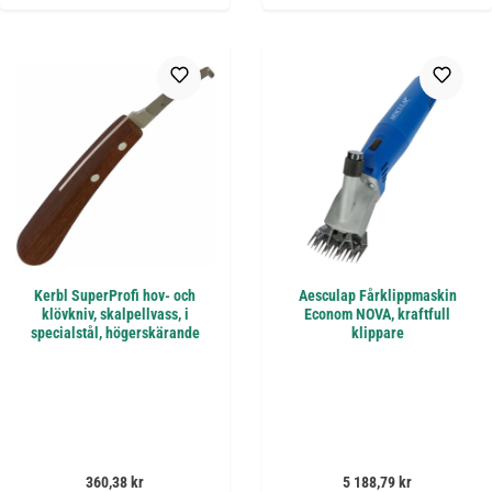
Kerbl SuperProfi hov- och
Aesculap Fårklippmaskin
klövkniv, skalpellvass, i
Econom NOVA, kraftfull
specialstål, högerskärande
klippare
Ordinarie pris:
Ordinarie pris:
360,38 kr
5 188,79 kr