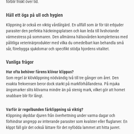
förblir friskt över tid.
Håll ett öga på ull och hygien
Klippning är också en viktig vårdåtgärd. En ullfäll som är för tät erbjuder
parasiter den perfekta häckningsplatsen och kan leda till livshotande
värmestress på sommaren. Den allmänna hälsovården kompletteras med
pålitliga veterinärprodukter med vilka du omedelbart kan behandla små
sår, förebygga sjukdomar och specifikt stödja hjordens vitalitet.
Vanliga frågor
Hur ofta behöver fårens klövar klippas?
Som regel är klövklippning nödvändig två till tre gånger om året. Den
exakta frekvensen beror dock starkt på markförhållandena. På mjuka
ängsmarker slits klövarna mindre än på stenig mark, vilket gör att hornet
snabbare blir för långt.
Varför är regelbunden fårklippning så viktig?
Klippning skyddar djuren från överhettning under varma dagar och
förhindrar angrepp av irriterande parasiter som kvalster eller fluglarver. En
klippt fäll gör det också lättare för det nyfödda lammet att hitta juvret.