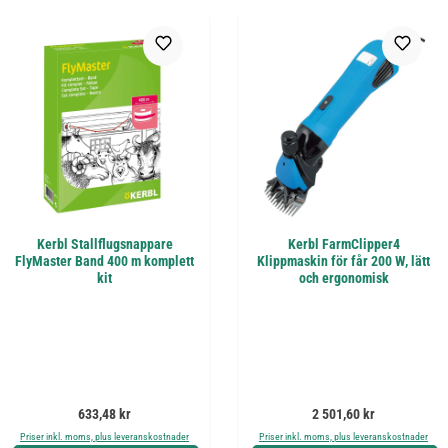
Kerbl Stallflugsnappare
Kerbl FarmClipper4
FlyMaster Band 400 m komplett
Klippmaskin för får 200 W, lätt
kit
och ergonomisk
Ordinarie pris:
Ordinarie pris:
633,48 kr
2 501,60 kr
Priser inkl. moms, plus leveranskostnader
Priser inkl. moms, plus leveranskostnader