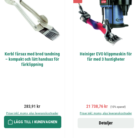
Kerbl fårsax med bred tandning
Heiniger EVO klippmaskin för
– kompakt och lätt handsax för
får med 3 hastigheter
fårklippning
Ordinarie pris:
Försäljningspris:
Ordinarie pris:
283,91 kr
21 738,76 kr
(10% sparat)
Priser inkl. moms, plus leveranskostnader
Priser inkl. moms, plus leveranskostnader
LÄGG TILL I KUNDVAGNEN
Detaljer