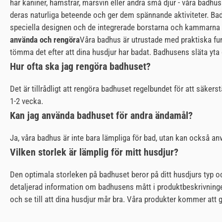
har kaniner, hamstrar, marsvin eller andra små djur - våra badhus
deras naturliga beteende och ger dem spännande aktiviteter. Ba
speciella designen och de integrerade borstarna och kammarna ka
använda och rengöra
Våra badhus är utrustade med praktiska fu
tömma det efter att dina husdjur har badat. Badhusens släta yta 
Hur ofta ska jag rengöra badhuset?
Det är tillrådligt att rengöra badhuset regelbundet för att säke
1-2 vecka.
Kan jag använda badhuset för andra ändamål?
Ja, våra badhus är inte bara lämpliga för bad, utan kan också anv
Vilken storlek är lämplig för mitt husdjur?
Den optimala storleken på badhuset beror på ditt husdjurs typ oc
detaljerad information om badhusens mått i produktbeskrivninge
och se till att dina husdjur mår bra. Våra produkter kommer att gö