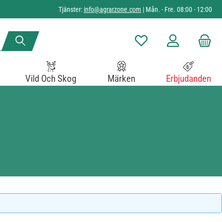
Tjänster:
info@agrarzone.com
| Mån. - Fre. 08:00 - 12:00
Du har 0 objekt i önskelista
Vild Och Skog
Märken
Erbjudanden