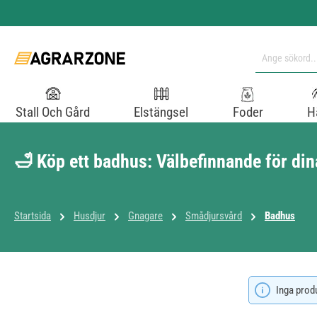
pa till huvudinnehåll
Hoppa till sökning
Hoppa till huvudnavigering
Stall Och Gård
Elstängsel
Foder
H
🛁 Köp ett badhus: Välbefinnande för dina
Startsida
Husdjur
Gnagare
Smådjursvård
Badhus
Inga prod