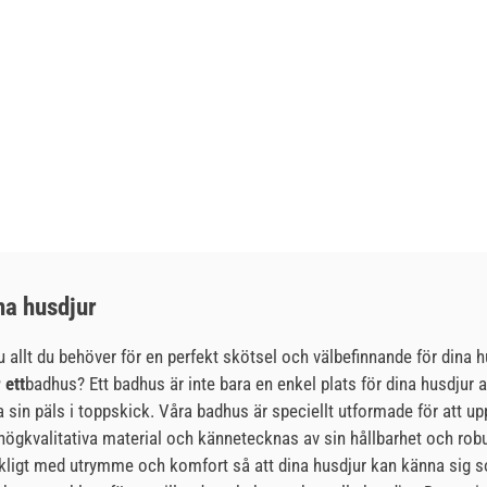
na husdjur
 allt du behöver för en perfekt skötsel och välbefinnande för dina h
 ett
badhus? Ett badhus är inte bara en enkel plats för dina husdjur a
lla sin päls i toppskick. Våra badhus är speciellt utformade för att 
högkvalitativa material och kännetecknas av sin hållbarhet och robus
äckligt med utrymme och komfort så att dina husdjur kan känna si