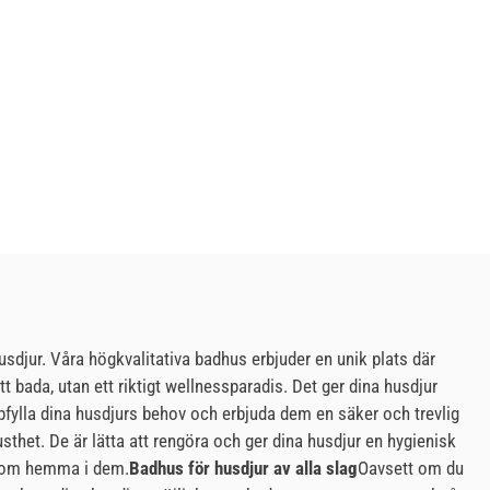
usdjur. Våra högkvalitativa badhus erbjuder en unik plats där
tt bada, utan ett riktigt wellnessparadis. Det ger dina husdjur
uppfylla dina husdjurs behov och erbjuda dem en säker och trevlig
thet. De är lätta att rengöra och ger dina husdjur en hygienisk
g som hemma i dem.
Badhus för husdjur av alla slag
Oavsett om du