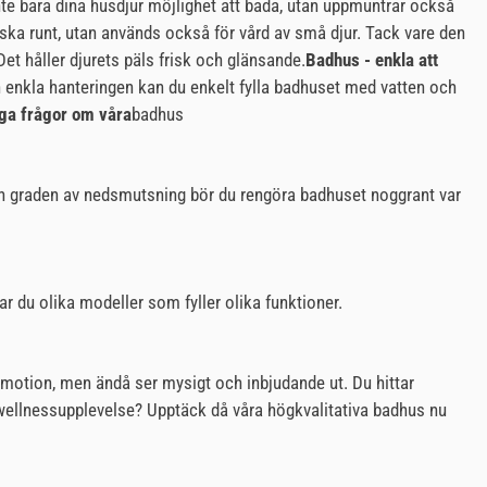
inte bara dina husdjur möjlighet att bada, utan uppmuntrar också
aska runt, utan används också för vård av små djur. Tack vare den
t håller djurets päls frisk och glänsande.
Badhus - enkla att
 enkla hanteringen kan du enkelt fylla badhuset med vatten och
iga frågor om våra
badhus
 och graden av nedsmutsning bör du rengöra badhuset noggrant var
ar du olika modeller som fyller olika funktioner.
r motion, men ändå ser mysigt och inbjudande ut. Du hittar
 wellnessupplevelse? Upptäck då våra högkvalitativa badhus nu