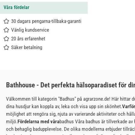
Våra fördelar
30 dagars pengarna-tillbaka-garanti
Vänlig kundservice
20 års erfarenhet
Säker betalning
Bathhouse - Det perfekta hälsoparadiset för di
Välkommen till kategorin "Badhus" på agrarzone.de! Här hittar du
dina husdjur kan koppla av, leka och visa upp sin skönhet.
Varför
möjlighet att rengöra sig, njuta av varierande aktiviteter och hå
miljö.
Fördelarna med våra
badhus Våra badhus är tillverkade av 
och behaglig badupplevelse. De olika modellerna erbjuder tillr