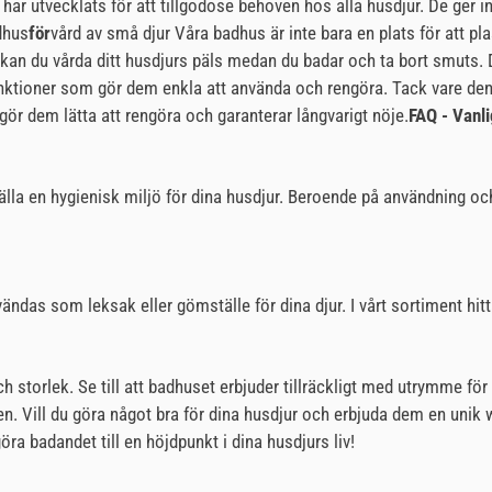
 har utvecklats för att tillgodose behoven hos alla husdjur. De ger 
dhus
för
vård av små djur Våra badhus är inte bara en plats för att pl
n du vårda ditt husdjurs päls medan du badar och ta bort smuts. De
nktioner som gör dem enkla att använda och rengöra. Tack vare den
gör dem lätta att rengöra och garanterar långvarigt nöje.
FAQ - Vanl
rställa en hygienisk miljö för dina husdjur. Beroende på användning
ändas som leksak eller gömställe för dina djur. I vårt sortiment hitt
h storlek. Se till att badhuset erbjuder tillräckligt med utrymme fö
n. Vill du göra något bra för dina husdjur och erbjuda dem en unik
ra badandet till en höjdpunkt i dina husdjurs liv!