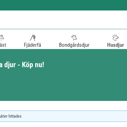
äst
Fjäderfä
Bondgårdsdjur
Husdjur
 djur - Köp nu!
ukter hittades