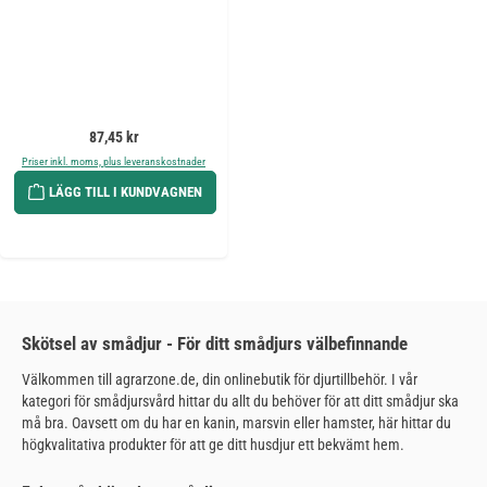
Ordinarie pris:
87,45 kr
Priser inkl. moms, plus leveranskostnader
LÄGG TILL I KUNDVAGNEN
Skötsel av smådjur - För ditt smådjurs välbefinnande
Välkommen till agrarzone.de, din onlinebutik för djurtillbehör. I vår
kategori för smådjursvård hittar du allt du behöver för att ditt smådjur ska
må bra. Oavsett om du har en kanin, marsvin eller hamster, här hittar du
högkvalitativa produkter för att ge ditt husdjur ett bekvämt hem.