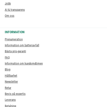
Jobb
AI & transparens
Om oss
INFORMATION
Prenumeration
Information om batteriavfall
Bästa pris-garanti
FAQ
Information om kundomdömen
Blog
Hållbarhet
Newsletter
Retur
Bevis på expertis
Leverans
Betalning