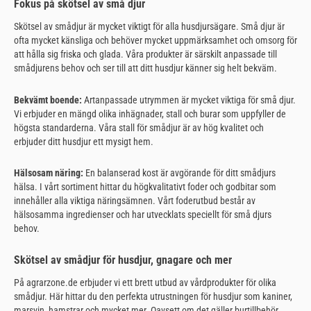
Fokus på skötsel av små djur
Skötsel av smådjur är mycket viktigt för alla husdjursägare. Små djur är
ofta mycket känsliga och behöver mycket uppmärksamhet och omsorg för
att hålla sig friska och glada. Våra produkter är särskilt anpassade till
smådjurens behov och ser till att ditt husdjur känner sig helt bekväm.
Bekvämt boende:
Artanpassade utrymmen är mycket viktiga för små djur.
Vi erbjuder en mängd olika inhägnader, stall och burar som uppfyller de
högsta standarderna. Våra stall för smådjur är av hög kvalitet och
erbjuder ditt husdjur ett mysigt hem.
Hälsosam näring:
En balanserad kost är avgörande för ditt smådjurs
hälsa. I vårt sortiment hittar du högkvalitativt foder och godbitar som
innehåller alla viktiga näringsämnen. Vårt foderutbud består av
hälsosamma ingredienser och har utvecklats speciellt för små djurs
behov.
Skötsel av smådjur för husdjur, gnagare och mer
På agrarzone.de erbjuder vi ett brett utbud av vårdprodukter för olika
smådjur. Här hittar du den perfekta utrustningen för husdjur som kaniner,
marsvin, hamstrar och mycket mer. Oavsett om det gäller burtillbehör,