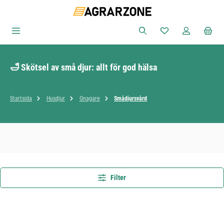
Hoppa till huvudinnehåll
Du har 0 objekt i ön
🛁 Skötsel av små djur: allt för god hälsa
Startsida
Husdjur
Gnagare
Smådjursvård
Filter