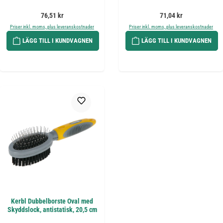
Ordinarie pris:
Ordinarie pris:
76,51 kr
71,04 kr
Priser inkl. moms, plus leveranskostnader
Priser inkl. moms, plus leveranskostnader
LÄGG TILL I KUNDVAGNEN
LÄGG TILL I KUNDVAGNEN
Kerbl Dubbelborste Oval med
Skyddslock, antistatisk, 20,5 cm