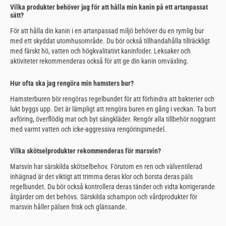
Vilka produkter behöver jag för att hålla min kanin på ett artanpassat
sätt?
För att hålla din kanin i en artanpassad miljö behöver du en rymlig bur
med ett skyddat utomhusområde. Du bör också tillhandahålla tillräckligt
med färskt hö, vatten och högkvalitativt kaninfoder. Leksaker och
aktiviteter rekommenderas också för att ge din kanin omväxling.
Hur ofta ska jag rengöra min hamsters bur?
Hamsterburen bör rengöras regelbundet för att förhindra att bakterier och
lukt byggs upp. Det är lämpligt att rengöra buren en gång i veckan. Ta bort
avföring, överflödig mat och byt sängkläder. Rengör alla tillbehör noggrant
med varmt vatten och icke-aggressiva rengöringsmedel.
Vilka skötselprodukter rekommenderas för marsvin?
Marsvin har särskilda skötselbehov. Förutom en ren och välventilerad
inhägnad är det viktigt att trimma deras klor och borsta deras päls
regelbundet. Du bör också kontrollera deras tänder och vidta korrigerande
åtgärder om det behövs. Särskilda schampon och vårdprodukter för
marsvin håller pälsen frisk och glänsande.