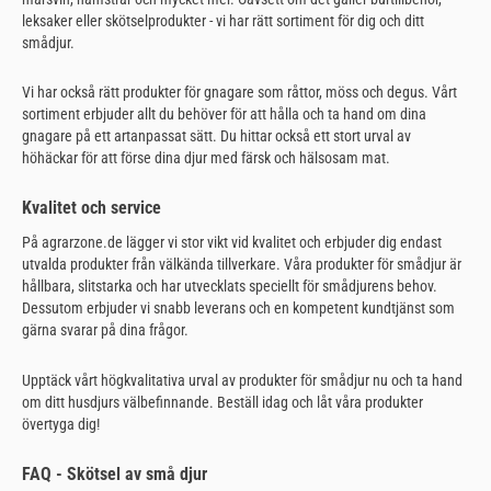
leksaker eller skötselprodukter - vi har rätt sortiment för dig och ditt
smådjur.
Vi har också rätt produkter för gnagare som råttor, möss och degus. Vårt
sortiment erbjuder allt du behöver för att hålla och ta hand om dina
gnagare på ett artanpassat sätt. Du hittar också ett stort urval av
höhäckar för att förse dina djur med färsk och hälsosam mat.
Kvalitet och service
På agrarzone.de lägger vi stor vikt vid kvalitet och erbjuder dig endast
utvalda produkter från välkända tillverkare. Våra produkter för smådjur är
hållbara, slitstarka och har utvecklats speciellt för smådjurens behov.
Dessutom erbjuder vi snabb leverans och en kompetent kundtjänst som
gärna svarar på dina frågor.
Upptäck vårt högkvalitativa urval av produkter för smådjur nu och ta hand
om ditt husdjurs välbefinnande. Beställ idag och låt våra produkter
övertyga dig!
FAQ - Skötsel av små djur