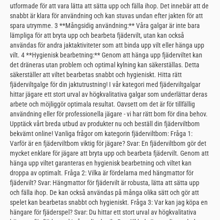
utformade för att vara lätta att sätta upp och fälla ihop. Det innebär att de
snabbt är klara för användning och kan stuvas undan efter jakten för att
spara utrymme. 3 **Mångsidig användning:** Våra galgar är inte bara
lämpliga för att bryta upp och bearbeta fjädervilt, utan kan också
användas för andra jaktaktiviteter som att binda upp vilt eller hänga upp
vilt. 4 **Hygienisk bearbetning:** Genom att hänga upp fjäderviltet kan
det dräneras utan problem och optimal kylning kan säkerställas. Detta
säkerställer att viltet bearbetas snabbt och hygieniskt. Hitta rätt
fjäderviltgalge för din jaktutrustning! I vår kategori med fjäderviltgalgar
hittar jägare ett stort urval av högkvalitativa galgar som underlättar deras
arbete och möjliggör optimala resultat. Oavsett om det är för tillfällig
användning eller för professionella jägare - vi har rätt bom för dina behov.
Upptäck vårt breda utbud av produkter nu och beställ din fjäderviltbom
bekvämt online! Vanliga frågor om kategorin fjäderviltbom: Fråga 1:
Varför är en fjäderviltbom viktig för jägare? Svar: En fjäderviltbom gör det
mycket enklare för jägare att bryta upp och bearbeta fjädervilt. Genom att
hänga upp viltet garanteras en hygienisk bearbetning och viltet kan
droppa av optimalt. Fråga 2: Vilka är fördelarna med hängmattor för
fjädervilt? Svar: Hängmattor för fjädervilt är robusta, lätta att sätta upp
och fälla ihop. De kan också användas på många olika sätt och gör att
spelet kan bearbetas snabbt och hygieniskt. Fråga 3: Var kan jag köpa en
hängare för fjäderspel? Svar: Du hittar ett stort urval av högkvalitativa