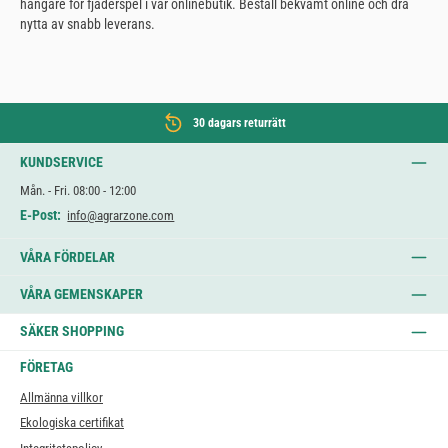
hängare för fjäderspel i vår onlinebutik. Beställ bekvämt online och dra
nytta av snabb leverans.
30 dagars returrätt
KUNDSERVICE
Mån. - Fri. 08:00 - 12:00
E-Post:
info@agrarzone.com
VÅRA FÖRDELAR
VÅRA GEMENSKAPER
SÄKER SHOPPING
FÖRETAG
Allmänna villkor
Ekologiska certifikat