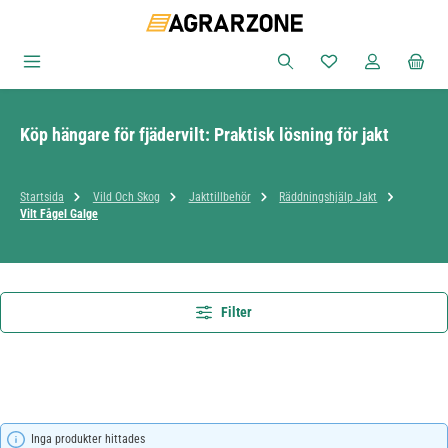
Hoppa till huvudinnehåll
Du har 0 objekt i ön
Köp hängare för fjädervilt: Praktisk lösning för jakt
Startsida
Vild Och Skog
Jakttillbehör
Räddningshjälp Jakt
Vilt Fågel Galge
Filter
Inga produkter hittades