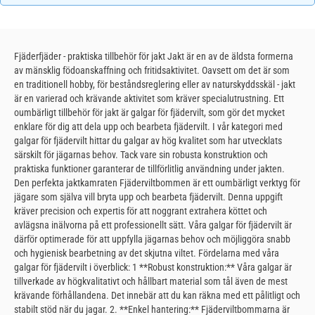
Fjäderfjäder - praktiska tillbehör för jakt Jakt är en av de äldsta formerna
av mänsklig födoanskaffning och fritidsaktivitet. Oavsett om det är som
en traditionell hobby, för beståndsreglering eller av naturskyddsskäl - jakt
är en varierad och krävande aktivitet som kräver specialutrustning. Ett
oumbärligt tillbehör för jakt är galgar för fjädervilt, som gör det mycket
enklare för dig att dela upp och bearbeta fjädervilt. I vår kategori med
galgar för fjädervilt hittar du galgar av hög kvalitet som har utvecklats
särskilt för jägarnas behov. Tack vare sin robusta konstruktion och
praktiska funktioner garanterar de tillförlitlig användning under jakten.
Den perfekta jaktkamraten Fjäderviltbommen är ett oumbärligt verktyg för
jägare som själva vill bryta upp och bearbeta fjädervilt. Denna uppgift
kräver precision och expertis för att noggrant extrahera köttet och
avlägsna inälvorna på ett professionellt sätt. Våra galgar för fjädervilt är
därför optimerade för att uppfylla jägarnas behov och möjliggöra snabb
och hygienisk bearbetning av det skjutna viltet. Fördelarna med våra
galgar för fjädervilt i överblick: 1 **Robust konstruktion:** Våra galgar är
tillverkade av högkvalitativt och hållbart material som tål även de mest
krävande förhållandena. Det innebär att du kan räkna med ett pålitligt och
stabilt stöd när du jagar. 2. **Enkel hantering:** Fjäderviltbommarna är