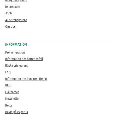
Integritetspolicy
Impressum
Jobb
AI & transparens
Om oss
INFORMATION
Prenumeration
Information om batteriavfall
Bästa pris-garanti
FAQ
Information om kundomdömen
Blog
Hållbarhet
Newsletter
Retur
Bevis på expertis