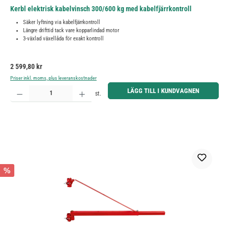
Kerbl elektrisk kabelvinsch 300/600 kg med kabelfjärrkontroll
Säker lyftning via kabelfjärrkontroll
Längre drifttid tack vare kopparlindad motor
3-växlad växellåda för exakt kontroll
Ordinarie pris:
2 599,80 kr
Priser inkl. moms, plus leveranskostnader
Produktkvantitet: Ange önskat belopp eller använd knapparna för att öka eller minska kvantiteten.
LÄGG TILL I KUNDVAGNEN
st.
%