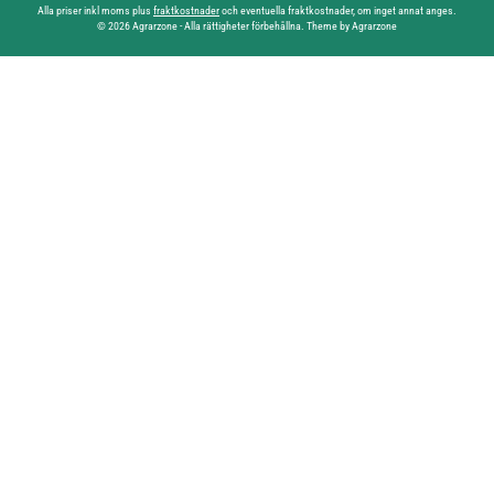
Alla priser inkl moms plus
fraktkostnader
och eventuella fraktkostnader, om inget annat anges.
© 2026 Agrarzone - Alla rättigheter förbehållna. Theme by Agrarzone