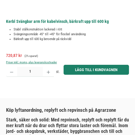
Kerbl Svängbar arm för kabelvinsch, bärkraft upp till 600 kg
Stabil stålkonstruktion lackerad i rött
Svängningsområde -45° till +45° för flexibel användning
Bärkraft upp till 600 kg beroende på räckvidd
Försäljningspris:
Ordinarie pris:
720,87 kr
(2% sparat)
Priser inkl. moms, plus leveranskostnader
Produktkvantitet: Ange önskat belopp eller använd knapparna för att öka eller minska kvantiteten.
LÄGG TILL I KUNDVAGNEN
st.
Köp lyftanordning, replyft och repvinsch på Agrarzone
Stark, säker och solid: Med repvinsch, replyft och replyft får du
mer kraft när du drar och flyttar stora laster och föremål. Inom
jord- och skogsbruk, verkstäder, byggbranschen och till och