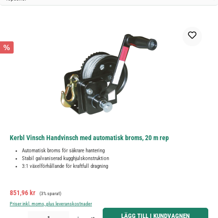
%
Kerbl Vinsch Handvinsch med automatisk broms, 20 m rep
Automatisk broms för säkrare hantering
Stabil galvaniserad kugghjulskonstruktion
3:1 växelförhållande för kraftfull dragning
Försäljningspris:
Ordinarie pris:
851,96 kr
(3% sparat)
Priser inkl. moms, plus leveranskostnader
Produktkvantitet: Ange önskat belopp eller använd knapparna för att öka eller minska kvantiteten.
LÄGG TILL I KUNDVAGNEN