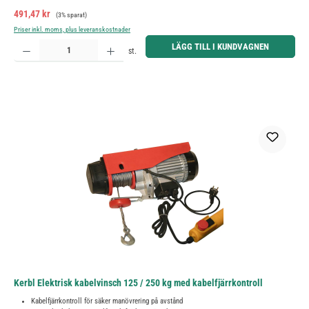
Försäljningspris:
Ordinarie pris:
491,47 kr
(3% sparat)
Priser inkl. moms, plus leveranskostnader
Produktkvantitet: Ange önskat belopp eller använd knapparna för att öka eller minska kvantiteten.
LÄGG TILL I KUNDVAGNEN
st.
Kerbl Elektrisk kabelvinsch 125 / 250 kg med kabelfjärrkontroll
Kabelfjärrkontroll för säker manövrering på avstånd