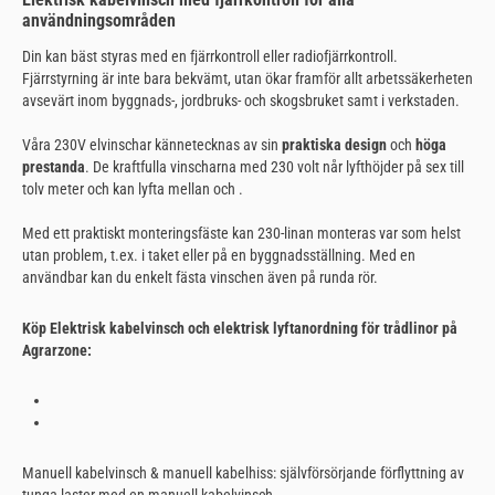
användningsområden
Din kan bäst styras med en fjärrkontroll eller radiofjärrkontroll.
Fjärrstyrning är inte bara bekvämt, utan ökar framför allt arbetssäkerheten
avsevärt inom byggnads-, jordbruks- och skogsbruket samt i verkstaden.
Våra 230V elvinschar kännetecknas av sin
praktiska design
och
höga
prestanda
. De kraftfulla vinscharna med 230 volt når lyfthöjder på sex till
tolv meter och kan lyfta mellan och .
Med ett praktiskt monteringsfäste kan 230-linan monteras var som helst
utan problem, t.ex. i taket eller på en byggnadsställning. Med en
användbar
kan du enkelt fästa vinschen även på runda rör.
Köp
Elektrisk kabelvinsch och elektrisk lyftanordning för trådlinor på
Agrarzone:
Manuell kabelvinsch & manuell kabelhiss: självförsörjande förflyttning av
tunga laster med en manuell kabelvinsch