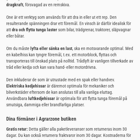
dragkraft
, försvagad av en remskiva.
One
är ett verktyg som används för att dra in eller ut ett rep. Den
resulterande spänningen drar ett föremål. En vinsch är därför idealisk för
att
dra och flytta tunga laster
som bilar, trädgrenar, traktorer, släpvagnar
eller båtar.
Om du måste
lyfta eller sänka en last
, ska en motsvarande
optimal. Med
en kabelhiss kan tyngre föremål, t.ex. ett motorblock, flyttas och
transporteras till önskad plats på nolltid. Trådlyft är vanligen tillverkade av
tråd eller kedja och kan vara hand- eller motordrivna.
Den
inkluderar de som är utrustade med en spak eller handvev.
Elektriska kedjehissar
är däremot optimala för mekaniker och
bilverkstäder eftersom de kan anslutas till alla vanliga eluttag.
Användbara
luftkedjehissar
är optimala för att flytta tunga föremål på
smutsiga, dammiga eller brandfarliga platser.
Dina förmåner i Agrarzone butiken
Gratis retur:
Detta gäller alla paketleveranser som returneras inom 30
dagar. Du kan också returnera fraktvaror inom 30 dagar. Kostnaderna för