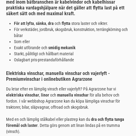
med inom båtbranschen är kabelvindor och kabelhissar
praktiska vardagshjälpare när det gäller att flytta last på ett
säkert sätt och med maximal kraft.
För att lyfta
,
sänka
,
dra
och
flytta
stora laster och vikter.
För verkstäder, jordbruk, skogsbruk, konstruktion, terrängkörning och
båtar
Som eller
Exakt utförande och
smidig mekanik
Starkt, pålitligt och hållbart material
Oslagbart pris-prestandaförhållande
Elektriska vinschar, manuella vinschar och vajerlyft -
Premiumvinschar i onlinebutiken Agrarzone
Du letar efter en lämplig vinsch eller vajerlyft? På Agrarzone har vi
elektriska vinschar
,
linor
och
manuella vinschar
för alla behov och
fordon. I vår webbshop Agrarzone kan du köpa lämpliga vinschar för
traktorer, bilar, släpvagnar, offroad och skogsbruk.
Med en
och lämplig stålkabel eller plastrep kan du
dra och flytta tunga
föremål och laster
. Detta görs genom att linan lindas på en trumma
(vinsch).