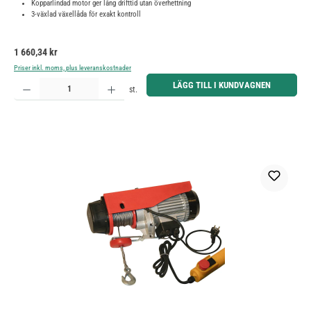
Kopparlindad motor ger lång drifttid utan överhettning
3-växlad växellåda för exakt kontroll
Ordinarie pris:
1 660,34 kr
Priser inkl. moms, plus leveranskostnader
Produktkvantitet: Ange önskat belopp eller använd knapparna för att öka eller minska kvantiteten.
LÄGG TILL I KUNDVAGNEN
st.