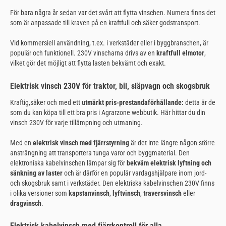
För bara några år sedan var det svårt att flytta vinschen. Numera finns det
som är anpassade till kraven på en kraftfull och säker godstransport.
Vid kommersiell användning, t.ex. i verkstäder eller i byggbranschen, är
populär och funktionell. 230V vinscharna drivs av en
kraftfull elmotor
,
vilket gör det möjligt att flytta lasten bekvämt och exakt.
Elektrisk vinsch 230V för traktor, bil, släpvagn och skogsbruk
Kraftig,säker och med ett
utmärkt pris-prestandaförhållande:
detta är de
som du kan köpa till ett bra pris i Agrarzone webbutik. Här hittar du din
vinsch 230V för varje tillämpning och utmaning.
Med en
elektrisk vinsch med fjärrstyrning
är det inte längre någon större
ansträngning att transportera tunga varor och byggmaterial. Den
elektroniska kabelvinschen lämpar sig för
bekväm elektrisk lyftning och
sänkning av laster
och är därför en populär vardagshjälpare inom jord-
och skogsbruk samt i verkstäder. Den elektriska kabelvinschen 230V finns
i olika versioner som
kapstanvinsch
,
lyftvinsch
,
traversvinsch
eller
dragvinsch
.
Elektrisk kabelvinsch med fjärrkontroll för alla