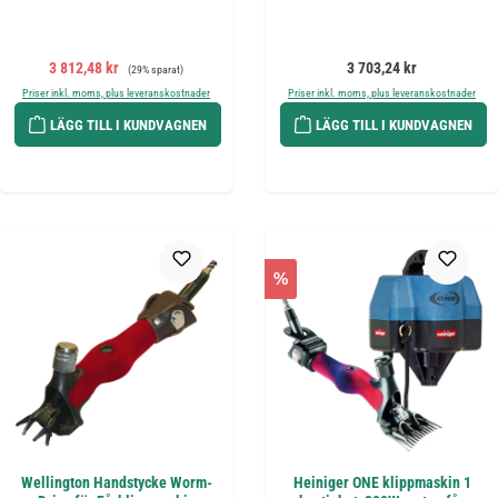
Försäljningspris:
Ordinarie pris:
Ordinarie pris:
3 812,48 kr
3 703,24 kr
(29% sparat)
Priser inkl. moms, plus leveranskostnader
Priser inkl. moms, plus leveranskostnader
LÄGG TILL I KUNDVAGNEN
LÄGG TILL I KUNDVAGNEN
%
Wellington Handstycke Worm-
Heiniger ONE klippmaskin 1