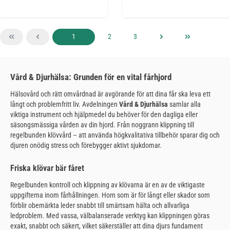
Sida
Sida
Sida
1
2
3
Vård & Djurhälsa: Grunden för en vital fårhjord
Hälsovård och rätt omvårdnad är avgörande för att dina får ska leva ett
långt och problemfritt liv. Avdelningen
Vård & Djurhälsa
samlar alla
viktiga instrument och hjälpmedel du behöver för den dagliga eller
säsongsmässiga vården av din hjord. Från noggrann klippning till
regelbunden klövvård – att använda högkvalitativa tillbehör sparar dig och
djuren onödig stress och förebygger aktivt sjukdomar.
Friska klövar bär fåret
Regelbunden kontroll och klippning av klövarna är en av de viktigaste
uppgifterna inom fårhållningen. Horn som är för långt eller skador som
förblir obemärkta leder snabbt till smärtsam hälta och allvarliga
ledproblem. Med vassa, välbalanserade verktyg kan klippningen göras
exakt, snabbt och säkert, vilket säkerställer att dina djurs fundament