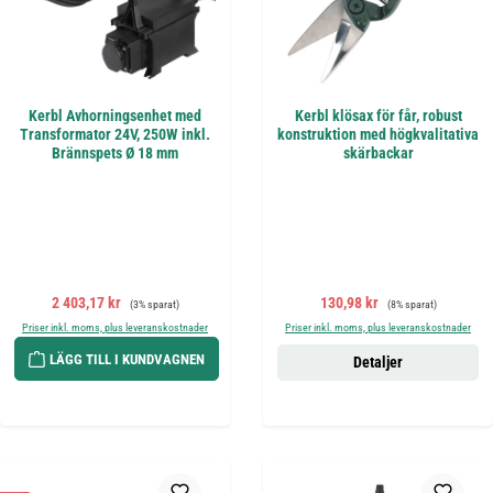
Kerbl Avhorningsenhet med
Kerbl klösax för får, robust
Transformator 24V, 250W inkl.
konstruktion med högkvalitativa
Brännspets Ø 18 mm
skärbackar
Försäljningspris:
Ordinarie pris:
Försäljningspris:
Ordinarie pris:
2 403,17 kr
130,98 kr
(3% sparat)
(8% sparat)
Priser inkl. moms, plus leveranskostnader
Priser inkl. moms, plus leveranskostnader
LÄGG TILL I KUNDVAGNEN
Detaljer