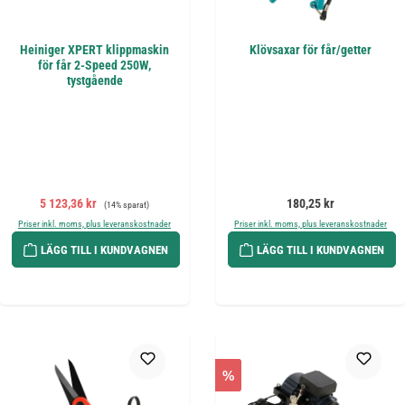
Heiniger XPERT klippmaskin
Klövsaxar för får/getter
för får 2-Speed 250W,
tystgående
Försäljningspris:
Ordinarie pris:
Ordinarie pris:
5 123,36 kr
180,25 kr
(14% sparat)
Priser inkl. moms, plus leveranskostnader
Priser inkl. moms, plus leveranskostnader
LÄGG TILL I KUNDVAGNEN
LÄGG TILL I KUNDVAGNEN
%