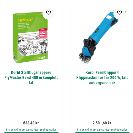
Kerbl Stallflugsnappare
Kerbl FarmClipper4
FlyMaster Band 400 m komplett
Klippmaskin för får 200 W, lätt
kit
och ergonomisk
Ordinarie pris:
Ordinarie pris:
633,48 kr
2 501,60 kr
Priser inkl. moms, plus leveranskostnader
Priser inkl. moms, plus leveranskostnader