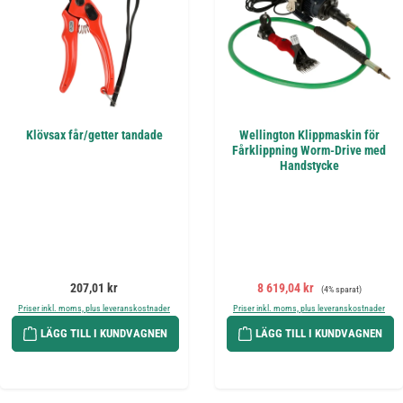
Klövsax får/getter tandade
Wellington Klippmaskin för
Fårklippning Worm-Drive med
Handstycke
Ordinarie pris:
Försäljningspris:
Ordinarie pris:
207,01 kr
8 619,04 kr
(4% sparat)
Priser inkl. moms, plus leveranskostnader
Priser inkl. moms, plus leveranskostnader
LÄGG TILL I KUNDVAGNEN
LÄGG TILL I KUNDVAGNEN