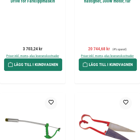
Drive för Fårklippmaskin
hastighet, 300W motor, får
Ordinarie pris:
Försäljningspris:
Ordinarie pris:
3 703,24 kr
20 744,68 kr
(4% sparat)
Priser inkl. moms, plus leveranskostnader
Priser inkl. moms, plus leveranskostnader
LÄGG TILL I KUNDVAGNEN
LÄGG TILL I KUNDVAGNEN