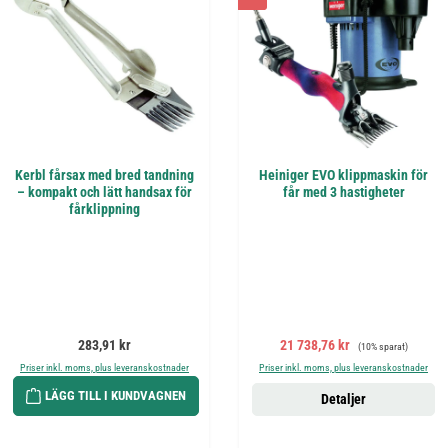
Kerbl fårsax med bred tandning
Heiniger EVO klippmaskin för
– kompakt och lätt handsax för
får med 3 hastigheter
fårklippning
Ordinarie pris:
Försäljningspris:
Ordinarie pris:
283,91 kr
21 738,76 kr
(10% sparat)
Priser inkl. moms, plus leveranskostnader
Priser inkl. moms, plus leveranskostnader
LÄGG TILL I KUNDVAGNEN
Detaljer