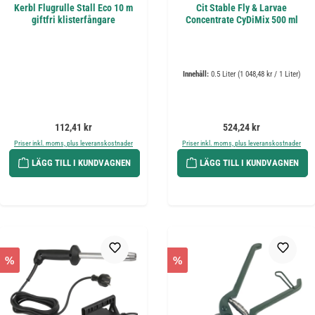
Kerbl Flugrulle Stall Eco 10 m
Cit Stable Fly & Larvae
giftfri klisterfångare
Concentrate CyDiMix 500 ml
Innehåll:
0.5 Liter
(1 048,48 kr / 1 Liter)
Ordinarie pris:
Ordinarie pris:
112,41 kr
524,24 kr
Priser inkl. moms, plus leveranskostnader
Priser inkl. moms, plus leveranskostnader
LÄGG TILL I KUNDVAGNEN
LÄGG TILL I KUNDVAGNEN
%
%