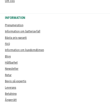
Om oss
INFORMATION
Prenumeration
Information om batteriavfall
Bästa pris-garanti
FAQ
Information om kundomdömen
Blog
Hållbarhet
Newsletter
Retur
Bevis på expertis
Leverans
Betalning
Ångerrätt