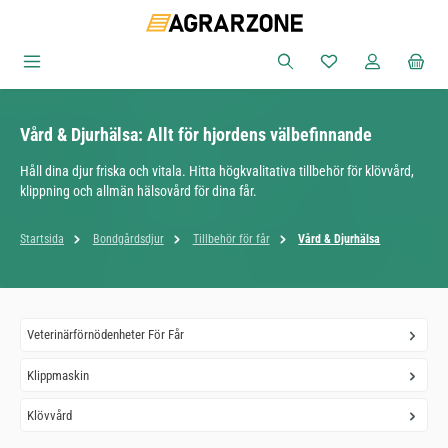
Hoppa till huvudinnehåll
Du har 0 objekt i ön
Vård & Djurhälsa: Allt för hjordens välbefinnande
Håll dina djur friska och vitala. Hitta högkvalitativa tillbehör för klövvård,
klippning och allmän hälsovård för dina får.
Startsida
Bondgårdsdjur
Tillbehör för får
Vård & Djurhälsa
Veterinärförnödenheter För Får
Klippmaskin
Klövvård