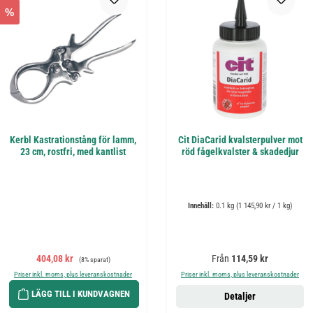
%
Kerbl Kastrationstång för lamm,
Cit DiaCarid kvalsterpulver mot
23 cm, rostfri, med kantlist
röd fågelkvalster & skadedjur
Innehåll:
0.1 kg
(1 145,90 kr / 1 kg)
Försäljningspris:
Ordinarie pris:
Ordinarie pris:
404,08 kr
Från
114,59 kr
(8% sparat)
Priser inkl. moms, plus leveranskostnader
Priser inkl. moms, plus leveranskostnader
LÄGG TILL I KUNDVAGNEN
Detaljer