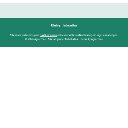
Företag
Information
Alla priser inkl moms plus
fraktkostnader
och eventuella fraktkostnader, om inget annat anges.
© 2026 Agrarzone - Alla rättigheter förbehållna. Theme by Agrarzone