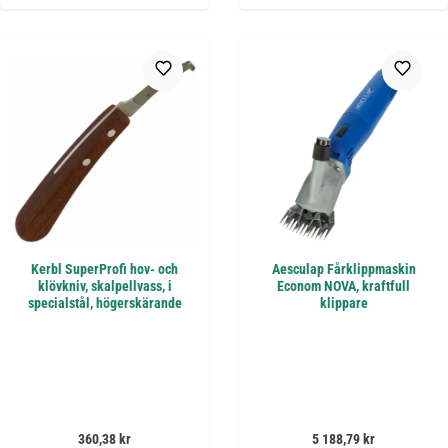
Kerbl SuperProfi hov- och
Aesculap Fårklippmaskin
klövkniv, skalpellvass, i
Econom NOVA, kraftfull
specialstål, högerskärande
klippare
Ordinarie pris:
Ordinarie pris:
360,38 kr
5 188,79 kr