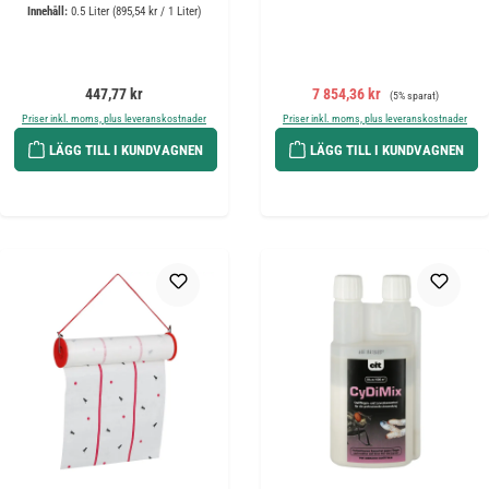
Innehåll:
0.5 Liter
(895,54 kr / 1 Liter)
Ordinarie pris:
Försäljningspris:
Ordinarie pris:
447,77 kr
7 854,36 kr
(5% sparat)
Priser inkl. moms, plus leveranskostnader
Priser inkl. moms, plus leveranskostnader
LÄGG TILL I KUNDVAGNEN
LÄGG TILL I KUNDVAGNEN