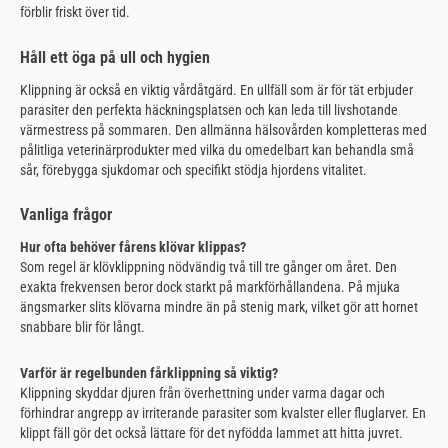
förblir friskt över tid.
Håll ett öga på ull och hygien
Klippning är också en viktig vårdåtgärd. En ullfäll som är för tät erbjuder
parasiter den perfekta häckningsplatsen och kan leda till livshotande
värmestress på sommaren. Den allmänna hälsovården kompletteras med
pålitliga veterinärprodukter med vilka du omedelbart kan behandla små
sår, förebygga sjukdomar och specifikt stödja hjordens vitalitet.
Vanliga frågor
Hur ofta behöver fårens klövar klippas?
Som regel är klövklippning nödvändig två till tre gånger om året. Den
exakta frekvensen beror dock starkt på markförhållandena. På mjuka
ängsmarker slits klövarna mindre än på stenig mark, vilket gör att hornet
snabbare blir för långt.
Varför är regelbunden fårklippning så viktig?
Klippning skyddar djuren från överhettning under varma dagar och
förhindrar angrepp av irriterande parasiter som kvalster eller fluglarver. En
klippt fäll gör det också lättare för det nyfödda lammet att hitta juvret.