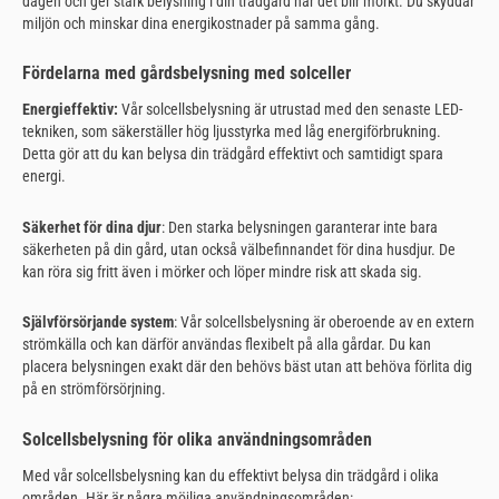
dagen och ger stark belysning i din trädgård när det blir mörkt. Du skyddar
miljön och minskar dina energikostnader på samma gång.
Fördelarna med gårdsbelysning med solceller
Energieffektiv:
Vår solcellsbelysning är utrustad med den senaste LED-
tekniken, som säkerställer hög ljusstyrka med låg energiförbrukning.
Detta gör att du kan belysa din trädgård effektivt och samtidigt spara
energi.
Säkerhet för dina djur
: Den starka belysningen garanterar inte bara
säkerheten på din gård, utan också välbefinnandet för dina husdjur. De
kan röra sig fritt även i mörker och löper mindre risk att skada sig.
Självförsörjande system
: Vår solcellsbelysning är oberoende av en extern
strömkälla och kan därför användas flexibelt på alla gårdar. Du kan
placera belysningen exakt där den behövs bäst utan att behöva förlita dig
på en strömförsörjning.
Solcellsbelysning för olika användningsområden
Med vår solcellsbelysning kan du effektivt belysa din trädgård i olika
områden. Här är några möjliga användningsområden: