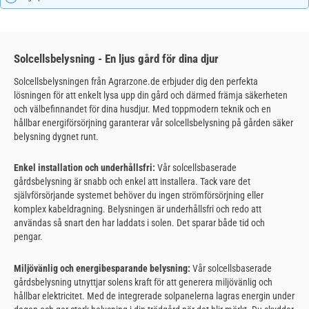
Solcellsbelysning - En ljus gård för dina djur
Solcellsbelysningen från Agrarzone.de erbjuder dig den perfekta
lösningen för att enkelt lysa upp din gård och därmed främja säkerheten
och välbefinnandet för dina husdjur. Med toppmodern teknik och en
hållbar energiförsörjning garanterar vår solcellsbelysning på gården säker
belysning dygnet runt.
Enkel installation och underhållsfri:
Vår solcellsbaserade
gårdsbelysning är snabb och enkel att installera. Tack vare det
självförsörjande systemet behöver du ingen strömförsörjning eller
komplex kabeldragning. Belysningen är underhållsfri och redo att
användas så snart den har laddats i solen. Det sparar både tid och
pengar.
Miljövänlig och energibesparande belysning:
Vår solcellsbaserade
gårdsbelysning utnyttjar solens kraft för att generera miljövänlig och
hållbar elektricitet. Med de integrerade solpanelerna lagras energin under