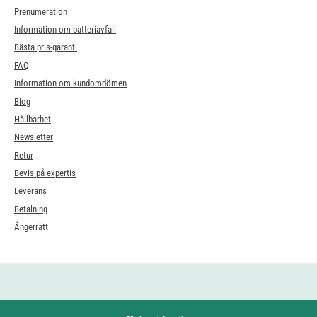
Prenumeration
Information om batteriavfall
Bästa pris-garanti
FAQ
Information om kundomdömen
Blog
Hållbarhet
Newsletter
Retur
Bevis på expertis
Leverans
Betalning
Ångerrätt