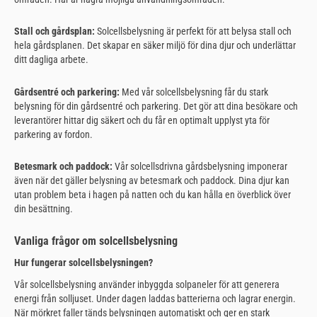
Stall och gårdsplan:
Solcellsbelysning är perfekt för att belysa stall och
hela gårdsplanen. Det skapar en säker miljö för dina djur och underlättar
ditt dagliga arbete.
Gårdsentré och parkering:
Med vår solcellsbelysning får du stark
belysning för din gårdsentré och parkering. Det gör att dina besökare och
leverantörer hittar dig säkert och du får en optimalt upplyst yta för
parkering av fordon.
Betesmark och paddock:
Vår solcellsdrivna gårdsbelysning imponerar
även när det gäller belysning av betesmark och paddock. Dina djur kan
utan problem beta i hagen på natten och du kan hålla en överblick över
din besättning.
Vanliga frågor om solcellsbelysning
Hur fungerar solcellsbelysningen?
Vår solcellsbelysning använder inbyggda solpaneler för att generera
energi från solljuset. Under dagen laddas batterierna och lagrar energin.
När mörkret faller tänds belysningen automatiskt och ger en stark