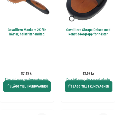
Covalliero Mankam 2K för
Covalliero Skrapa Deluxe med
hästar, halkfritt handtag
konstlädergrepp för hästar
Ordinarie pris:
Ordinarie pris:
87,45 kr
43,67 kr
Priser inkl. moms, plus leveranskostnader
Priser inkl. moms, plus leveranskostnader
LÄGG TILL I KUNDVAGNEN
LÄGG TILL I KUNDVAGNEN