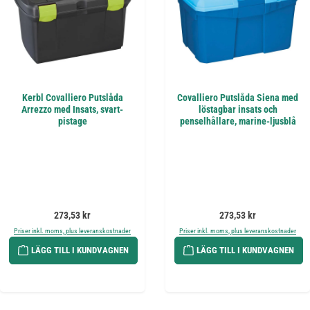
Kerbl Covalliero Putslåda
Covalliero Putslåda Siena med
Arrezzo med Insats, svart-
löstagbar insats och
pistage
penselhållare, marine-ljusblå
Ordinarie pris:
Ordinarie pris:
273,53 kr
273,53 kr
Priser inkl. moms, plus leveranskostnader
Priser inkl. moms, plus leveranskostnader
LÄGG TILL I KUNDVAGNEN
LÄGG TILL I KUNDVAGNEN