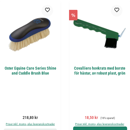
%
Oster Equine Care Series Shine
Covalliero hovkrats med borste
and Cuddle Brush Blue
för hästar, av robust plast, grön
Ordinarie pris:
Försäljningspris:
Ordinarie pris:
218,80 kr
18,50 kr
(16% sparat)
Priser inkl. moms, plus leveranskostnader
Priser inkl. moms, plus leveranskostnader