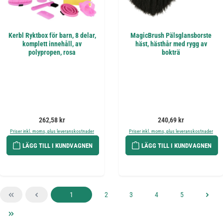
Kerbl Ryktbox för barn, 8 delar,
MagicBrush Pälsglansborste
komplett innehåll, av
häst, hästhår med rygg av
polypropen, rosa
bokträ
Ordinarie pris:
Ordinarie pris:
262,58 kr
240,69 kr
Priser inkl. moms, plus leveranskostnader
Priser inkl. moms, plus leveranskostnader
LÄGG TILL I KUNDVAGNEN
LÄGG TILL I KUNDVAGNEN
Sida
Sida
Sida
Sida
Sida
1
2
3
4
5