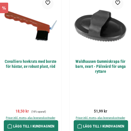
%
Covalliero hovkrats med borste
Waldhausen Gummiskrapa för
för hästar, av robust plast, röd
barn, svart - Pälsvård för unga
ryttare
Försäljningspris:
Ordinarie pris:
Ordinarie pris:
18,50 kr
51,99 kr
(16% sparat)
Priser inkl. moms, plus leveranskostnader
Priser inkl. moms, plus leveranskostnader
LÄGG TILL I KUNDVAGNEN
LÄGG TILL I KUNDVAGNEN