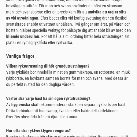
hovväggen utifrån. För man och svans använder du bäst en skonsam
man- och svansborste eller en precis kam för att
undvika att taglet slits
av vid utredningen
. Efter badet eller vid kraftig svettning drar en flexibel
svettskrapa snabbt ut vattnet ur pälsen. Två gånger om året, på våren och
hösten, hjälper speciella verktyg för pälsbyte dig att snabbt bli av med den
kliande underullen
. För att hålla allt i ordning hittar hela utrustningen sin
plats i en rymlig ryktlåda eller ryktväska.
Vanliga frågor
Vilken ryktutrustning tillhör grundutrustningen?
Varje ryktlåda bör innehålla minst en gummiskrapa, en rotborste, en mjuk
ryktborste, en hovkrats samt en borste för man och svans. Med dessa är
du perfekt rustad för den dagliga vården.
Varför ska varje häst ha sin egen ryktutrustning?
Av
hygieniska skäl
rekommenderas starkt en separat ryktsats per häst.
Detta förhindrar att hudsvamp, kvalster eller bakteriella infektioner
överförs obemärkt från ett djur till ett annat.
Hur ofta ska ryktverktygen rengöras?
Borstar och skrapor bör slås ur efter varje användning. En noggrann tvätt