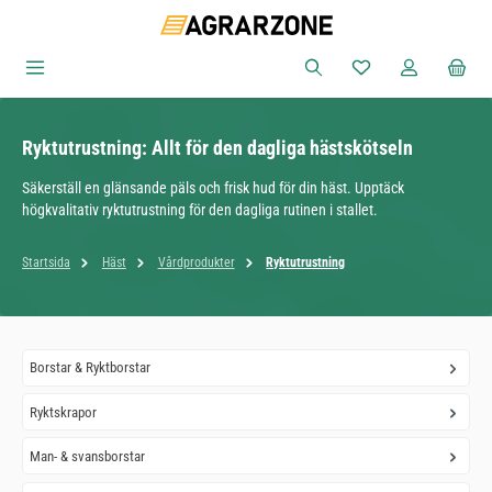
Hoppa till huvudinnehåll
Du har 0 objekt i ön
Ryktutrustning: Allt för den dagliga hästskötseln
Säkerställ en glänsande päls och frisk hud för din häst. Upptäck
högkvalitativ ryktutrustning för den dagliga rutinen i stallet.
Startsida
Häst
Vårdprodukter
Ryktutrustning
Borstar & Ryktborstar
Ryktskrapor
Man- & svansborstar