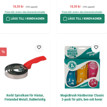
Försäljningspris:
Ordinarie pris:
Försäljningspris:
Ordinarie pris:
18,50 kr
18,50 kr
(16% sparat)
(16% sparat)
Priser inkl. moms, plus leveranskostnader
Priser inkl. moms, plus leveranskostnader
LÄGG TILL I KUNDVAGNEN
LÄGG TILL I KUNDVAGNEN
%
Kerbl Spiralkam för Hästar,
MagicBrush Hästborstar Classic
Fintandad Metall, Dubbelsidig
3-pack för päls, ben och hovar