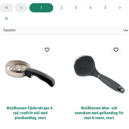
Sida
Sida
Sida
Sida
Sida
1
2
3
4
5
Waldhausen Fjäderskrapa 4-
Waldhausen Man- och
rad, rostfritt stål med
svanskam med gelhandtag för
plasthandtag, svart
man & svans, svart