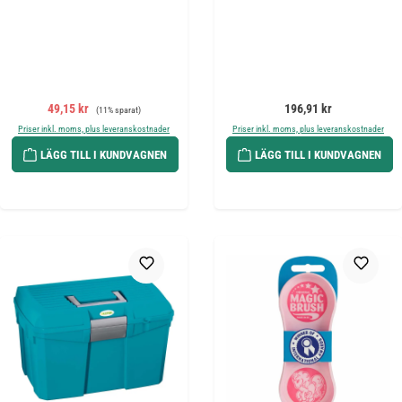
Försäljningspris:
Ordinarie pris:
Ordinarie pris:
49,15 kr
196,91 kr
(11% sparat)
Priser inkl. moms, plus leveranskostnader
Priser inkl. moms, plus leveranskostnader
LÄGG TILL I KUNDVAGNEN
LÄGG TILL I KUNDVAGNEN