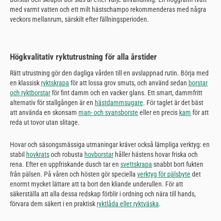
med varmt vatten och ett milt hästschampo rekommenderas med några
veckors mellanrum, särskilt efter fällningsperioden.
Högkvalitativ ryktutrustning för alla årstider
Rätt utrustning gör den dagliga vården till en avslappnad rutin. Börja med
en klassisk
ryktskrapa
för att lossa grov smuts, och använd sedan
borstar
och ryktborstar
för fint damm och en vacker glans. Ett smart, dammfritt
alternativ för stallgången är en
hästdammsugare
. För taglet är det bäst
att använda en skonsam
man- och svansborste
eller en precis
kam
för att
reda ut tovor utan slitage.
Hovar och säsongsmässiga utmaningar kräver också lämpliga verktyg: en
stabil
hovkrats
och robusta
hovborstar
håller hästens hovar friska och
rena. Efter en uppfriskande dusch tar en
svettskrapa
snabbt bort fukten
från pälsen. På våren och hösten gör speciella
verktyg för pälsbyte
det
enormt mycket lättare att ta bort den kliande underullen. För att
säkerställa att alla dessa redskap förblir i ordning och nära till hands,
förvara dem säkert i en praktisk
ryktlåda eller ryktväska
.