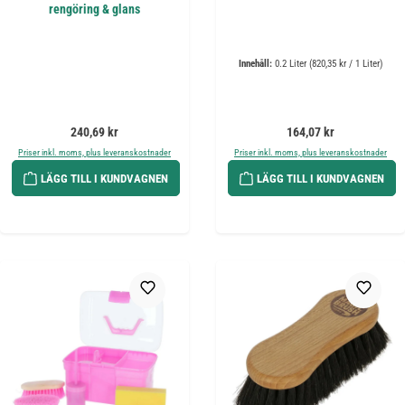
rengöring & glans
Innehåll:
0.2 Liter
(820,35 kr / 1 Liter)
Ordinarie pris:
Ordinarie pris:
240,69 kr
164,07 kr
Priser inkl. moms, plus leveranskostnader
Priser inkl. moms, plus leveranskostnader
LÄGG TILL I KUNDVAGNEN
LÄGG TILL I KUNDVAGNEN