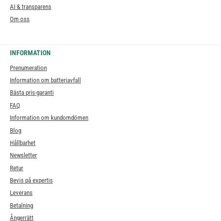
AI & transparens
Om oss
INFORMATION
Prenumeration
Information om batteriavfall
Bästa pris-garanti
FAQ
Information om kundomdömen
Blog
Hållbarhet
Newsletter
Retur
Bevis på expertis
Leverans
Betalning
Ångerrätt