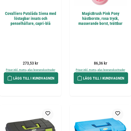
Covalliero Putslåda Siena med
MagicBrush Pink Pony
löstagbar insats och
hästborste, rosa tryck,
penselhållare, capri-blå
masserande borst, tvättbar
Ordinarie pris:
Ordinarie pris:
273,53 kr
86,36 kr
Priser inkl. moms, plus leveranskostnader
Priser inkl. moms, plus leveranskostnader
LÄGG TILL I KUNDVAGNEN
LÄGG TILL I KUNDVAGNEN