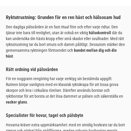
Ryktutrustning: Grunden för en ren häst och hälsosam hud
Den dagliga pälsvården är en fast ritual före och efter varje ridtur. Den
tjänar inte bara till renlighet, utan är också en viktig
hälsokontroll
där du
kan undersöka din hästs kropp efter små skador eller svullnader. Med rätt
ryktutrustning tar du bort smuts och damm pålitligt. Dessutom stärker den
gemensamma ryktningen förtroendet och
bandet mellan dig och din
häst
.
Rätt ordning vid pälsvården
För en noggrann rengöring har varje verktyg sin bestämda uppgift.
Rutinen börjar vanligtvis med en klassisk ryktskrapa för att lossa grova
skorpor och lera i cirkulära rörelser. Därefter används borstar och
ryktborstar för att borsta ut det lösa dammet ur pälsen och säkerställa en
vacker glans
.
Specialister för hovar, tagel och pälsbyte
Hovarna kräver extra uppmärksamhet: med en smidig hovkrats tar du bort
stenar och gödsel från strålfårorna, medan robusta hovborstar rengör