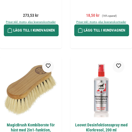
Ordinarie pris:
Försäljningspris:
Ordinarie pris:
273,53 kr
18,50 kr
(16% sparat)
Priser inkl. moms, plus leveranskostnader
Priser inkl. moms, plus leveranskostnader
LÄGG TILL I KUNDVAGNEN
LÄGG TILL I KUNDVAGNEN
MagicBrush Kombiborste för
Leovet Desinfektionsspray med
häst med 2in1-funktion,
Klorkresol, 200 ml