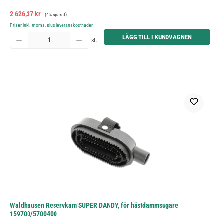
Försäljningspris:
Ordinarie pris:
2 626,37 kr
(4% sparat)
Priser inkl. moms, plus leveranskostnader
Produktkvantitet: Ange önskat belopp eller använd knapparna för att öka eller minska kvantiteten.
LÄGG TILL I KUNDVAGNEN
st.
Waldhausen Reservkam SUPER DANDY, för hästdammsugare
159700/5700400