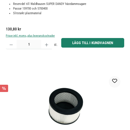
Reservdel till Waldhausen SUPER DANDY hästdammsugare
Passar 159700 och 5700400
Slitstarkt plastmaterial
Ordinarie pris:
130,80 kr
Priser inkl. moms, plus leveranskostnader
Produktkvantitet: Ange önskat belopp eller använd knapparna för att öka eller minska kvantiteten.
LÄGG TILL I KUNDVAGNEN
st.
%