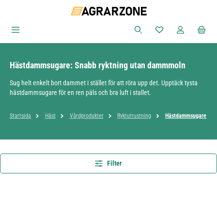
Hoppa till huvudinnehåll
Du har 0 objekt i ön
Hästdammsugare: Snabb ryktning utan dammmoln
Sug helt enkelt bort dammet i stället för att röra upp det. Upptäck tysta
hästdammsugare för en ren päls och bra luft i stallet.
Startsida
Häst
Vårdprodukter
Ryktutrustning
Hästdammsugare
Filter