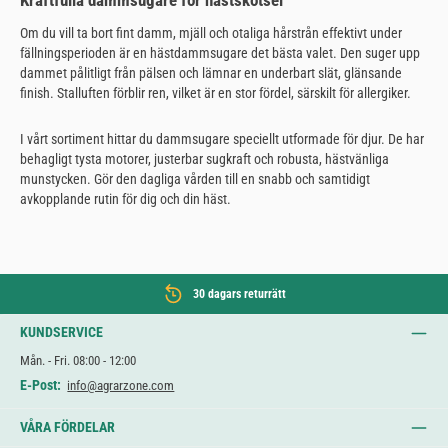
Kraftfulla dammsugare för hästskötsel
Om du vill ta bort fint damm, mjäll och otaliga hårstrån effektivt under
fällningsperioden är en hästdammsugare det bästa valet. Den suger upp
dammet pålitligt från pälsen och lämnar en underbart slät, glänsande
finish. Stalluften förblir ren, vilket är en stor fördel, särskilt för allergiker.
I vårt sortiment hittar du dammsugare speciellt utformade för djur. De har
behagligt tysta motorer, justerbar sugkraft och robusta, hästvänliga
munstycken. Gör den dagliga vården till en snabb och samtidigt
avkopplande rutin för dig och din häst.
30 dagars returrätt
KUNDSERVICE
Mån. - Fri. 08:00 - 12:00
E-Post:
info@agrarzone.com
VÅRA FÖRDELAR