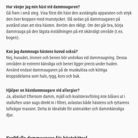
Hur vänjer jag min häst vid dammsugaren?
Gå fram i små steg. Visa först din häst den avstängda apparaten och stryk
den över kroppen med munstycket. Slå sedan på dammsugaren på
avstånd utan att röra hästen. Beröm den rikligt. Om det går bra, börja
dammsuga på den lägsta inställningen på ett okänsligt område (t.ex.
bogen).
Kan jag dammsuga hästens huvud också?
Nej, huvudet, öronen och benen bör undvikas vid dammsugning. Dessa
områden är extremt känsliga och benet ligger precis under huden.
Använd endast dammsugaren på de muskulösa och köttiga
kroppsdelarna som hals, rygg, kors och buk.
Hjälper en hästdammsugare vid allergier?
Ja, absolut! Eftersom damm, mjäll och kvalsteravföring inte blåses ut i
stalluften utan sugs direkt in i filtret, avlastas både hästens och ryttarens
luftvägar massivt. Detta är idealiskt för astmatiker och dammkänsliga
djur.