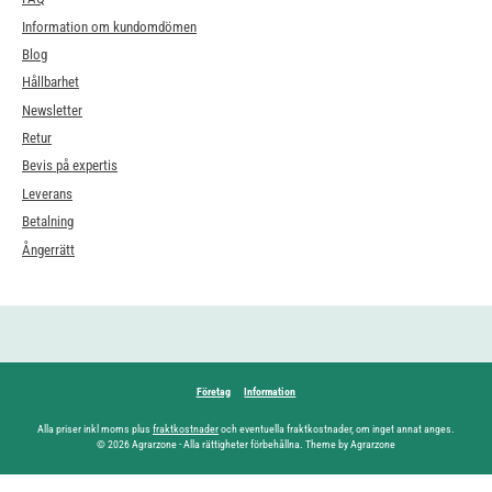
Information om kundomdömen
Blog
Hållbarhet
Newsletter
Retur
Bevis på expertis
Leverans
Betalning
Ångerrätt
Företag
Information
Alla priser inkl moms plus
fraktkostnader
och eventuella fraktkostnader, om inget annat anges.
© 2026 Agrarzone - Alla rättigheter förbehållna. Theme by Agrarzone