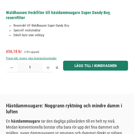
Waldhausen Veckfilter till hästdammsugare Super Dandy Boy,
reservfilter
Reservdel till Waldhausen Super Dandy Boy
Speciell veckstruktur
Enkelt byte utan verktyg
Försäljningspris:
Ordinarie pris:
656,18 kr
(15% sparat)
Priser inkl. moms, plus leveranskostnader
Produktkvantitet: Ange önskat belopp eller använd knapparna för att öka eller minska kvantiteten.
LÄGG TILL I KUNDVAGNEN
st.
Hästdammsugare: Noggrann ryktning och mindre damm i
luften
En
hästdammsugare
tar den dagliga pälsvården till en helt ny nivå.
Medan konventionella borstar ofta bara rör upp det fina dammet och
mjällen, suger dammsugaren ut smutsen och dammet direkt ur pälsen.