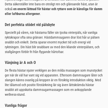
Detta säkerställer inte bara en otroligt ren och glänsande häst, utan är
också
en enorm lättnad för hästar och ryttare som är känsliga för damm
eller luftburna allergener
.
Det perfekta stödet vid pälsbyte
Speciellt på våren, när hästarna fäller sin tjocka vinterpäls, når vanliga
ryktskrapor ofta sina gränser. Hästdammsugaren drar löst hår ur pälsen
snabbt och enkelt. Detta sparar enormt mycket tid och energi vid
ryktningen. Din häst blir snabbare av med den kliande vinterpälsen, och
stallgången förblir fri från flygande hårtofsar.
Vänjning är A och O
De flesta hästar njuter verkligen av den milda massagen som munstycket
ger när de väl har vant sig vid apparaten. Eftersom dammsugare låter och
slangen känns ovanlig på kroppen är en försiktig introduktion viktig. Med
lite tålamod och positiv förstärkning lär sig även lättskrämda hästar
snabbt att uppskatta dammsugarmassagen som en avkopplande
wellness-stund.
Vanliga frågor