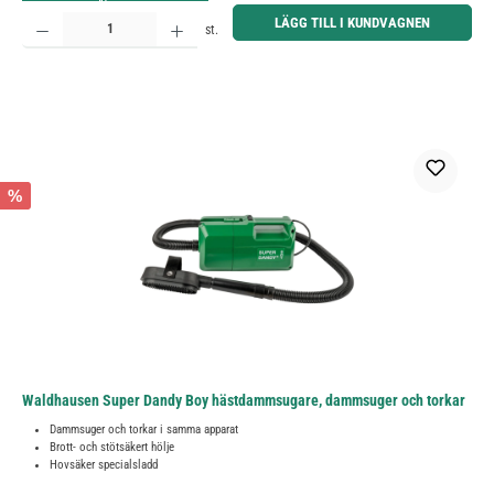
Produktkvantitet: Ange önskat belopp eller använd knapparna för att öka eller minska kvantiteten.
LÄGG TILL I KUNDVAGNEN
st.
%
Waldhausen Super Dandy Boy hästdammsugare, dammsuger och torkar
Dammsuger och torkar i samma apparat
Brott- och stötsäkert hölje
Hovsäker specialsladd