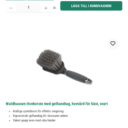
Produktkvantitet: Ange önskat belopp eller använd knapparna för att öka eller minska kvantiteten.
LÄGG TILL I KUNDVAGNEN
st.
Waldhausen Hovborste med gelhandtag, hovvård för häst, svart
Kraftiga syntetborst för effektiv rengöring
Ergonomiskt gelhandtag för skonsamt arbete
Säkert grepp även med våta händer