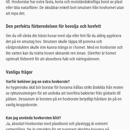
till. Hovborstar har extra fasta, korta och motståndskraftiga borst av plast
eller täta naturfibrer. De skrubbar enkelt bort smutsen från hovhornet utan
att repa det.
Den perfekta förberedelsen för hovolja och hovfett
Om du vill vårda din hästs hovar med olja eller fett får du aldrig applicera
det på en smutsig hov. Smutsen skulle täppa till porerna och
vårdprodukten skulle inte kunna tränga in i hornet. Med en hovborste och
lite vatten kan du tvätta hoven skinande ren innan. Därefter är hornet
optimalt förberett för att absorbera fukt och näringsämnen.
Vanliga frågor
Varför behöver jag en extra hovborste?
Av hygieniska skäl bör borstar för hovarna hållas strikt åtskilda från resten
av ryktutrustningen för att undvika att överföra bakterier från gödseln till
pälsen. Dessutom är borsten på en hovborste betydligt hårdare än på en
vanlig kroppsborste.
Kan jag använda hovborsten blöt?
Ja, absolut! Hovborstar med plastborst och plastrygg är extremt
vattentåliga. De är utmärkta för att noggrant skrubba hovarna på