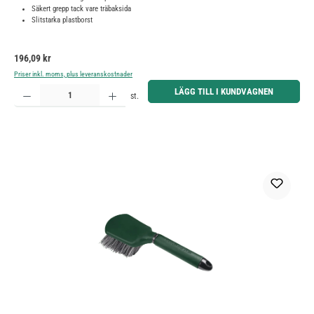
Säkert grepp tack vare träbaksida
Slitstarka plastborst
Ordinarie pris:
196,09 kr
Priser inkl. moms, plus leveranskostnader
Produktkvantitet: Ange önskat belopp eller använd knapparna för att öka eller minska kvantiteten.
LÄGG TILL I KUNDVAGNEN
st.