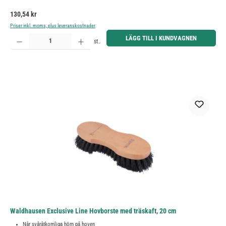
Ordinarie pris:
130,54 kr
Priser inkl. moms, plus leveranskostnader
Produktkvantitet: Ange önskat belopp eller använd knapparna för att öka eller minska kvantiteten.
LÄGG TILL I KUNDVAGNEN
st.
Waldhausen Exclusive Line Hovborste med träskaft, 20 cm
Når svåråtkomliga hörn på hoven