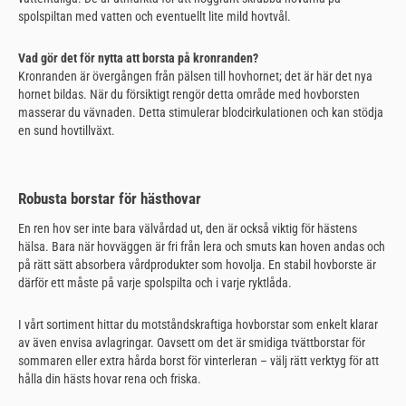
spolspiltan med vatten och eventuellt lite mild hovtvål.
Vad gör det för nytta att borsta på kronranden?
Kronranden är övergången från pälsen till hovhornet; det är här det nya
hornet bildas. När du försiktigt rengör detta område med hovborsten
masserar du vävnaden. Detta stimulerar blodcirkulationen och kan stödja
en sund hovtillväxt.
Robusta borstar för hästhovar
En ren hov ser inte bara välvårdad ut, den är också viktig för hästens
hälsa. Bara när hovväggen är fri från lera och smuts kan hoven andas och
på rätt sätt absorbera vårdprodukter som hovolja. En stabil hovborste är
därför ett måste på varje spolspilta och i varje ryktlåda.
I vårt sortiment hittar du motståndskraftiga hovborstar som enkelt klarar
av även envisa avlagringar. Oavsett om det är smidiga tvättborstar för
sommaren eller extra hårda borst för vinterleran – välj rätt verktyg för att
hålla din hästs hovar rena och friska.