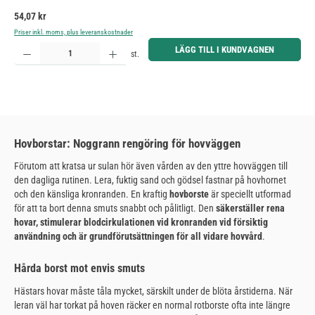
Ordinarie pris:
54,07 kr
Priser inkl. moms, plus leveranskostnader
Produktkvantitet: Ange önskat belopp eller använd knapparna för att öka eller minska kvantiteten.
LÄGG TILL I KUNDVAGNEN
st.
Hovborstar: Noggrann rengöring för hovväggen
Förutom att kratsa ur sulan hör även vården av den yttre hovväggen till
den dagliga rutinen. Lera, fuktig sand och gödsel fastnar på hovhornet
och den känsliga kronranden. En kraftig
hovborste
är speciellt utformad
för att ta bort denna smuts snabbt och pålitligt. Den
säkerställer rena
hovar, stimulerar blodcirkulationen vid kronranden vid försiktig
användning och är grundförutsättningen för all vidare hovvård
.
Hårda borst mot envis smuts
Hästars hovar måste tåla mycket, särskilt under de blöta årstiderna. När
leran väl har torkat på hoven räcker en normal rotborste ofta inte längre