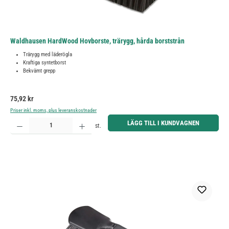
Waldhausen HardWood Hovborste, trärygg, hårda borststrån
Trärygg med läderögla
Kraftiga syntetborst
Bekvämt grepp
Ordinarie pris:
75,92 kr
Priser inkl. moms, plus leveranskostnader
Produktkvantitet: Ange önskat belopp eller använd knapparna för att öka eller minska kvantiteten.
LÄGG TILL I KUNDVAGNEN
st.