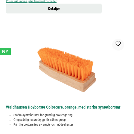
Priser inkl. moms, plus leveranskostnader
Detaljer
NY
Waldhausen Hovborste Colorcare, orange, med starka syntetborstar
Starka syntetborstar för grundlig hovrengöring
Greppvänlig naturträrygg för säkert grepp
Pålitlig borttagning av smuts och gödselrester