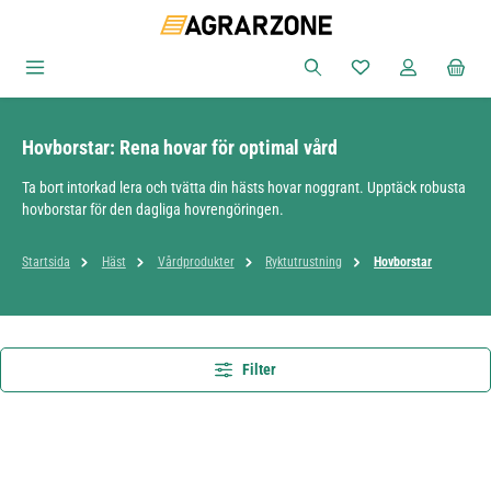
Hoppa till huvudinnehåll
Du har 0 objekt i ön
Hovborstar: Rena hovar för optimal vård
Ta bort intorkad lera och tvätta din hästs hovar noggrant. Upptäck robusta
hovborstar för den dagliga hovrengöringen.
Startsida
Häst
Vårdprodukter
Ryktutrustning
Hovborstar
Filter