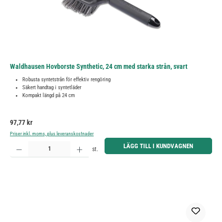
Waldhausen Hovborste Synthetic, 24 cm med starka strån, svart
Robusta syntetstrån för effektiv rengöring
Säkert handtag i syntetläder
Kompakt längd på 24 cm
Ordinarie pris:
97,77 kr
Priser inkl. moms, plus leveranskostnader
Produktkvantitet: Ange önskat belopp eller använd knapparna för att öka eller minska kvantiteten.
LÄGG TILL I KUNDVAGNEN
st.