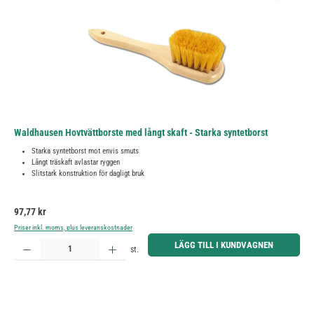
Waldhausen Hovtvättborste med långt skaft - Starka syntetborst
Starka syntetborst mot envis smuts
Långt träskaft avlastar ryggen
Slitstark konstruktion för dagligt bruk
Ordinarie pris:
97,77 kr
Priser inkl. moms, plus leveranskostnader
Produktkvantitet: Ange önskat belopp eller använd knapparna för att öka eller minska kvantiteten.
LÄGG TILL I KUNDVAGNEN
st.