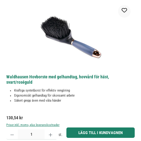
Waldhausen Hovborste med gelhandtag, hovvård för häst,
svart/roséguld
Kraftiga syntetborst för effektiv rengöring
Ergonomiskt gelhandtag för skonsamt arbete
Säkert grepp även med våta händer
Ordinarie pris:
130,54 kr
Priser inkl. moms, plus leveranskostnader
Produktkvantitet: Ange önskat belopp eller använd knapparna för att öka eller minska kvantiteten.
LÄGG TILL I KUNDVAGNEN
st.