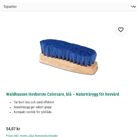
Waldhausen Hovborste Colorcare, blå – Naturträrygg för hovvård
Tar bort lera och sand effektivt
Naturträrygg ger säkert grepp
Kompakt storlek för ryktlåda
Ordinarie pris:
54,07 kr
Priser inkl. moms, plus leveranskostnader