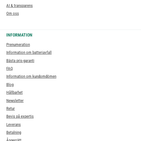
AI & transparens
Om oss
INFORMATION
Prenumeration
Information om batteriavfall
Bästa pris-garanti
FAQ
Information om kundomdömen
Blog
Hållbarhet
Newsletter
Retur
Bevis på expertis
Leverans
Betalning
Ångerrätt