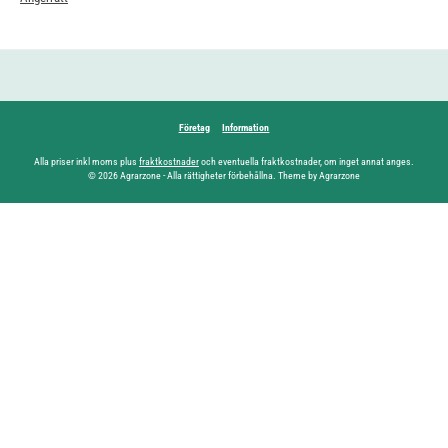
Företag
Information
Alla priser inkl moms plus
fraktkostnader
och eventuella fraktkostnader, om inget annat anges.
© 2026 Agrarzone - Alla rättigheter förbehållna. Theme by Agrarzone