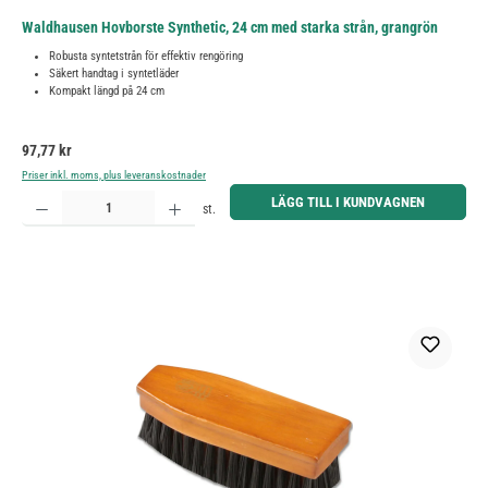
Waldhausen Hovborste Synthetic, 24 cm med starka strån, grangrön
Robusta syntetstrån för effektiv rengöring
Säkert handtag i syntetläder
Kompakt längd på 24 cm
Ordinarie pris:
97,77 kr
Priser inkl. moms, plus leveranskostnader
Produktkvantitet: Ange önskat belopp eller använd knapparna för att öka eller minska kvantiteten.
LÄGG TILL I KUNDVAGNEN
st.