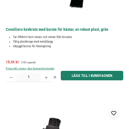
Covalliero hovkrats med borste för hästar, av robust plast, grön
Tar effektivt bort smuts och stenar från hovarna
Tålig plastkropp med metallpigg
Inbyggd borste för finrengöring
Försäljningspris:
Ordinarie pris:
18,46 kr
(16% sparat)
Priser inkl. moms, plus leveranskostnader
Produktkvantitet: Ange önskat belopp eller använd knapparna för att öka eller minska kvantiteten.
LÄGG TILL I KUNDVAGNEN
st.