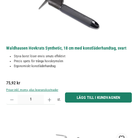
Waldhausen Hovkrats Synthetic, 18 cm med konstläderhandtag, svart
Styva borst löser envis smuts effektivt
Precis spets för trånga hovskrymslen
Ergonomiskt konstläderhandtag
Ordinarie pris:
75,92 kr
Priser inkl. moms, plus leveranskostnader
Produktkvantitet: Ange önskat belopp eller använd knapparna för att öka eller minska kvantiteten.
LÄGG TILL I KUNDVAGNEN
st.