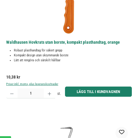
Waldhausen Hovkrats utan borste, kompakt plasthandtag, orange
Robust plasthandtag för säkert grepp
Kompakt design utan skrymmande borste
Lätt att rengöra och särskilt hållbar
Ordinarie pris:
10,38 kr
Priser inkl. moms, plus leveranskostnader
Produktkvantitet: Ange önskat belopp eller använd knapparna för att öka eller minska kvantiteten.
LÄGG TILL I KUNDVAGNEN
st.