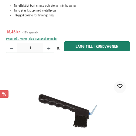
Tar effektivt bort smuts och stenar från hovarna
Tålig plastkropp med metallpigg
Inbyggd borste för finrengöring
Försäljningspris:
Ordinarie pris:
18,46 kr
(16% sparat)
Priser inkl. moms, plus leveranskostnader
Produktkvantitet: Ange önskat belopp eller använd knapparna för att öka eller minska kvantiteten.
LÄGG TILL I KUNDVAGNEN
st.
%