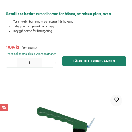
Covalliero hovkrats med borste för hästar, av robust plast, svart
Tar effektivt bort smuts och stenar från hovarna
Tålig plastkropp med metallpigg
Inbyggd borste för finrengöring
Försäljningspris:
Ordinarie pris:
18,46 kr
(16% sparat)
Priser inkl. moms, plus leveranskostnader
Produktkvantitet: Ange önskat belopp eller använd knapparna för att öka eller minska kvantiteten.
LÄGG TILL I KUNDVAGNEN
st.
%