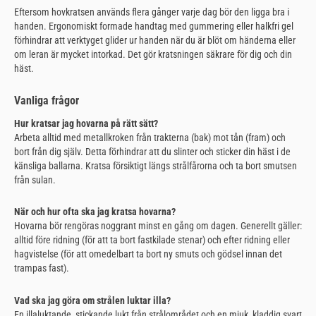
Eftersom hovkratsen används flera gånger varje dag bör den ligga bra i
handen. Ergonomiskt formade handtag med gummering eller halkfri gel
förhindrar att verktyget glider ur handen när du är blöt om händerna eller
om leran är mycket intorkad. Det gör kratsningen säkrare för dig och din
häst.
Vanliga frågor
Hur kratsar jag hovarna på rätt sätt?
Arbeta alltid med metallkroken från trakterna (bak) mot tån (fram) och
bort från dig själv. Detta förhindrar att du slinter och sticker din häst i de
känsliga ballarna. Kratsa försiktigt längs strålfårorna och ta bort smutsen
från sulan.
När och hur ofta ska jag kratsa hovarna?
Hovarna bör rengöras noggrant minst en gång om dagen. Generellt gäller:
alltid före ridning (för att ta bort fastkilade stenar) och efter ridning eller
hagvistelse (för att omedelbart ta bort ny smuts och gödsel innan det
trampas fast).
Vad ska jag göra om strålen luktar illa?
En illaluktande, stickande lukt från strålområdet och en mjuk, kladdig svart