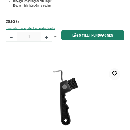
Inbyggd rengöringsborste ingår
Ergonomisk, hästvänlig design
Ordinarie pris:
20,65 kr
Priser inkl. moms, plus leveranskostnader
Produktkvantitet: Ange önskat belopp eller använd knapparna för att öka eller minska kvantiteten.
LÄGG TILL I KUNDVAGNEN
st.