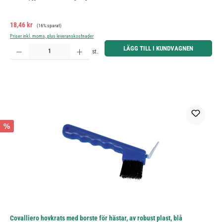
Försäljningspris:
Ordinarie pris:
18,46 kr
(16% sparat)
Priser inkl. moms, plus leveranskostnader
Produktkvantitet: Ange önskat belopp eller använd knapparna för att öka eller minska kvantiteten.
LÄGG TILL I KUNDVAGNEN
st.
%
Covalliero hovkrats med borste för hästar, av robust plast, blå