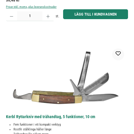
30,48 kr
Priser inkl. moms, plus leveranskostnader
Produktkvantitet: Ange önskat belopp eller använd knapparna för att öka eller minska kvantiteten.
LÄGG TILL I KUNDVAGNEN
st.
Kerbl Ryttarkniv med trähandtag, 5 funktioner, 10 cm
Fem funktioner i ett kompakt verktyg
Rostfri stålklinga håller länge