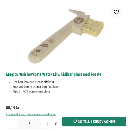
MagicBrush hovkrats Water Lily, hållbar plast med borste
Tar bort lera och stenar effektivt
Inbyggd borste sveper bort fint damm
Upp till 60% återvunnen plast
Ordinarie pris:
50,14 kr
Priser inkl. moms, plus leveranskostnader
Produktkvantitet: Ange önskat belopp eller använd knapparna för att öka eller minska kvantiteten.
LÄGG TILL I KUNDVAGNEN
st.