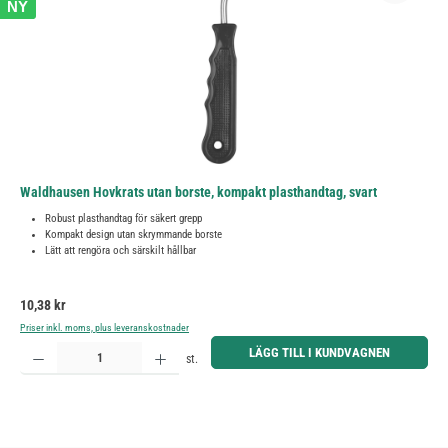
NY
Waldhausen Hovkrats utan borste, kompakt plasthandtag, svart
Robust plasthandtag för säkert grepp
Kompakt design utan skrymmande borste
Lätt att rengöra och särskilt hållbar
Ordinarie pris:
10,38 kr
Priser inkl. moms, plus leveranskostnader
Produktkvantitet: Ange önskat belopp eller använd knapparna för att öka eller minska kvantiteten.
LÄGG TILL I KUNDVAGNEN
st.