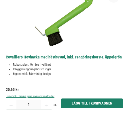
Covalliero Hovhacka med hästhuvud, inkl. rengöringsborste, äppelgrön
Robust plast för lång livslängd
Inbyggd rengöringsborste ingår
Ergonomisk, hästvänlig design
Ordinarie pris:
20,65 kr
Priser inkl. moms, plus leveranskostnader
Produktkvantitet: Ange önskat belopp eller använd knapparna för att öka eller minska kvantiteten.
LÄGG TILL I KUNDVAGNEN
st.