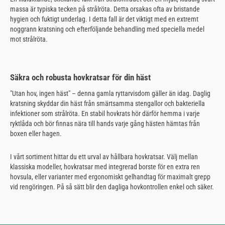
massa är typiska tecken på strålröta. Detta orsakas ofta av bristande
hygien och fuktigt underlag. I detta fall är det viktigt med en extremt
noggrann kratsning och efterföljande behandling med speciella medel
mot strålröta.
Säkra och robusta hovkratsar för din häst
"Utan hov, ingen häst" – denna gamla ryttarvisdom gäller än idag. Daglig
kratsning skyddar din häst från smärtsamma stengallor och bakteriella
infektioner som strålröta. En stabil hovkrats hör därför hemma i varje
ryktlåda och bör finnas nära till hands varje gång hästen hämtas från
boxen eller hagen.
I vårt sortiment hittar du ett urval av hållbara hovkratsar. Välj mellan
klassiska modeller, hovkratsar med integrerad borste för en extra ren
hovsula, eller varianter med ergonomiskt gelhandtag för maximalt grepp
vid rengöringen. På så sätt blir den dagliga hovkontrollen enkel och säker.