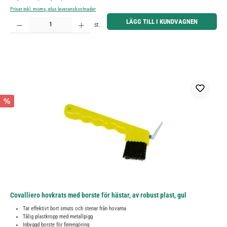
Priser inkl. moms, plus leveranskostnader
Produktkvantitet: Ange önskat belopp eller använd knapparna för att öka eller minska kvantiteten.
LÄGG TILL I KUNDVAGNEN
st.
%
Covalliero hovkrats med borste för hästar, av robust plast, gul
Tar effektivt bort smuts och stenar från hovarna
Tålig plastkropp med metallpigg
Inbyggd borste för finrengöring