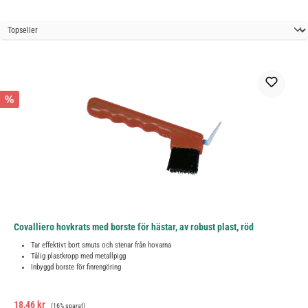
%
Covalliero hovkrats med borste för hästar, av robust plast, röd
Tar effektivt bort smuts och stenar från hovarna
Tålig plastkropp med metallpigg
Inbyggd borste för finrengöring
Försäljningspris:
Ordinarie pris:
18,46 kr
(16% sparat)