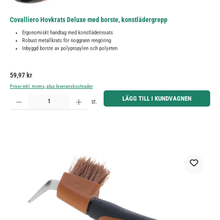
Covalliero Hovkrats Deluxe med borste, konstlädergrepp
Ergonomiskt handtag med konstläderinsats
Robust metallkrats för noggrann rengöring
Inbyggd borste av polypropylen och polyeten
Ordinarie pris:
59,97 kr
Priser inkl. moms, plus leveranskostnader
Produktkvantitet: Ange önskat belopp eller använd knapparna för att öka eller minska kvantiteten.
LÄGG TILL I KUNDVAGNEN
st.