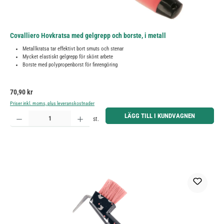
Covalliero Hovkratsa med gelgrepp och borste, i metall
Metallkratsa tar effektivt bort smuts och stenar
Mycket elastiskt gelgrepp för skönt arbete
Borste med polypropenborst för finrengöring
Ordinarie pris:
70,90 kr
Priser inkl. moms, plus leveranskostnader
Produktkvantitet: Ange önskat belopp eller använd knapparna för att öka eller minska kvantiteten.
LÄGG TILL I KUNDVAGNEN
st.