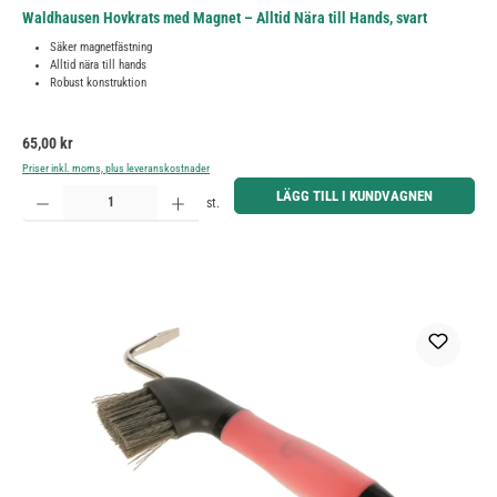
Waldhausen Hovkrats med Magnet – Alltid Nära till Hands, svart
Säker magnetfästning
Alltid nära till hands
Robust konstruktion
Ordinarie pris:
65,00 kr
Priser inkl. moms, plus leveranskostnader
Produktkvantitet: Ange önskat belopp eller använd knapparna för att öka eller minska kvantiteten.
LÄGG TILL I KUNDVAGNEN
st.