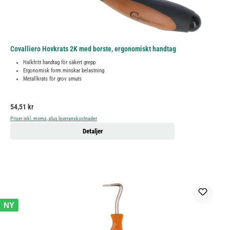
Covalliero Hovkrats 2K med borste, ergonomiskt handtag
Halkfritt handtag för säkert grepp
Ergonomisk form minskar belastning
Metallkrats för grov smuts
Ordinarie pris:
54,51 kr
Priser inkl. moms, plus leveranskostnader
Detaljer
NY