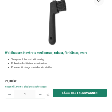
Waldhausen Hovkrats med borste, robust, för hästar, svart
Skrapa och borste i ett verktyg
Robust och slitstark konstruktion
Kommer åt trånga områden vid strålen
Ordinarie pris:
21,30 kr
Priser inkl. moms, plus leveranskostnader
Produktkvantitet: Ange önskat belopp eller använd knapparna för att öka eller minska kvantiteten.
LÄGG TILL I KUNDVAGNEN
st.