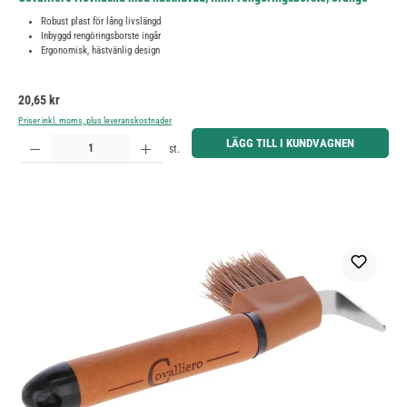
Robust plast för lång livslängd
Inbyggd rengöringsborste ingår
Ergonomisk, hästvänlig design
Ordinarie pris:
20,65 kr
Priser inkl. moms, plus leveranskostnader
Produktkvantitet: Ange önskat belopp eller använd knapparna för att öka eller minska kvantiteten.
LÄGG TILL I KUNDVAGNEN
st.