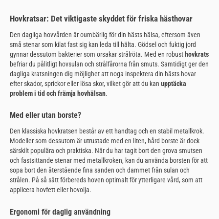
Hovkratsar: Det viktigaste skyddet för friska hästhovar
Den dagliga hovvården är oumbärlig för din hästs hälsa, eftersom även
små stenar som kilat fast sig kan leda till hälta. Gödsel och fuktig jord
gynnar dessutom bakterier som orsakar strålröta. Med en robust
hovkrats
befriar du pålitligt hovsulan och strålfårorna från smuts. Samtidigt ger den
dagliga kratsningen dig möjlighet att noga inspektera din hästs hovar
efter skador, sprickor eller lösa skor, vilket gör att du kan
upptäcka
problem i tid och främja hovhälsan
.
Med eller utan borste?
Den klassiska hovkratsen består av ett handtag och en stabil metallkrok.
Modeller som dessutom är utrustade med en liten, hård borste är dock
särskilt populära och praktiska. När du har tagit bort den grova smutsen
och fastsittande stenar med metallkroken, kan du använda borsten för att
sopa bort den återstående fina sanden och dammet från sulan och
strålen. På så sätt förbereds hoven optimalt för ytterligare vård, som att
applicera hovfett eller hovolja.
Ergonomi för daglig användning