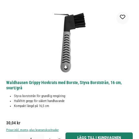
Waldhausen Grippy Hovkrats med Borste, Styva Borststrån, 16 cm,
svart/grå
Styva borststrån för grundlig rengöring
Halkfritt grepp för säkert handhavande
Kompakt längd på 16,5 cm
Ordinarie pris:
30,04 kr
Priser inkl. moms, plus leveranskostnader
Produktkvantitet: Ange önskat belopp eller använd knapparna för att öka eller minska kvantiteten.
LÄGG TILL I KUNDVAGNEN