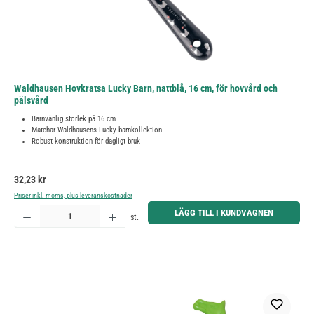
Waldhausen Hovkratsa Lucky Barn, nattblå, 16 cm, för hovvård och
pälsvård
Barnvänlig storlek på 16 cm
Matchar Waldhausens Lucky-barnkollektion
Robust konstruktion för dagligt bruk
Ordinarie pris:
32,23 kr
Priser inkl. moms, plus leveranskostnader
Produktkvantitet: Ange önskat belopp eller använd knapparna för att öka eller minska kvantiteten.
LÄGG TILL I KUNDVAGNEN
st.