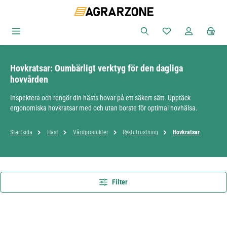
Hoppa till huvudinnehåll
Du har 0 objekt i ön
Hovkratsar: Oumbärligt verktyg för den dagliga
hovvården
Inspektera och rengör din hästs hovar på ett säkert sätt. Upptäck
ergonomiska hovkratsar med och utan borste för optimal hovhälsa.
Startsida
Häst
Vårdprodukter
Ryktutrustning
Hovkratsar
Filter