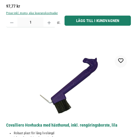
Ordinarie pris:
97,77 kr
Priser inkl. moms, plus leveranskostnader
Produktkvantitet: Ange önskat belopp eller använd knapparna för att öka eller minska kvantiteten.
LÄGG TILL I KUNDVAGNEN
st.
Covalliero Hovhacka med hästhuvud, inkl. rengöringsborste, lila
Robust plast för lång livslängd