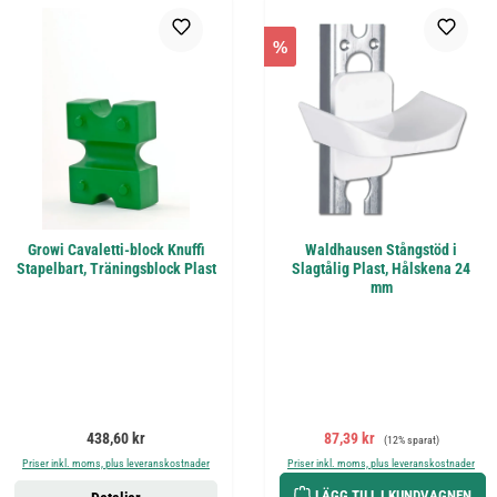
%
Growi Cavaletti-block Knuffi
Waldhausen Stångstöd i
Stapelbart, Träningsblock Plast
Slagtålig Plast, Hålskena 24
mm
Ordinarie pris:
Försäljningspris:
Ordinarie pris:
438,60 kr
87,39 kr
(12% sparat)
Priser inkl. moms, plus leveranskostnader
Priser inkl. moms, plus leveranskostnader
LÄGG TILL I KUNDVAGNEN