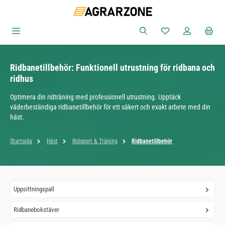
Hoppa till huvudinnehåll
Du har 0 objekt i ön
Ridbanetillbehör: Funktionell utrustning för ridbana och
ridhus
Optimera din ridträning med professionell utrustning. Upptäck
väderbeständiga ridbanetillbehör för ett säkert och exakt arbete med din
häst.
Startsida
Häst
Ridsport & Träning
Ridbanetillbehör
Uppsittningspall
Ridbanebokstäver