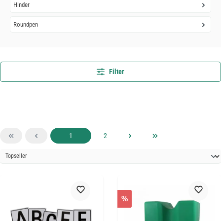
Hinder
Roundpen
Filter
Sida
Sida
1
2
%