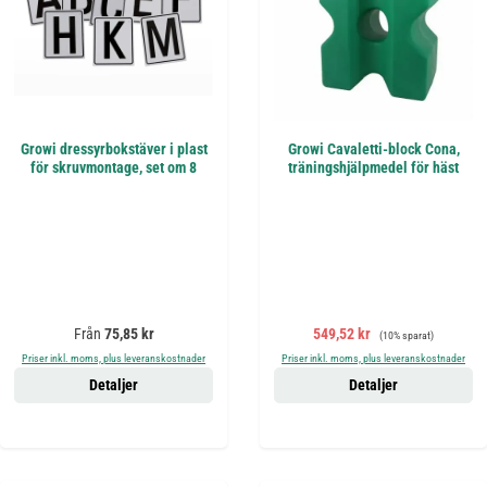
Growi dressyrbokstäver i plast
Growi Cavaletti-block Cona,
för skruvmontage, set om 8
träningshjälpmedel för häst
Ordinarie pris:
Försäljningspris:
Ordinarie pris:
Från
75,85 kr
549,52 kr
(10% sparat)
Priser inkl. moms, plus leveranskostnader
Priser inkl. moms, plus leveranskostnader
Detaljer
Detaljer