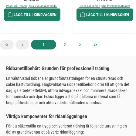
Priser inkl. moms, plus leveranskostnader
Priser inkl. moms, plus leveranskostnader
LÄGG TILL I KUNDVAGNEN
LÄGG TILL I KUNDVAGNEN
Sida
Sida
1
2
Ridbanetillbehör: Grunden för professionell träning
En välutrustad ridbana är grundförutsättningen för en strukturerad och
säker hästutbildning. Högkvalitativa ridbanetillbehör bidrar till att göra det
dagliga arbetet effektivt, utföra ridvägar exakt och minimera skaderisken
för människa och djur. Fokus ligger alltid på hållbara material som tål
höga påfrestningar och olika väderförhållanden utomhus.
Viktiga komponenter för ridanläggningen
För att säkerställa en trygg och varierad träning är följande utrustning en
del av grundinventariet på varje ridanläggning: