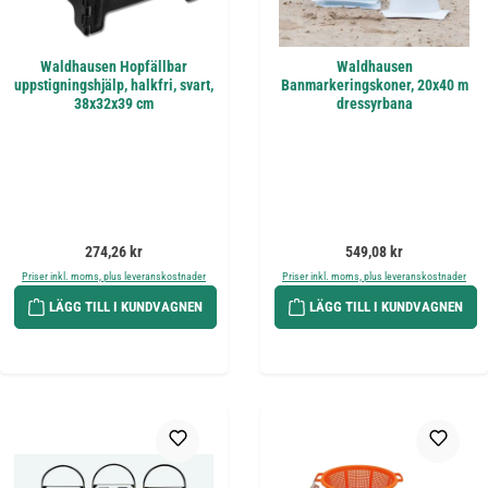
Waldhausen Hopfällbar
Waldhausen
uppstigningshjälp, halkfri, svart,
Banmarkeringskoner, 20x40 m
38x32x39 cm
dressyrbana
Ordinarie pris:
Ordinarie pris:
274,26 kr
549,08 kr
Priser inkl. moms, plus leveranskostnader
Priser inkl. moms, plus leveranskostnader
LÄGG TILL I KUNDVAGNEN
LÄGG TILL I KUNDVAGNEN