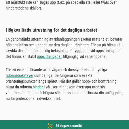
att markfukt inte kan sugas upp (t.ex. på speciella ställ eller tvärs över
hinderstödens skållor).
Högkvalitativ utrustning för det dagliga arbetet
En genomtänkt utformning av ridanläggningen skonar materialet, bevarar
hästens hälsa och underlättar den dagliga träningen. För att på bästa sätt
skydda din häst från ensidig belastning på ryggraden vid uppsittning, bör
det finnas en stabil
uppsittningspall
tillgänglig vid varje ridbana.
För ett exakt utförande av ridvägar och dressyrrörelser är tydliga
ridbanebokstäver
oumbärliga. De fungerar som exakta
orienteringspunkter längs spåret. När det gäller hopp- och bomträning
hittar du robusta
hinder
i vårt sortiment som övertygar med sin
väderbeständighet och högsta säkerhetsstandard. Utrusta din anläggning
nu för professionell ridverksamhet.
30 dagars returrätt