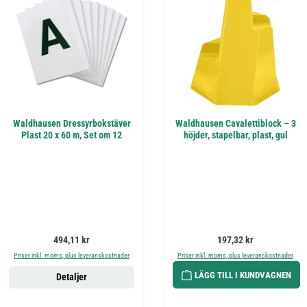
Waldhausen Dressyrbokstäver
Waldhausen Cavalettiblock – 3
Plast 20 x 60 m, Set om 12
höjder, stapelbar, plast, gul
Ordinarie pris:
Ordinarie pris:
494,11 kr
197,32 kr
Priser inkl. moms, plus leveranskostnader
Priser inkl. moms, plus leveranskostnader
LÄGG TILL I KUNDVAGNEN
Detaljer