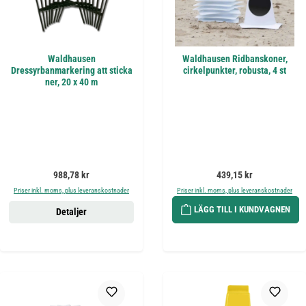
Waldhausen
Waldhausen Ridbanskoner,
Dressyrbanmarkering att sticka
cirkelpunkter, robusta, 4 st
ner, 20 x 40 m
Ordinarie pris:
Ordinarie pris:
988,78 kr
439,15 kr
Priser inkl. moms, plus leveranskostnader
Priser inkl. moms, plus leveranskostnader
LÄGG TILL I KUNDVAGNEN
Detaljer