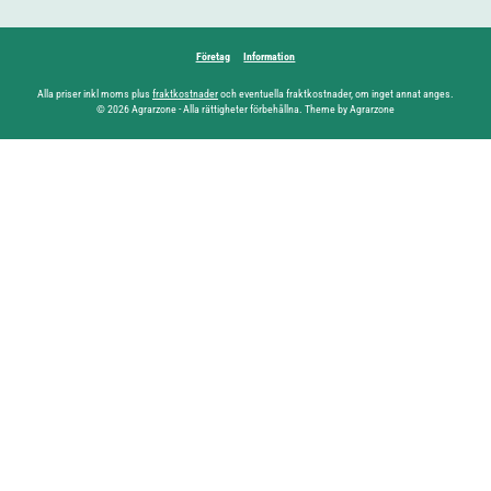
Företag
Information
Alla priser inkl moms plus
fraktkostnader
och eventuella fraktkostnader, om inget annat anges.
© 2026 Agrarzone - Alla rättigheter förbehållna. Theme by Agrarzone