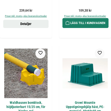
Ordinarie pris:
Ordinarie pris:
239,64 kr
109,38 kr
Priser inkl. moms, plus leveranskostnader
Priser inkl. moms, plus leveranskostnader
LÄGG TILL I KUNDVAGNEN
Detaljer
Waldhausen bomblock,
Growi Mountie
höjdjusterbart 15/25 cm, för
Uppstigningshjälp häst, PE-