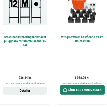
Growi bankstoreringsbokstäver
WingX-system bestående av 12
pluggbara för utomhusbana, 8-
stolpfästen
set
Ordinarie pris:
Ordinarie pris:
236,34 kr
1 088,26 kr
Priser inkl. moms, plus leveranskostnader
Priser inkl. moms, plus leveranskostnader
LÄGG TILL I KUNDVAGNEN
Detaljer