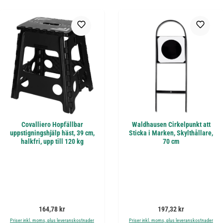
Covalliero Hopfällbar
Waldhausen Cirkelpunkt att
uppstigningshjälp häst, 39 cm,
Sticka i Marken, Skylthållare,
halkfri, upp till 120 kg
70 cm
Ordinarie pris:
Ordinarie pris:
164,78 kr
197,32 kr
Priser inkl. moms, plus leveranskostnader
Priser inkl. moms, plus leveranskostnader