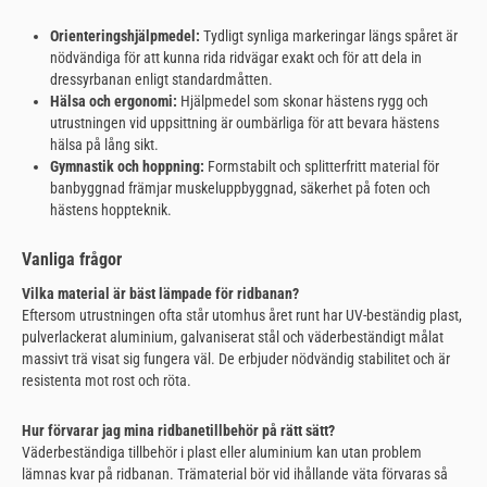
Orienteringshjälpmedel:
Tydligt synliga markeringar längs spåret är
nödvändiga för att kunna rida ridvägar exakt och för att dela in
dressyrbanan enligt standardmåtten.
Hälsa och ergonomi:
Hjälpmedel som skonar hästens rygg och
utrustningen vid uppsittning är oumbärliga för att bevara hästens
hälsa på lång sikt.
Gymnastik och hoppning:
Formstabilt och splitterfritt material för
banbyggnad främjar muskeluppbyggnad, säkerhet på foten och
hästens hoppteknik.
Vanliga frågor
Vilka material är bäst lämpade för ridbanan?
Eftersom utrustningen ofta står utomhus året runt har UV-beständig plast,
pulverlackerat aluminium, galvaniserat stål och väderbeständigt målat
massivt trä visat sig fungera väl. De erbjuder nödvändig stabilitet och är
resistenta mot rost och röta.
Hur förvarar jag mina ridbanetillbehör på rätt sätt?
Väderbeständiga tillbehör i plast eller aluminium kan utan problem
lämnas kvar på ridbanan. Trämaterial bör vid ihållande väta förvaras så