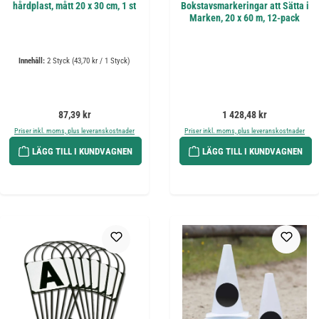
hårdplast, mått 20 x 30 cm, 1 st
Bokstavsmarkeringar att Sätta i
Marken, 20 x 60 m, 12-pack
Innehåll:
2 Styck
(43,70 kr / 1 Styck)
Ordinarie pris:
Ordinarie pris:
87,39 kr
1 428,48 kr
Priser inkl. moms, plus leveranskostnader
Priser inkl. moms, plus leveranskostnader
LÄGG TILL I KUNDVAGNEN
LÄGG TILL I KUNDVAGNEN