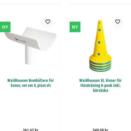
NY
NY
Waldhausen Bomhållare för
Waldhausen XL Koner för
koner, set om 4, plast vit
Hästträning 8-pack inkl.
bärväska
Ordinarie pris:
Ordinarie pris:
261,62 kr
549,08 kr