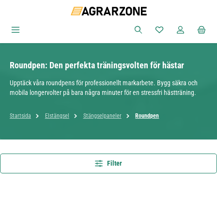
Hoppa till huvudinnehåll
Du har 0 objekt i ön
Roundpen: Den perfekta träningsvolten för hästar
Upptäck våra roundpens för professionellt markarbete. Bygg säkra och
mobila longervolter på bara några minuter för en stressfri hästträning.
Startsida
Elstängsel
Stängselpaneler
Roundpen
Filter