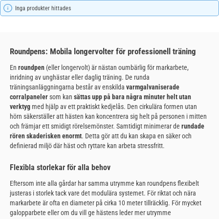
Inga produkter hittades
Roundpens: Mobila longervolter för professionell träning
En
roundpen
(eller longervolt) är nästan oumbärlig för markarbete,
inridning av unghästar eller daglig träning. De runda
träningsanläggningarna består av enskilda
varmgalvaniserade
corralpaneler
som kan
sättas upp på bara några minuter helt utan
verktyg
med hjälp av ett praktiskt kedjelås. Den cirkulära formen utan
hörn säkerställer att hästen kan koncentrera sig helt på personen i mitten
och främjar ett smidigt rörelsemönster. Samtidigt minimerar de
rundade
rören skaderisken enormt
. Detta gör att du kan skapa en säker och
definierad miljö där häst och ryttare kan arbeta stressfritt.
Flexibla storlekar för alla behov
Eftersom inte alla gårdar har samma utrymme kan roundpens flexibelt
justeras i storlek tack vare det modulära systemet. För riktat och nära
markarbete är ofta en diameter på cirka 10 meter tillräcklig. För mycket
galopparbete eller om du vill ge hästens leder mer utrymme