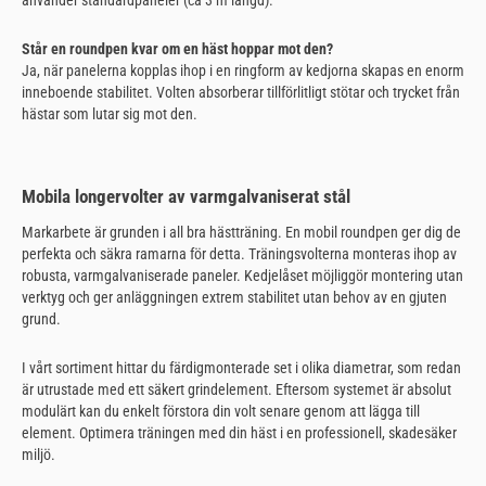
Står en roundpen kvar om en häst hoppar mot den?
Ja, när panelerna kopplas ihop i en ringform av kedjorna skapas en enorm
inneboende stabilitet. Volten absorberar tillförlitligt stötar och trycket från
hästar som lutar sig mot den.
Mobila longervolter av varmgalvaniserat stål
Markarbete är grunden i all bra hästträning. En mobil roundpen ger dig de
perfekta och säkra ramarna för detta. Träningsvolterna monteras ihop av
robusta, varmgalvaniserade paneler. Kedjelåset möjliggör montering utan
verktyg och ger anläggningen extrem stabilitet utan behov av en gjuten
grund.
I vårt sortiment hittar du färdigmonterade set i olika diametrar, som redan
är utrustade med ett säkert grindelement. Eftersom systemet är absolut
modulärt kan du enkelt förstora din volt senare genom att lägga till
element. Optimera träningen med din häst i en professionell, skadesäker
miljö.