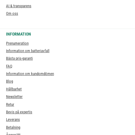
AI & transparens
Om oss
INFORMATION
Prenumeration
Information om batteriavfall
Bästa pris-garanti
FAQ
Information om kundomdömen
Blog
Hållbarhet
Newsletter
Retur
Bevis på expertis
Leverans
Betalning
Ångerrätt