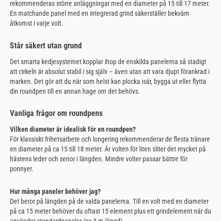
rekommenderas större anläggningar med en diameter på 15 till 17 meter.
En matchande panel med en integrerad grind säkerställer bekväm
åtkomst i varje volt.
Står säkert utan grund
Det smarta kedjesystemet kopplar ihop de enskilda panelerna så stadigt
att cirkeln är absolut stabil i sig själv – även utan att vara djupt förankrad i
marken. Det gör att du när som helst kan plocka isär, bygga ut eller flytta
din roundpen till en annan hage om det behövs.
Vanliga frågor om roundpens
Vilken diameter är idealisk för en roundpen?
För klassiskt frihetsarbete och longering rekommenderar de flesta tränare
en diameter på ca 15 till 18 meter. Är volten för liten sliter det mycket på
hästens leder och senor i längden. Mindre volter passar bättre för
ponnyer.
Hur många paneler behöver jag?
Det beror på längden på de valda panelerna. Till en volt med en diameter
på ca 15 meter behöver du oftast 15 element plus ett grindelement när du
använder standardpaneler (ca 3 m längd).